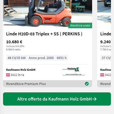
Macchina usata
Linde H20D-03 Triplex + SS ( PERKINS )
Linde 
10.680 €
9.240 €
inclusa IVA 20%
inclusa IVA
8.900 € netto
7.700 € nett
48 CV/35 kW
Anno prod. 2000
6951 h
37 CV/2
Kaufmann Holz GmbH
Kaufmann
8422 Stiria
8422 St
Rivenditore Premium Plus
Rivendit
Altre offerte da Kaufmann Holz GmbH