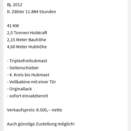
Bj. 2012
lt. Zähler 11.884 Stunden
41 KW
2,5 Tonnen Hubkraft
2,15 Meter Bauhöhe
4,60 Meter Hubhöhe
- Triplexfreihubmast
- Seitenschieber
- 4. Kreis bis Hubmast
- Vollkabine mit einer Tür
- Orginallack
- sofort einsatzbereit
Verkaufspreis: 8.500,-- netto
Auch günstige Zustellung möglich!
Dieselstapler CESAB M325D ( Toyoto Motor + Toyota Technik ) Bj.