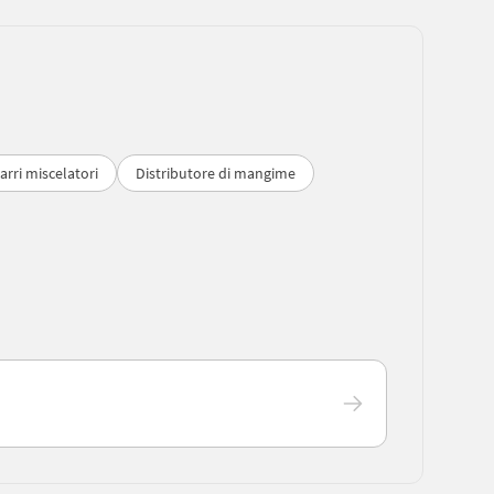
arri miscelatori
Distributore di mangime