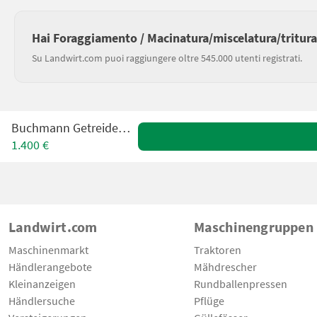
Hai Foraggiamento / Macinatura/miscelatura/tritur
Su Landwirt.com puoi raggiungere oltre 545.000 utenti registrati.
Buchmann Getreidemuehle
1.400 €
Landwirt.com
Maschinengruppen
Maschinenmarkt
Traktoren
Händlerangebote
Mähdrescher
Kleinanzeigen
Rundballenpressen
Händlersuche
Pflüge