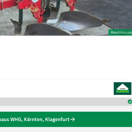
Macchina usa
rhaus WHG, Kärnten, Klagenfurt