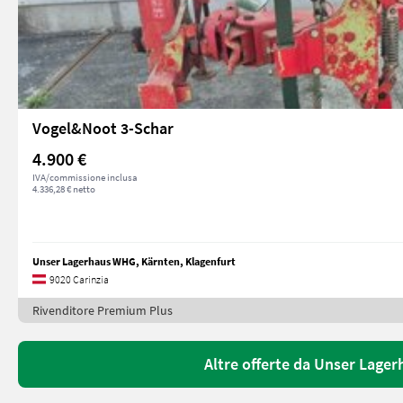
Vogel&Noot 3-Schar
4.900 €
IVA/commissione inclusa
4.336,28 € netto
Unser Lagerhaus WHG, Kärnten, Klagenfurt
9020 Carinzia
Rivenditore Premium Plus
Altre offerte da Unser Lage