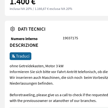
1.400 €
inclusa IVA 20%
/ 1.166,67 € esclusa IVA 20%
DATI TECNICI
19037175
Numero interno
DESCRIZIONE
Traduci
ohne Getreidekasten, Motor 3 kW
Informieren Sie sich bitte vor Fahrt-Antritt telefonisch, ob d
Wir inserieren auch Maschinen, die sich noch beim Vorbesit
Niederlassungen befinden.
Beforetraveling, please give us a call to check if the request
with the previousowner or atanother of our branches.
ohne Getreidekasten, Motor 3 kW Informieren Sie sich bitte v