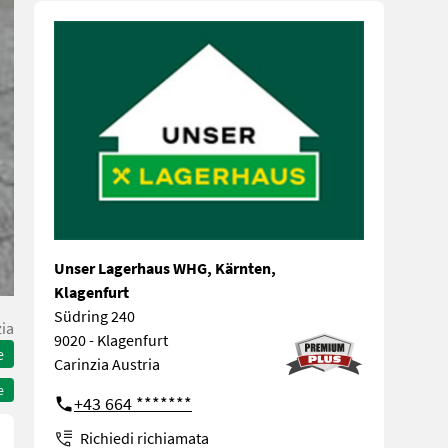
Unser Lagerhaus WHG, Kärnten,
Klagenfurt
Südring 240
zia
9020 - Klagenfurt
e
Carinzia Austria
e
+43 664 *******
Richiedi richiamata