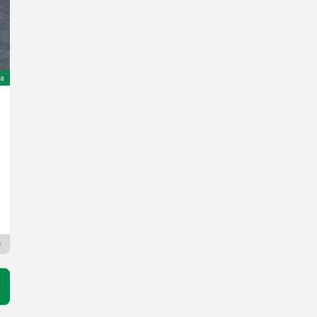
ta
Lindner Geotrac 60 A
35.000 €
IVA/commissione inclusa
30.973,45 € netto
Anno prod. 2001
Unser Lagerhaus WHG, Kärnten, Klagenfurt
9020 Carinzia
Rivenditore Premium Plus