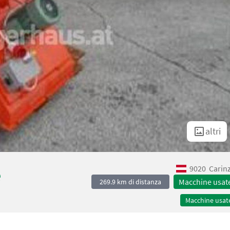
altri
9020
Carin
e
Macchine usat
269.9 km di distanza
Macchine usat