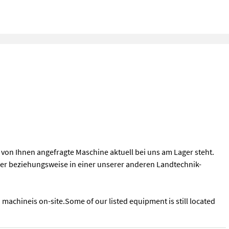
ie von Ihnen angefragte Maschine aktuell bei uns am Lager steht.
zer beziehungsweise in einer unserer anderen Landtechnik-
ed machineis on-site.Some of our listed equipment is still located
or Fahrt-Antritt telefonisch, ob die von Ihnen angefragte Maschine 