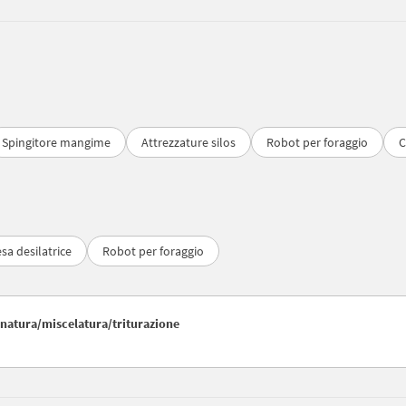
Spingitore mangime
Attrezzature silos
Robot per foraggio
C
sa desilatrice
Robot per foraggio
inatura/miscelatura/triturazione