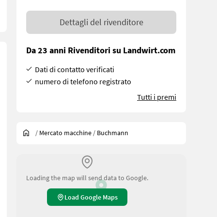
Dettagli del rivenditore
Da 23 anni Rivenditori su Landwirt.com
Dati di contatto verificati
numero di telefono registrato
Tutti i premi
/
Mercato macchine
/
Buchmann
Loading the map will send data to Google.
Load Google Maps
aktuell bei uns am Lager steht. Wir inserieren auch Maschinen, die