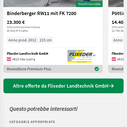
Macchina usata
Binderberger RW11 mit FK 7200
Pötting
23.300 €
14.400
IVA/commissione inclusa
IVA/commis
20.619,47 € netto
12.743,36 € 
Anno prod. 2012
215 cm
Anno pr
Flixeder Landtechnik GmbH
Flixeder 
4910 Alta Austria
4910 Al
Rivenditore Premium Plus
Rivendit
Altre offerte da Flixeder Landtechnik GmbH
Questo potrebbe interessarti
CATEGORIE APPROPRIATE