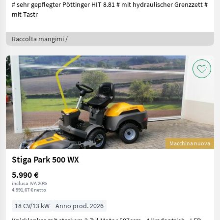
# sehr gepflegter Pöttinger HIT 8.81 # mit hydraulischer Grenzzett #
mit Tastr
Raccolta mangimi /
Macchina nuova
Stiga Park 500 WX
5.990 €
inclusa IVA 20%
4.991,67 € netto
18 CV/13 kW
Anno prod. 2026