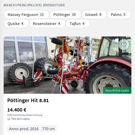
MARCHI PRINCIPALI DEL RIVENDITORE
Massey Ferguson
Pöttinger
Göweil
Palms
11
10
8
5
Quicke
Rosensteiner
Tajfun
4
4
4
Macchina usata
Pöttinger Hit 8.81
14.400 €
IVA/commissione inclusa
12.743,36 € netto
Anno prod. 2016
770 cm