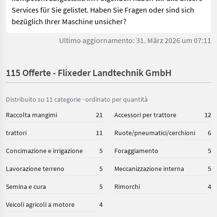
Services für Sie gelistet. Haben Sie Fragen oder sind sich
bezüglich Ihrer Maschine unsicher?
Ultimo aggiornamento: 31. März 2026 um 07:11
115 Offerte - Flixeder Landtechnik GmbH
Distribuito su 11 categorie · ordinato per quantità
Raccolta mangimi
21
Accessori per trattore
12
trattori
11
Ruote/pneumatici/cerchioni
6
Concimazione e irrigazione
5
Foraggiamento
5
Lavorazione terreno
5
Meccanizzazione interna
5
Semina e cura
5
Rimorchi
4
Veicoli agricoli a motore
4