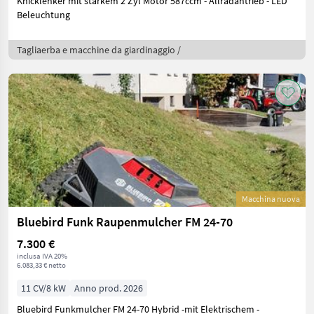
Knicklenker mit starkem 2 Zyl Motor 587ccm - Allradantrieb - LED
Beleuchtung
Tagliaerba e macchine da giardinaggio /
Macchina nuova
Bluebird Funk Raupenmulcher FM 24-70
7.300 €
inclusa IVA 20%
6.083,33 € netto
11 CV/8 kW
Anno prod. 2026
Bluebird Funkmulcher FM 24-70 Hybrid -mit Elektrischem -