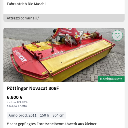
Fahrantrieb Die Maschi
Attrezzi comunali /
Macchina usata
Pöttinger Novacat 306F
6.800 €
inclusa IVA 20%
5.666,67 € netto
Anno prod. 2011
150 h
304 cm
# sehr gepflegtes Frontscheibenmähwerk aus kleiner