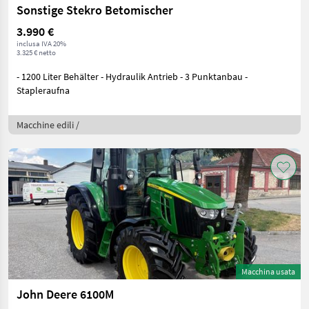
Sonstige Stekro Betomischer
3.990 €
inclusa IVA 20%
3.325 € netto
- 1200 Liter Behälter - Hydraulik Antrieb - 3 Punktanbau -
Stapleraufna
Macchine edili /
Macchina usata
John Deere 6100M