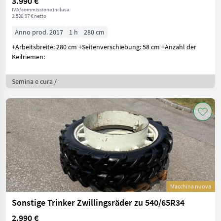
3.990 €
IVA/commissione inclusa
3.530,97 € netto
Anno prod. 2017
1 h
280 cm
+Arbeitsbreite: 280 cm +Seitenverschiebung: 58 cm +Anzahl der
Keilriemen:
Semina e cura /
Macchina nuova
Sonstige Trinker Zwillingsräder zu 540/65R34
2.990 €