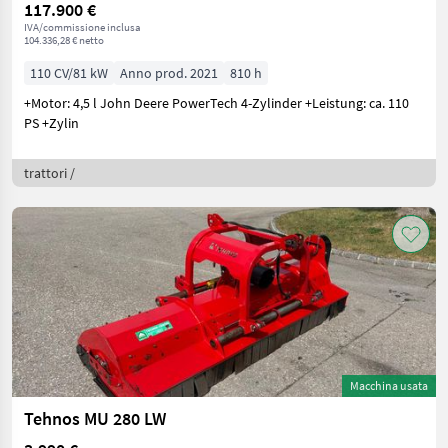
117.900 €
IVA/commissione inclusa
104.336,28 € netto
110 CV/81 kW
Anno prod. 2021
810 h
+Motor: 4,5 l John Deere PowerTech 4-Zylinder +Leistung: ca. 110
PS +Zylin
trattori /
Macchina usata
Tehnos MU 280 LW