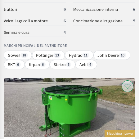
trattori
9
Meccanizzazione interna
6
Veicoli agricoli a motore
6
Concimazione e irrigazione
5
Semina e cura
4
MARCHI PRINCIPALI DEL RIVENDITORE
Göweil
Pöttinger
Hydrac
John Deere
18
13
11
10
BKT
Krpan
Stekro
Aebi
6
6
5
4
Macchina nuova