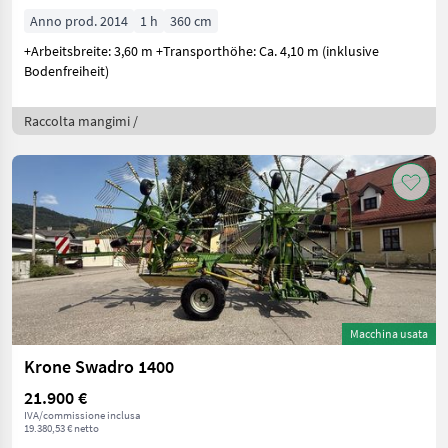
Anno prod. 2014
1 h
360 cm
+Arbeitsbreite: 3,60 m +Transporthöhe: Ca. 4,10 m (inklusive
Bodenfreiheit)
Raccolta mangimi /
Macchina usata
Krone Swadro 1400
21.900 €
IVA/commissione inclusa
19.380,53 € netto