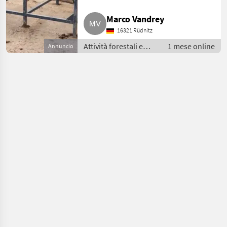
Marco Vandrey
16321 Rüdnitz
Attività forestali e
1 mese online
Annuncio
lavorazione del legno
/ Spaccalegna