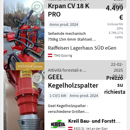
Krpan CV 18 K
lavorazione del legno /
06:26
4.499
Krpan
PRO
€
Anno prod. 2024
inclusa IVA
20%
3.749,17 €
Seilwinde mechanisch
netto
750kg 15m 6mm Stahlseil
Azionamento della presa di
Raiffeisen Lagerhaus SÜD eGen
forza, Trazione idraulica
7540 Güssing
Attività forestali e
lavorazione del legno
22-02-
Macchina nuova
Spaccalegna
Attività forestali e
2025
GEEL
lavorazione del legno /
06:18
Prezzo
Krpan
Kegelholzspalter
su
richiesta
1 CV/1 kW
Anno prod. 2024
Geel Kegelholzspalter -
verschiedene Größen
Geeignet für Bagger von 1,
Kreil Bau- und Forsttechnik
5t-12t, Kegel ø 170, 250
oder 315 mm, Anbauplatte
9300 St. Veit an der Glan