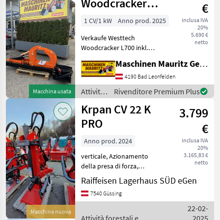
lavorazione
Woodcracker
€
del
L700
legno /
1 CV/1 kW
Anno prod. 2025
inclusa IVA
20%
Lasco
5.690 €
Verkaufe Westtech
netto
Woodcracker L700 inkl.
Rückewagen Standfuß *
Maschinen Mauritz GesmbH
Zangenöffnung: 700mm *
Spaltkraft: bis 22T *
4190 Bad Leonfelden
Gewicht: 285 KG
Attività
Rivenditore Premium Plus
Macchina usata
Überzeugen sie sich von der
forestali
Krpan CV 22 K
Qua
3.799
e
lavorazione
PRO
€
del
legno /
Anno prod. 2024
inclusa IVA
20%
Westtech
3.165,83 €
verticale, Azionamento
netto
della presa di forza,
Trazione idraulica, :
Raiffeisen Lagerhaus SÜD eGen
verticale Attività forestali e
7540 Güssing
lavorazione del legno
Spaccalegna
22-02-
Macchina nuova
Attività forestali e
2025