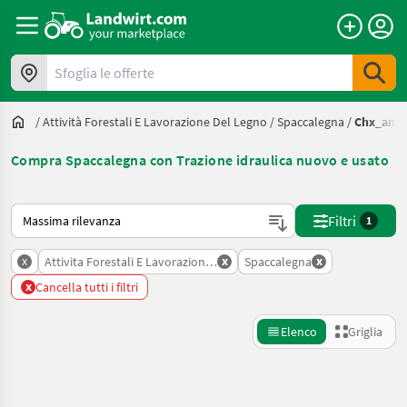
Sfoglia le offerte
/
Attività Forestali E Lavorazione Del Legno
/
Spaccalegna
/
Chx_anh
Compra Spaccalegna con Trazione idraulica nuovo e usato
Ecco come viene ordinato su Landwirt.com
Filtri
1
x
x
x
Attivita Forestali E Lavorazione Del Legno
Spaccalegna
x
Cancella tutti i filtri
Elenco
Griglia