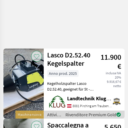
legno /
Krpan
Lasco D2.52.40
11.900
Kegelspalter
€
Anno prod. 2025
inclusa IVA
20%
9.916,67 €
Kegelholzspalter Lasco
netto
D2.52.40, geeignet für 5t -
15t Bagger,
Landtechnik Klug e. U.
Kegeldurchmesser 400 mm,
Ölversorgung 80–180 l/min,
8081 Pirching am Traubenberg
Arbeitsdruck 200-270 bar,
Attività
Rivenditore Premium Gold
Macchina nuova
ca. 400kg Eigengewicht,
forestali
Spaccalegna a
5.650
e