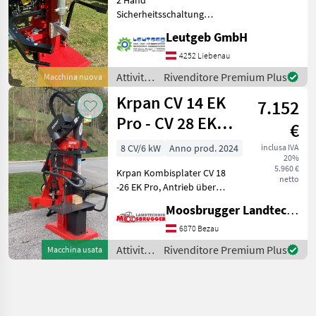
Sicherheitsschaltung
Verstellbare Haltekralle 2
Leutgeb GmbH
Spaltgeschwindigkeiten
Kolbenschnellrücklauf
4252 Liebenau
Zylinderhub 1050mm,
Attività
Rivenditore Premium Plus
Macchina nuova
werkzeuglos absenkbar
forestali
Krpan CV 14 EK
Patentierter, mech
7.152
e
lavorazione
Pro - CV 28 EK
€
del
Pro
legno /
8 CV/6 kW
Anno prod. 2024
inclusa IVA
20%
Vogesenblitz
5.960 €
Krpan Kombisplater CV 18
netto
-26 EK Pro, Antrieb über
Elektromotor, oder
Moosbrugger Landtechnik GmbH
Zapfwellenantrieb mit
Gußpumpe, inklusive
6870 Bezau
Kurzholztisch,
Attività
Rivenditore Premium Plus
Macchina usata
Stammheberplatte,
forestali
mechanischem Stammheb
e
lavorazione
del