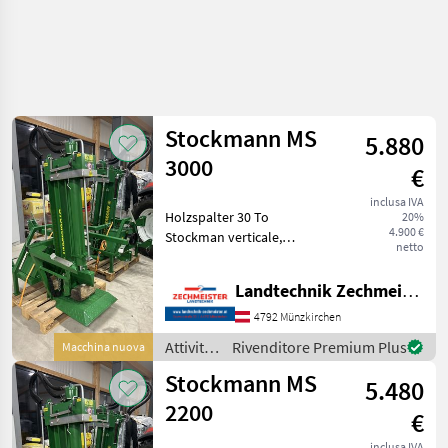
Stockmann MS
5.880
3000
€
inclusa IVA
Holzspalter 30 To
20%
4.900 €
Stockman verticale,
netto
Azionamento della presa di
forza, Trazione idraulica, :
Landtechnik Zechmeister GmbH & Co KG
verticale Attività forestali e
lavorazione del legno
4792 Münzkirchen
Spaccalegna
Attività
Rivenditore Premium Plus
Macchina nuova
forestali
Stockmann MS
5.480
e
lavorazione
2200
€
del
legno /
inclusa IVA