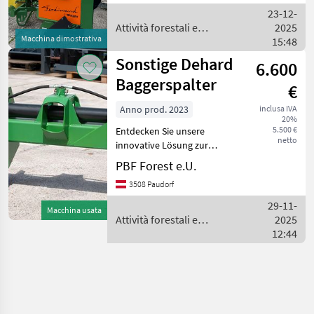
Seilwinde mit Funk oder
23-12-
mechanisch bedienbar,
Attività forestali e
2025
Display mit Tou
Macchina dimostrativa
lavorazione del legno /
15:48
Posch
Sonstige Dehard
6.600
Baggerspalter
€
Anno prod. 2023
inclusa IVA
20%
5.500 €
Entdecken Sie unsere
netto
innovative Lösung zur
Vereinfachung des
PBF Forest e.U.
Vorspaltens von Stämmen
3508 Paudorf
bis zu 120 cm Länge: den
Baggerspalter. Dieses
29-11-
Macchina usata
revolutionäre Gerät wurde
Attività forestali e
2025
für den
lavorazione del legno /
12:44
Sonstige