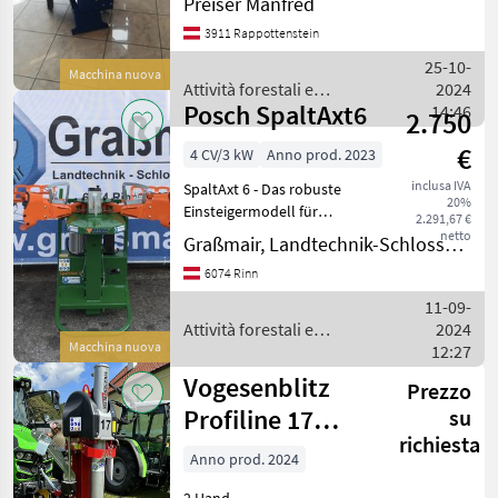
Preiser Manfred
Informationen:** Der
3911 Rappottenstein
Holzspalter der
renommierten Marke
25-10-
Macchina nuova
Binderberger, Modelljahr
Attività forestali e
2024
2024, ist e
Posch SpaltAxt6
lavorazione del legno /
14:46
2.750
Binderberger
€
4 CV/3 kW
Anno prod. 2023
inclusa IVA
SpaltAxt 6 - Das robuste
20%
Einsteigermodell für
2.291,67 €
Kurzholz Der Holzspalter
netto
Graßmair, Landtechnik-Schlosserei GmbH
mit Elektromotor für den
6074 Rinn
Hausgebrauch. Die
Holzfixierautomatik an der
11-09-
2-Hand-Schaltung sorgt
Attività forestali e
2024
Macchina nuova
lavorazione del legno /
12:27
Posch
Vogesenblitz
Prezzo
Profiline 17
su
richiesta
Tonnen
Anno prod. 2024
2 Hand