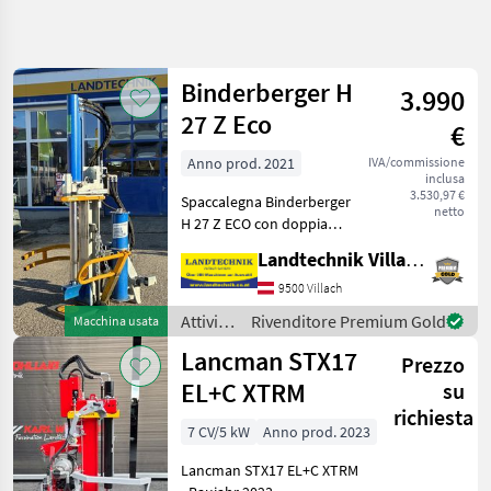
Affina
la
ricerca
Binderberger H
3.990
27 Z Eco
€
Categoria
Paese
Filtri
3
Anno prod. 2021
IVA/commissione
inclusa
Mostra
3.530,97 €
PERCORSO
Spaccalegna Binderberger
Reimposta
41
netto
ATTUALE
H 27 Z ECO con doppia
risultati
pompa in ghisa e comandi a
Settore
Landtechnik Villach GmbH
due mani, attacco a 3 punti,
forestale
sollevatore meccanico per
9500 Villach
Attivita
tronchi, piastra girevole,
Forestali E
Attività
Rivenditore Premium Gold
Macchina usata
Lavorazione
barra di
forestali
Del Legno
Lancman STX17
Prezzo
e
Spaccalegna
lavorazione
EL+C XTRM
su
del
richiesta
SCEGLI
legno /
7 CV/5 kW
Anno prod. 2023
CATEGORIA
Binderberger
Lancman STX17 EL+C XTRM
Sonstige
9