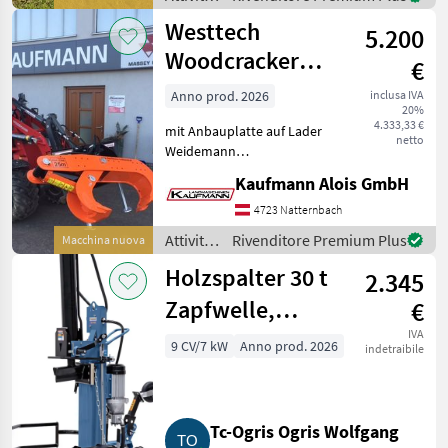
ca 375 Kg Eigengewich
forestali
Westtech
5.200
e
lavorazione
Woodcracker
€
del
L540
legno /
Anno prod. 2026
inclusa IVA
20%
Westtech
4.333,33 €
mit Anbauplatte auf Lader
netto
Weidemann
/Euroaufnahme ......ec.
Kaufmann Alois GmbH
Maschine ist lagernd!! - ca
300kg Eigengewicht -
4723 Natternbach
Zangenöffnung 540 mm -
Attività
Rivenditore Premium Plus
Macchina nuova
Spaltkraft bis 14 t (abhängi
forestali
Holzspalter 30 t
2.345
e
lavorazione
Zapfwelle,
€
del
Elektro Aktion,
IVA
legno /
9 CV/7 kW
Anno prod. 2026
indetraibile
Westtech
Bernardo
HS30ZE
Tc-Ogris Ogris Wolfgang