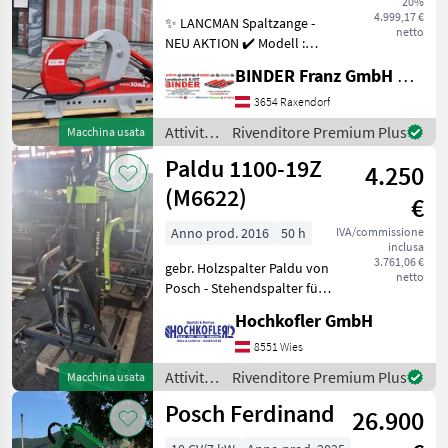
20%
Sonstige
4.999,17 €
✨ LANCMAN Spaltzange -
netto
NEU AKTION ✔️ Modell :
SX22/700 ✔️ in
BINDER Franz GmbH & CoKG
serienmäßiger Ausführung
✔️ mit 700mm
3654 Raxendorf
Öffnungsweite ✔️ mit 20to
Attività
Rivenditore Premium Plus
Macchina usata
Spaltkraft ✔️ mit
forestali
Paldu 1100-19Z
Fußhalterung für
4.250
e
lavorazione
(M6622)
€
del
legno /
Anno prod. 2016
50 h
IVA/commissione
inclusa
Lancman
3.761,06 €
gebr. Holzspalter Paldu von
netto
Posch - Stehendspalter für
Meterholz - 19to -
Hochkofler GmbH
Stempelvorlauf (Zwei
Geschwindigkeiten): Stufe 1:
8551 Wies
ca. 6cm/s Stufe 2: ca.
Attività
Rivenditore Premium Plus
Macchina usata
13cm/s - Ste
forestali
Posch Ferdinand
26.900
e
lavorazione