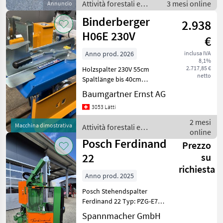
Attività forestali e
3 mesi online
Annuncio
lavorazione del legno
Binderberger
2.938
/ Spaccalegna
H06E 230V
€
Anno prod. 2026
inclusa IVA
8,1%
2.717,85 €
Holzspalter 230V 55cm
netto
Spaltlänge bis 40cm
Durchmesser inkl.
Baumgartner Ernst AG
Ablagetisch links und
3053 Lätti
rechts klappbar verticale,
Trazione con motore
2 mesi
Macchina dimostrativa
Attività forestali e
elettrico, Trazione idraulica,
online
lavorazione del legno /
: v
Posch Ferdinand
Prezzo
Binderberger
22
su
richiesta
Anno prod. 2025
Posch Stehendspalter
Ferdinand 22 Typ: PZG-E7,
5D-400 - 22to Spaltkraft - 1-
Spannmacher GmbH
Hand-Bedienung mit