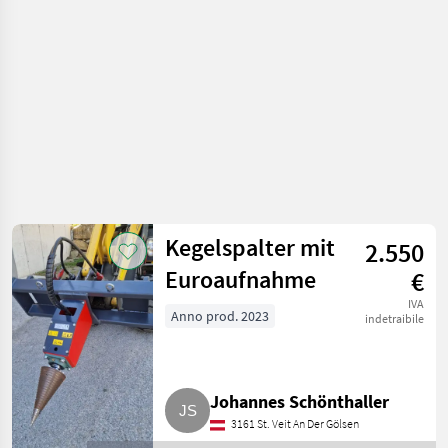
/ Spaccalegna
Kegelspalter mit
2.550
Euroaufnahme
€
IVA
Anno prod. 2023
indetraibile
Johannes Schönthaller
3161 St. Veit An Der Gölsen