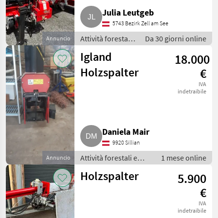
Julia Leutgeb
5743 Bezirk Zell am See
Attività forestali
Da 30 giorni online
Annuncio
e lavorazione del
Igland
18.000
legno /
Spaccalegna
Holzspalter
€
IVA
indetraibile
Daniela Mair
9920 Sillian
Attività forestali e
1 mese online
Annuncio
lavorazione del legno
Holzspalter
5.900
/ Spaccalegna
€
IVA
indetraibile