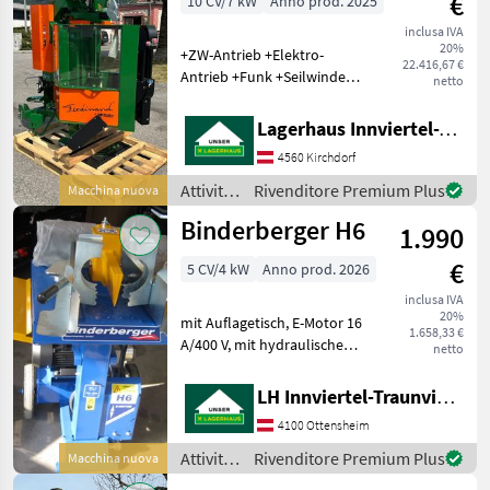
€
10 CV/7 kW
Anno prod. 2025
del
legno /
inclusa IVA
20%
Paldu
+ZW-Antrieb +Elektro-
22.416,67 €
Antrieb +Funk +Seilwinde
netto
+Motorsägenhalterung Der
Spalthub lässt sich in beide
Lagerhaus Innviertel-Traunviertel-Urfahr eGen, Kirchdorf
Richtungen über den
4560 Kirchdorf
TouchEncoder (eine
elektronisc
Attività
Rivenditore Premium Plus
Macchina nuova
forestali
Binderberger H6
1.990
e
lavorazione
€
5 CV/4 kW
Anno prod. 2026
del
legno /
inclusa IVA
20%
Posch
mit Auflagetisch, E-Motor 16
1.658,33 €
A/400 V, mit hydraulischem
netto
Antrieb verticale, Trazione
con motore elettrico,
LH Innviertel-Traunviertel-Urfahr eGen, Ottensheim
Trazione idraulica, :
4100 Ottensheim
verticale Attività forestali e
lavorazion
Attività
Rivenditore Premium Plus
Macchina nuova
forestali