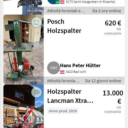
9173 Sankt Margareten Im Rosental
Attività forestali e
Da 2 ore online
Annuncio
lavorazione del
Posch
620 €
legno / Spaccalegna
Holzspalter
IVA
indetraibile
Hans Peter Hütter
4820 Bad Ischl
Attività forestali
Da 12 giorni online
Annuncio
e lavorazione del
Holzspalter
13.000
legno /
Spaccalegna
Lancman Xtra
€
XLE 21 C + EL
IVA
Anno prod. 2019
indetraibile