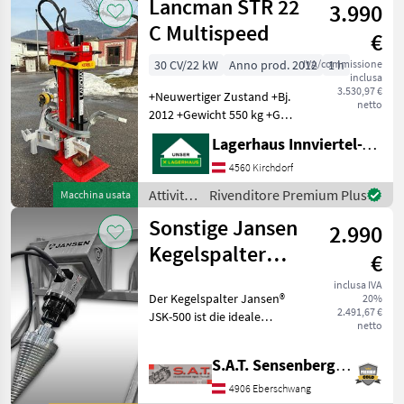
Lancman STR 22
3.990
e
lavorazione
C Multispeed
€
del
legno /
30 CV/22 kW
Anno prod. 2012
IVA/commissione
1 h
inclusa
Binderberger
3.530,97 €
+Neuwertiger Zustand +Bj.
netto
2012 +Gewicht 550 kg +GW
+Stammheber +Dreipunkt
Lagerhaus Innviertel-Traunviertel-Urfahr eGen, Kirchdorf
Anbau +Absenkbarer
Zylinder - 210 cm
4560 Kirchdorf
Transporthöhe +Massive
Attività
Rivenditore Premium Plus
Macchina usata
Stahl-Bodenplatte 6 cm
forestali
Sonstige Jansen
2.990
e
lavorazione
Kegelspalter
€
del
Bagger-
legno /
inclusa IVA
Der Kegelspalter Jansen®
20%
Frontlader-
Lancman
2.491,67 €
JSK-500 ist die ideale
Hoflader
netto
Lösung für kraftvolles und
effizientes Holzspalten.
S.A.T. Sensenberger Agrar-Technik
LEISTUNGSTARK UND
KRAFTVOLL! Mit einem
4906 Eberschwang