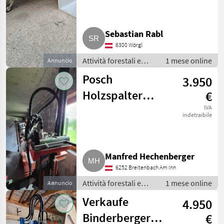
Sebastian Rabl
6300 Wörgl
Attività forestali e
1 mese online
Annuncio
lavorazione del legno
Posch
3.950
/ Spaccalegna
Holzspalter
€
M6230HR
IVA
indetraibile
Manfred Hechenberger
6252 Breitenbach Am Inn
Attività forestali e
1 mese online
Annuncio
lavorazione del legno
Verkaufe
4.950
/ Spaccalegna
Binderberger
€