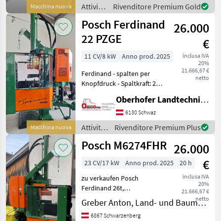
beeindruckenden Dreh
Attività
Rivenditore Premium Gold
Macchina nuova
forestali
Posch Ferdinand
26.000
e
lavorazione
22 PZGE
€
del
legno /
11 CV/8 kW
Anno prod. 2025
inclusa IVA
20%
Sonstige
21.666,67 €
Ferdinand - spalten per
netto
Knopfdruck - Spaltkraft: 22t
- Scheitlänge: max. 110kg -
Oberhofer Landtechnik GmbH
Stammdurchmesser: max.
60cm - AutoSpeed - mit
6130 Schwaz
Touch Encoder
Attività
Rivenditore Premium Plus
Macchina nuova
(einstellbarer Sp
forestali
Posch M6274FHR
26.000
e
lavorazione
€
23 CV/17 kW
Anno prod. 2025
20 h
del
legno /
inclusa IVA
zu verkaufen Posch
20%
Posch
Ferdinand 26t,
21.666,67 €
Dreipunktanbau,
netto
Greber Anton, Land- und Baumaschinentechnik
hydraulisch mit Zapfwelle
6867 Schwarzenberg
oder Elektrisch bertrieben,