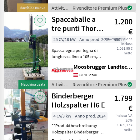
GEEL SW010/Martin MH03
Attività
Rivenditore Premium Plus
Macchina nuova
und GEEL SW020/Ma
forestali
Spaccaballe a
1.200
e
lavorazione
tre punti Thor
€
del
12to
legno /
25 CV/18 kW
Anno prod. 2001
IVA/commissione
350 h
inclusa
Geel
1.061,95 €
Spaccalegna per legna di
netto
lunghezza fino a 105 cm,
forza di spacco 12, 7 t,
Moosbrugger Landtechnik GmbH
attacco a tre punti,
alimentazione dell'olio
6870 Bezau
tramite impianto idraulico
Attività
Rivenditore Premium Plus
Macchina usata
del trattore, staff
forestali
Binderberger
1.799
e
lavorazione
Holzspalter H6 E
€
del
legno /
4 CV/3 kW
Anno prod. 2024
inclusa IVA
20%
Thor
1.499,17 €
**Produktbeschreibung:
netto
Holzspalter Binderberger H
6 E** **Allgemeine