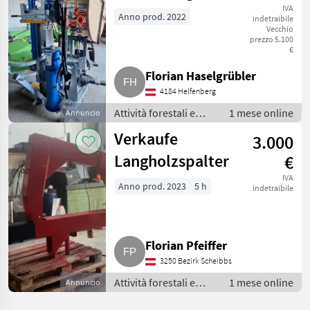
H20 Super
IVA
Anno prod. 2022
indetraibile
Vecchio
Speed
prezzo 5.100
€
Florian Haselgrübler
4184 Helfenberg
Attività forestali e
1 mese online
Annuncio
lavorazione del legno
Verkaufe
3.000
/ Spaccalegna
Langholzspalter
€
IVA
Anno prod. 2023
5 h
indetraibile
Florian Pfeiffer
3250 Bezirk Scheibbs
Attività forestali e
1 mese online
Annuncio
lavorazione del legno