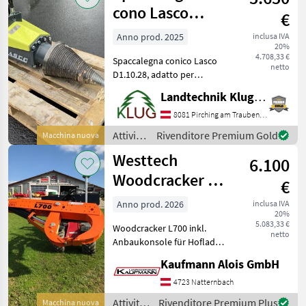
lavorazione
cono Lasco
€
del
D1.10.28
legno /
Anno prod. 2025
inclusa IVA
20%
Lasco
4.708,33 €
Spaccalegna conico Lasco
netto
D1.10.28, adatto per
escavatori da 2, 5 a 7 t,
Landtechnik Klug e. U.
diametro cono 280 mm,
portata olio 40-150 l/min,
8081 Pirching am Traubenberg
pressione di esercizio 170-
Attività
Rivenditore Premium Gold
Macchina nuova
200 bar, coppia ma
forestali
Westtech
6.100
e
lavorazione
Woodcracker L
€
del
700
legno /
Anno prod. 2026
inclusa IVA
20%
Lasco
5.083,33 €
Woodcracker L700 inkl.
netto
Anbaukonsole für Hoflader
oder Traktor-Frontlader
Kaufmann Alois GmbH
Euro-Aufnahme inkl.
Hydraulikschläuche
4723 Natternbach
inkl.Anbauplatte an Lader
Attività
Rivenditore Premium Plus
Macchina nuova