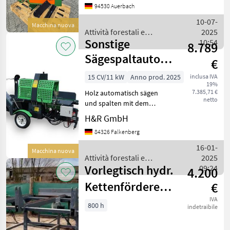
94530 Auerbach
automatischem
Spaltvorgang per
10-07-
Macchina nuova
Knopfdruck oder 2-Hand-
Attività forestali e
2025
Bedienung
Sonstige
lavorazione del legno /
10:54
8.789
Posch
Sägespaltautomat
€
(2025) auf
15 CV/11 kW
Anno prod. 2025
inclusa IVA
19%
Anhänger
7.385,71 €
Holz automatisch sägen
netto
und spalten mit dem
RM480-B von H&R. Der H&R
H&R GmbH
Holz Spaltautomat RM480-
84326 Falkenberg
B ist der ideale Helfer für
Ihre
16-01-
Macchina nuova
Brennholzaufbereitung.
Attività forestali e
2025
Das neue Mod
Vorlegtisch hydr.
lavorazione del legno /
09:24
4.200
Sonstige
Kettenförderer
€
Brennholz
IVA
800 h
indetraibile
Sägespalter