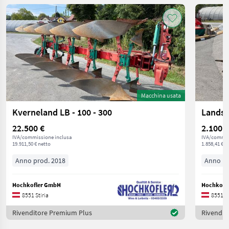
Macchina usata
Kverneland LB - 100 - 300
Landsb
22.500 €
2.100 €
IVA/commissione inclusa
IVA/commis
19.911,50 € netto
1.858,41 € n
Anno prod. 2018
Anno pr
Hochkofler GmbH
Hochkofl
8551 Stiria
8551 St
Rivenditore Premium Plus
Rivendit