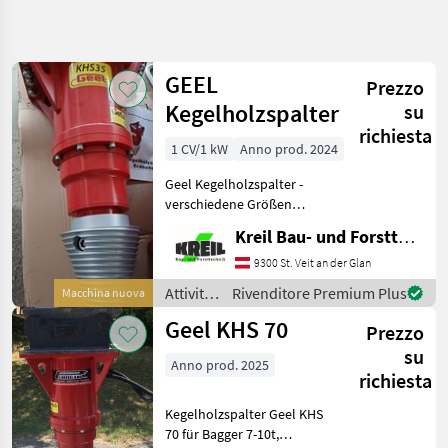
Affina
la
ricerca
GEEL
Prezzo
Kegelholzspalter
su
Categoria
Paese
Filtri
4
richiesta
1 CV/1 kW
Anno prod. 2024
Mostra
PERCORSO
Geel Kegelholzspalter -
Reimposta
4
ATTUALE
verschiedene Größen
risultati
Geeignet für Bagger von 1,
Settore
Kreil Bau- und Forsttechnik
5t-12t, Kegel ø 170, 250
forestale
oder 315 mm, Anbauplatte
9300 St. Veit an der Glan
Attivita
GEEL SW010/Martin MH03
Forestali E
Attività
Rivenditore Premium Plus
Macchina nuova
Lavorazione
und GEEL SW020/Ma
forestali
Del Legno
Geel KHS 70
Prezzo
e
Spaccalegna
lavorazione
su
Anno prod. 2025
del
Geel
richiesta
legno /
Geel
Kegelholzspalter Geel KHS
SCEGLI
CATEGORIA
70 für Bagger 7-10t,