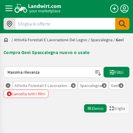
Sfoglia le offerte
/
Attività Forestali E Lavorazione Del Legno
/
Spaccalegna
/
Geel
Compra Geel Spaccalegna nuovo o usato
Ecco come viene ordinato su Landwirt.com
Filtri
x
x
x
x
Attivita Forestali E Lavorazione Del Legno
Spaccalegna
Geel
x
Cancella tutti i filtri
Elenco
Griglia