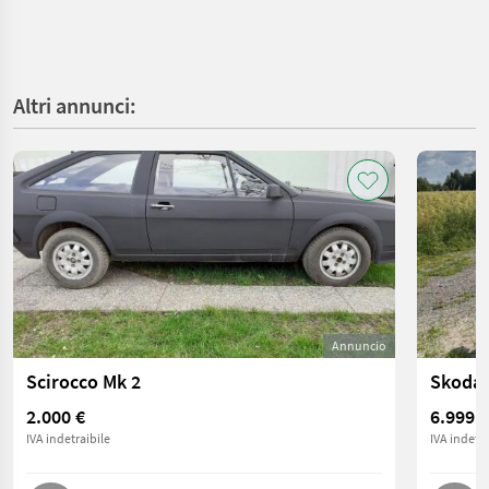
Altri annunci:
Annuncio
Scirocco Mk 2
Skoda
2.000 €
6.999 €
IVA indetraibile
IVA indetra