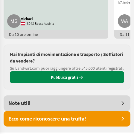
IVA indetra
Michael
W
3042 Bassa Austria
Da 10 ore online
Da 11 or
Hai Impianti di movimentazione e trasporto / Soffiatori
da vendere?
Su Landwirt.com puoi raggiungere oltre 545.000 utenti registrati.
Pubblica gratis
Note utili
Ecco come riconoscere una truffa!