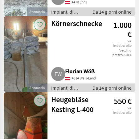
4470 Enns
Impianti di
Da 14 giorni online
Annuncio
movimentazione
Körnerschnecke
1.000
e trasporto /
Soffiatori
€
IVA
indetraibile
Vecchio
prezzo 850 €
Florian Wöß
4614 Wels-Land
Impianti di
Da 14 giorni online
Annuncio
movimentazione
Heugebläse
550 €
e trasporto /
Soffiatori
Kesting L-400
IVA
indetraibile