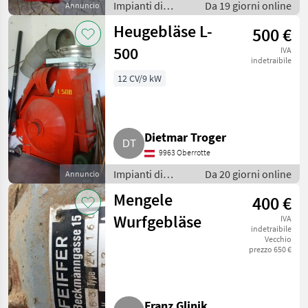
Impianti di
Da 19 giorni online
Annuncio
movimentazione
Heugebläse L-
500 €
e trasporto /
Soffiatori
500
IVA
indetraibile
12 CV/9 kW
Dietmar Troger
9963 Oberrotte
Impianti di
Da 20 giorni online
Annuncio
movimentazione
Mengele
400 €
e trasporto /
Soffiatori
Wurfgebläse
IVA
indetraibile
Vecchio
prezzo 650 €
Franz Glinik