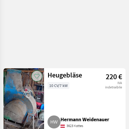
e trasporto /
Soffiatori
Heugebläse
220 €
IVA
10 CV/7 kW
indetraibile
Hermann Weidenauer
3623 Kottes