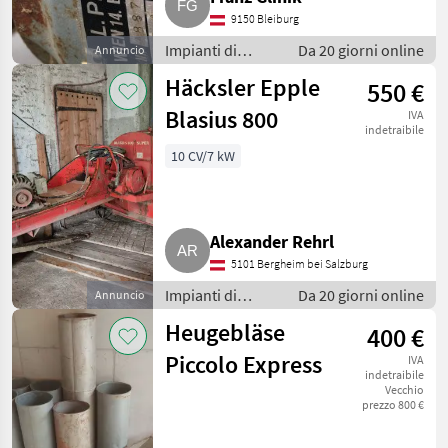
9150 Bleiburg
Impianti di
Da 20 giorni online
Annuncio
movimentazione
Häcksler Epple
550 €
e trasporto /
Soffiatori
Blasius 800
IVA
indetraibile
10 CV/7 kW
Alexander Rehrl
5101 Bergheim bei Salzburg
Impianti di
Da 20 giorni online
Annuncio
movimentazione
Heugebläse
400 €
e trasporto /
Soffiatori
Piccolo Express
IVA
indetraibile
Vecchio
prezzo 800 €