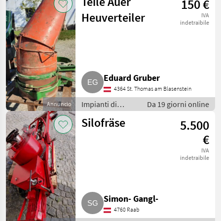
Teile Auer
150 €
e trasporto /
Altri impianti di
Heuverteiler
IVA
movimentazione
indetraibile
e trasporto
Eduard Gruber
4364 St. Thomas am Blasenstein
Impianti di
Da 19 giorni online
Annuncio
movimentazione
Silofräse
5.500
e trasporto /
Soffiatori
€
IVA
indetraibile
Simon- Gangl-
4760 Raab