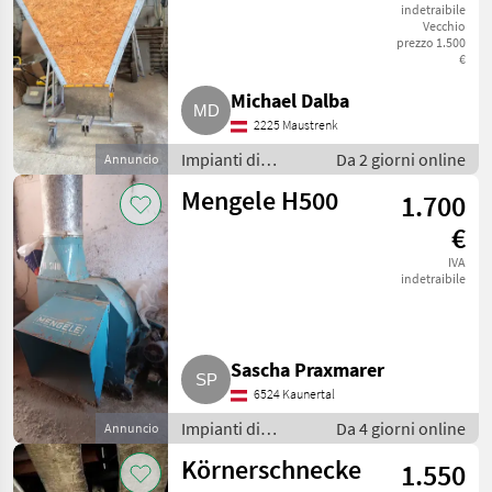
indetraibile
Vecchio
prezzo 1.500
€
Michael Dalba
2225 Maustrenk
Impianti di
Da 2 giorni online
Annuncio
movimentazione
Mengele H500
1.700
e trasporto /
Soffiatori
€
IVA
indetraibile
Sascha Praxmarer
6524 Kaunertal
Impianti di
Da 4 giorni online
Annuncio
movimentazione
Körnerschnecke
1.550
e trasporto /