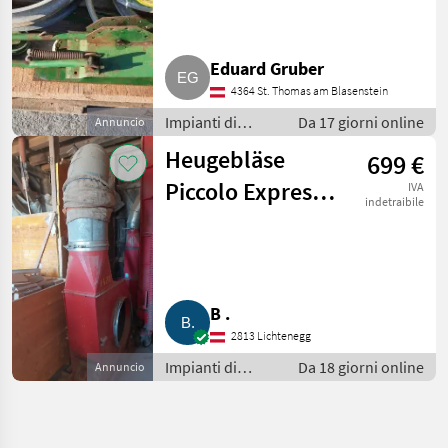
Eduard Gruber
4364 St. Thomas am Blasenstein
Impianti di
Da 17 giorni online
Annuncio
movimentazione
Heugebläse
699 €
e trasporto /
Soffiatori
Piccolo Express
IVA
indetraibile
1420
B .
2813 Lichtenegg
Impianti di
Da 18 giorni online
Annuncio
movimentazione
e trasporto /
Soffiatori