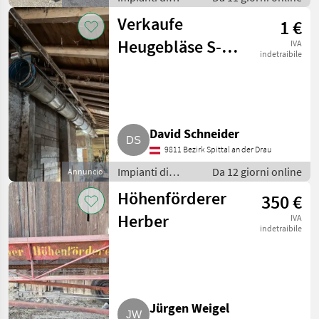
movimentazione
Verkaufe
1 €
e trasporto /
Soffiatori
Heugebläse S-
IVA
indetraibile
500
David Schneider
9811 Bezirk Spittal an der Drau
Impianti di
Da 12 giorni online
Annuncio
movimentazione
Höhenförderer
350 €
e trasporto /
Soffiatori
Herber
IVA
indetraibile
Jürgen Weigel