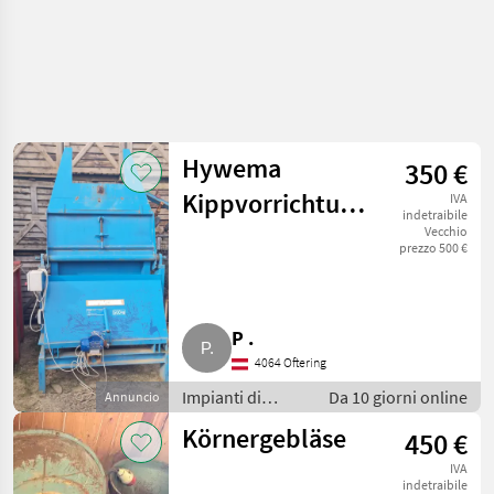
Hywema
350 €
Kippvorrichtung
IVA
indetraibile
KV12
Vecchio
prezzo 500 €
P .
4064 Oftering
Impianti di
Da 10 giorni online
Annuncio
movimentazione
Körnergebläse
450 €
e trasporto /
Altri impianti di
IVA
movimentazione
indetraibile