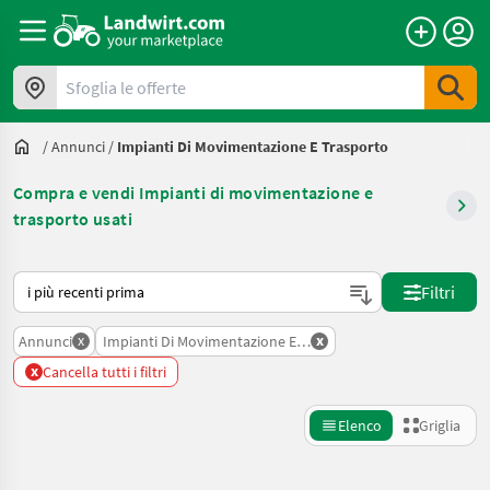
Sfoglia le offerte
/
Annunci
/
Impianti Di Movimentazione E Trasporto
Compra e vendi Impianti di movimentazione e
trasporto usati
Ecco come viene ordinato su Landwirt.com
Filtri
x
x
Annunci
Impianti Di Movimentazione E Trasporto
x
Cancella tutti i filtri
Elenco
Griglia