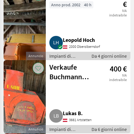
Soffiatori
€
Anno prod. 2002
40 h
IVA
indetraibile
Leopold Hoch
2000 Oberolberndorf
Impianti di
Da 4 giorni online
Annuncio
movimentazione
Verkaufe
400 €
e trasporto /
Soffiatori
Buchmann
IVA
indetraibile
Heu/Stroh
Gebläse L400
Lukas B.
3661 Artstetten
Impianti di
Da 6 giorni online
Annuncio