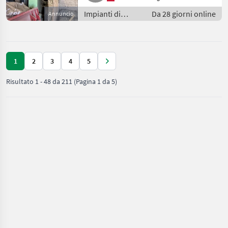
Impianti di
Da 28 giorni online
Annuncio
movimentazione
e trasporto /
Soffiatori
1
2
3
4
5
Risultato
1
-
48
da
211
(Pagina 1 da 5)