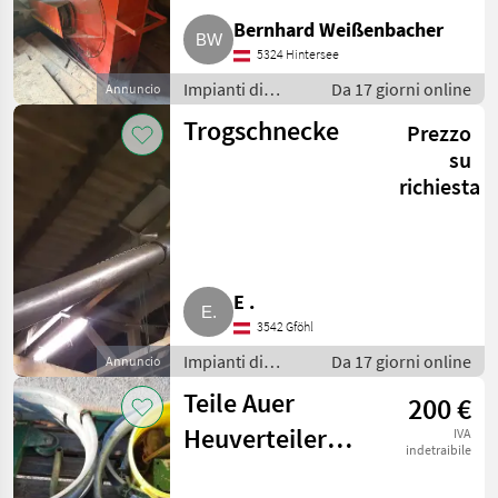
Bernhard Weißenbacher
5324 Hintersee
Impianti di
Da 17 giorni online
Annuncio
movimentazione
Trogschnecke
Prezzo
e trasporto /
Soffiatori
su
richiesta
E .
3542 Gföhl
Impianti di
Da 17 giorni online
Annuncio
movimentazione
Teile Auer
200 €
e trasporto /
Soffiatori
Heuverteiler
IVA
indetraibile
abgebaut