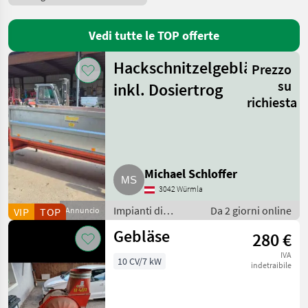
Nastri trasportatori
15
Vedi tutte le TOP offerte
Altri impianti di movimentazione e trasporto
8
Hackschnitzelgebläse
Prezzo
MARCHI
su
inkl. Dosiertrog
richiesta
Epple
Auer
Michael Schloffer
Buchmann
3042 Würmla
CBlower-
Buchmann
Impianti di
Da 2 giorni online
VIP
TOP
Annuncio
movimentazione
Mengele
Gebläse
280 €
e trasporto /
Pöttinger
Soffiatori
IVA
10 CV/7 kW
indetraibile
Wolf
ASCO
Gruber