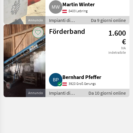
Martin Winter
8403 Lebring
Impianti di
Da 9 giorni online
Annuncio
movimentazione
Förderband
1.600
e trasporto / Altri
impianti di
€
movimentazione
IVA
e trasporto
indetraibile
Bernhard Pfeffer
3920 Groß Gerungs
Impianti di
Da 10 giorni online
Annuncio
movimentazione
e trasporto /
Nastri
trasportatori