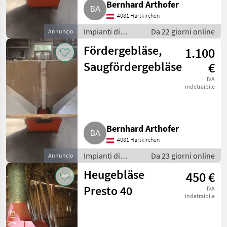
Bernhard Arthofer
4081 Hartkirchen
Impianti di
Da 22 giorni online
Annuncio
movimentazione
Fördergebläse,
1.100
e trasporto /
Soffiatori
Saugfördergebläse
€
IVA
indetraibile
Bernhard Arthofer
4081 Hartkirchen
Impianti di
Da 23 giorni online
Annuncio
movimentazione
Heugebläse
450 €
e trasporto /
Soffiatori
Presto 40
IVA
indetraibile