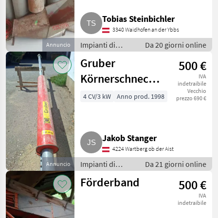
Tobias Steinbichler
3340 Waidhofen an der Ybbs
Impianti di
Da 20 giorni online
Annuncio
movimentazione
Gruber
500 €
e trasporto /
Soffiatori
Körnerschnecke,
IVA
indetraibile
Getreideschnecke,
Vecchio
4 CV/3 kW
Anno prod. 1998
prezzo 690 €
Körnerkanone
Jakob Stanger
4224 Wartberg ob der Aist
Impianti di
Da 21 giorni online
Annuncio
movimentazione
Förderband
500 €
e trasporto /
Soffiatori
IVA
indetraibile