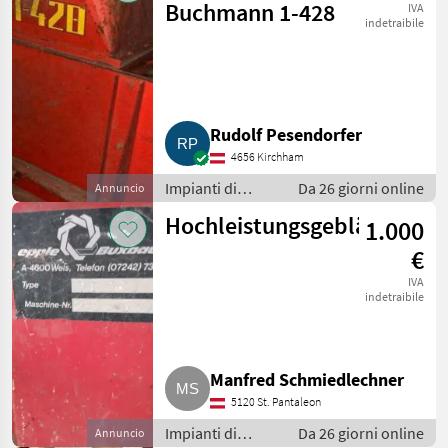
Soffiatori
Buchmann 1-428
IVA
indetraibile
Rudolf Pesendorfer
4656 Kirchham
Impianti di
Da 26 giorni online
Annuncio
movimentazione
Hochleistungsgebläse
1.000
e trasporto /
Soffiatori
€
IVA
indetraibile
Manfred Schmiedlechner
5120 St. Pantaleon
Impianti di
Da 26 giorni online
Annuncio