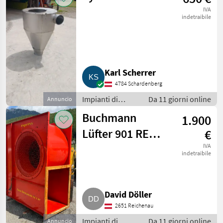
Soffiatori
IVA
indetraibile
Karl Scherrer
4784 Schardenberg
Impianti di
Da 11 giorni online
Annuncio
movimentazione
Buchmann
1.900
e trasporto /
Soffiatori
Lüfter 901 RE
€
901
IVA
indetraibile
David Döller
2651 Reichenau
Impianti di
Da 11 giorni online
Annuncio