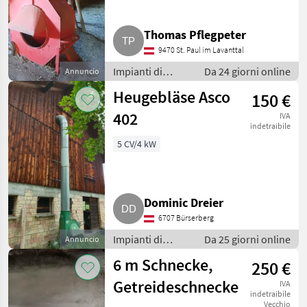
Thomas Pflegpeter
9470 St. Paul im Lavanttal
Impianti di
Da 24 giorni online
Annuncio
movimentazione
Heugebläse Asco
150 €
e trasporto /
Soffiatori
402
IVA
indetraibile
5 CV/4 kW
Dominic Dreier
6707 Bürserberg
Impianti di
Da 25 giorni online
Annuncio
movimentazione
6 m Schnecke,
250 €
e trasporto /
Soffiatori
Getreideschnecke
IVA
indetraibile
Vecchio