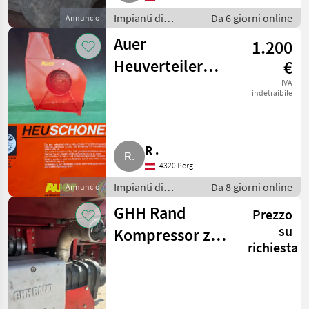
Impianti di
Da 6 giorni online
Annuncio
movimentazione
Auer
1.200
e trasporto /
Soffiatori
Heuverteiler
€
inkl.
IVA
indetraibile
heuschonendem
Gebläse FD 50
R .
4320 Perg
Impianti di
Da 8 giorni online
Annuncio
movimentazione
GHH Rand
Prezzo
e trasporto /
Soffiatori
su
Kompressor zu
richiesta
verkaufen, Typ
CS85