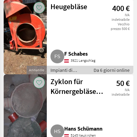
movimentazione
Heugebläse
400 €
e trasporto /
Soffiatori
IVA
indetraibile
Vecchio
prezzo 500 €
F Schabes
3921 Langschlag
Impianti di
Da 6 giorni online
Annuncio
movimentazione
Zyklon für
50 €
e trasporto /
Soffiatori
Körnergebläse
IVA
indetraibile
Silo
Hans Schümann
5145 Neukirchen