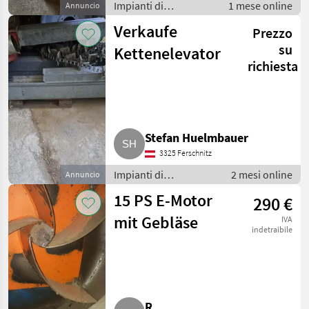
Impianti di
1 mese online
Annuncio
movimentazione e
Verkaufe
Prezzo
trasporto / Soffiatori
su
Kettenelevator
richiesta
Stefan Huelmbauer
3325 Ferschnitz
Impianti di
2 mesi online
Annuncio
movimentazione e
15 PS E-Motor
290 €
trasporto / Soffiatori
mit Gebläse
IVA
indetraibile
R .