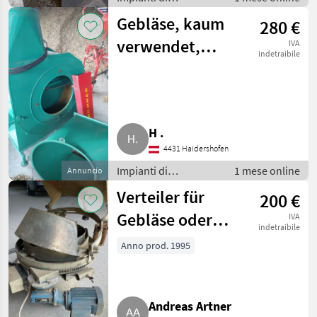
movimentazione e
Gebläse, kaum
280 €
trasporto / Soffiatori
verwendet,
IVA
indetraibile
500er Rohre
H .
4431 Haidershofen
Impianti di
1 mese online
Annuncio
movimentazione e
Verteiler für
200 €
trasporto / Soffiatori
Gebläse oder
IVA
indetraibile
Häcksler, el. für
Anno prod. 1995
Gebläse
Andreas Artner