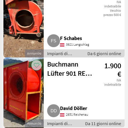
Soffiatori
IVA
indetraibile
Vecchio
prezzo 500 €
F Schabes
3921 Langschlag
Impianti di
Da 6 giorni online
Annuncio
movimentazione
Buchmann
1.900
e trasporto /
Soffiatori
Lüfter 901 RE
€
901
IVA
indetraibile
David Döller
2651 Reichenau
Impianti di
Da 11 giorni online
Annuncio