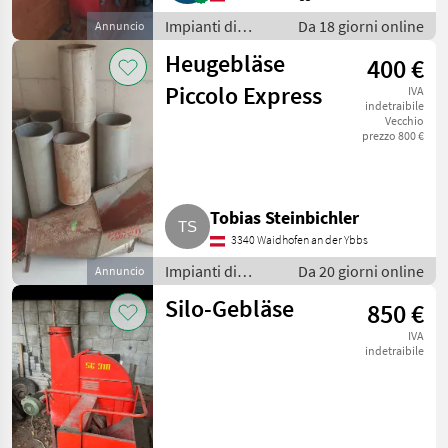
Impianti di
Da 18 giorni online
Annuncio
movimentazione
Heugebläse
400 €
e trasporto /
Soffiatori
Piccolo Express
IVA
indetraibile
Vecchio
prezzo 800 €
Tobias Steinbichler
3340 Waidhofen an der Ybbs
Impianti di
Da 20 giorni online
Annuncio
movimentazione
Silo-Gebläse
850 €
e trasporto /
Soffiatori
IVA
indetraibile