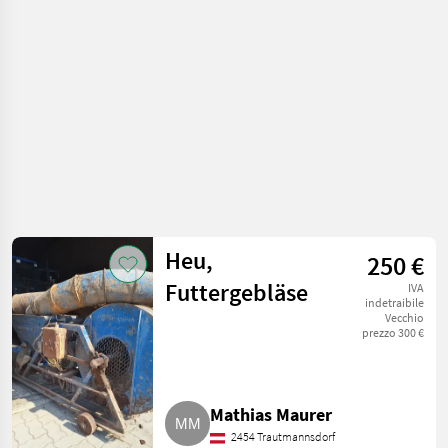
trasporto / Soffiatori
Heu,
250 €
Futtergebläse
IVA
indetraibile
Vecchio
prezzo 300 €
Mathias Maurer
2454 Trautmannsdorf