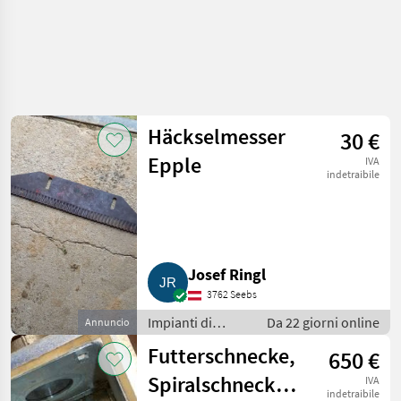
Häckselmesser
30 €
Epple
IVA
indetraibile
Josef Ringl
3762 Seebs
Impianti di
Da 22 giorni online
Annuncio
movimentazione
Futterschnecke,
650 €
e trasporto /
Soffiatori
Spiralschnecke,
IVA
indetraibile