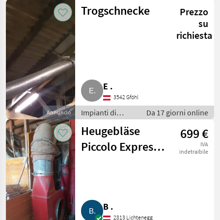
movimentazione
Trogschnecke
Prezzo
e trasporto /
Soffiatori
su
richiesta
E .
3542 Gföhl
Impianti di
Da 17 giorni online
Annuncio
movimentazione
Heugebläse
699 €
e trasporto /
Soffiatori
Piccolo Express
IVA
indetraibile
1420
B .
2813 Lichtenegg