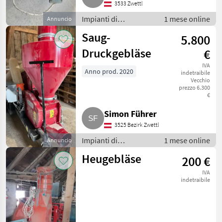
3533 Zwettl
Impianti di
1 mese online
Annuncio
movimentazione e
Saug-
5.800
trasporto / Soffiatori
Druckgebläse
€
IVA
Anno prod. 2020
indetraibile
Vecchio
prezzo 6.300
€
Simon Führer
3525 Bezirk Zwettl
Impianti di
1 mese online
Annuncio
movimentazione e
Heugebläse
200 €
trasporto / Soffiatori
IVA
indetraibile