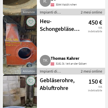
3844 Waldkirchen
Impianti di
2 mesi online
Annuncio
movimentazione e
Heu-
450 €
trasporto / Soffiatori
Schongebläse
IVA
indetraibile
FSG-400
Thomas Kahrer
3161 St. Veit an der Gölsen
Impianti di
2 mesi online
Annuncio
movimentazione e
Gebläserohre,
150 €
trasporto / Soffiatori
Abluftrohre
IVA
indetraibile