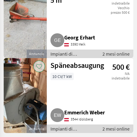
5 m
indetraibile
Vecchio
prezzo 500 €
Georg Erhart
3390 Melk
Impianti di
2 mesi online
Annuncio
movimentazione e
Späneabsaugung
500 €
trasporto / Soffiatori
IVA
10 CV/7 kW
indetraibile
Emmerich Weber
3544 Idolsberg
Impianti di
2 mesi online
Annuncio
movimentazione e