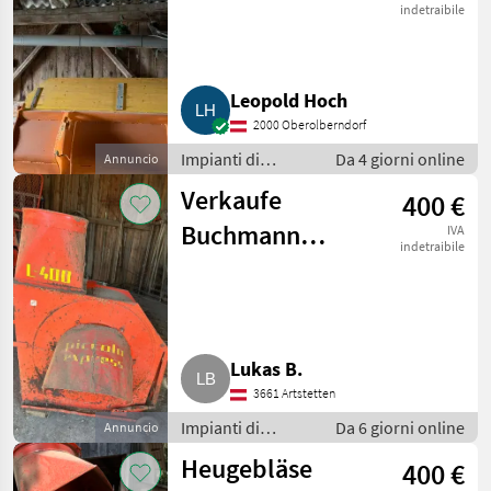
indetraibile
Leopold Hoch
2000 Oberolberndorf
Impianti di
Da 4 giorni online
Annuncio
movimentazione
Verkaufe
400 €
e trasporto /
Soffiatori
Buchmann
IVA
indetraibile
Heu/Stroh
Gebläse L400
Lukas B.
3661 Artstetten
Impianti di
Da 6 giorni online
Annuncio
movimentazione
Heugebläse
400 €
e trasporto /