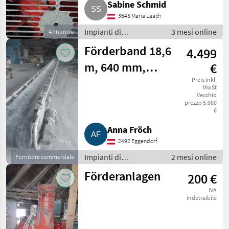
Sabine Schmid
3643 Maria Laach
Impianti di
3 mesi online
Annuncio
movimentazione e
Förderband 18,6
4.499
trasporto / Soffiatori
m, 640 mm,
€
Schwerlast,
Preis inkl.
MwSt
Vecchio
ideal für
prezzo 5.000
€
Sand/Kies
Anna Fröch
2492 Eggendorf
Impianti di
2 mesi online
Fornitore commerciale
movimentazione e
Förderanlagen
200 €
trasporto / Soffiatori
IVA
indetraibile