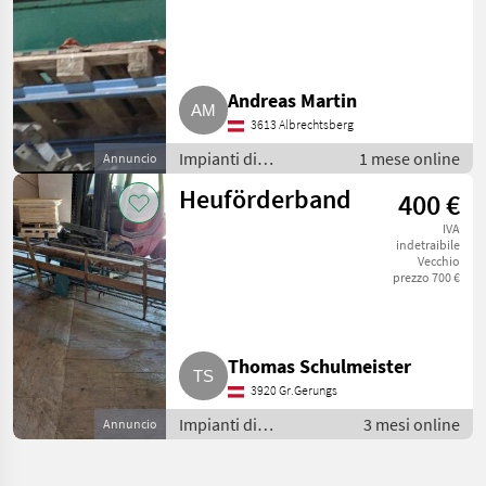
hydr. Antrieb
Andreas Martin
3613 Albrechtsberg
Impianti di
1 mese online
Annuncio
movimentazione e
Heuförderband
400 €
trasporto / Soffiatori
IVA
indetraibile
Vecchio
prezzo 700 €
Thomas Schulmeister
3920 Gr.Gerungs
Impianti di
3 mesi online
Annuncio
movimentazione e
trasporto / Soffiatori