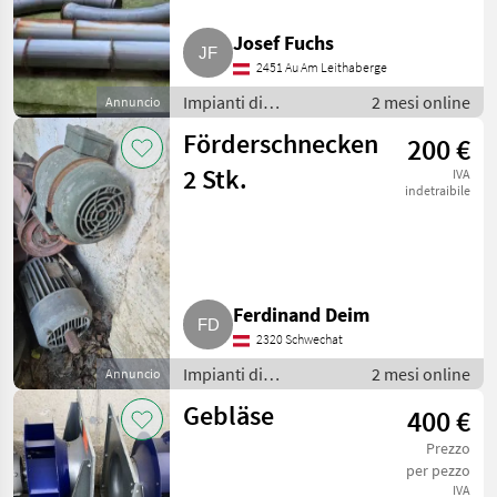
Josef Fuchs
2451 Au Am Leithaberge
Impianti di
2 mesi online
Annuncio
movimentazione e
Förderschnecken
200 €
trasporto / Soffiatori
2 Stk.
IVA
indetraibile
Ferdinand Deim
2320 Schwechat
Impianti di
2 mesi online
Annuncio
movimentazione e
Gebläse
400 €
trasporto / Soffiatori
Prezzo
per pezzo
IVA