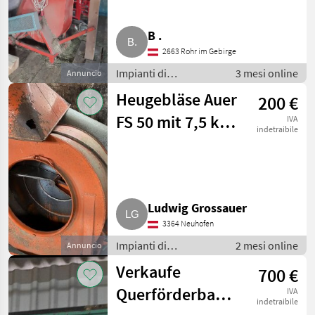
B .
2663 Rohr im Gebirge
Impianti di
3 mesi online
Annuncio
movimentazione e
Heugebläse Auer
200 €
trasporto / Soffiatori
FS 50 mit 7,5 kW
IVA
indetraibile
Motor
Ludwig Grossauer
3364 Neuhofen
Impianti di
2 mesi online
Annuncio
movimentazione e
Verkaufe
700 €
trasporto / Soffiatori
Querförderband,
IVA
indetraibile