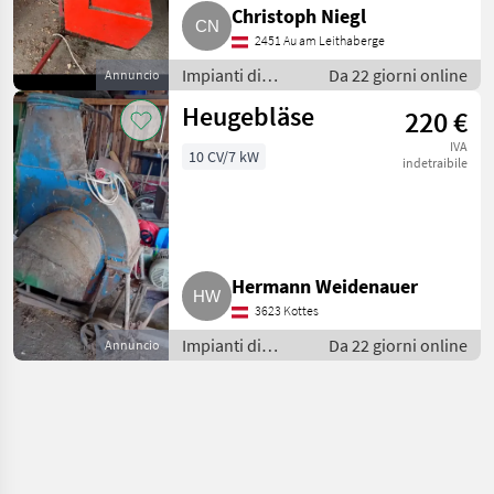
Christoph Niegl
2451 Au am Leithaberge
Impianti di
Da 22 giorni online
Annuncio
movimentazione
Heugebläse
220 €
e trasporto /
Soffiatori
IVA
10 CV/7 kW
indetraibile
Hermann Weidenauer
3623 Kottes
Impianti di
Da 22 giorni online
Annuncio
movimentazione
e trasporto /
Soffiatori