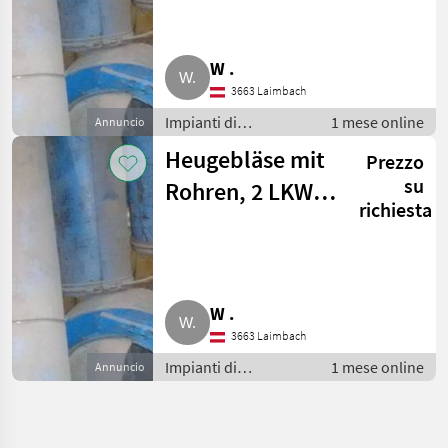
W .
3663 Laimbach
Impianti di
1 mese online
Annuncio
movimentazione e
Heugebläse mit
Prezzo
trasporto / Soffiatori
su
Rohren, 2 LKW-
richiesta
Reifen
W .
3663 Laimbach
Impianti di
1 mese online
Annuncio
movimentazione e
trasporto / Soffiatori