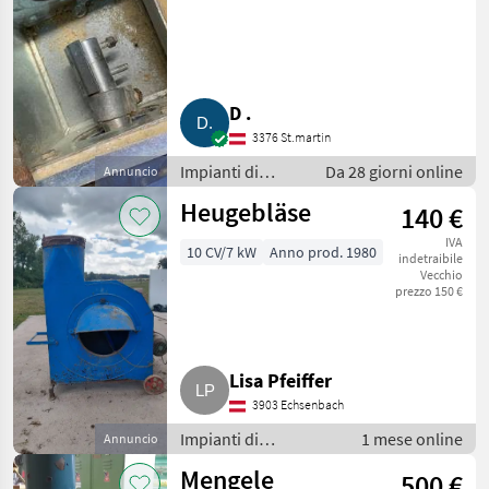
Polyestersilo
D .
3376 St.martin
Impianti di
Da 28 giorni online
Annuncio
movimentazione
Heugebläse
140 €
e trasporto /
Soffiatori
IVA
10 CV/7 kW
Anno prod. 1980
indetraibile
Vecchio
prezzo 150 €
Lisa Pfeiffer
3903 Echsenbach
Impianti di
1 mese online
Annuncio
movimentazione e
Mengele
500 €
trasporto / Soffiatori