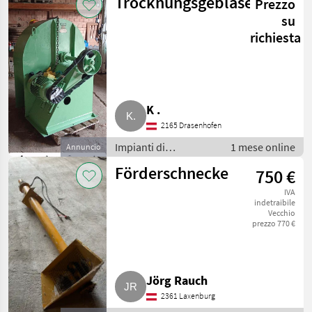
Trocknungsgebläse
Prezzo
trasporto / Soffiatori
su
richiesta
K .
2165 Drasenhofen
Impianti di
1 mese online
Annuncio
movimentazione e
Förderschnecke
750 €
trasporto / Soffiatori
IVA
indetraibile
Vecchio
prezzo 770 €
Jörg Rauch
2361 Laxenburg