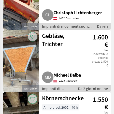
Christoph Lichtenberger
4432 Ernsthofen
Impianti di movimentazione
Da ieri
Annuncio
e trasporto / Soffiatori
Gebläse,
1.600
Trichter
€
IVA
indetraibile
Vecchio
prezzo 1.500
€
Michael Dalba
2225 Maustrenk
Impianti di
Da 2 giorni online
Annuncio
movimentazione
Körnerschnecke
1.550
e trasporto /
Soffiatori
€
Anno prod. 2002
40 h
IVA