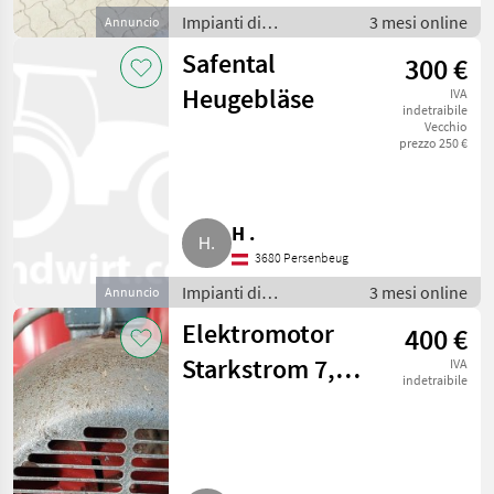
Impianti di
3 mesi online
Annuncio
movimentazione e
Safental
300 €
trasporto / Soffiatori
Heugebläse
IVA
indetraibile
Vecchio
prezzo 250 €
H .
3680 Persenbeug
Impianti di
3 mesi online
Annuncio
movimentazione e
Elektromotor
400 €
trasporto / Soffiatori
Starkstrom 7,5
IVA
indetraibile
kW