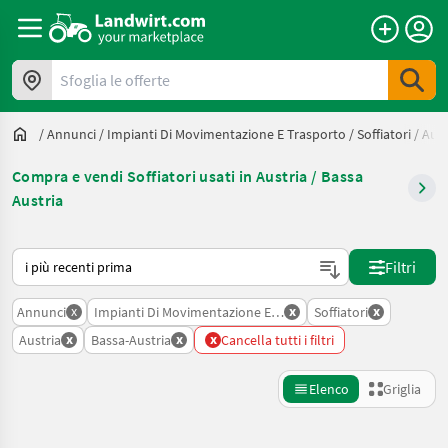
Sfoglia le offerte
/
Annunci
/
Impianti Di Movimentazione E Trasporto
/
Soffiatori
/
Aust
Compra e vendi Soffiatori usati in Austria / Bassa
Austria
Ecco come viene ordinato su Landwirt.com
Filtri
x
x
x
Annunci
Impianti Di Movimentazione E Trasporto
Soffiatori
x
x
x
Austria
Bassa-Austria
Cancella tutti i filtri
Elenco
Griglia