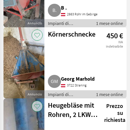
B .
2663 Rohr im Gebirge
Impianti di
1 mese online
Annuncio
movimentazione e
Körnerschnecke
450 €
trasporto / Soffiatori
IVA
indetraibile
Georg Marhold
3722 Straning
Impianti di
1 mese online
Annuncio
movimentazione e
Heugebläse mit
Prezzo
trasporto / Soffiatori
su
Rohren, 2 LKW-
richiesta
Reifen