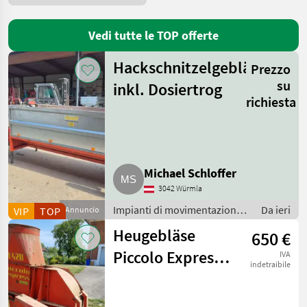
Sonstige
40
Auer
1
Vedi tutte le TOP offerte
CBlower-Buchmann
1
Hackschnitzelgebläse
Prezzo
su
inkl. Dosiertrog
Epple
1
richiesta
Mengele
1
MARKETPLACE
Michael Schloffer
Offerte dei
3042 Würmla
Marketplace
Annunci
rivenditori
Impianti di movimentazione
Da ieri
VIP
TOP
Annuncio
e trasporto / Soffiatori
Heugebläse
650 €
Piccolo Express
IVA
indetraibile
1-420