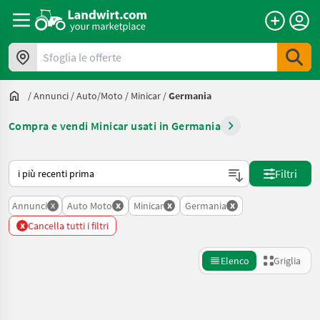
Sfoglia le offerte
/
Annunci
/
Auto/moto
/
Minicar
/
Germania
Compra e vendi Minicar usati in Germania
Ecco come viene ordinato su Landwirt.com
Filtri
x
x
x
x
Annunci
Auto Moto
Minicar
Germania
x
Cancella tutti i filtri
Elenco
Griglia