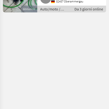
82487 Oberammergau
Auto/moto /
Da 3 giorni online
Annuncio
Ricambi
auto/accessori