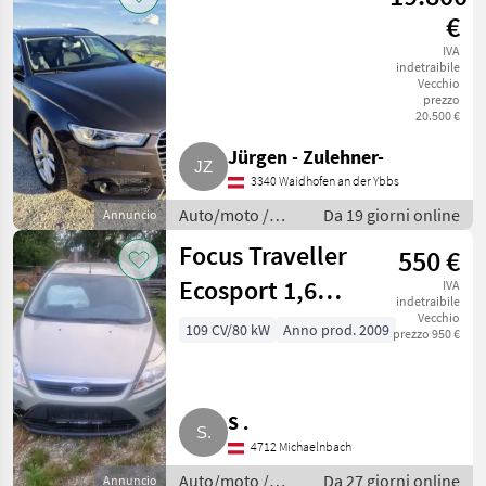
€
IVA
indetraibile
Vecchio
prezzo
20.500 €
Jürgen - Zulehner-
3340 Waidhofen an der Ybbs
Auto/moto /
Da 19 giorni online
Annuncio
Familiari
Focus Traveller
550 €
Ecosport 1,6
IVA
indetraibile
TDCi DPF
Vecchio
109 CV/80 kW
Anno prod. 2009
prezzo 950 €
S .
4712 Michaelnbach
Auto/moto /
Da 27 giorni online
Annuncio