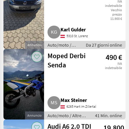
4Motion
IVA
indetraibile
Vecchio
prezzo
11.900 €
Karl Gulder
5310 St. Lorenz
Auto/moto /
Da 27 giorni online
Annuncio
Familiari
Moped Derbi
490 €
Senda
IVA
indetraibile
Max Steiner
6265 Hart im Zillertal
Auto/moto / Altre
41 Min. online
Annuncio
auto e moto
Audi A6 2.0 TDI
19.800