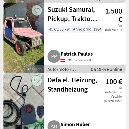
Berline
Suzuki Samurai,
1.500
Pickup, Traktor,
€
Buggy,
IVA
45 CV/33 kW
Anno prod. 1984
indetraibile
Transporter,
Mule SJ410
Patrick Paulus
8380 Jennersdorf
Auto/moto /
Da 19 ore online
Annuncio
Fuoristrada
Defa el. Heizung,
100 €
Standheizung
IVA
indetraibile
Vecchio
prezzo 105 €
Simon Huber