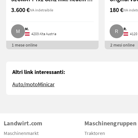
3.600 €
180 €
IVA indetraibile
IVA indet
M.
R.
4203 Alta Austria
4120 
1 mese online
2 mesi online
Altri link interessanti:
Auto/moto
Minicar
Landwirt.com
Maschinengruppen
Maschinenmarkt
Traktoren