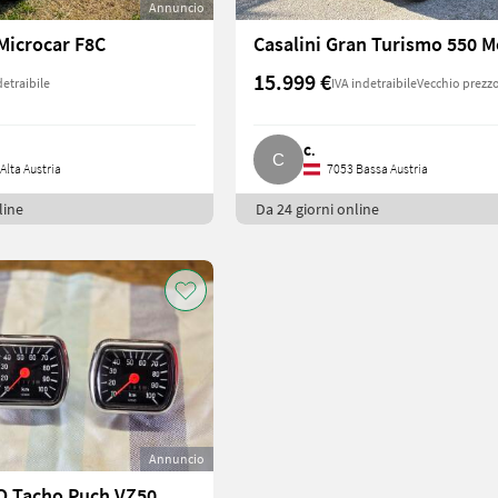
Annuncio
Microcar F8C
15.999 €
detraibile
IVA indetraibile
Vecchio prezzo
C.
Alta Austria
7053 Bassa Austria
line
Da 24 giorni online
Annuncio
O Tacho Puch VZ50