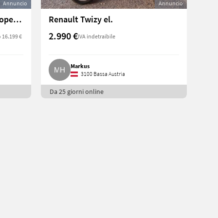
Annuncio
Annuncio
Casalini Gran Turismo 550 Mopedauto, kein Axiam Microcar
Renault Twizy el.
2.990 €
 16.199 €
IVA indetraibile
Markus
3100 Bassa Austria
Da 25 giorni online