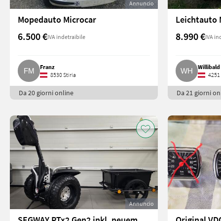
Annuncio
Mopedauto Microcar
Leichtauto 
6.500 €
8.990 €
IVA indetraibile
IVA in
Franz
Willibald
8530 Stiria
4251 
Da 20 giorni online
Da 21 giorni on
Annuncio
SEGWAY PTx2 Gen2 inkl. neuem Anhänger und Schneeketten
Original VD