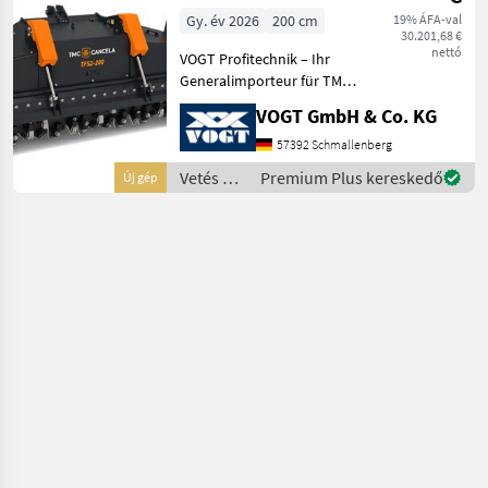
Forstmulcher
Gy. év 2026
200 cm
19% ÁFA-val
30.201,68 €
/Mulchfräse
nettó
VOGT Profitechnik – Ihr
Generalimporteur für TMC
CANCELA in Deutschland &
VOGT GmbH & Co. KG
Österreich = Große Auswahl
an TMC Forstmulchern,
57392 Schmallenberg
Forstfräsen &
Vetés és
Premium Plus kereskedő
Új gép
Steinbrechern für
növényápolás
Schlepper
/ TMC
Cancela