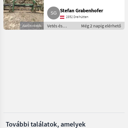
Stekro
Stefan Grabenhofer
Wölfleder
2852 Dreihütten
Vetés és
Még 2 napig elérhető
Apróhirdetés
Zagroda
növényápolás
/ Rétborona
Metal-Technik
Gorenc
Mind a 22
megjelenítése
MARKETPLACE
Kereskedői
Marketplace
Apróhirdetések
ajánlatok
További találatok, amelyek