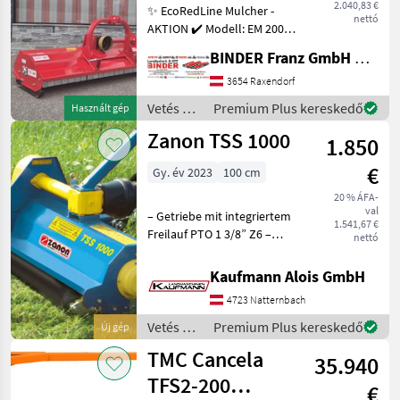
2.040,83 €
✨ EcoRedLine Mulcher -
nettó
AKTION ✔️ Modell: EM 200
für Heckanbau ✔️ in
BINDER Franz GmbH & CoKG
serienmäßiger Ausführung
✔️ Arbeitsbreite 200cm ✔️
3654 Raxendorf
Aussenbreite 215cm, ✔️
Vetés és
Premium Plus kereskedő
Használt gép
Universal-Dreipunk
növényápolás
Zanon TSS 1000
1.850
/
Sonstige
€
Gy. év 2023
100 cm
20 % ÁFA-
val
– Getriebe mit integriertem
1.541,67 €
Freilauf PTO 1 3/8” Z6 –
nettó
Rotor mit linear
Schnittsystem – Anbaubock
Kaufmann Alois GmbH
fest – Eckenverstärkung für
4723 Natternbach
Zerkleinerungsmaterial –
Stützkufen f
Vetés és
Premium Plus kereskedő
Új gép
növényápolás
TMC Cancela
35.940
/ Zanon
TFS2-200
€