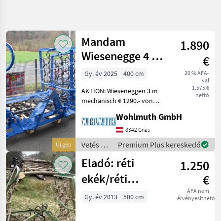
Keresés
pontosítása
Mandam
1.890
Kategória
Ország
Szűrők
4
Wiesenegge 4 m
€
Hydr.Klappbar
Gy. év 2025
400 cm
20 % ÁFA-
2 eredmény
AKTUÁLIS
Visszaállítás
val
ÚTVONAL
megjelenítése
1.575 €
AKTION: Wieseneggen 3 m
nettó
Mezőgazdasági
mechanisch € 1290.- von
gépek/eszközök
4m - 8m 4-reihig
Wohlmuth GmbH
Vetes Es
hydraulisch mit
Noevenyapolas
mechanischer Verriegelung,
8342 Gnas
Vetés és növényápolás
Retborona
Vetés és
Premium Plus kereskedő
Új gép
Rétborona
növényápolás
Mandam
Eladó: réti
1.250
/
Mandam
KATEGÓRIA
ekék/réti
€
KIVÁLASZTÁSA
szántók
ÁFA nem
Gy. év 2013
500 cm
érvényesíthető
Mandam