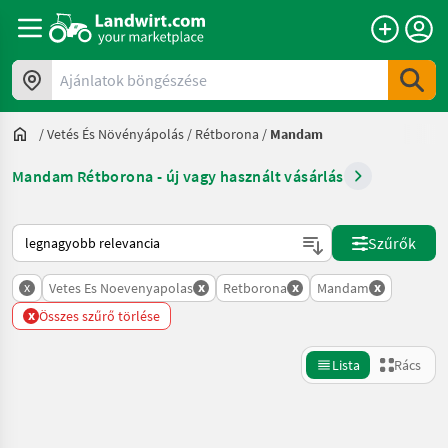
Ajánlatok böngészése
/
Vetés És Növényápolás
/
Rétborona
/
Mandam
Mandam Rétborona - új vagy használt vásárlás
Így van sorba rendezve a Landwirt.com-on
Szűrők
x
x
x
x
Vetes Es Noevenyapolas
Retborona
Mandam
x
Összes szűrő törlése
Lista
Rács