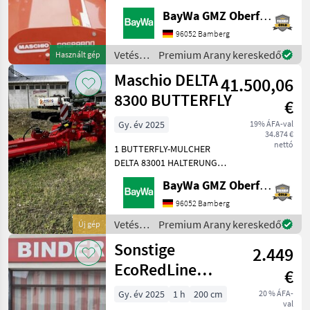
RÄDER FÜR DELTA1 SATZ
BayWa GMZ Oberfranken
RÄDER FÜR GEMELLA1
WALTERSCHEID-
96052 Bamberg
GELENKWELLE 1 3/8Diese
Vetés
Premium Arany kereskedő
Használt gép
Maschine steht am
és
Maschio DELTA
Standort Döbeln! Vetés és n
41.500,06
növényápolás
/
8300 BUTTERFLY
€
Maschio
Gy. év 2025
19% ÁFA-val
34.874 €
nettó
1 BUTTERFLY-MULCHER
DELTA 83001 HALTERUNG
RÄDER FÜR DELTA1 SATZ
BayWa GMZ Oberfranken
RÄDER FÜR GEMELLA1
WALTERSCHEID-
96052 Bamberg
GELENKWELLE (1 3/8) Vetés
Vetés
Premium Arany kereskedő
Új gép
és növényápolás Mulcsozó
és
Sonstige
2.449
növényápolás
/
EcoRedLine
€
Maschio
Mulcher EM 200
Gy. év 2025
1 h
200 cm
20 % ÁFA-
val