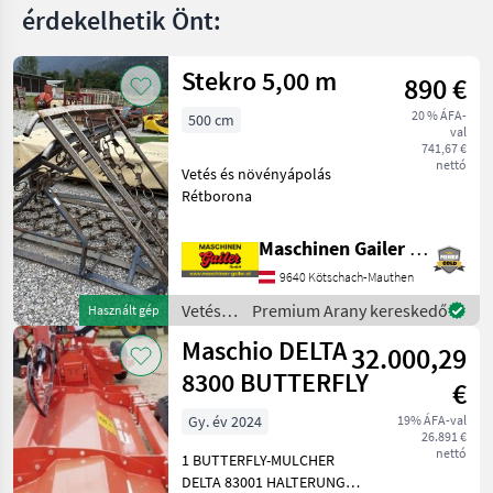
érdekelhetik Önt:
Stekro 5,00 m
890 €
20 % ÁFA-
500 cm
val
741,67 €
nettó
Vetés és növényápolás
Rétborona
Maschinen Gailer GmbH
9640 Kötschach-Mauthen
Vetés
Premium Arany kereskedő
Használt gép
és
Maschio DELTA
32.000,29
növényápolás
/
8300 BUTTERFLY
€
Stekro
Gy. év 2024
19% ÁFA-val
26.891 €
nettó
1 BUTTERFLY-MULCHER
DELTA 83001 HALTERUNG