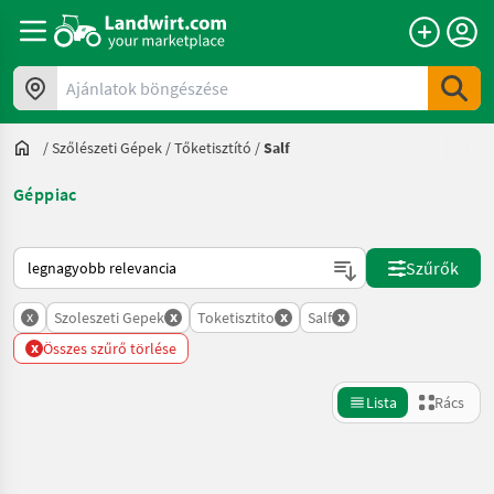
Ajánlatok böngészése
/
Szőlészeti Gépek
/
Tőketisztító
/
Salf
Géppiac
Így van sorba rendezve a Landwirt.com-on
Szűrők
x
x
x
x
Szoleszeti Gepek
Toketisztito
Salf
x
Összes szűrő törlése
Lista
Rács