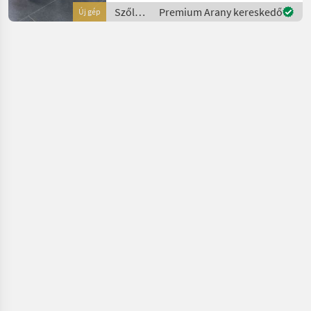
Rechts, Arbeitsbreite 2400 -
Szőlészeti
Premium Arany kereskedő
Új gép
3400 mm, inkl. Ventilblock
gépek /
Clemens