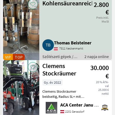
Kohlensäureanreicherungsg
2.800
€
Preis inkl.
MwSt
Thomas Beisteiner
7311 Neckenmarkt
Kereskedelmi
Szőlészeti gépek /
2 napja online
VIP
TOP
szolgáltató
Pincészeti gépek
Clemens
30.000
Stockräumer
€
Gy. év 2022
20 % ÁFA-
val
25.000 €
Clemens Stockräumer
nettó
beidseitig, Radius SL+ mit
Zinkenkreisel, SB 2
ACA Center Janu GmbH
Geräteträger, Aushub
hydraulisch Links und
2201 Gerasdorf