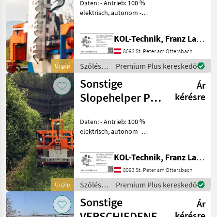
Daten: - Antrieb: 100 %
elektrisch, autonom -
System: KI-gestützt
(TeroAir-App) -
KOL-Technik, Franz Lampl-Küssner
Datenmanagement:
Cloudbasierte Auswertung
8093 St. Peter am Ottersbach
und Speicherung -
Szőlészeti
Premium Plus kereskedő
Új gép
Betriebsspannung: 4
gépek /
Sonstige
Ár
Sonstige
Slopehelper PeK
kérésre
Agrobots
Daten: - Antrieb: 100 %
elektrisch, autonom -
System: KI-gestützt
(TeroAir-App) - Navigation:
KOL-Technik, Franz Lampl-Küssner
GNSS RTK optional + lokale
Referenz - Bordspannung:
8093 St. Peter am Ottersbach
48 V (bis 55 V)
Szőlészeti
Premium Plus kereskedő
Új gép
gépek /
Sonstige
Ár
Sonstige
VERSCHIEDENE
kérésre