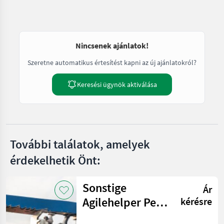
Nincsenek ajánlatok!
Szeretne automatikus értesítést kapni az új ajánlatokról?
Keresési ügynök aktiválása
További találatok, amelyek
érdekelhetik Önt:
Sonstige
Ár
Agilehelper PeK
kérésre
Agrobots