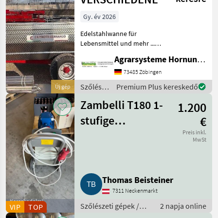
Gy. év 2026
Edelstahlwanne für
Lebensmittel und mehr ...
Einachser / Tandem /
Agrarsysteme Hornung GmbH & Co. KG
Tridem Zweiachser mit
Drehschemel Sagen Sie uns
73485 Zöbingen
was Sie möchten Größe /
Szőlészeti
Premium Plus kereskedő
Új gép
Breifung / Zubehör, dann
gépek /
be
Zambelli T180 1-
1.200
Sonstige
stufige
€
Impellerpumpe
Preis inkl.
MwSt
Thomas Beisteiner
7311 Neckenmarkt
Kereskedelmi
Szőlészeti gépek /
2 napja online
VIP
TOP
szolgáltató
Pincészeti gépek