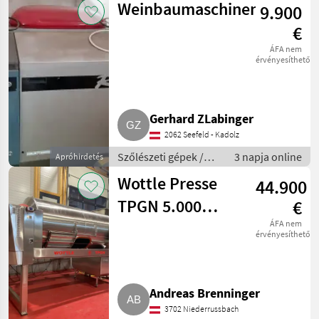
Weinbaumaschinen
9.900
€
ÁFA nem
érvényesíthető
Gerhard ZLabinger
2062 Seefeld - Kadolz
Szőlészeti gépek /
3 napja online
Apróhirdetés
Pincészeti gépek
Wottle Presse
44.900
TPGN 5.000
€
neuwertig
ÁFA nem
érvényesíthető
Andreas Brenninger
3702 Niederrussbach