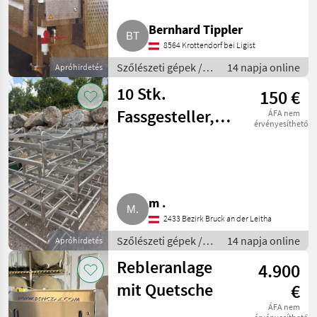
Bernhard Tippler
8564 Krottendorf bei Ligist
Szőlészeti gépek /
14 napja online
Apróhirdetés
Pincészeti gépek
10 Stk.
150 €
Fassgesteller,
ÁFA nem
érvényesíthető
225 l
m .
2433 Bezirk Bruck an der Leitha
Szőlészeti gépek /
14 napja online
Apróhirdetés
Pincészeti gépek
Rebleranlage
4.900
mit Quetsche
€
ÁFA nem