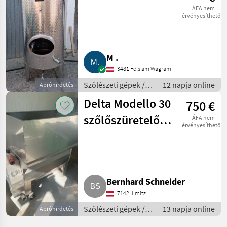
ÁFA nem
érvényesíthető
M .
3481 Fels am Wagram
Szőlészeti gépek /
12 napja online
Apróhirdetés
Pincészeti gépek
Delta Modello 30
750 €
szőlőszüretelő
ÁFA nem
érvényesíthető
gép
Bernhard Schneider
7142 Illmitz
Szőlészeti gépek /
13 napja online
Apróhirdetés
Pincészeti gépek