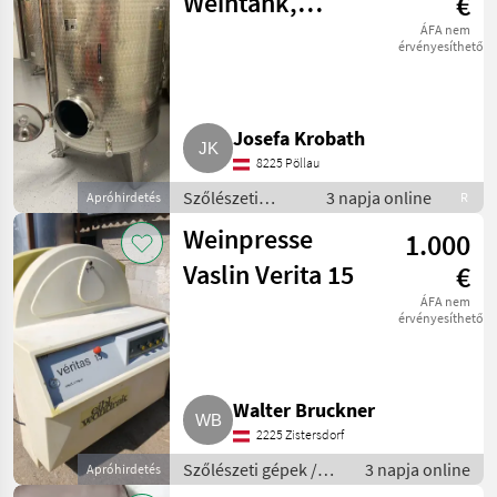
Weintank,
€
Lagertank,
ÁFA nem
érvényesíthető
Gärtank Inox
Josefa Krobath
8225 Pöllau
Szőlészeti
3 napja online
Apróhirdetés
R
gépek /
Weinpresse
1.000
Pincészeti
gépek
Vaslin Verita 15
€
ÁFA nem
érvényesíthető
Walter Bruckner
2225 Zistersdorf
Szőlészeti gépek /
3 napja online
Apróhirdetés
Pincészeti gépek