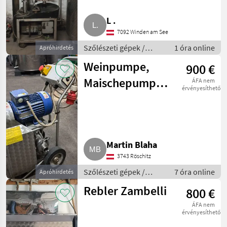
L .
7092 Winden am See
Szőlészeti gépek /
1 óra online
Apróhirdetés
Pincészeti gépek
Weinpumpe,
900 €
Maischepumpe
ÁFA nem
érvényesíthető
Zambelli
Martin Blaha
3743 Röschitz
Szőlészeti gépek /
7 óra online
Apróhirdetés
Pincészeti gépek
Rebler Zambelli
800 €
ÁFA nem
érvényesíthető