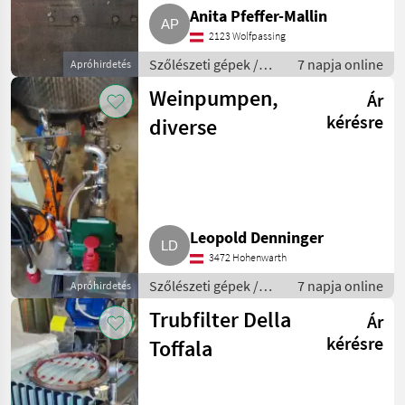
Anita Pfeffer-Mallin
2123 Wolfpassing
Szőlészeti gépek /
7 napja online
Apróhirdetés
Pincészeti gépek
Weinpumpen,
Ár
kérésre
diverse
Leopold Denninger
3472 Hohenwarth
Szőlészeti gépek /
7 napja online
Apróhirdetés
Pincészeti gépek
Trubfilter Della
Ár
kérésre
Toffala