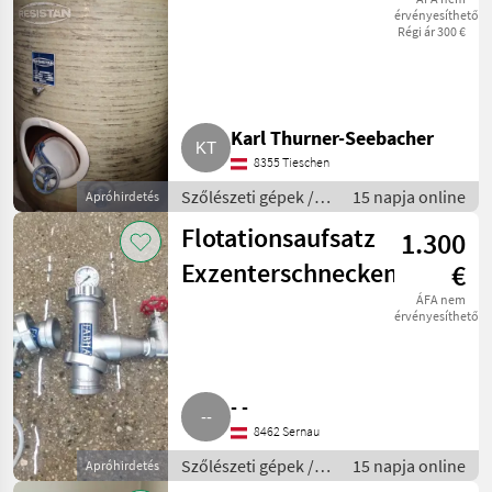
érvényesíthető
Régi ár 300 €
Karl Thurner-Seebacher
8355 Tieschen
Szőlészeti gépek /
15 napja online
Apróhirdetés
Pincészeti gépek
Flotationsaufsatz
1.300
Exzenterschneckenpumpe
€
ÁFA nem
érvényesíthető
- -
8462 Sernau
Szőlészeti gépek /
15 napja online
Apróhirdetés
Pincészeti gépek