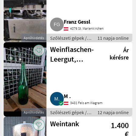
Franz Gessl
4076 St. Marienkirchen
Szőlészeti gépek /
11 napja online
Apróhirdetés
Pincészeti gépek
Weinflaschen-
Ár
kérésre
Leergut,
Rheinwein
M .
3481 Fels am Wagram
Szőlészeti gépek /
12 napja online
Apróhirdetés
Pincészeti gépek
Weintank
1.400
€