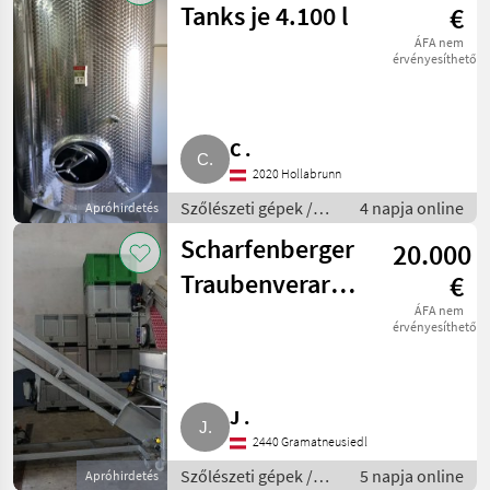
Tanks je 4.100 l
€
ÁFA nem
érvényesíthető
C .
2020 Hollabrunn
Szőlészeti gépek /
4 napja online
Apróhirdetés
Pincészeti gépek
Scharfenberger
20.000
Traubenverarbeitung
€
komplett
ÁFA nem
érvényesíthető
J .
2440 Gramatneusiedl
Szőlészeti gépek /
5 napja online
Apróhirdetés