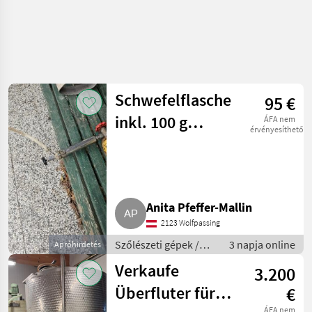
Schwefelflasche
95 €
inkl. 100 g
ÁFA nem
érvényesíthető
Dosiereinheit
Anita Pfeffer-Mallin
2123 Wolfpassing
Szőlészeti gépek /
3 napja online
Apróhirdetés
Pincészeti gépek
Verkaufe
3.200
Überfluter für
€
ÁFA nem