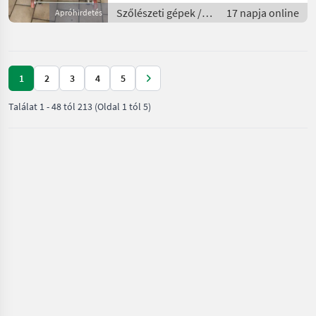
Szőlészeti gépek /
17 napja online
Apróhirdetés
Pincészeti gépek
1
2
3
4
5
Találat
1
-
48
tól
213
(Oldal 1 tól 5)