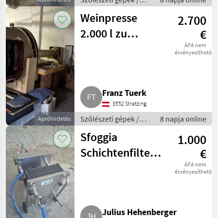
Pincészeti gépek
Weinpresse
2.700
2.000 l zu
€
verkaufen, sehr
ÁFA nem
érvényesíthető
guter Zustand
Franz Tuerk
3552 Stratzing
Szőlészeti gépek /
8 napja online
Apróhirdetés
Pincészeti gépek
Sfoggia
1.000
Schichtenfilter
€
40 x 40
ÁFA nem
érvényesíthető
Julius Hehenberger