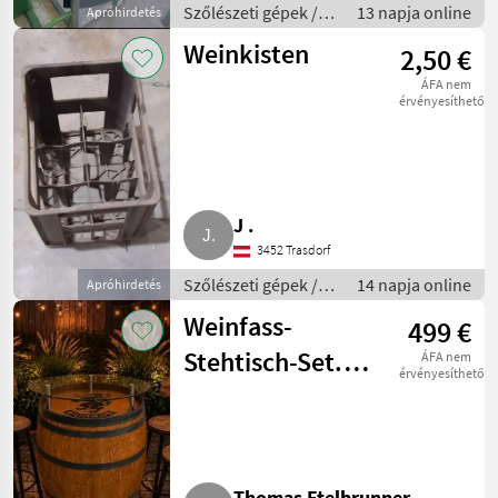
Szőlészeti gépek /
13 napja online
Apróhirdetés
Pincészeti gépek
Weinkisten
2,50 €
ÁFA nem
érvényesíthető
J .
3452 Trasdorf
Szőlészeti gépek /
14 napja online
Apróhirdetés
Pincészeti gépek
Weinfass-
499 €
Stehtisch-Set.
ÁFA nem
érvényesíthető
Top Unikat mit
Steiermark-
Wappen.
Thomas Etelbrunner