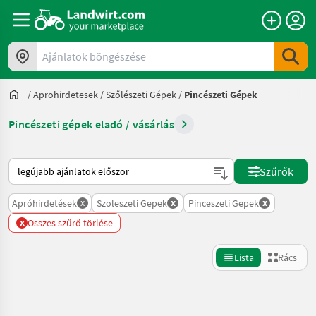
Ajánlatok böngészése
/
Aprohirdetesek
/
Szőlészeti Gépek
/
Pincészeti Gépek
Pincészeti gépek eladó / vásárlás
Így van sorba rendezve a Landwirt.com-on
Szűrők
x
x
x
Apróhirdetések
Szoleszeti Gepek
Pinceszeti Gepek
x
Összes szűrő törlése
Lista
Rács