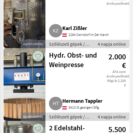
Rotwein
érvényesíthető
Karl Zißler
2264 Sierndorf An Der March
Szőlészeti gépek /
4 napja online
Apróhirdetés
Pincészeti gépek
Hydr. Obst- und
2.000
Weinpresse
€
ÁFA nem
érvényesíthető
Régi ár 2.200
€
Hermann Tappler
8413 St.georgen/Stfg.
Szőlészeti gépek /
4 napja online
Apróhirdetés
Pincészeti gépek
2 Edelstahl-
5.500