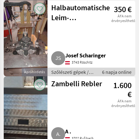
Pincészeti gépek
Halbautomatische
350 €
Leim-
ÁFA nem
érvényesíthető
Etikettiermaschine
Enos
Josef Scharinger
3743 Röschitz
Szőlészeti gépek /
6 napja online
Apróhirdetés
Pincészeti gépek
Zambelli Rebler
1.600
€
ÁFA nem
érvényesíthető
A .
3702 Rußbach