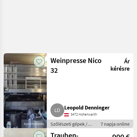
Weinpresse Nico
Ár
kérésre
32
Leopold Denninger
3472 Hohenwarth
Szőlészeti gépek /
7 napja online
Apróhirdetés
Pincészeti gépek
Trauben-
900 €