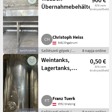
Übernahmebehälter
ÁFA nem
érvényesíthető
Christoph Heiss
3492 Engabrunn
Szőlészeti gépek /
8 napja online
Apróhirdetés
Pincészeti gépek
Weintanks,
0,50 €
Lagertanks,
ÁFA nem
érvényesíthető
Edelstahltanks
Franz Tuerk
3552 Stratzing
Szőlészeti gépek /
8 napja online
Apróhirdetés