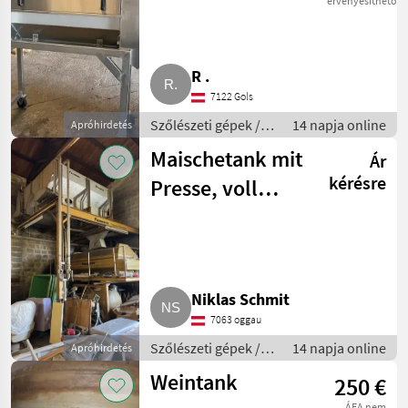
érvényesíthető
R .
7122 Gols
Szőlészeti gépek /
14 napja online
Apróhirdetés
Pincészeti gépek
Maischetank mit
Ár
kérésre
Presse, voll
funktionstüchtig
Niklas Schmit
7063 oggau
Szőlészeti gépek /
14 napja online
Apróhirdetés
Pincészeti gépek
Weintank
250 €
ÁFA nem