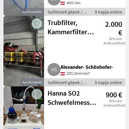
4600 Wels
Szőlészeti gépek /
9 napja online
Apróhirdetés
Pincészeti gépek
Trubfilter,
2.000
Kammerfilter
€
Seitz
ÁFA nem
érvényesíthető
Alexander- Schönhofer-
2051 Zellerndorf
Szőlészeti gépek /
9 napja online
Apróhirdetés
Pincészeti gépek
Hanna SO2
900 €
Schwefelmessgerät
ÁFA nem
érvényesíthető
HI84500