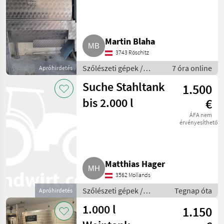
Martin Blaha
3743 Röschitz
Szőlészeti gépek /
7 óra online
Apróhirdetés
Pincészeti gépek
Suche Stahltank
1.500
bis 2.000 l
€
ÁFA nem
érvényesíthető
Matthias Hager
3562 Mollands
Szőlészeti gépek /
Tegnap óta
Apróhirdetés
Pincészeti gépek
1.000 l
1.150