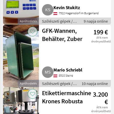
Kevin Stukitz
7522 Hagensdorf Im Burgenland
Szőlészeti gépek /
9 napja online
Apróhirdetés
Pincészeti gépek
GFK-Wannen,
199 €
Behälter, Zuber
ÁFA nem
érvényesíthető
Mario Schriebl
8510 Stainz
Szőlészeti gépek /
10 napja online
Apróhirdetés
Pincészeti gépek
Etikettiermaschine
3.200
Krones Robusta
€
ÁFA nem
érvényesíthető