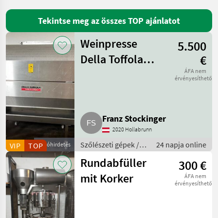
Della Toffola
4
Tekintse meg az összes TOP ajánlatot
A&T Schneier
2
Weinpresse
5.500
Della Toffola
€
Spadoni
2
1.600 l
ÁFA nem
érvényesíthető
Enos
1
Mind a 12
megjelenítése
Franz Stockinger
MARKETPLACE
2020 Hollabrunn
Szőlészeti gépek /
24 napja online
VIP
TOP
Apróhirdetés
Kereskedői
Marketplace
Apróhirdetések
Pincészeti gépek
ajánlatok
Rundabfüller
300 €
mit Korker
ÁFA nem
érvényesíthető