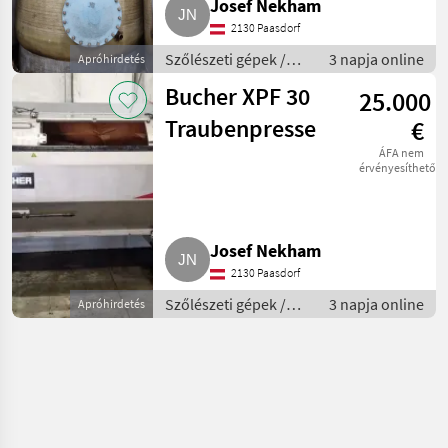
Josef Nekham
2130 Paasdorf
Szőlészeti gépek /
3 napja online
Apróhirdetés
Pincészeti gépek
Bucher XPF 30
25.000
Traubenpresse
€
ÁFA nem
érvényesíthető
Josef Nekham
2130 Paasdorf
Szőlészeti gépek /
3 napja online
Apróhirdetés
Pincészeti gépek