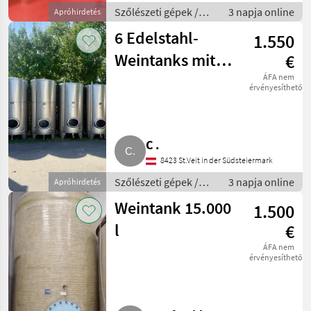
Szőlészeti gépek /
3 napja online
Apróhirdetés
Pincészeti gépek
6 Edelstahl-
1.550
Weintanks mit
€
Kühlung, einzeln
ÁFA nem
érvényesíthető
ab € 1.550,-
C .
8423 St.Veit in der Südsteiermark
Szőlészeti gépek /
3 napja online
Apróhirdetés
Pincészeti gépek
Weintank 15.000
1.500
l
€
ÁFA nem
érvényesíthető