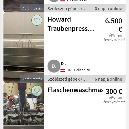
Szőlészeti gépek /
6 napja online
Apróhirdetés
Pincészeti gépek
Howard
6.500
Traubenpresse
€
RPL18
ÁFA nem
érvényesíthető
D .
2020 Hollabrunn
Szőlészeti gépek /
6 napja online
Apróhirdetés
Pincészeti gépek
Flaschenwaschmaschine
300 €
ÁFA nem
érvényesíthető