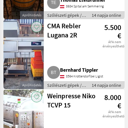
8684 Spital am Semmering
Szőlészeti gépek /
14 napja online
Apróhirdetés
Pincészeti gépek
CMA Rebler
5.500
Lugana 2R
€
ÁFA nem
érvényesíthető
Bernhard Tippler
8564 Krottendorf bei Ligist
Szőlészeti gépek /
14 napja online
Apróhirdetés
Pincészeti gépek
Weinpresse Niko
8.000
TCVP 15
€
ÁFA nem
érvényesíthető