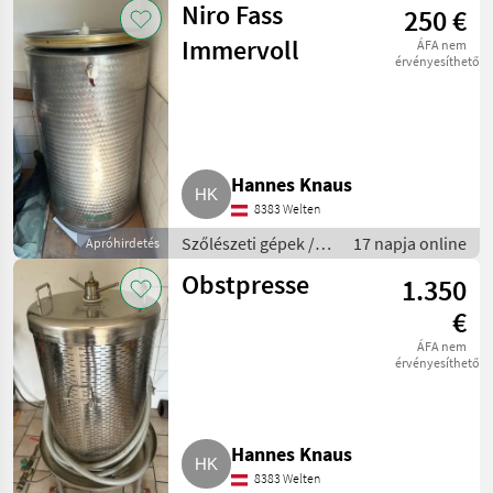
Niro Fass
250 €
Immervoll
ÁFA nem
érvényesíthető
Hannes Knaus
8383 Welten
Szőlészeti gépek /
17 napja online
Apróhirdetés
Pincészeti gépek
Obstpresse
1.350
€
ÁFA nem
érvényesíthető
Hannes Knaus
8383 Welten