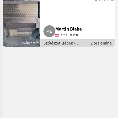
Martin Blaha
3743 Röschitz
Szőlészeti gépek /
2 óra online
Apróhirdetés
Pincészeti gépek