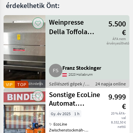
érdekelhetik Önt:
Weinpresse
5.500
Della Toffola
€
1.600 l
ÁFA nem
érvényesíthető
Franz Stockinger
2020 Hollabrunn
Szőlészeti gépek /
24 napja online
VIP
TOP
Apróhirdetés
Pincészeti gépek
Sonstige EcoLine
9.999
Automat.
€
Zwischenstockmäher
Gy. év 2025
1 h
20 % ÁFA-
val
Ostraticky
8.332,50 €
✨ EcoLine
nettó
Zwischenstockmäh-