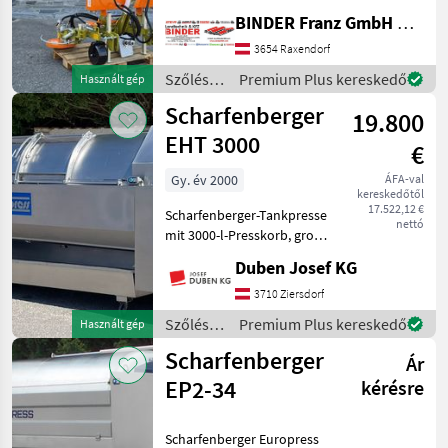
Kombination ✔️ Modell:
BINDER Franz GmbH & CoKG
Ostraticky MSO-400HP ✔️
durch Eigenölversorgung
3654 Raxendorf
ist Mähen auch ✔️ mit
Szőlészeti
Premium Plus kereskedő
Használt gép
kleineren Traktoren
gépek /
Scharfenberger
problemlos möglich!
19.800
Sonstige
EHT 3000
€
Gy. év 2000
ÁFA-val
kereskedőtől
17.522,12 €
Scharfenberger-Tankpresse
nettó
mit 3000-l-Presskorb, große
Einfüllöffnungen mit
Duben Josef KG
verschiebbaren Türen,
vollautomatische
3710 Ziersdorf
Steuerung, Display seitlich,
Szőlészeti
Premium Plus kereskedő
Használt gép
Zentralbefüllungsansch
gépek /
Scharfenberger
Ár
Scharfenberger
EP2-34
kérésre
Scharfenberger Europress