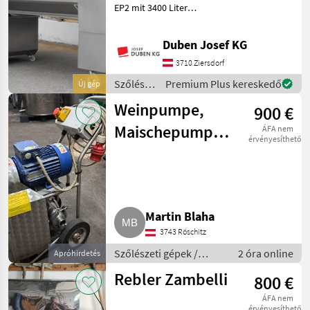
EP2 mit 3400 Liter
Presskorbinhalt, Tank-
Presssystem,
Duben Josef KG
Displaysteuerung mit
Touchscreen und 10-Zoll-
3710 Ziersdorf
Monitor seitlich,
Szőlészeti
Premium Plus kereskedő
Új gép
Funkfernbedienung, pneu
gépek /
Weinpumpe,
900 €
Scharfenberger
Maischepumpe
ÁFA nem
érvényesíthető
Zambelli
Martin Blaha
3743 Röschitz
Szőlészeti gépek /
2 óra online
Apróhirdetés
Pincészeti gépek
Rebler Zambelli
800 €
ÁFA nem
érvényesíthető