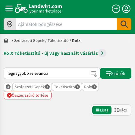
Ajánlatok böngészése
/
Szőlészeti Gépek
/
Tőketisztító
/
Rolx
RolX Tőketisztító - új vagy használt vásárlás
Így van sorba rendezve a Landwirt.com-on
Szűrők
x
x
x
x
Szoleszeti Gepek
Toketisztito
Rolx
x
Összes szűrő törlése
Lista
Rács