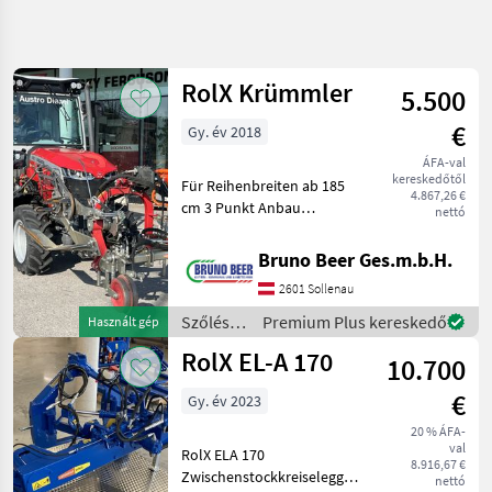
Keresés
pontosítása
RolX Krümmler
5.500
Kategória
Ország
Szűrők
4
€
Gy. év 2018
ÁFA-val
2 eredmény
AKTUÁLIS
Visszaállítás
kereskedőtől
Für Reihenbreiten ab 185
ÚTVONAL
megjelenítése
4.867,26 €
cm 3 Punkt Anbau
nettó
Mezőgazdasági
Hydraulische
gépek/eszközök
Breitenverstellung
Bruno Beer Ges.m.b.H.
Szoleszeti
Elektrische Betätigung des
Gepek
2601 Sollenau
Feintasters vom Traktor
Toketisztito
aus Höhenverstellbare
Szőlészeti
Premium Plus kereskedő
Használt gép
Stützräder Hy
gépek /
Rolx
RolX EL-A 170
10.700
RolX
KATEGÓRIA
€
Gy. év 2023
KIVÁLASZTÁSA
20 % ÁFA-
val
RolX
RolX ELA 170
8.916,67 €
Zwischenstockkreiselegge,
nettó