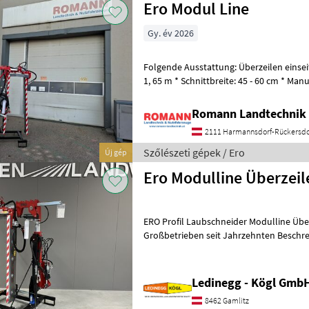
Ero Modul Line
Gy. év 2026
Folgende Ausstattung: Überzeilen einseit
1, 65 m * Schnittbreite: 45 - 60 cm * Man
* Manuelle Seitenverschi
Romann Landtechnik 
2111 Harmannsdorf-Rückersdo
Szőlészeti gépek / Ero
Új gép
Ero Modulline Überzeile
ERO Profil Laubschneider Modulline Überz
Großbetrieben seit Jahrzehnten Beschreibung: Der ERO Profil
Laubschneider Modulline Überzeile
Ledinegg - Kögl GmbH
8462 Gamlitz