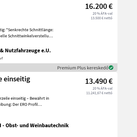
16.200 €
20 % ÁFA-val
13.500 € nettó
ig: *Senkrechte Schnittlänge:
uelle Schnittwinkelverstellung
& Nutzfahrzeuge e.U.
rf
Premium Plus kereskedő
 einseitig
13.490 €
20 % ÁFA-val
11.241,67 € nettó
eile einseitig – Bewährt in
 - Obst- und Weinbautechnik