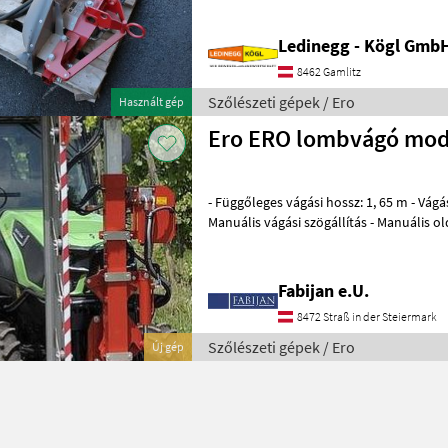
Ledinegg - Kögl GmbH
8462 Gamlitz
Szőlészeti gépek / Ero
Használt gép
Ero ERO lombvágó mod
- Függőleges vágási hossz: 1, 65 m - Vágá
Manuális vágási szögállítás - Manuális ol
oldalirányú döntés a vágógeren
Fabijan e.U.
8472 Straß in der Steiermark
Szőlészeti gépek / Ero
Új gép