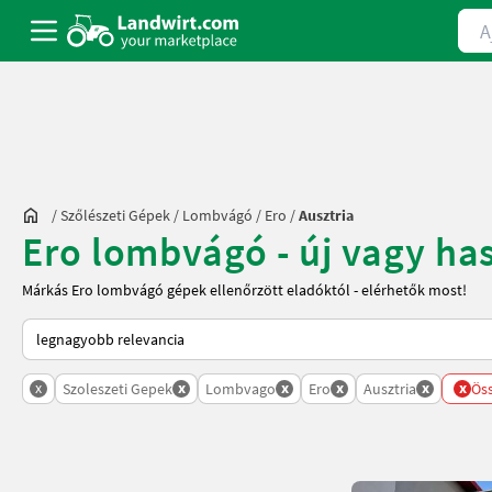
Ajá
/
Szőlészeti Gépek
/
Lombvágó
/
Ero
/
Ausztria
Ero lombvágó - új vagy has
Márkás Ero lombvágó gépek ellenőrzött eladóktól - elérhetők most!
Így van sorba rendezve a Landwirt.com-on
x
x
x
x
x
x
Szoleszeti Gepek
Lombvago
Ero
Ausztria
Öss