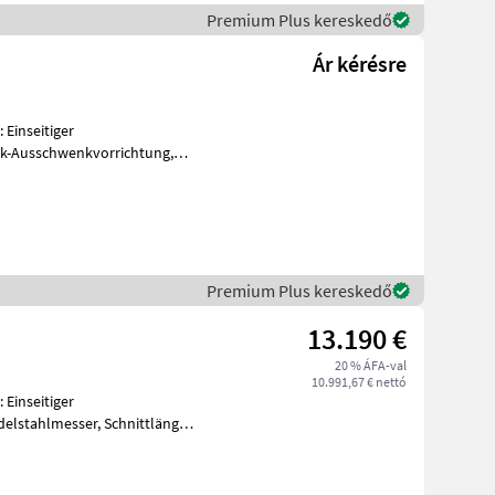
Premium Plus kereskedő
Ár kérésre
Einseitiger
ik-Ausschwenkvorrichtung,
sser, Schnittlänge 165 c
Premium Plus kereskedő
13.190 €
20 % ÁFA-val
10.991,67 € nettó
Einseitiger
messer, Schnittlänge
und hydraul