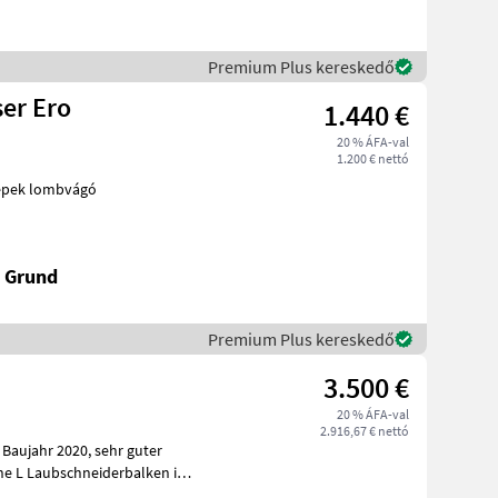
Premium Plus kereskedő
er Ero
1.440 €
20 % ÁFA-val
1.200 € nettó
ne Szőlészeti gépek lombvágó
k Grund
Premium Plus kereskedő
3.500 €
20 % ÁFA-val
2.916,67 € nettó
 2020, sehr guter