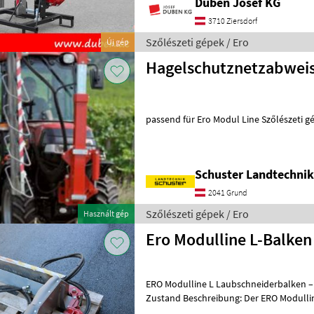
Duben Josef KG
3710 Ziersdorf
Szőlészeti gépek / Ero
Új gép
Hagelschutznetzabweis
passend für Ero Modul Li
Schuster Landtechni
2041 Grund
Szőlészeti gépek / Ero
Használt gép
Ero Modulline L-Balken
ERO Modulline L Laubschneiderbalken – Baujahr
Zustand Beschreibung: Der ERO Modulline L Laubschneiderbalken ist
ein bewährtes Gerät für die effi