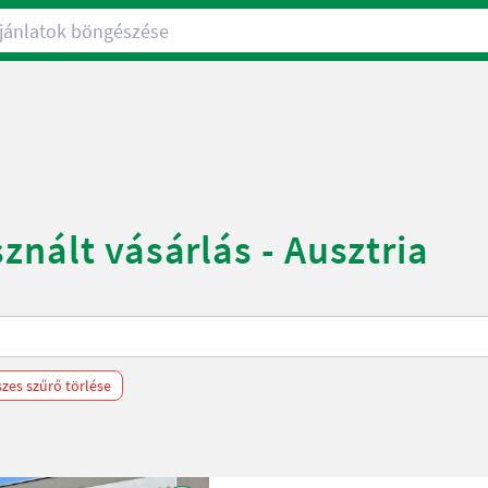
nlatok böngészése
znált vásárlás - Ausztria
zes szűrő törlése