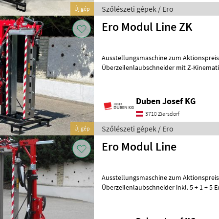
Szőlészeti gépek / Ero
Új gép
Ero Modul Line ZK
Ausstellungsmaschine zum Aktionspreis: 
Überzeilenlaubschneider mit Z-Kinemat
inkl. 5 + 1 + 5 Edelstahlme
Duben Josef KG
3710 Ziersdorf
Szőlészeti gépek / Ero
Új gép
Ero Modul Line
Ausstellungsmaschine zum Aktionspreis: 
Überzeilenlaubschneider inkl. 5 + 1 + 5 Edelstahl
165 cm, Hubrahmen mit 800 mm Hub 