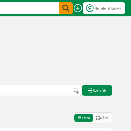
Bejelentkezés
Szűrők
Lista
Rács