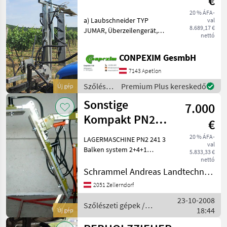
€
Typ JUM
20 % ÁFA-
a) Laubschneider TYP
val
8.689,17 €
JUMAR, Überzeilengerät,
nettó
Typ CDU 553, Rotormesser,
vertikal 2x1800 mm,
CONPEXIM GesmbH
horizontal 2x850 mm,
Bedienung elektrisch Preis:
7143 Apetlon
€ 10.427 Option: Ö
Szőlészeti
Premium Plus kereskedő
Új gép
gépek /
Sonstige
7.000
Conpexim
Kompakt PN2
€
241
20 % ÁFA-
LAGERMASCHINE PN2 241 3
val
Balken system 2+4+1
5.833,33 €
Unabhängige Antrieb u.
nettó
Winkelverstellung, mit
Schrammel Andreas Landtechnik und Handel, Metalltechnik e.U.
Anfahrsicherung des
2051 Zellerndorf
oberen Balken
23-10-2008
Anfahrsicherung des
Szőlészeti gépek /
18:44
senkrechten u.
Új gép
Sonstige