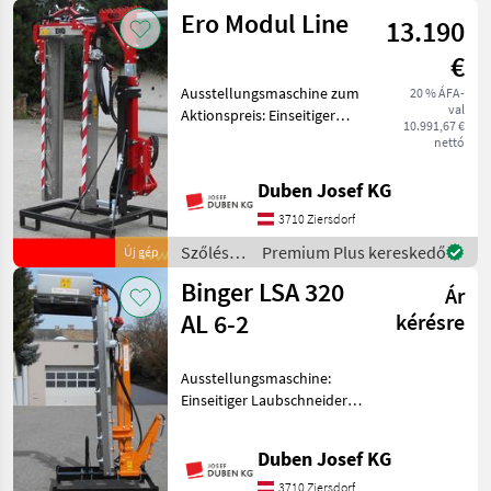
gépek /
Ero Modul Line
13.190
Orizzonti
€
Ausstellungsmaschine zum
20 % ÁFA-
val
Aktionspreis: Einseitiger
10.991,67 €
Überzeilenlaubschneider
nettó
inkl. 5 + 1 + 5
Edelstahlmesser,
Duben Josef KG
Schnittlänge 165 cm,
3710 Ziersdorf
Hubrahmen mit 800 mm
Hub und hydraul
Szőlészeti
Premium Plus kereskedő
Új gép
gépek /
Binger LSA 320
Ár
Ero
AL 6-2
kérésre
Ausstellungsmaschine:
Einseitiger Laubschneider L-
Form inkl. 6 + 2
Edelstahlmesser,
Duben Josef KG
Schnittlänge 152 cm,
waagrechter Balken 90°
3710 Ziersdorf