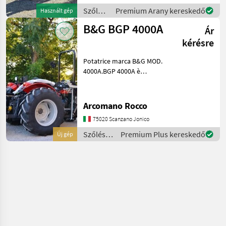
Szőlészeti
Premium Arany kereskedő
Használt gép
gépek /
B&G BGP 4000A
Ár
Binger
kérésre
Potatrice marca B&G MOD.
4000A.BGP 4000A è
utilizzata in agricoltura per
la potatura o cimatura di
frutteti, agrumeti, uliveti,
Arcomano Rocco
noccioleti e similari. Questa
75020 Scanzano Jonico
version
Szőlészeti
Premium Plus kereskedő
Új gép
gépek /
Binger