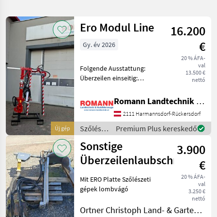
pontosítása
Ero Modul Line
16.200
Kategória
Ország
Szűrők
3
€
Gy. év 2026
20 % ÁFA-
40 eredmény
AKTUÁLIS
Visszaállítás
val
Folgende Ausstattung:
ÚTVONAL
megjelenítése
13.500 €
Überzeilen einseitig:
nettó
Mezőgazdasági
*Senkrechte Schnittlänge:
gépek/eszközök
1, 65 m * Schnittbreite: 45 -
Romann Landtechnik & Nutzfahrzeuge e.U.
Szoleszeti
60 cm * Manuelle
Gepek
2111 Harmannsdorf-Rückersdorf
Schnittwinkelverstellung *
Lombvago
Manuelle Seitenverschi
Szőlészeti
Premium Plus kereskedő
Új gép
gépek /
Sonstige
KATEGÓRIA
3.900
Ero
KIVÁLASZTÁSA
Überzeilenlaubschneider
€
Ero
12
20 % ÁFA-
Mit ERO Platte Szőlészeti
val
gépek lombvágó
3.250 €
Sonstige
10
nettó
Ortner Christoph Land- & Gartentechnik
Binger
5