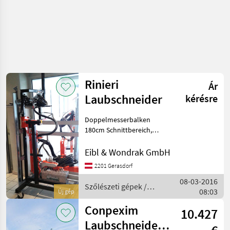
Rinieri
Ár
Laubschneider
kérésre
Doppelmesserbalken
180cm Schnittbereich,
Anfahrsicherung, stabiler
Tragerahmen mit
Eibl & Wondrak GmbH
hydraulischer Höhen-,
2201 Gerasdorf
Seiten-,
08-03-2016
Neigungsverstellung, mit
Szőlészeti gépek /
08:03
Anbaurahmen für
Új gép
Rinieri
Fronthydra
Conpexim
10.427
Laubschneider