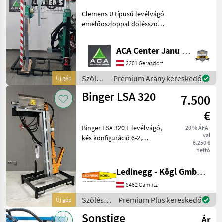
típusú
Clemens U típusú levélvágó
emelőoszloppal dőlésszög-
állítással és Z-
kinematikával, 5 lapáttal az
ACA Center Janu GmbH
oldalon, 2 pengével a
tetején,
2201 Gerasdorf
ütközésvédelemmel,
Szőlészeti
Premium Arany kereskedő
Új gép
leállító szerkezet
gépek /
Binger LSA 320
7.500
Clemens
€
Binger LSA 320 L levélvágó,
20 % ÁFA-
val
kés konfiguráció 6-2,
6.250 €
függőleges vágási hossz 152
nettó
cm, vágórúd rozsdamentes
acél késsel, vízszintes
Ledinegg - Kögl GmbH - Obst- und Weinbautechnik
vágórúd
8462 Gamlitz
ütközésvédelemmel 90°-
ban hátr
Szőlészeti
Premium Plus kereskedő
Új gép
gépek /
Sonstige
Ár
Binger