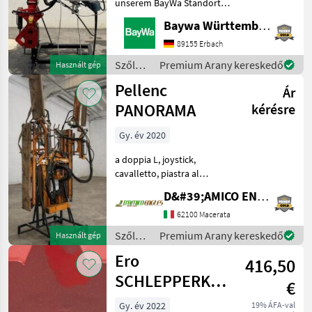
unserem BayWa Standort in
DE 74076 Heilbronn.Gerne
Baywa Württemberg
steht Ihnen Herr Burk unter
Tel.: 0151 1610 4568 für Ihre
89155 Erbach
Anfrage zur Verfügung!ERO
Szőlészeti
Premium Arany kereskedő
Használt gép
Laubheft
gépek /
Pellenc
Ár
Ero
PANORAMA
kérésre
Gy. év 2020
a doppia L, joystick,
cavalletto, piastra al
trattore Szőlészeti gépek
D&#39;AMICO ENGLES SRL
lombvágó
62100 Macerata
Szőlészeti
Premium Arany kereskedő
Használt gép
gépek /
Ero
416,50
Pellenc
SCHLEPPERKONSOLE
€
PB3704RW
Gy. év 2022
19% ÁFA-val