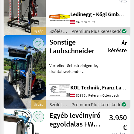
nettó
einseitig – Bewährt in
Großbetrieben seit
Ledinegg - Kögl GmbH - Obst- und Weinbautechnik
Jahrzehnten Beschreibung:
Der ERO Profil
8462 Gamlitz
Laubschneider Modulline
Szőlészeti
Premium Plus kereskedő
Új gép
Überzeile
gépek /
Sonstige
Ár
Ero
Laubschneider
kérésre
Vorteile: - Selbstreinigende,
drahtabweisende
Edelstahlmesser -
Modellbauweise -
KOL-Technik, Franz Lampl-Küssner
Zentralrahmen -
Ausklinkvorrichtung des
8093 St. Peter am Ottersbach
oberen Schnittbalkens -
Szőlészeti
Premium Plus kereskedő
Új gép
Spielfrei einst
gépek /
Egyéb levélnyíró
3.950
Sonstige
egyoldalas FW
€
early bird