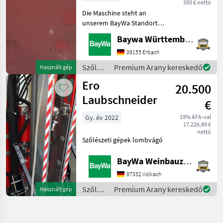
350 € nettó
Die Maschine steht an
unserem BayWa Standort in
DE 74336
Baywa Württemberg
BrackenheimGerne steht
Ihnen Herr Stein unter Tel.:
89155 Erbach
015116104371 für Ihre
Szőlészeti
Premium Arany kereskedő
Használt gép
Anfrage zur
gépek /
Ero
Verfügung!Schlepperkon
20.500
Ero
Laubschneider
€
Gy. év 2022
19% ÁFA-val
17.226,89 €
nettó
Szőlészeti gépek lombvágó
BayWa Weinbauzentrum Volkach
97332 Volkach
Szőlészeti
Premium Arany kereskedő
Használt gép
gépek /
Ero