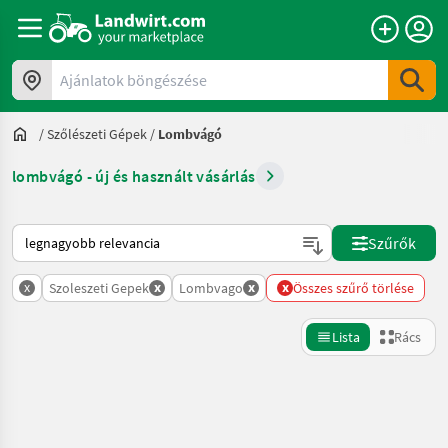
Ajánlatok böngészése
/
Szőlészeti Gépek
/
Lombvágó
lombvágó - új és használt vásárlás
Így van sorba rendezve a Landwirt.com-on
Szűrők
x
x
x
x
Szoleszeti Gepek
Lombvago
Összes szűrő törlése
Lista
Rács
Keresés