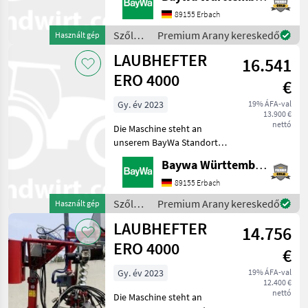
BrackenheimGerne steht
Ihnen Herr Stein unter Tel.:
89155 Erbach
0151 1610 4371 für Ihre
Szőlészeti
Premium Arany kereskedő
Használt gép
Anfrage zur Verfügung!ERO-
gépek /
LAUBHEFTER
Laubhe
16.541
Ero
ERO 4000
€
Gy. év 2023
19% ÁFA-val
13.900 €
nettó
Die Maschine steht an
unserem BayWa Standort in
DE 74336
Baywa Württemberg
BrackenheimGerne steht
Ihnen Herr Stein unter Tel.:
89155 Erbach
0151 1610 4371 für Ihre
Szőlészeti
Premium Arany kereskedő
Használt gép
Anfrage zur Verfügung!ERO-
gépek /
LAUBHEFTER
Laubhe
14.756
Ero
ERO 4000
€
Gy. év 2023
19% ÁFA-val
12.400 €
nettó
Die Maschine steht an