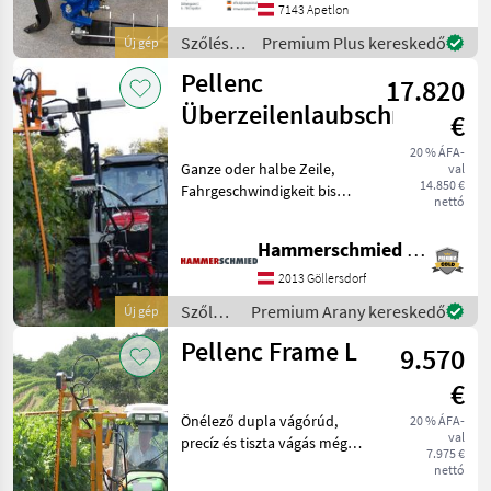
m € 4.560 Serie: Hydr.
7143 Apetlon
Breitenverstellung,
Szőlészeti
Premium Plus kereskedő
Új gép
gépek /
Pellenc
17.820
Conpexim
Überzeilenlaubschneider
€
20 % ÁFA-
Ganze oder halbe Zeile,
val
14.850 €
Fahrgeschwindigkeit bis
nettó
8km/h, selbst schärfender
Doppelmesserbalken,
Hammerschmied GmbH
exakter und sauberer
Schnitt auch bei hohen
2013 Göllersdorf
Geschwindigkeiten,
Szőlészeti
Premium Arany kereskedő
Új gép
geringes
gépek /
Pellenc Frame L
9.570
Pellenc
€
Önélező dupla vágórúd,
20 % ÁFA-
val
precíz és tiszta vágás még
7.975 €
nagy sebességnél is, kis
nettó
súly, 21 l/perc