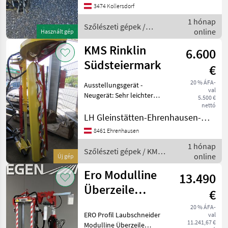
3474 Kollersdorf
Pellenc
4
1 hónap
Szőlészeti gépek /
online
Használt gép
Sonstige
Clemens
2
KMS Rinklin
6.600
Südsteiermark
Conpexim
2
€
20 % ÁFA-
Mind a 10
Ausstellungsgerät -
val
megjelenítése
Neugerät: Sehr leichter
5.500 €
Laubschneider
nettó
MARKETPLACE
Hydraulischer Hub 80cm,
LH Gleinstätten-Ehrenhausen-Wies reg. Gen.m.b.H. - Ehrenhausen
Hydraulische
8461 Ehrenhausen
Kereskedői
Seitenneigung, Schnitthöhe
Marketplace
Apróhirdetések
ajánlatok
1 hónap
175cm / 5 Edelstahl
Szőlészeti gépek / KMS
online
Sichelmesser, Schnit
Új gép
Rinklin
Ero Modulline
13.490
Überzeile
€
einseitig
20 % ÁFA-
ERO Profil Laubschneider
val
11.241,67 €
Modulline Überzeile