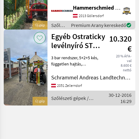
hidraulikaolaj igény
Hammerschmied GmbH
Szőlészeti gépek lombvágó
2013 Göllersdorf
Szőlészeti
Premium Arany kereskedő
Új gép
gépek /
Egyéb Ostraticky
10.320
Pellenc
levélnyíró ST
€
525
20 % ÁFA-
3 bar rendszer, 5+2+5 kés,
val
független hajtás,
8.600 €
hidraulikus magasság és
nettó
dőlésszög állítás,
Schrammel Andreas Landtechnik und Handel, Metalltechnik e.U.
hidraulikus oldalváltó, Az
2051 Zellerndorf
állógerendák független
30-12-2016
szögbeállítása, a külső
Szőlészeti gépek /
16:29
Új gép
Sonstige