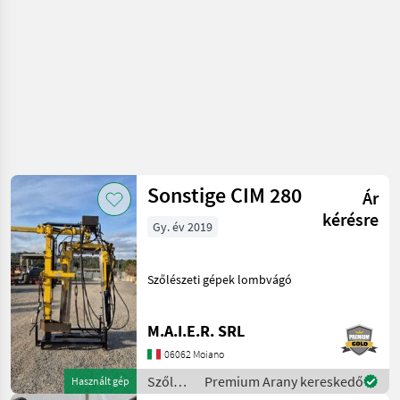
Sonstige CIM 280
Ár
kérésre
Gy. év 2019
Szőlészeti gépek lombvágó
M.A.I.E.R. SRL
06062 Moiano
Szőlészeti
Premium Arany kereskedő
Használt gép
gépek /