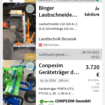
gépek /
Binger
Ár
Sonstige
Laubschneider
kérésre
LSA 320 AL 2
Laubschneider LSA 320 AL 2
(6-2) Schnittlänge 152 cm
Schneidbalken mit
Edelstahlmessern
Landtechnik Beranek
Waagerechter
3553 Schiltern
Schneidbalken 90° manuell
28-10-2021
abklappbar
Szőlészeti gépek /
10:52
Anfahrsicherung waagere
Új gép
Binger
Conpexim
3.720
Geräteträger div
€
Breiten
Gy. év 2024
190 cm
20 % ÁFA-
val
3.100 €
Geräteträger PORTA-UTIL
nettó
PTU-01 1, 30 - 1, 90 m €
3.720 PTU-02 1, 60 - 2, 60 m
CONPEXIM GesmbH
€ 4.080 PTU-03 2, 20 - 3, 20