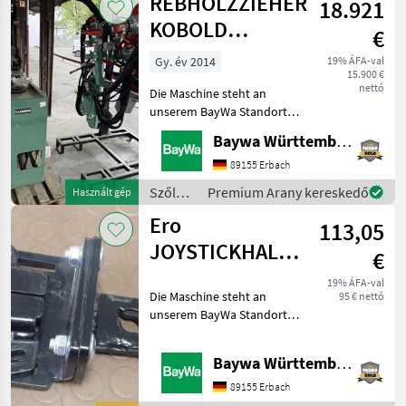
REBHOLZZIEHER
18.921
KOBOLD
€
CLEMENS
Gy. év 2014
19% ÁFA-val
15.900 €
nettó
Die Maschine steht an
unserem BayWa Standort in
DE-71384
Baywa Württemberg
Endersbach.Gerne steht
Ihnen Herr Eigl unter Tel.:
89155 Erbach
0151 1610 4613 für Ihre
Szőlészeti
Premium Arany kereskedő
Használt gép
Anfrage zur
gépek /
Ero
Verfügung!Rebholzzieh
113,05
Clemens
JOYSTICKHALTER
€
FS4439RP
19% ÁFA-val
Die Maschine steht an
95 € nettó
unserem BayWa Standort in
DE 74336
BrackenheimGerne steht
Baywa Württemberg
Ihnen Herr Stein unter Tel.:
015116104371 für Ihre
89155 Erbach
Anfrage zur Verfügung!ERO