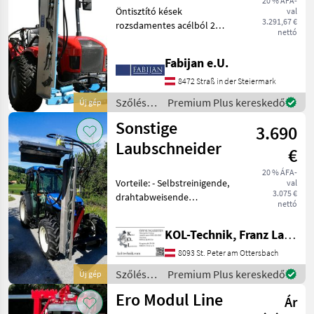
20 % ÁFA-
Öntisztító kések
val
kedvezmény!
3.291,67 €
rozsdamentes acélból 2
nettó
olajos motor 1 belső
henger emeléshez és
Fabijan e.U.
süllyesztéshez 1 henger az
oldalirányú dőléshez
8472 Straß in der Steiermark
Rozsdamentes acél
Szőlészeti
Premium Plus kereskedő
Új gép
terelőlap A f
gépek /
Sonstige
3.690
Sonstige
Laubschneider
€
20 % ÁFA-
Vorteile: - Selbstreinigende,
val
3.075 €
drahtabweisende
nettó
Edelstahlmesser -
Modellbauweise -
KOL-Technik, Franz Lampl-Küssner
Zentralrahmen -
Ausklinkvorrichtung des
8093 St. Peter am Ottersbach
oberen Schnittbalkens -
Szőlészeti
Premium Plus kereskedő
Új gép
Spielfrei einst
gépek /
Ero Modul Line
Ár
Sonstige