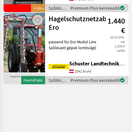
abklappbar,
Szőlészeti
Premium Plus kereskedő
Új gép
Anfahrsicherung, Abstellr
gépek /
Hagelschutznetzabweiser
1.440
Binger
Ero
€
20 % ÁFA-
passend für Ero Modul Line
val
1.200 €
Szőlészeti gépek lombvágó
nettó
Schuster Landtechnik Grund
2041 Grund
Szőlészeti
Premium Plus kereskedő
Használt gép
gépek /
Ero