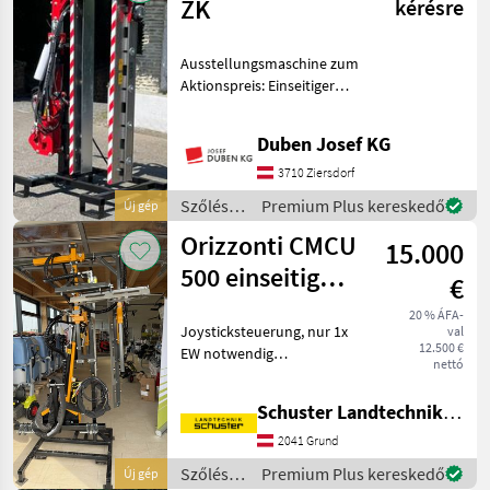
ZK
kérésre
Ausstellungsmaschine zum
Aktionspreis: Einseitiger
Überzeilenlaubschneider
mit Z-Kinematik-
Duben Josef KG
Ausschwenkvorrichtung,
inkl. 5 + 1 + 5
3710 Ziersdorf
Edelstahlmesser,
Szőlészeti
Premium Plus kereskedő
Új gép
Schnittlänge 165 c
gépek /
Orizzonti CMCU
15.000
Ero
500 einseitig
€
überzeile
20 % ÁFA-
Joysticksteuerung, nur 1x
val
12.500 €
EW notwendig
nettó
Anfahrschutz Zusätzliches
5. Messer am
Schuster Landtechnik Grund
Schneidbalken 3 Punkt-
Anbau (alternativ fixer
2041 Grund
Anbau möglich)
Szőlészeti
Premium Plus kereskedő
Új gép
Automatischer Parall