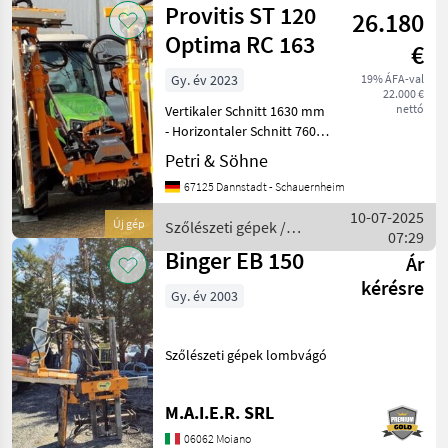
Provitis ST 120
26.180
Sonstige
Optima RC 163
€
Gy. év 2023
19% ÁFA-val
22.000 €
nettó
Vertikaler Schnitt 1630 mm
- Horizontaler Schnitt 760
mm,
Petri & Söhne
Arbeitsgeschwindigkeit: Bis
67125 Dannstadt - Schauernheim
12 km/h je nach Vegetation
und Gelände,
10-07-2025
Új gép
Szőlészeti gépek /
Abstellvorrichtung,
07:29
Provitis
Verstellbare Schni
Binger EB 150
Ár
kérésre
Gy. év 2003
Szőlészeti gépek lombvágó
M.A.I.E.R. SRL
06062 Moiano