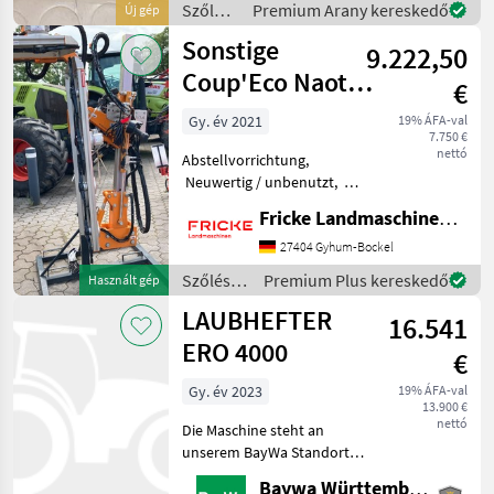
Szőlészeti
Premium Arany kereskedő
Új gép
Joystick
gépek /
Sonstige
9.222,50
Ero
Coup'Eco Naotec
€
R100
Gy. év 2021
19% ÁFA-val
7.750 €
nettó
Abstellvorrichtung,
Neuwertig / unbenutzt, 2x
Joysticks zur Bedienung,
Fricke Landmaschinen GmbH
Direktanbau für Front,
jeweils 4 seitliche Messer -
27404 Gyhum-Bockel
155cm Schnitthöhe, 2x
Szőlészeti
Premium Plus kereskedő
Használt gép
horizontale Messer o
gépek /
LAUBHEFTER
16.541
Sonstige
ERO 4000
€
Gy. év 2023
19% ÁFA-val
13.900 €
nettó
Die Maschine steht an
unserem BayWa Standort in
DE 74336
Baywa Württemberg