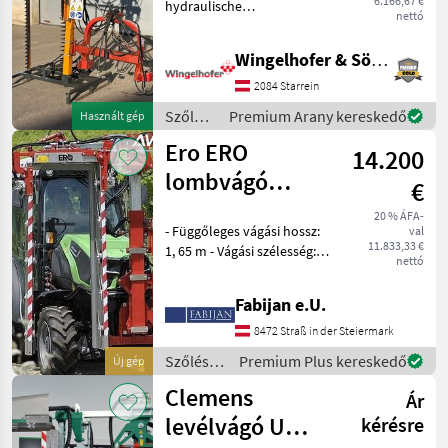
6.166,67 €
hydraulische
nettó
Seitenverschiebung -
hydraulische
Wingelhofer & Söhne GmbH
Höhenverstellung -
hydraulische
2084 Starrein
Neigungsverstellung -
Szőlészeti
Premium Arany kereskedő
Használt gép
Anbaubock -
gépek /
Abstellvorrichtung
Ero ERO
14.200
Pellenc
lombvágó
€
modul Line U
20 % ÁFA-
- Függőleges vágási hossz:
val
11.833,33 €
1, 65 m - Vágási szélesség:
nettó
45-60 cm - Manuális vágási
szögállítás - Manuális
Fabijan e.U.
oldalirányú eltolás -
Manuális oldalirányú
8472 Straß in der Steiermark
döntés a vágógeren
Szőlészeti
Premium Plus kereskedő
Új gép
gépek /
Clemens
Ár
Ero
levélvágó U
kérésre