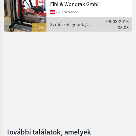
Ero
Tragerahmen mit
Eibl & Wondrak GmbH
hydraulischer Höhen-,
2201 Gerasdorf
Seiten-,
Binger
08-03-2016
Neigungsverstellung, mit
Szőlészeti gépek /
08:03
Anbaurahmen für
Új gép
Pellenc
Rinieri
Fronthydra
Clemens
Conpexim
Mind a 9
megjelenítése
MARKETPLACE
Kereskedői
Marketplace
Apróhirdetések
ajánlatok
További találatok, amelyek