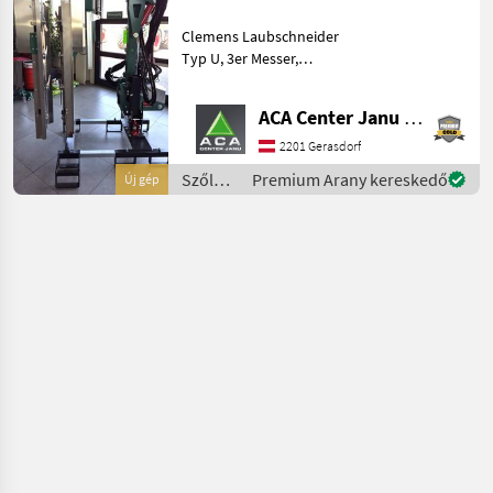
Laubschneidet
Clemens Laubschneider
Typ U
Typ U, 3er Messer,
Obermesser 0, 74 m,
Messerträger seitlich 1, 45
ACA Center Janu GmbH
m, Anfahrschutz seitlich
und oben, hydraulische
2201 Gerasdorf
Breitenverstellung im
Szőlészeti
Premium Arany kereskedő
Új gép
Laubschn
gépek /
Sonstige