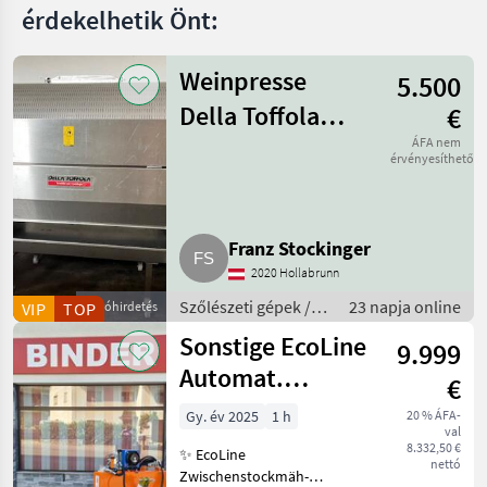
érdekelhetik Önt:
Weinpresse
5.500
Della Toffola
€
1.600 l
ÁFA nem
érvényesíthető
Franz Stockinger
2020 Hollabrunn
Szőlészeti gépek /
23 napja online
VIP
TOP
Apróhirdetés
Pincészeti gépek
Sonstige EcoLine
9.999
Automat.
€
Zwischenstockmäher
Gy. év 2025
1 h
20 % ÁFA-
val
Ostraticky
8.332,50 €
✨ EcoLine
nettó
Zwischenstockmäh-