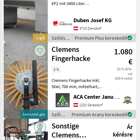
EP2 mit 3400 Liter
Presskorbinhalt, Tank-
Presssystem,
Duben Josef KG
Displaysteuerung mit
Touchscreen und 10-Zoll-
3710 Ziersdorf
Monitor seitlich,
Szőlészeti
Premium Plus kereskedő
Új gép
Funkfernbedienung, pneu
gépek /
Clemens
1.080
Scharfenberger
Fingerhacke
€
2 h
20 % ÁFA-
val
900 € nettó
Clemens Fingerhacke inkl.
Stiel, 700 mm, mittelhart,
Vorführgerät. Wurde nur 1 x
ACA Center Janu GmbH
eingesetzt. Szőlészeti gépek
Tőketisztító
2201 Gerasdorf
Szőlészeti
Premium Arany kereskedő
bemutató gép
gépek /
Sonstige
Ár
Clemens
Clemens
kérésre