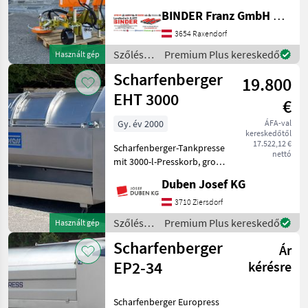
Kombination ✔️ Modell:
BINDER Franz GmbH & CoKG
Ostraticky MSO-400HP ✔️
durch Eigenölversorgung
3654 Raxendorf
ist Mähen auch ✔️ mit
Szőlészeti
Premium Plus kereskedő
Használt gép
kleineren Traktoren
gépek /
Scharfenberger
problemlos möglich!
19.800
Sonstige
EHT 3000
€
Gy. év 2000
ÁFA-val
kereskedőtől
17.522,12 €
Scharfenberger-Tankpresse
nettó
mit 3000-l-Presskorb, große
Einfüllöffnungen mit
Duben Josef KG
verschiebbaren Türen,
vollautomatische
3710 Ziersdorf
Steuerung, Display seitlich,
Szőlészeti
Premium Plus kereskedő
Használt gép
Zentralbefüllungsansch
gépek /
Scharfenberger
Ár
Scharfenberger
EP2-34
kérésre
Scharfenberger Europress