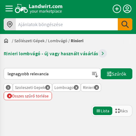
Ajánlatok böngészése
/
Szőlészeti Gépek
/
Lombvágó
/
Rinieri
Rinieri lombvágó - új vagy használt vásárlás
Így van sorba rendezve a Landwirt.com-on
Szűrők
x
x
x
x
Szoleszeti Gepek
Lombvago
Rinieri
x
Összes szűrő törlése
Lista
Rács