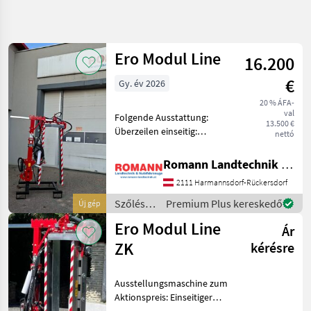
Keresés
pontosítása
Ero Modul Line
16.200
Kategória
Ország
Szűrők
5
€
Gy. év 2026
20 % ÁFA-
4 eredmény
AKTUÁLIS
Visszaállítás
val
Folgende Ausstattung:
ÚTVONAL
megjelenítése
13.500 €
Überzeilen einseitig:
nettó
Mezőgazdasági
*Senkrechte Schnittlänge:
gépek/eszközök
1, 65 m * Schnittbreite: 45 -
Romann Landtechnik & Nutzfahrzeuge e.U.
Szoleszeti
60 cm * Manuelle
Gepek
2111 Harmannsdorf-Rückersdorf
Schnittwinkelverstellung *
Lombvago
Manuelle Seitenverschi
Szőlészeti
Premium Plus kereskedő
Új gép
gépek /
Ero
Ero Modul Line
Ár
Ero
Modul
ZK
kérésre
Line
KATEGÓRIA
Ausstellungsmaschine zum
KIVÁLASZTÁSA
Aktionspreis: Einseitiger
Überzeilenlaubschneider