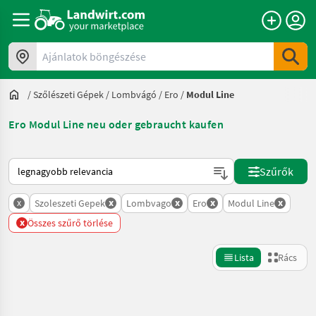
Ajánlatok böngészése
/
Szőlészeti Gépek
/
Lombvágó
/
Ero
/
Modul Line
Ero Modul Line neu oder gebraucht kaufen
Így van sorba rendezve a Landwirt.com-on
Szűrők
x
x
x
x
x
Szoleszeti Gepek
Lombvago
Ero
Modul Line
x
Összes szűrő törlése
Lista
Rács