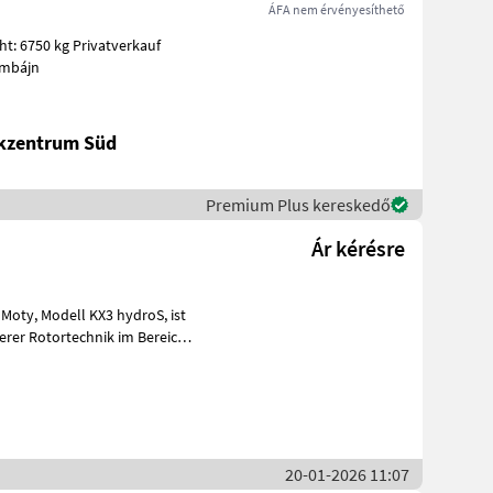
ÁFA nem érvényesíthető
t: 6750 kg Privatverkauf
ombájn
ikzentrum Süd
Premium Plus kereskedő
Ár kérésre
droS, ist
rer Rotortechnik im Bereich
20-01-2026 11:07