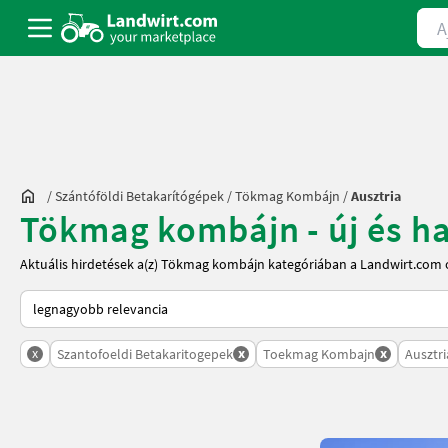
Ajá
/
Szántóföldi Betakarítógépek
/
Tökmag Kombájn
/
Ausztria
Tökmag kombájn - új és has
Aktuális hirdetések a(z) Tökmag kombájn kategóriában a Landwirt.com 
Így van sorba rendezve a Landwirt.com-on
x
x
x
Szantofoeldi Betakaritogepek
Toekmag Kombajn
Ausztri