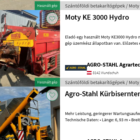
Szántóföldi betakarítógépek / Moty
Használt gép
Moty KE 3000 Hydro
Eladó egy használt Moty KE3000 Hydro m
gép üzemkész állapotban van. Előzetes 
megtekinthető nálunk. A kosár, az
AGRO-STAHL Agrartec
8142 Wundschuh
Szántóföldi betakarítógépek / Moty
Használt gép
Agro-Stahl Kürbisernt
Mehr Leistung, geringerer Wartungsaufwand sowie Reparaturkosten!