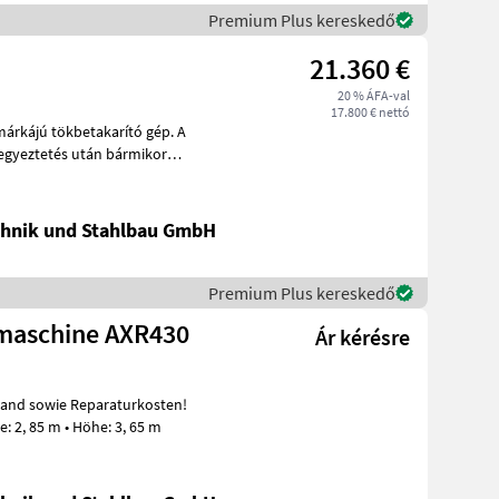
Premium Plus kereskedő
21.360 €
20 % ÁFA-val
17.800 € nettó
árkájú tökbetakarító gép. A
egyeztetés után bármikor
hnik und Stahlbau GmbH
Premium Plus kereskedő
emaschine AXR430
Ár kérésre
Technische Daten: • Länge: 6, 93 m • Breite: 2, 85 m • Höhe: 3, 65 m