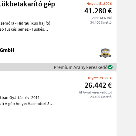
tökbetakarító gép
Helyett: 51.600 €
41.280 €
20 % ÁFA-val
34.400 € nettó
 üzemóra - Hidraulikus hajlító
só tüskés lemez - Tüskés
e GmbH
Premium Arany kereskedő
Helyett: 29.380 €
26.442 €
ÁFA-val kereskedőtől
23.400 € nettó
f 59,