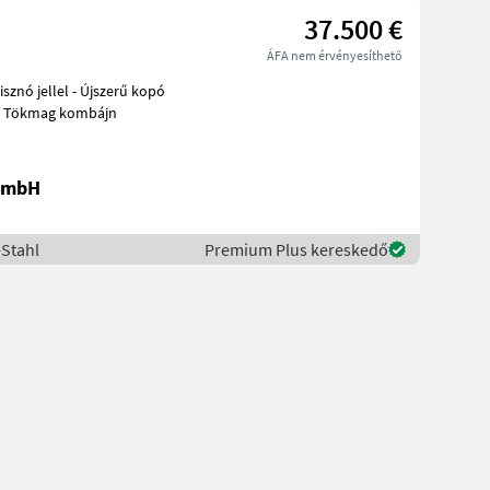
37.500 €
ÁFA nem érvényesíthető
sznó jellel - Újszerű kopó
ógépek Tökmag kombájn
 GmbH
-Stahl
Premium Plus kereskedő