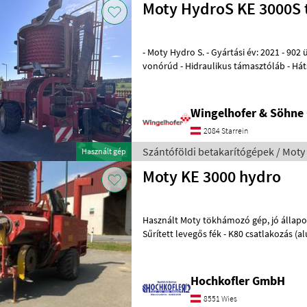
Moty HydroS KE 3000S 
- Moty Hydro S. - Gyártási év: 2021 - 902
vonórúd - Hidraulikus támasztóláb - Hát
terelőlemezek - Tüskés teher
Wingelhofer & Söhn
2084 Starrein
Szántóföldi betakarítógépek / Moty
Használt gép
Moty KE 3000 hydro
Használt Moty tökhámozó gép, jó állapotban Gyártási év: 2011 -
Sűrített levegős fék - K80 csatlakozás (alul) A gép helye: Hasendor
8435 Wagna fiók (vagy az
Hochkofler GmbH
8551 Wies