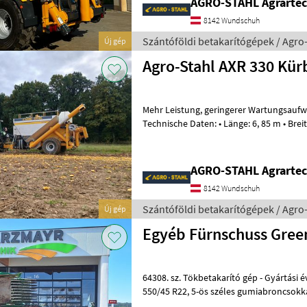
AGRO-STAHL Agrartec
8142 Wundschuh
Szántóföldi betakarítógépek / Agro
Új gép
Agro-Stahl AXR 330 Kü
Mehr Leistung, geringerer Wartungsaufwand sowie Reparaturkosten!
Technische Daten: • Länge: 6, 85 m • Breite: 2, 75 m • Höhe: 3, 62 m •
Gewicht: 8250 kg •
AGRO-STAHL Agrartec
8142 Wundschuh
Szántóföldi betakarítógépek / Agro
Új gép
Egyéb Fürnschuss Green
64308. sz. Tökbetakarító gép - Gyártási év: 2016 - kb. 400 bstd-vel -
550/45 R22, 5-ös széles gumiabroncsokkal - 85 cm széles szá
hengerrel - hosszú behúzósz