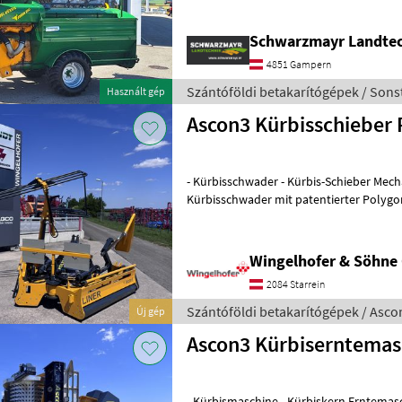
Schwarzmayr Landte
4851 Gampern
Szántóföldi betakarítógépek / Sons
Használt gép
Ascon3 Kürbisschieber 
- Kürbisschwader - Kürbis-Schieber Mechanisch klappbarer
Kürbisschwader mit patentierter Polygo
Quertransport der Kürbisse und speziel
Wingelhofer & Söhn
2084 Starrein
Szántóföldi betakarítógépek / Asco
Új gép
Ascon3 Kürbiserntemas
- Kürbismaschine - Kürbiskern Erntemaschine MARKTFÜHRE