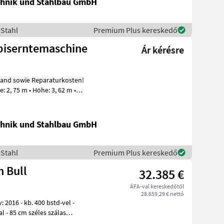
hnik und Stahlbau GmbH
-Stahl
Premium Plus kereskedő
rbiserntemaschine
Ár kérésre
hnik und Stahlbau GmbH
-Stahl
Premium Plus kereskedő
 Bull
32.385 €
ÁFA-val kereskedőtől
28.659,29 € nettó
las