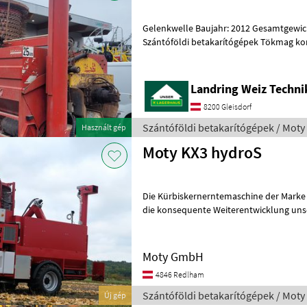
Gelenkwelle Baujahr: 2012 Gesamtgewich
Szántóföldi betakarítógépek Tökmag k
Landring Weiz Techn
8200 Gleisdorf
Szántóföldi betakarítógépek / Moty
Használt gép
Moty KX3 hydroS
Die Kürbiskernerntemaschine der Marke Moty, Modell KX3 hy
die konsequente Weiterentwicklung unse
der Kürbiskernernte. Unsere KX3
Moty GmbH
4846 Redlham
Szántóföldi betakarítógépek / Moty
Új gép