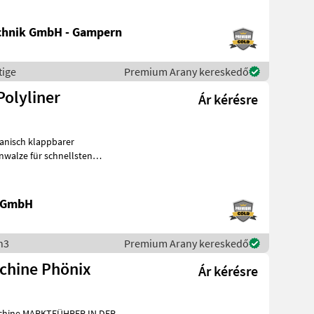
chnik GmbH - Gampern
tige
Premium Arany kereskedő
Polyliner
Ár kérésre
nwalze für schnellsten
lem
e GmbH
n3
Premium Arany kereskedő
chine Phönix
Ár kérésre
R IN DER