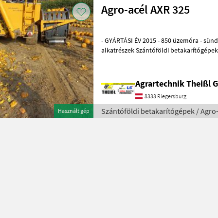
Agro-acél AXR 325
- GYÁRTÁSI ÉV 2015 - 850 üzemóra - sündi
alkatrészek Szántóföldi betakarít
Agrartechnik Theißl
8333 Riegersburg
Szántóföldi betakarítógépek / Agro
Használt gép