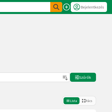
Bejelentkezés
Szűrők
Lista
Rács