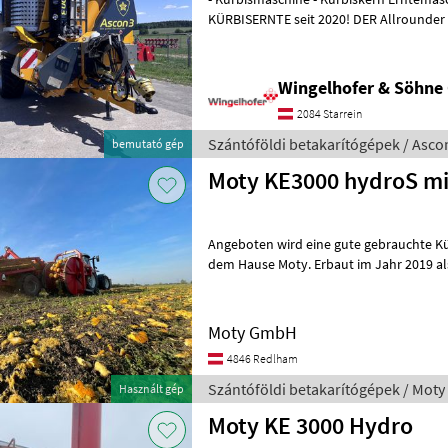
KÜRBISERNTE seit 2020! DER Allrounder in der Kürbisernte - Qualität
100% made in Austria Bauj
Wingelhofer & Söhn
2084 Starrein
Szántóföldi betakarítógépek / Asco
bemutató gép
Moty KE3000 hydroS mi
Angeboten wird eine gute gebrauchte K
dem Hause Moty. Erbaut im Jahr 2019 al
2023 nach nur 800 Betriebstunden umg
Moty GmbH
4846 Redlham
Szántóföldi betakarítógépek / Moty
Használt gép
Moty KE 3000 Hydro