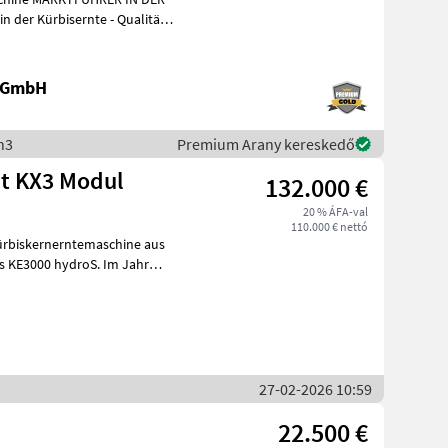
e GmbH
n3
Premium Arany kereskedő
t KX3 Modul
132.000 €
20 % ÁFA-val
110.000 € nettó
ürbiskernerntemaschine aus
s KE3000 hydroS. Im Jahr
eb
27-02-2026 10:59
22.500 €