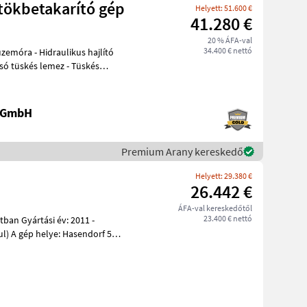
tökbetakarító gép
Helyett: 51.600 €
41.280 €
20 % ÁFA-val
34.400 € nettó
 üzemóra - Hidraulikus hajlító
só tüskés lemez - Tüskés
e GmbH
Premium Arany kereskedő
Helyett: 29.380 €
26.442 €
ÁFA-val kereskedőtől
23.400 € nettó
f 59,