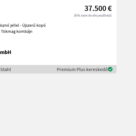
37.500 €
ÁFA nem érvényesíthető
sznó jellel - Újszerű kopó
ógépek Tökmag kombájn
 GmbH
-Stahl
Premium Plus kereskedő