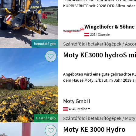
KÜRBISERNTE seit 2020! DER Allrounder in der Kürbisernte - Qualität
100% made in Austria Bauj
Wingelhofer & Söhn
2084 Starrein
Szántóföldi betakarítógépek / Asco
bemutató gép
Moty KE3000 hydroS mi
Angeboten wird eine gute gebrauchte K
dem Hause Moty. Erbaut im Jahr 2019 al
2023 nach nur 800 Betriebstunden umg
Moty GmbH
4846 Redlham
Szántóföldi betakarítógépek / Moty
Használt gép
Moty KE 3000 Hydro