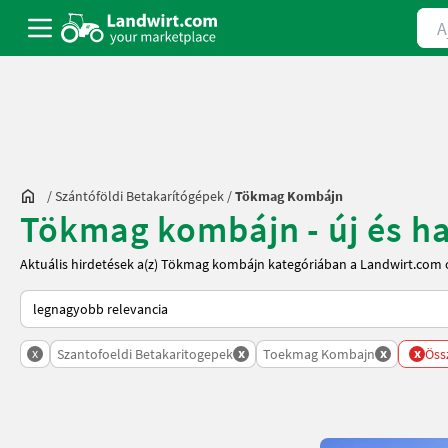
Ajá
/
Szántóföldi Betakarítógépek
/
Tökmag Kombájn
Tökmag kombájn - új és ha
Aktuális hirdetések a(z) Tökmag kombájn kategóriában a Landwirt.com 
Így van sorba rendezve a Landwirt.com-on
x
x
x
x
Szantofoeldi Betakaritogepek
Toekmag Kombajn
Öss