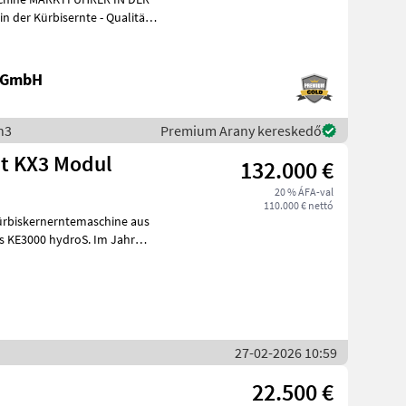
e GmbH
n3
Premium Arany kereskedő
t KX3 Modul
132.000 €
20 % ÁFA-val
110.000 € nettó
ürbiskernerntemaschine aus
s KE3000 hydroS. Im Jahr
eb
27-02-2026 10:59
22.500 €