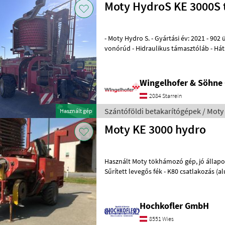
Moty HydroS KE 3000S 
- Moty Hydro S. - Gyártási év: 2021 - 902
vonórúd - Hidraulikus támasztóláb - Hát
terelőlemezek - Tüskés teher
Wingelhofer & Söhn
2084 Starrein
Szántóföldi betakarítógépek / Moty
Használt gép
Moty KE 3000 hydro
Használt Moty tökhámozó gép, jó állapotban Gyártási év: 2011 -
Sűrített levegős fék - K80 csatlakozás (alul) A gép helye: Hasendor
8435 Wagna fiók (vagy az
Hochkofler GmbH
8551 Wies