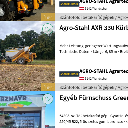
AGRO-STAHL Agrartec
8142 Wundschuh
Szántóföldi betakarítógépek / Agro
Új gép
Agro-Stahl AXR 330 Kü
Mehr Leistung, geringerer Wartungsaufwand sowie Reparaturkosten!
Technische Daten: • Länge: 6, 85 m • Breite: 2, 75 m • Höhe: 3, 62 m •
Gewicht: 8250 kg •
AGRO-STAHL Agrartec
8142 Wundschuh
Szántóföldi betakarítógépek / Agro
Új gép
Egyéb Fürnschuss Green
64308. sz. Tökbetakarító gép - Gyártási év: 2016 - kb. 400 bstd-vel -
550/45 R22, 5-ös széles gumiabroncsokkal - 85 cm széles szá
hengerrel - hosszú behúzósz