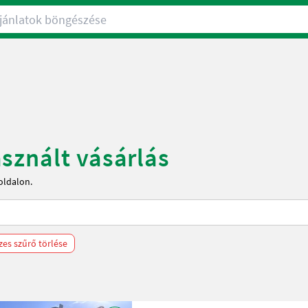
nlatok böngészése
sznált vásárlás
oldalon.
zes szűrő törlése