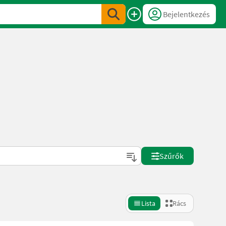
Bejelentkezés
Szűrők
Lista
Rács