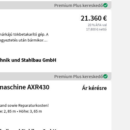
Premium Plus kereskedő
21.360 €
20 % ÁFA-val
17.800 € nettó
árkájú tökbetakarító gép. A
egyeztetés után bármikor
hnik und Stahlbau GmbH
Premium Plus kereskedő
emaschine AXR430
Ár kérésre
Technische Daten: • Länge: 6, 93 m • Breite: 2, 85 m • Höhe: 3, 65 m