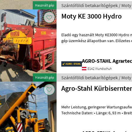
Szántóföldi betakarítógépek / Moty
Használt gép
Moty KE 3000 Hydro
Eladó egy használt Moty KE3000 Hydro m
gép üzemkész állapotban van. Előzetes 
megtekinthető nálunk. A kosár, az
AGRO-STAHL Agrartec
8142 Wundschuh
Szántóföldi betakarítógépek / Moty
Használt gép
Agro-Stahl Kürbisernt
Mehr Leistung, geringerer Wartungsaufwand sowie Reparaturkosten!