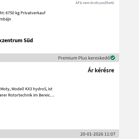
ÁFA nem érvényesíthető
t: 6750 kg Privatverkauf
ombájn
ikzentrum Süd
Premium Plus kereskedő
Ár kérésre
droS, ist
rer Rotortechnik im Bereich
20-01-2026 11:07