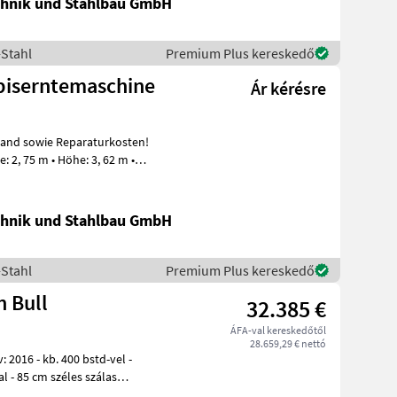
hnik und Stahlbau GmbH
-Stahl
Premium Plus kereskedő
rbiserntemaschine
Ár kérésre
hnik und Stahlbau GmbH
-Stahl
Premium Plus kereskedő
 Bull
32.385 €
ÁFA-val kereskedőtől
28.659,29 € nettó
las