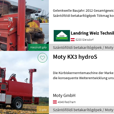
Gelenkwelle Baujahr: 2012 Gesamtgewich
Szántóföldi betakarítógépek Tökmag k
Landring Weiz Techn
8200 Gleisdorf
Szántóföldi betakarítógépek / Moty
Használt gép
Moty KX3 hydroS
Die Kürbiskernerntemaschine der Marke Moty, Modell KX3 hy
die konsequente Weiterentwicklung unse
der Kürbiskernernte. Unsere KX3
Moty GmbH
4846 Redlham
Szántóföldi betakarítógépek / Moty
Új gép