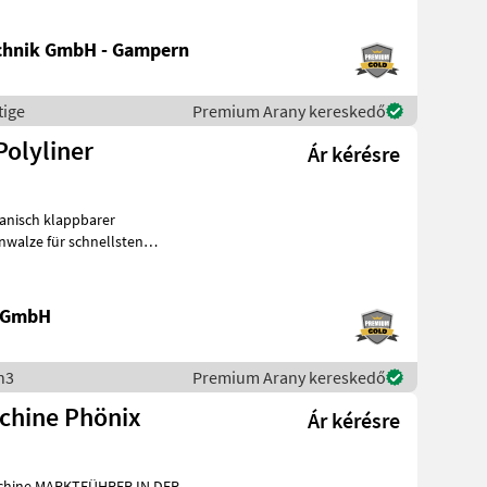
chnik GmbH - Gampern
tige
Premium Arany kereskedő
Polyliner
Ár kérésre
nwalze für schnellsten
lem
e GmbH
n3
Premium Arany kereskedő
chine Phönix
Ár kérésre
R IN DER