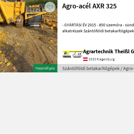
Agro-acél AXR 325
- GYÁRTÁSI ÉV 2015 - 850 üzemóra - sündi
alkatrészek Szántóföldi betakarít
Agrartechnik Theißl
8333 Riegersburg
Szántóföldi betakarítógépek / Agro
Használt gép