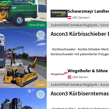
Schwarzmayr Landte
4851 Gampern
Szántóföldi betakarítógépek / Sons
Használt gép
Ascon3 Kürbisschieber 
- Kürbisschwader - Kürbis-Schieber Mechanisch klappbarer
Kürbisschwader mit patentierter Polygo
Quertransport der Kürbisse und speziel
Wingelhofer & Söhn
2084 Starrein
Szántóföldi betakarítógépek / Asco
Új gép
Ascon3 Kürbiserntemas
- Kürbismaschine - Kürbiskern Erntemaschine MARKTFÜHRE