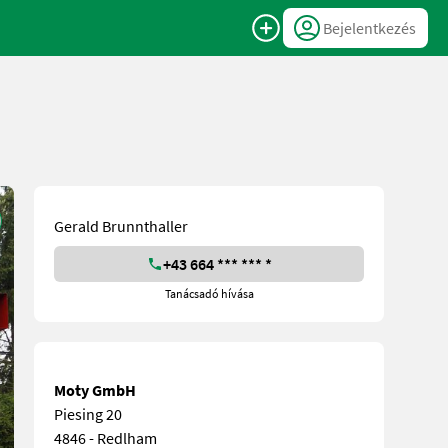
Bejelentkezés
Gerald Brunnthaller
+43 664 *** *** *
Tanácsadó hívása
Moty GmbH
Piesing 20
4846 - Redlham