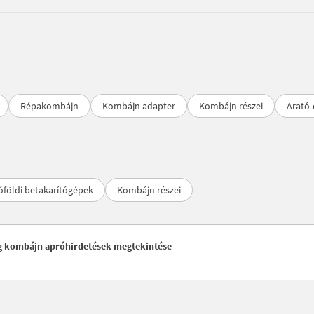
Répakombájn
Kombájn adapter
Kombájn részei
Arató-
óföldi betakarítógépek
Kombájn részei
ag kombájn apróhirdetések megtekintése