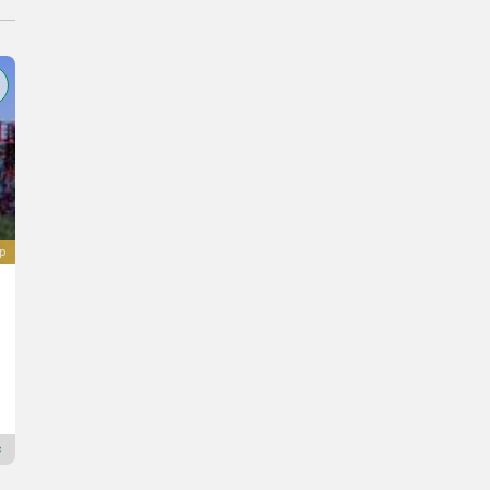
ép
Ascon3 PHÖNIX
Ár kérésre
Ascon3 Maschinenbau GmbH
8435 Stájerország
Premium Plus kereskedő