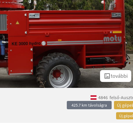
további
4846
felső-Auszt
Új gépe
425.7 km távolságra
Új gépe