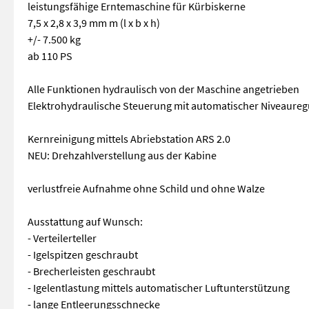
leistungsfähige Erntemaschine für Kürbiskerne
7,5 x 2,8 x 3,9 mm m (l x b x h)
+/- 7.500 kg
ab 110 PS
Alle Funktionen hydraulisch von der Maschine angetrieben
Elektrohydraulische Steuerung mit automatischer Niveaureg
Kernreinigung mittels Abriebstation ARS 2.0
NEU: Drehzahlverstellung aus der Kabine
verlustfreie Aufnahme ohne Schild und ohne Walze
Ausstattung auf Wunsch:
- Verteilerteller
- Igelspitzen geschraubt
- Brecherleisten geschraubt
- Igelentlastung mittels automatischer Luftunterstützung
- lange Entleerungsschnecke