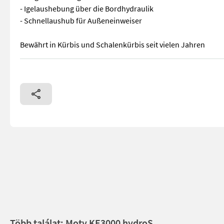
- Igelaushebung über die Bordhydraulik
- Schnellaushub für Außeneinweiser
Bewährt in Kürbis und Schalenkürbis seit vielen Jahren
Jetzt schon die leistungsfähigste Kürbiserntemaschine mit S
Több találat: Moty KE3000 hydroS