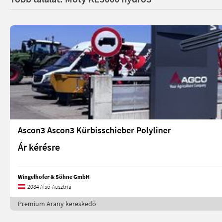
Ascon3 Ascon3 Kürbisschieber Polyliner
Ár kérésre
Wingelhofer & Söhne GmbH
2084 Alsó-Ausztria
Premium Arany kereskedő