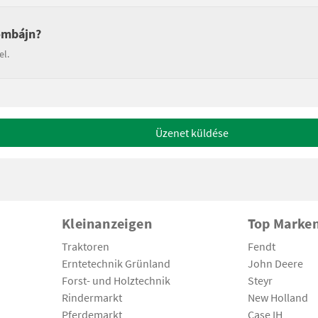
ombájn?
el.
Üzenet küldése
Kleinanzeigen
Top Marke
Traktoren
Fendt
Erntetechnik Grünland
John Deere
Forst- und Holztechnik
Steyr
Rindermarkt
New Holland
Pferdemarkt
Case IH