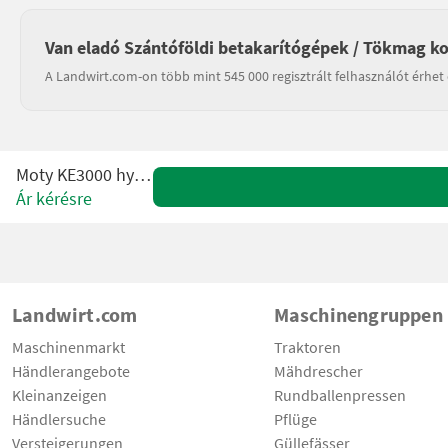
Van eladó Szántóföldi betakarítógépek / Tökmag k
A Landwirt.com-on több mint 545 000 regisztrált felhasználót érhet 
Moty KE3000 hydroS
Ár kérésre
Landwirt.com
Maschinengruppen
Maschinenmarkt
Traktoren
Händlerangebote
Mähdrescher
Kleinanzeigen
Rundballenpressen
Händlersuche
Pflüge
Versteigerungen
Güllefässer