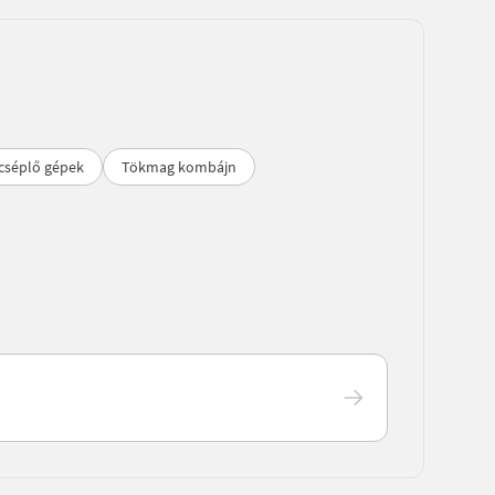
cséplő gépek
Tökmag kombájn