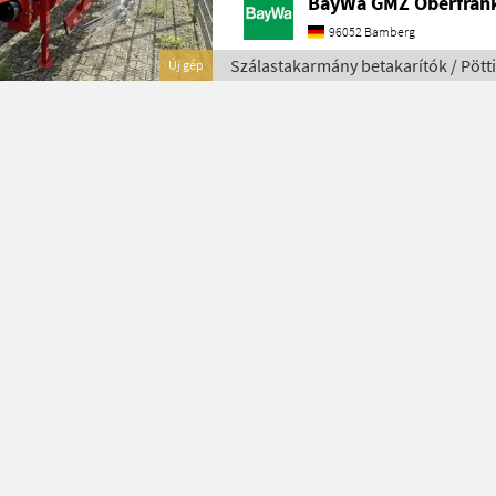
BayWa GMZ Oberfran
96052 Bamberg
Szálastakarmány betakarítók / Pött
Új gép