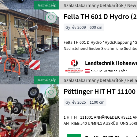
Szálastakarmány betakarítók / New
Használt gép
Fella TH 601 D Hydro (
Gy. év 2009
600 cm
Fella TH 601 D Hydro *Hydr.Klappung *
Nachstehend finden Sie ähnliche Suchbeg
Bezeichnungen für Kreisler Keywords: Kr
Landtechnik Hohenw
5092 St. Martin bei Lofer
Szálastakarmány betakarítók / Fella
Használt gép
Pöttinger HIT HT 11100
Gy. év 2025
1100 cm
1 HIT HT 111001 ANHÄNGEDEICHSEL1 
ANTRIEB 540 U/MIN.1 AUSRÜSTUNG 50
PÖTTINGER1 BEREIFUNG 340/55-161 DU
GELENK