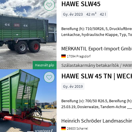
HAWE SLW45
Gy. év 2023
42 m³
42 l
Bereifung (h): 710/50R26, 5, Druckluftbremse ________ Kratzboden,
Lenkachse, hydraulische Klappe, Typ, Tonnage, Volumen SLW 45, 23 t,
42 m³ Fahrwerkaufhängung mech
MERKANTIL Export-Import Gm
17094 Pragsdorf
Szálastakarmány betakarítók / HA
Használt gép
HAWE SLW 45 TN | WE
Gy. év 2019
Bereifung (v): 700/50 R26.5, Bereifung (h): 700/50 R26.5, Erstzulassung:
25.03.19, Dosierwalze, Tandem-Achse ________ Nachlauflenkung,
Wechselbrückenaufbau, Hydr
Heinrich Schröder Landmaschin
26683 Scharrel