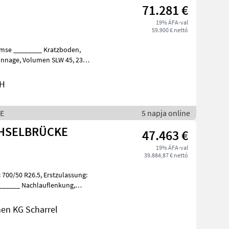
71.281 €
19% ÁFA-val
59.900 € nettó
bH
WE
5 napja online
CHSELBRÜCKE
47.463 €
19% ÁFA-val
39.884,87 € nettó
en KG Scharrel