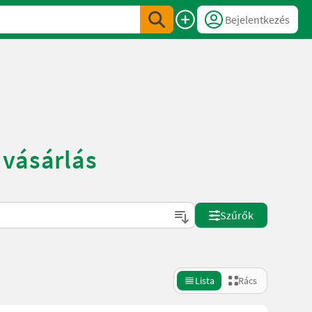
Bejelentkezés
 vásárlás
Szűrők
Lista
Rács