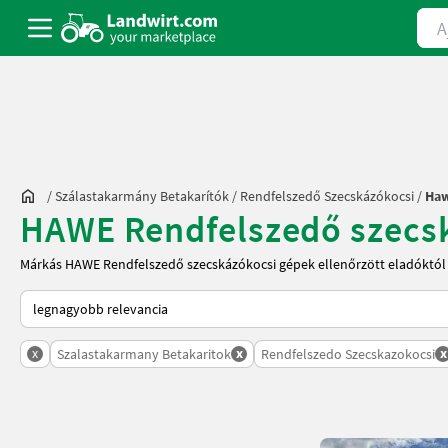
Ajá
/
Szálastakarmány Betakarítók
/
Rendfelszedő Szecskázókocsi
/
Ha
HAWE Rendfelszedő szecská
Márkás HAWE Rendfelszedő szecskázókocsi gépek ellenőrzött eladóktól 
Így van sorba rendezve a Landwirt.com-on
x
x
x
Szalastakarmany Betakaritok
Rendfelszedo Szecskazokocsi