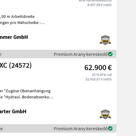
ÁFA-val kereskedőtől
8.407,08 € nettó
 00 m Arbeitsbreite
ammer GmbH
n
Premium Arany kereskedő
XC (24572)
62.900 €
20 % ÁFA-val
52.416,67 € nettó
kung
arter GmbH
ne
Premium Arany kereskedő