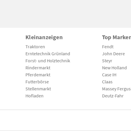
Kleinanzeigen
Top Marke
Traktoren
Fendt
Erntetechnik Grünland
John Deere
Forst- und Holztechnik
Steyr
Rindermarkt
New Holland
Pferdemarkt
Case IH
Futterbörse
Claas
Stellenmarkt
Massey Fergu
Hofladen
Deutz-Fahr