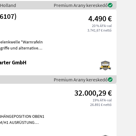
 Holland
Premium Arany kereskedő
26107)
4.490 €
20 % ÁFA-val
3.741,67 € nettó
Gelenkwelle *Warnrafeln
riffe und alternative
eis
arter GmbH
Premium Arany kereskedő
32.000,29 €
19% ÁFA-val
26.891 € nettó
ANHÄNGEPOSITION OBEN1
KM/H1 AUSRÜSTUNG
RASTAR ZINKE 10 MM1