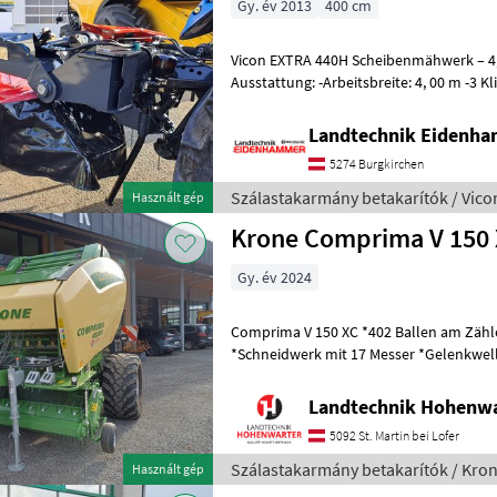
Gy. év 2013
400 cm
Vicon EXTRA 440H Scheibenmähwerk – 4,
Ausstattung: -Arbeitsbreite: 4, 00 m -3 Klingen pro Mähscheibe -
Dreipunktanbau Kat. II -Hydropneuma
Landtechnik Eidenh
5274 Burgkirchen
Szálastakarmány betakarítók / Vico
Használt gép
Krone Comprima V 150 
Gy. év 2024
Comprima V 150 XC *402 Ballen am Zähler *Zugöse Obenanhängung
*Schneidwerk mit 17 Messer *Gelenkwelle *Hydraul. Bodenabsen
*E-Achse mit 2-Leiter Druckl.-Brems
Landtechnik Hohenw
5092 St. Martin bei Lofer
Szálastakarmány betakarítók / Kro
Használt gép