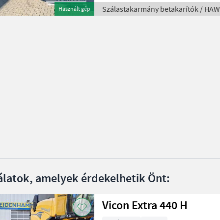
Szálastakarmány betakarítók / HA
Használt gép
álatok, amelyek érdekelhetik Önt:
Vicon Extra 440 H