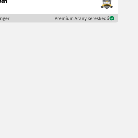
ken
inger
Premium Arany kereskedő