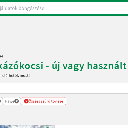
nlatok böngészése
we
zókocsi - új vagy használt
- elérhetők most!
x
x
Hawe
Összes szűrő törlése