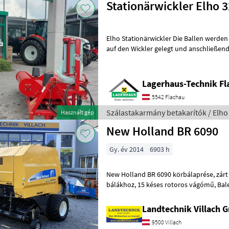
Stationärwickler Elho 
Elho Stationärwickler Die Ballen werden
auf den Wickler gelegt und anschließend gewi
Steuergerät erforderlich * elektro
Lagerhaus-Technik Fl
5542 Flachau
Szálastakarmány betakarítók / Elho
Használt gép
New Holland BR 6090
Gy. év 2014
6903 h
New Holland BR 6090 körbálaprése, zárt kamrás gép 1, 25 m átmérőjű
bálákhoz, 15 késes rotoros vágómű, Bale Command Plus komfortos
kezelőpanel, hálós kötés, széles fe
Landtechnik Villach
9500 Villach