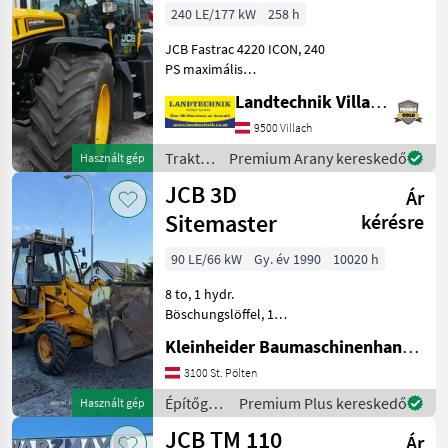
240 LE/177 kW
258 h
JCB Fastrac 4220 ICON, 240
PS maximális
teljesítménnyel,
Landtechnik Villach GmbH
fokozatmentes
sebességváltóval, 60 km/h
9500 Villach
csökkentett fordulatszám
Traktorok
Premium Arany kereskedő
Használt gép
mellett, hidropneumatikus
/ JCB
JCB 3D
teljes felfüggesz
Ár
Sitemaster
kérésre
90 LE/66 kW
Gy. év 1990
10020 h
8 to, 1 hydr.
Böschungslöffel, 1
Tieflöffel, 1 Klapschaufel,
Kleinheider Baumaschinenhandel GmbH.
hydr. SW JCB Építőgépek
Kotró-rakodók
3100 St. Pölten
Építőgépek
Premium Plus kereskedő
Használt gép
/ JCB
JCB TM 110
Ár