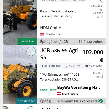
€
20 % ÁFA-
val
Bauart: Teleskopstapler /
41.250 €
Teleskopstapler starr,
nettó
Tragkraft: 2500kg, Hubhöhe:
6000mm, Bauhöhe:
HDM GmbH
1970mm, Beschreibung: Der
3354 Wolfsbach
JCB 525-60 T4 ist ein
kompakter und leistung
Építőgépek / JCB
1 hónap online
Használt gép
JCB 536-95 Agri
102.000
S5
€
110 LE/81 kW
Gy. év 2022
370 h
20 % ÁFA-
val
85.000 €
**Vorführmaschine** * JCB-
nettó
Teleskoplader 536-95 AGRI
Stufe 5 * Bereifung: 460/70
BayWa Vorarlberg HandelsGmbH BayWa Technik
R 24 A580 Alliance *
Joystickbedienung mit 1 x
6820 Frastanz
dw vorne * Kabine mit
Építőgépek
Premium Plus kereskedő
bemutató gép
Heizung un
/ JCB