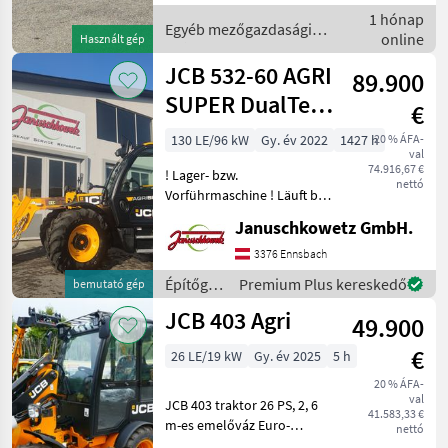
hidraulikakör, Gyorsváltó-
1 hónap
keretek Egyéb
Egyéb mezőgazdasági
online
Használt gép
mezőgazdasági erőgépe
erőgépek / JCB
JCB 532-60 AGRI
89.900
SUPER DualTec
€
VT
130 LE/96 kW
Gy. év 2022
1427 h
20 % ÁFA-
val
Teleskoplader
74.916,67 €
! Lager- bzw.
nettó
Vorführmaschine ! Läuft bei
uns am Betrieb. DualTech
Januschkowetz GmbH.
VT JCB‐DualTech‐Getriebe
(stufenlos) mit einem
3376 Ennsbach
Kegelradgetriebe und
Építőgépek
Premium Plus kereskedő
bemutató gép
einem mechanischen Lastsc
/ JCB
JCB 403 Agri
49.900
€
26 LE/19 kW
Gy. év 2025
5 h
20 % ÁFA-
val
JCB 403 traktor 26 PS, 2, 6
41.583,33 €
m-es emelőváz Euro-
nettó
csatlakozóval, 3.