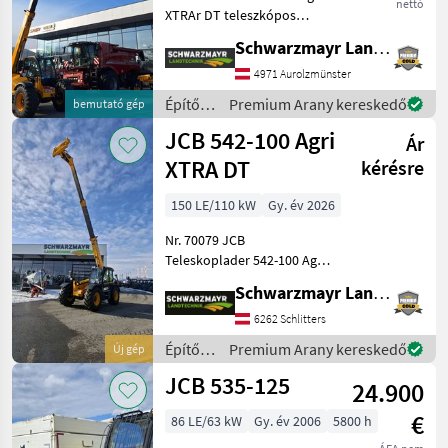
nettó
XTRAr DT teleszkópos
rakodó - 4, 2 tonnás
Schwarzmayr Landtechnik GmbH - Aurolzmünster
emelési erővel - 9, 8
méteres emelési
4971 Aurolzmünster
magassággal - 150 PS-os, 4
Építőgépek
Premium Arany kereskedő
bemutató gép
hengeres JCB Dieselmax
/ JCB
JCB 542-100 Agri
Common
Ár
XTRA DT
kérésre
150 LE/110 kW
Gy. év 2026
Nr. 70079 JCB
Teleskoplader 542-100 Agri
XTRAr DT - mit Hubkraft 4, 2
Schwarzmayr Landtechnik GmbH - Schlitters
Tonnen - mit Hubhöhe 9, 8
Meter - mit 150PS 4 Zylinder
6262 Schlitters
JCB Dieselmax Common
Építőgépek
Premium Arany kereskedő
Új gép
Rail (bis 2000b
/ JCB
JCB 535-125
24.900
€
86 LE/63 kW
Gy. év 2006
5800 h