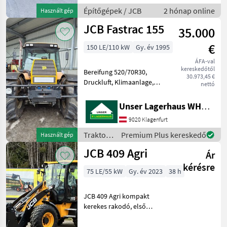
Építőgépek / JCB
2 hónap online
Használt gép
JCB Fastrac 155
35.000
€
150 LE/110 kW
Gy. év 1995
ÁFA-val
kereskedőtől
Bereifung 520/70R30,
30.973,45 €
Druckluft, Klimaanlage,
nettó
hydr. Bremse, AHV autom.
ca. 6500 Betriebsstunden
Unser Lagerhaus WHG, Kärnten, Klagenfurt
Informieren Sie sich bitte
9020 Klagenfurt
vor Fahrt-Antritt
telefonisch, ob die von I
Traktorok
Premium Plus kereskedő
Használt gép
/ JCB
JCB 409 Agri
Ár
kérésre
75 LE/55 kW
Gy. év 2023
38 h
JCB 409 Agri kompakt
kerekes rakodó, első
forgalomba helyezés: 2026,
75 PS-os motorral, AdBlue