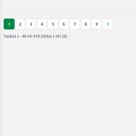
/ JCB
1
2
3
4
5
6
7
8
9
Találat
1
-
48
tól
478
(Oldal 1 tól 10)