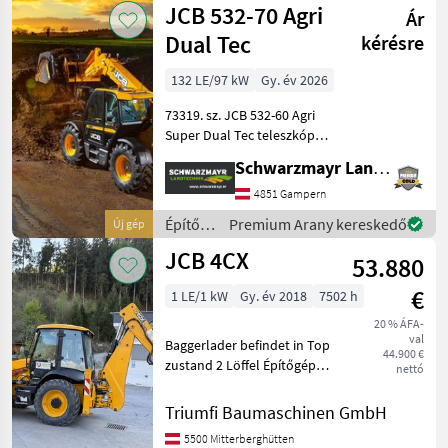
JCB 532-70 Agri
Ár
Dual Tec
kérésre
132 LE/97 kW
Gy. év 2026
73319. sz. JCB 532-60 Agri
Super Dual Tec teleszkópos
rakodó - 3, 2 tonnás
Schwarzmayr Landtechnik GmbH - Gampern
emelési erővel - 7, 0
méteres emelési
4851 Gampern
magassággal - 4 hengeres
Építőgépek
Premium Arany kereskedő
Új gép
JCB Dieselmax Common
/ JCB
JCB 4CX
Rail m
53.880
€
1 LE/1 kW
Gy. év 2018
7502 h
20 % ÁFA-
val
Baggerlader befindet in Top
44.900 €
zustand 2 Löffel Építőgépek
nettó
Kotró-rakodók
Triumfi Baumaschinen GmbH
5500 Mitterberghütten