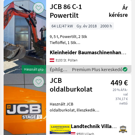
/ JCB
JCB 86 C-1
Mini kotrógép
Ár
Powertilt
kérésre
64 LE/47 kW
Gy. év 2018
2000 h
9, 5 t, Powertilt, 2 Stk
Tieflöffel, 1 Stk
Böschungslöffel Építőgépek
Kleinheider Baumaschinenhandel GmbH.
Mini kotrógép
3100 St. Pölten
Építőgépek
Premium Plus kereskedő
Használt gép
/ JCB
JCB
449 €
oldalburkolat
20 % ÁFA-
val
374,17 €
nettó
Használt JCB
oldalburkolat, illeszkedik a
JCB 406, 407, 409
modellekhez, cikkszám:
Landtechnik Villach GmbH
401/C8290 (burkolat),
332/A6914 (vázburkolat),
9500 Villach