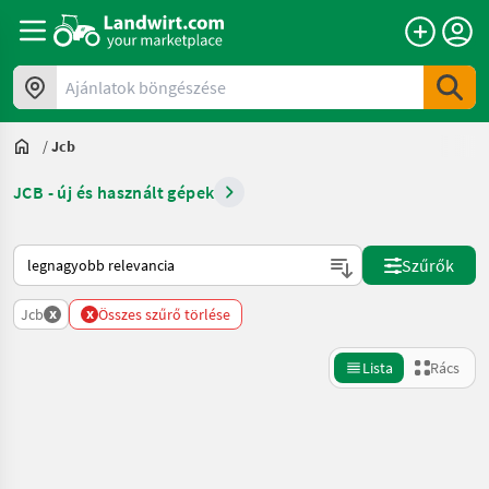
Ajánlatok böngészése
/
Jcb
JCB - új és használt gépek
Így van sorba rendezve a Landwirt.com-on
Szűrők
x
x
Jcb
Összes szűrő törlése
Lista
Rács
Keresés