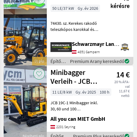
kérésre
50 LE/37 kW
Gy. év 2026
74430. sz. Kerekes rakodó
teleszkópos karokkal és
csuklós kormányzással -
emelési magasság: 3 500
Schwarzmayr Landtechnik GmbH - Gampern
mm - hasznos teherbírás: 1
4851 Gampern
100 kg - 1 935 kg
billenőterhelés kinyú
Építőgépek
Premium Arany kereskedő
Új gép
/ JCB
Minibagger
14 €
Verleih - JCB
20 % ÁFA-
val
Bagger Mieten.
11,67 €
11 LE/8 kW
Gy. év 2025
100 h
nettó
JCB 19C-1 Minibagger inkl.
30, 60 und 100
Böschungslöffel. JCB
All you can MIET GmbH
Minibagger 19C-1 Daten:
Mini Bagger JCB
2201 Seyring
Eigengewicht 1, 94t
Építőgépek
Premium Plus kereskedő
Bérelhető gép