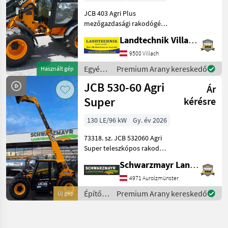
JCB 403 Agri Plus
mezőgazdasági rakodógép,
50 PS, emelőváz Euro-
Landtechnik Villach GmbH
csatlakozóval, 3.
vezérlőkör, nyomásmentes
9500 Villach
visszatérő rendszer elöl,
Egyéb
Premium Arany kereskedő
Használt gép
egykaros joystick, 2
mezőgazdasági
JCB 530-60 Agri
fokozatú hi
Ár
erőgépek
/ JCB
Super
kérésre
130 LE/96 kW
Gy. év 2026
73318. sz. JCB 532060 Agri
Super teleszkópos rakodó -
3, 0 tonnás emelési erővel -
Schwarzmayr Landtechnik GmbH - Aurolzmünster
6, 0 méteres emelési
magassággal - 4 hengeres
4971 Aurolzmünster
JCB Dieselmax Common
Építőgépek
Premium Arany kereskedő
Új gép
Rail motorral
/ JCB