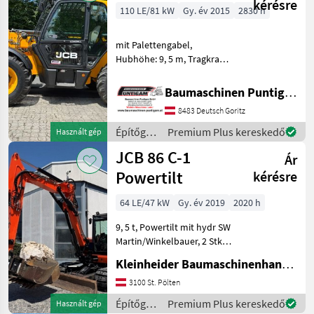
/ JCB
kérésre
110 LE/81 kW
Gy. év 2015
2830 h
mit Palettengabel,
Hubhöhe: 9, 5 m, Tragkraft
3.500 kg Referenznummer:
21013 Baumaschinen
Baumaschinen Puntigam GmbH
Puntigam GmbH Unser
8483 Deutsch Goritz
Spezialgebiet: Ankauf -
Verkauf - Vermietung von
Építőgépek
Premium Plus kereskedő
Használt gép
/ JCB
JCB 86 C-1
Ár
Powertilt
kérésre
64 LE/47 kW
Gy. év 2019
2020 h
9, 5 t, Powertilt mit hydr SW
Martin/Winkelbauer, 2 Stk
Tieflöffel, 1 Stk
Kleinheider Baumaschinenhandel GmbH.
Böschungslöffel,
Vollverrohrung, Klima,
3100 St. Pölten
Eisenketten mit
Építőgépek
Premium Plus kereskedő
Használt gép
Gummipads Építőgépek