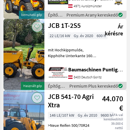
emelési erővel - 9, 8
méteres emelési
4971 Aurolzmünster
magassággal - 173 PS-os, 4
Építőgépek
Premium Arany kereskedő
bemutató gép
hengeres JCB Dieselmax
/ JCB
JCB 1T-2S5
Common R
Ár
kérésre
22 LE/16 kW
Gy. év 2020
600 h
mit Hochkippmulde,
Kipphöhe Unterkante 160
cm, Nutzlast 1.000 kg,
Durchfahrtsbreite 1.100
Baumaschinen Puntigam GmbH
mm Referenznummer:
8483 Deutsch Goritz
15114 Baumaschinen
Puntigam GmbH Unser
Építőgépek
Premium Plus kereskedő
Használt gép
Spezialgebiet:
/ JCB
JCB 541-70 Agri
44.070
Xtra
€
146 LE/107 kW
Gy. év 2010
9600 h
ÁFA-val
kereskedőtől
39.000 €
>Neue Reifen 500/70R24
nettó