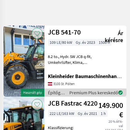
JCB 541-70
Ár
kérésre
109 LE/80 kW
Gy. év 2023
1500 h
8.2 to., Hydr. SW JCB q-fit,
Umkehrlüfter, Klima,
Joystick mit sw-Steuerung
Tele und 3. Kreis, 80l/min
Kleinheider Baumaschinenhandel GmbH.
Zusatzhydraulik
3100 St. Pölten
Zahnradpumpe, 1, 2 m3
Schaufel und Gabel Építő
Építőgépek
Premium Plus kereskedő
Használt gép
/ JCB
JCB Fastrac 4220
149.900
€
222 LE/163 kW
Gy. év 2021
1 h
20 % ÁFA-
val
Klassifizierung: