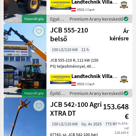
Landtechnik Villach GmbH
Marketplace
Apróhirdetések
ajánlatok
úszóállással, zárt fülke
9500 Villach
fűtéssel és ajtóval, JCB
szerszámt
Egyéb
Premium Arany kereskedő
Használt gép
mezőgazdasági
JCB 555-210
Ár
erőgépek
/ JCB
belső
kérésre
150 LE/110 kW
11 h
JCB 555-210 R, 112 kW (150
PS) teljesítménnyel, 40
km/h-s változat, 7
Landtechnik Villach GmbH
hüvelykes terheléskezelő
kijelző automatikus
9500 Villach
munkagép-felismeréssel,
Építőgépek
Premium Arany kereskedő
Használt gép
fűtött és légkondicionált
/ JCB
JCB 542-100 Agri
153.648
XTRA DT
€
150 LE/110 kW
Gy. év 2025
775 h
20 % ÁFA-
val
128.040 €
67743. sz. JCB 542-100 Agri