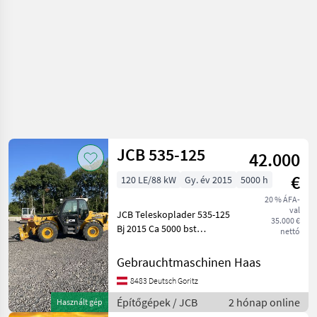
JCB 535-125
42.000
€
120 LE/88 kW
Gy. év 2015
5000 h
20 % ÁFA-
val
JCB Teleskoplader 535-125
35.000 €
Bj 2015 Ca 5000 bst
nettó
Hydraulischer
Niveauausgleich
Gebrauchtmaschinen Haas
Hydraulische Abstützung
8483 Deutsch Goritz
Zusatzhydraulik 12.5 Meter
Hubhöhe 3.5 Tonnen
Építőgépek / JCB
2 hónap online
Használt gép
Hubkra