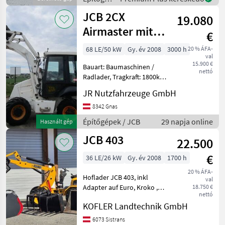
Transportbreite 1, 0m
/ JCB
JCB 2CX
Grabtiefe 2, 81
19.080
Airmaster mit
€
Schaufel +
68 LE/50 kW
Gy. év 2008
3000 h
20 % ÁFA-
val
Luftkompressor
15.900 €
Bauart: Baumaschinen /
nettó
Radlader, Tragkraft: 1800kg,
Sonderausstattung: 3.
JR Nutzfahrzeuge GmbH
Ventil, Heizung, Vollkabine,
Beschreibung: JCB 2CX
8342 Gnas
Airmaster -- Baujahr 2008 --
Építőgépek / JCB
29 napja online
Használt gép
3000 Betr
JCB 403
22.500
€
36 LE/26 kW
Gy. év 2008
1700 h
20 % ÁFA-
Hoflader JCB 403, inkl
val
Adapter auf Euro, Kroko ,
18.750 €
nettó
Hochkippschaufel ,
KOFLER Landtechnik GmbH
Palettengabel ,
Leichgutschaufel Pót-
6073 Sistrans