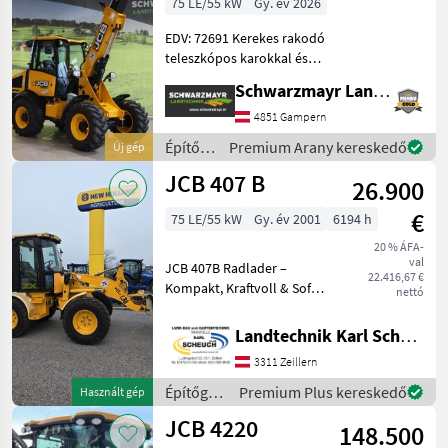
75 LE/55 kW
Gy. év 2026
EDV: 72691 Kerekes rakodó
teleszkópos karokkal és
csuklós kormányzással -
Schwarzmayr Landtechnik GmbH - Gampern
emelési magasság: 4 358
mm - hasznos teherbírás: 2
4851 Gampern
200 kg - zárt fülkével,
Építőgépek
Premium Arany kereskedő
Új gép
ROPS/FOPS véd
/ JCB
JCB 407 B
26.900
€
75 LE/55 kW
Gy. év 2001
6194 h
20 % ÁFA-
val
JCB 407B Radlader –
22.416,67 €
Kompakt, Kraftvoll & Sofort
nettó
Einsatzbereit Suchen Sie
eine zuverlässige
Landtechnik Karl Scheuch
Arbeitsmaschine für Hof,
3311 Zeillern
Baustelle oder Garten-
Landschaftsbau? Dieser JCB
Építőgépek
Premium Plus kereskedő
Használt gép
/ JCB
JCB 4220
148.500