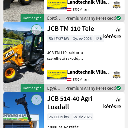
Landtechnik Villach GmbH
nélkül, hidrosztatikus
9500 Villach
hajtással, 40 km/h
sebességgel, 100%-os
Építőgépek
Premium Arany kereskedő
Használt gép
elzárás
/ JCB
JCB TM 110 Tele
Ár
kérésre
50 LE/37 kW
Gy. év 2026
12 h
JCB TM 110 traktorra
szerelhető rakodó,
teleszkópos kinyújtással,
Euro-csatlakozóval,
Landtechnik Villach GmbH
hidraulikus
9500 Villach
szerszámreteszeléssel, 3.
vezetékkel, hidraulikus
Egyéb
Premium Arany kereskedő
Használt gép
rezgéscsillapítás
mezőgazdasági
JCB 514-40 Agri
Ár
erőgépek
/ JCB
Loadall
kérésre
26 LE/19 kW
Gy. év 2026
73086. sz. Rögzítés: