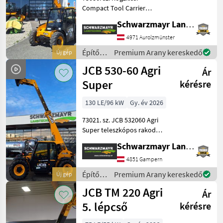
Compact Tool Carrier
rögzítés Emelési erő: 1 400
Schwarzmayr Landtechnik GmbH - Aurolzmünster
kg Emelési magasság: 4 000
mm Motor: Perkins 403J-11
4971 Aurolzmünster
Nyomaték 1 400
Építőgépek
Premium Arany kereskedő
Új gép
fordulat/percnél: 66, 9
/ JCB
JCB 530-60 Agri
Ár
Super
kérésre
130 LE/96 kW
Gy. év 2026
73021. sz. JCB 532060 Agri
Super teleszkópos rakodó -
3, 0 tonnás emelési erővel -
Schwarzmayr Landtechnik GmbH - Gampern
6, 0 méteres emelési
magassággal - 4 hengeres
4851 Gampern
JCB Dieselmax Common
Építőgépek
Premium Arany kereskedő
Új gép
Rail motorral
/ JCB
JCB TM 220 Agri
Ár
5. lépcső
kérésre