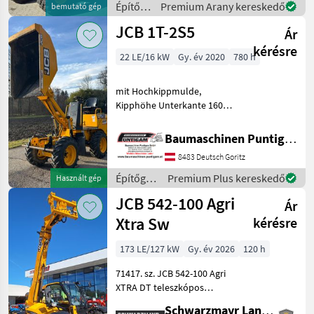
Építőgépek
Premium Arany kereskedő
bemutató gép
Rail motorral
/ JCB
JCB 1T-2S5
Ár
kérésre
22 LE/16 kW
Gy. év 2020
780 h
mit Hochkippmulde,
Kipphöhe Unterkante 160
cm, Nutzlast 1.000 kg,
Durchfahrtsbreite 1.100
Baumaschinen Puntigam GmbH
mm, Referenznummer:
8483 Deutsch Goritz
3425 Baumaschinen
Puntigam GmbH Unser
Építőgépek
Premium Plus kereskedő
Használt gép
Spezialgebiet:
/ JCB
JCB 542-100 Agri
Ár
Xtra Sw
kérésre
173 LE/127 kW
Gy. év 2026
120 h
71417. sz. JCB 542-100 Agri
XTRA DT teleszkópos
rakodó - 4, 2 tonnás
Schwarzmayr Landtechnik GmbH - Aurolzmünster