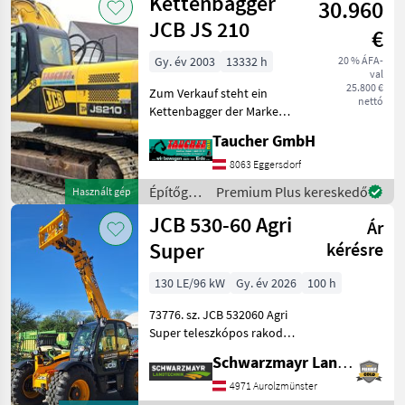
Kettenbagger
30.960
JCB JS 210
€
Gy. év 2003
13332 h
20 % ÁFA-
val
25.800 €
Zum Verkauf steht ein
nettó
Kettenbagger der Marke
JCB Modell JS 210 in gutem
Taucher GmbH
Zustand. Baujahr: 2003
Betriebsstunden: 13.332 h
8063 Eggersdorf
Einsatzgewicht: 22.000 kg
Építőgépek
Premium Plus kereskedő
Használt gép
Der Bagger
/ JCB
JCB 530-60 Agri
Ár
Super
kérésre
130 LE/96 kW
Gy. év 2026
100 h
73776. sz. JCB 532060 Agri
Super teleszkópos rakodó -
3, 0 tonnás emelési erővel -
Schwarzmayr Landtechnik GmbH - Aurolzmünster
6, 0 méteres emelési
magassággal - 4 hengeres
4971 Aurolzmünster
JCB Dieselmax Common