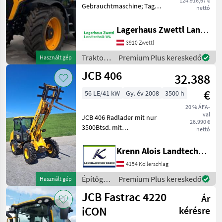
124.916,67 €
Gebrauchtmaschine; Tag
nettó
der Erstzulassung:
15.04.2021; Name des
Lagerhaus Zwettl Landtechnik
Getriebes: CVT;
3910 Zwettl
Hydraulische Lenkung: Ja;
Außenbedienung
Traktorok
Premium Plus kereskedő
Használt gép
Frontkraftheber: Ja; Anzahl
/ JCB
JCB 406
32.388
€
56 LE/41 kW
Gy. év 2008
3500 h
20 % ÁFA-
val
JCB 406 Radlader mit nur
26.990 €
3500Btsd. mit
nettó
Schaufel+Palettengabel,
neuer Service, neue Reifen,
Krenn Alois Landtechnik GmbH
DEUTZ- Motor 4Zyl. ohne
4154 Kollerschlag
Abgasnachbehandlung.
Üzemanyag: ,
Építőgépek
Premium Plus kereskedő
Használt gép
hidrosztatikus, h
/ JCB
JCB Fastrac 4220
Ár
iCON
kérésre