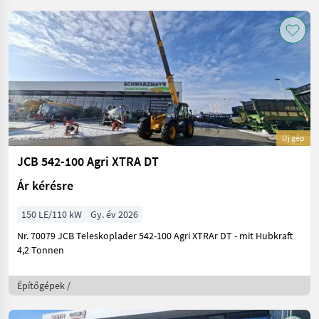
Új gép
JCB 542-100 Agri XTRA DT
Ár kérésre
150 LE/110 kW
Gy. év 2026
Nr. 70079 JCB Teleskoplader 542-100 Agri XTRAr DT - mit Hubkraft
4,2 Tonnen
Építőgépek /