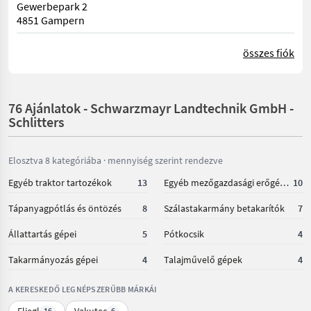
Gewerbepark 2
4851 Gampern
összes fiók
76 Ajánlatok - Schwarzmayr Landtechnik GmbH -
Schlitters
Elosztva 8 kategóriába · mennyiség szerint rendezve
Egyéb traktor tartozékok
13
Egyéb mezőgazdasági erőgépek
10
Tápanyagpótlás és öntözés
8
Szálastakarmány betakarítók
7
Állattartás gépei
5
Pótkocsik
4
Takarmányozás gépei
4
Talajművelő gépek
4
A KERESKEDŐ LEGNÉPSZERŰBB MÁRKÁI
Fliegl
Vakutec
16
6