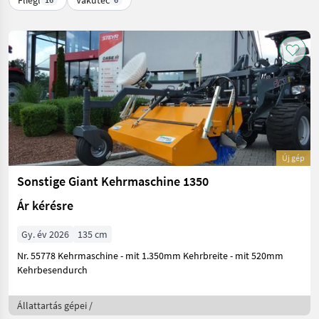
Új gép
Sonstige Giant Kehrmaschine 1350
Ár kérésre
Gy. év 2026
135 cm
Nr. 55778 Kehrmaschine - mit 1.350mm Kehrbreite - mit 520mm
Kehrbesendurch
Állattartás gépei /