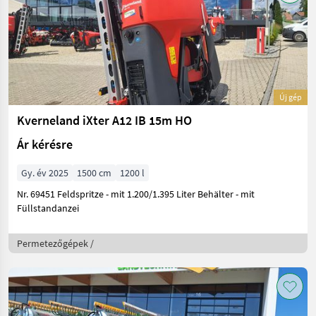
Új gép
Kverneland iXter A12 IB 15m HO
Ár kérésre
Gy. év 2025
1500 cm
1200 l
Nr. 69451 Feldspritze - mit 1.200/1.395 Liter Behälter - mit
Füllstandanzei
Permetezőgépek /