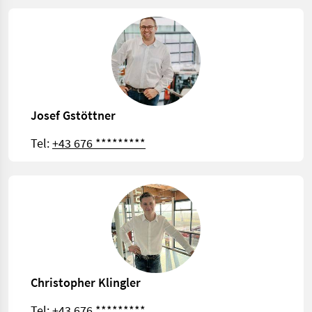
Josef Gstöttner
Tel:
+43 676 *********
Christopher Klingler
Tel:
+43 676 *********