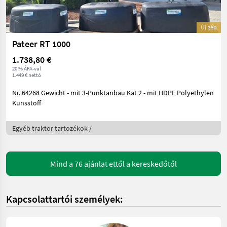
Új gép
Pateer RT 1000
1.738,80 €
20 % ÁFA-val
1.449 € nettó
Nr. 64268 Gewicht - mit 3-Punktanbau Kat 2 - mit HDPE Polyethylen
Kunsstoff
Egyéb traktor tartozékok /
Mind a 76 ajánlat ettől a kereskedőtől
Kapcsolattartói személyek: