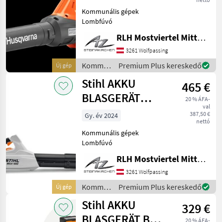
Kommunális gépek
Lombfúvó
RLH Mostviertel Mitte - Standort Steinakirchen
3261 Wolfpassing
Kommunális
Premium Plus kereskedő
Új gép
gépek /
Stihl AKKU
465 €
Husqvarna
BLASGERÄT
20 % ÁFA-
val
BGA100
387,50 €
Gy. év 2024
nettó
Kommunális gépek
Lombfúvó
RLH Mostviertel Mitte - Standort Steinakirchen
3261 Wolfpassing
Kommunális
Premium Plus kereskedő
Új gép
gépek /
Stihl AKKU
329 €
Stihl
BLASGERÄT BGA
20 % ÁFA-