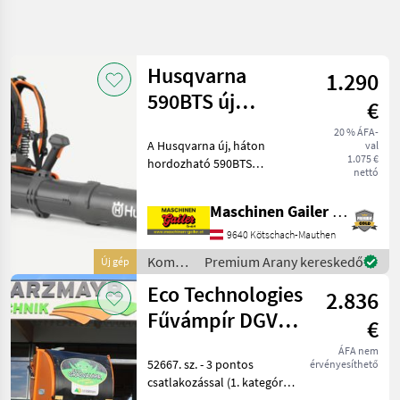
Keresés
pontosítása
Husqvarna
1.290
Kategória
Ország
Szűrők
3
1
590BTS új
€
fúvógép, 25%-
20 % ÁFA-
9 eredmény
AKTUÁLIS
A Husqvarna új, háton
Visszaállítás
val
kal nagyobb
ÚTVONAL
megjelenítése
1.075 €
hordozható 590BTS
teljesítménnyel!
nettó
Kommunális
fúvógépe mostantól még
gépek/eszközök
nagyobb teljesítményével
Maschinen Gailer GmbH
Kommunalis
és kisebb súlyával nyűgözi
Gepek
le a felhasználókat - Motor:
9640 Kötschach-Mauthen
79, 4 cm³-es kétütemű
Lombfuvo
Kommunális
Premium Arany kereskedő
Új gép
gépek /
Eco Technologies
KATEGÓRIA
2.836
Husqvarna
KIVÁLASZTÁSA
Fűvámpír DGV2-
€
Stihl
4
1000H
ÁFA nem
52667. sz. - 3 pontos
érvényesíthető
Husqvarna
3
csatlakozással (1. kategória)
- 1000 l űrtartalommal -