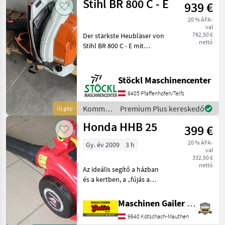
Stihl BR 800 C - E
939 €
Stihl
20 % ÁFA-
val
782,50 €
Der stärkste Heubläser von
nettó
Stihl BR 800 C - E mit
seitlichen Starter. Neu
Kommunális gépek
Lombfúvó
Stöckl Maschinencenter
6405 Pfaffenhofen/Telfs
Kommunális
Premium Plus kereskedő
Új gép
gépek /
Honda HHB 25
399 €
Stihl
20 % ÁFA-
Gy. év 2009
3 h
val
332,50 €
nettó
Az ideális segítő a házban
és a kertben, a „fújás a
seprés helyett” mottó
jegyében. A lombfúvót egy
Maschinen Gailer GmbH
25 cm³ hengerűrtartalmú
9640 Kötschach-Mauthen
négyütemű motor hajtja,