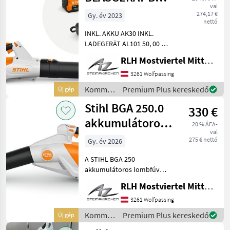
val
60 SET
274,17 €
Gy. év 2023
nettó
INKL. AKKU AK30 INKL.
LADEGERÄT AL101 50, 00 €
Cashback bis 30.06.2026
RLH Mostviertel Mitte - Standort Steinakirchen
Kommunális gépek
Lombfúvó
3261 Wolfpassing
Kommunális
Premium Plus kereskedő
Új gép
gépek /
Stihl BGA 250.0
330 €
Stihl
akkumulátoros
20 % ÁFA-
val
fúvógép
275 € nettó
Gy. év 2026
A STIHL BGA 250
akkumulátoros lombfúvó a
világ legerősebb kézi
RLH Mostviertel Mitte - Standort Steinakirchen
fúvógépe az akkumulátor
teljes üzemideje alatt –
3261 Wolfpassing
ideális professzionális
Kommunális
Premium Plus kereskedő
Új gép
kertészeti és tájépítészeti f
gépek /