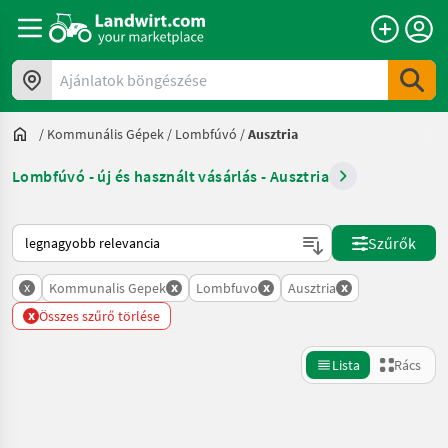
Ajánlatok böngészése
/
Kommunális Gépek
/
Lombfúvó
/
Ausztria
Lombfúvó - új és használt vásárlás - Ausztria
Így van sorba rendezve a Landwirt.com-on
Szűrők
x
x
x
x
Kommunalis Gepek
Lombfuvo
Ausztria
x
Összes szűrő törlése
Lista
Rács