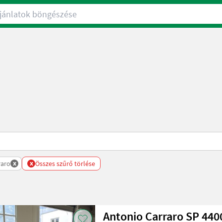
nlatok böngészése
x
x
raro
Összes szűrő törlése
Antonio Carraro SP 4400 inkl. Schild m