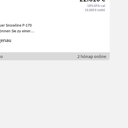
19% ÁFA-val
19.000 € nettó
euer Snowline P-170
en Alle Angaben ohne G
genau
ro
2 hónap online