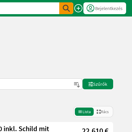
Bejelentkezés
Szűrők
Lista
Rács
it
22.610 €