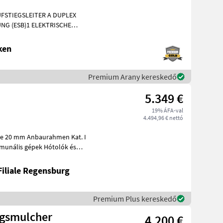
FSTIEGSLEITER A DUPLEX
NG (ESB)1 ELEKTRISCHE
E AM FAHRZEUG1 KUPPL
ken
Premium Arany kereskedő
5.349 €
19% ÁFA-val
4.494,96 € nettó
Filiale Regensburg
Premium Plus kereskedő
ngsmulcher
4.200 €