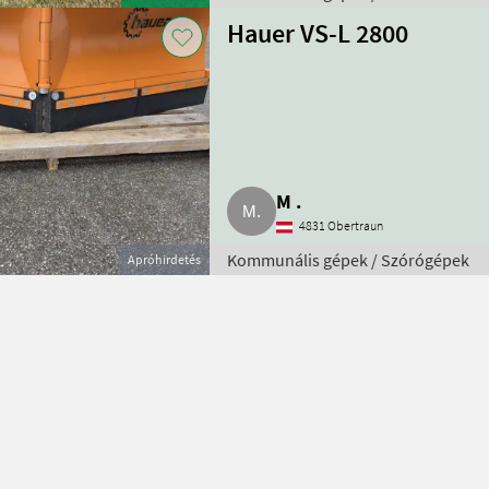
Hauer VS-L 2800
M .
4831 Obertraun
Kommunális gépek / Szórógépek
Apróhirdetés