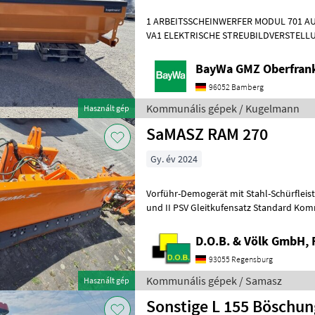
1 ARBEITSSCHEINWERFER MODUL 701 AU
VA1 ELEKTRISCHE STREUBILDVERSTELLU
STREUKONTROLLE (ESK)1 ERSTMONTAG
BayWa GMZ Oberfran
96052 Bamberg
Kommunális gépek / Kugelmann
Használt gép
SaMASZ RAM 270
Gy. év 2024
Vorführ-Demogerät mit Stahl-Schürfleiste 20 mm Anbaurahmen Kat. I
und II PSV Gleitkufensatz Standard Kommunális gépek Hótolók és
hómarók
D.O.B. & Völk GmbH, 
93055 Regensburg
Kommunális gépek / Samasz
Használt gép
Sonstige L 155 Böschu