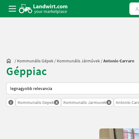
Ajá
/
Kommunális Gépek
/
Kommunális Járművek
/
Antonio Carraro
Géppiac
Így van sorba rendezve a Landwirt.com-on
x
x
x
Kommunalis Gepek
Kommunalis Jarmuvek
Antonio Car