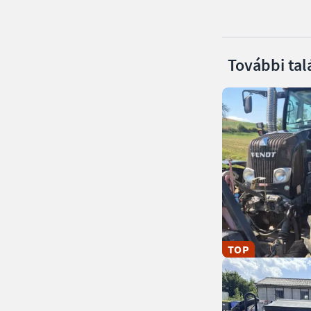
További tal
TOP