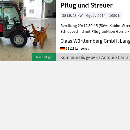
Pflug und Streuer
38 LE/28 kW
Gy. év 2014
1650 h
Bereifung 29x12.50-15 (50%) Kabine Str
Schiebeschild mit Pflugfunktion Gerne können Sie zu einer
Besichtigung vorbeikomm
Claas Württemberg GmbH, Lan
89129 Langenau
Kommunális gépek / Antonio Carra
Használt gép