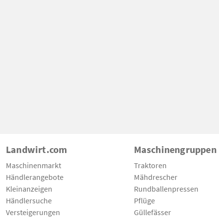
Landwirt.com
Maschinengruppen
Maschinenmarkt
Traktoren
Händlerangebote
Mähdrescher
Kleinanzeigen
Rundballenpressen
Händlersuche
Pflüge
Versteigerungen
Güllefässer