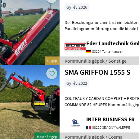
Gy. év 2026
Der Böschungsmulcher L ist ein leichter
Parallelogrammführung und die ideale L
geringerer Leistung (Ab 25 PS). Er eignet 
Eder Landtechnik G
83104 Tuntenhausen
Kommunális gépek / Sonstige
Új gép
SMA GRIFFON 1555 S
Gy. év 2022
COUTEAUX Y CARDAN COMPLET + PROTE
COMMANDE 82 HEURES Kommu
INTER BUSINESS FR
08220 SEVIGNY WALEPPE
Kommunális gépek / Cosma
Használt gép