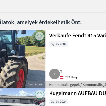
álatok, amelyek érdekelhetik Önt:
Verkaufe Fendt 415 Var
Gy. év 2009
T .
3350 Haag
Kommunális gépek / Kommunális j
Apróhirdetés
Kugelmann AUFBAU DU
Gy. év 2024