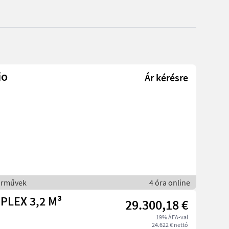
io
Ár kérésre
árművek
4 óra online
PLEX 3,2 M³
29.300,18 €
19% ÁFA-val
24.622 € nettó