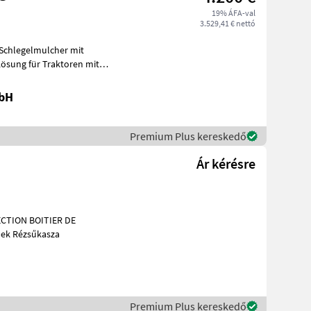
19% ÁFA-val
3.529,41 € nettó
 Schlegelmulcher mit
ösung für Traktoren mit
s
mbH
Premium Plus kereskedő
Ár kérésre
CTION BOITIER DE
nális gépek Rézsűkasza
Premium Plus kereskedő