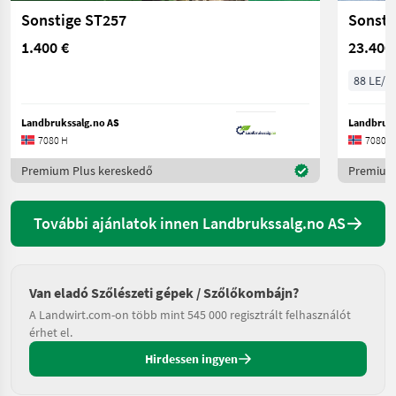
Sonstige ST257
Sonsti
1.400 €
23.400
88 LE/6
Landbrukssalg.no AS
Landbruks
7080 H
7080 H
Premium Plus kereskedő
Premium 
További ajánlatok innen Landbrukssalg.no AS
Van eladó Szőlészeti gépek / Szőlőkombájn?
A Landwirt.com-on több mint 545 000 regisztrált felhasználót
érhet el.
Hirdessen ingyen