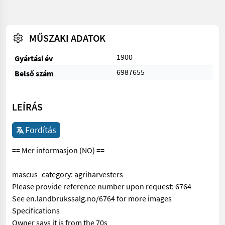
MŰSZAKI ADATOK
1900
Gyártási év
6987655
Belső szám
LEÍRÁS
Fordítás
== Mer informasjon (NO) ==
mascus_category: agriharvesters
Please provide reference number upon request: 6764
See en.landbrukssalg.no/6764 for more images
Specifications
Owner says it is from the 70s