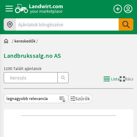
Ajánlatok böngészése
/
kereskedők
/
Landbrukssalg.no AS
1100 Talált ajánlatok
Lista
Rács
Szűrők