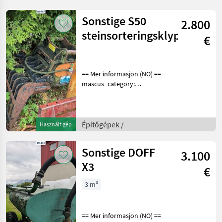
en.landbrukssalg.no/9463
for more images Specif
Sonstige S50
2.800
steinsorteringsklype
€
== Mer informasjon (NO) ==
mascus_category:
constructioncomponents
Please provide reference
number upon request: 9467
See
Építőgépek /
Használt gép
en.landbrukssalg.no/9467
for more images
Sonstige DOFF
3.100
X3
€
3 m³
== Mer informasjon (NO) ==