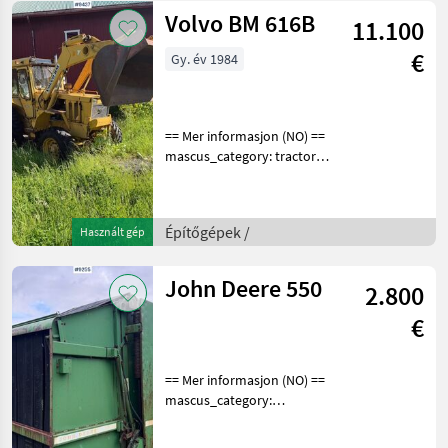
Volvo BM 616B
11.100
€
Gy. év 1984
== Mer informasjon (NO) ==
mascus_category: tractors
Please provide reference
number upon request: 9437
See
Építőgépek /
Használt gép
en.landbrukssalg.no/9437
for more images
Specification
John Deere 550
2.800
€
== Mer informasjon (NO) ==
mascus_category:
otherharvesters Please
provide reference number