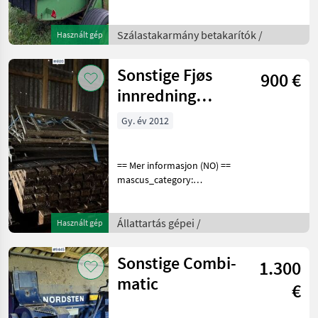
upon request: 9255 See
en.landbrukssalg.no/9255
Szálastakarmány betakarítók /
Használt gép
for more images Specif
Sonstige Fjøs
900 €
innredning
Kalveinnredning
Gy. év 2012
== Mer informasjon (NO) ==
mascus_category:
othertractoracc merke: Fjøs
innredning Please provide
reference number upon
Állattartás gépei /
Használt gép
request: 6120 See
en.landbrukssalg.no/6120
Sonstige Combi-
1.300
matic
€