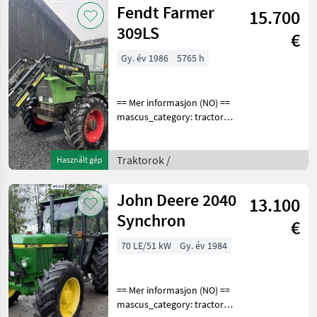
Fendt Farmer
15.700
309LS
€
Gy. év 1986
5765 h
== Mer informasjon (NO) ==
mascus_category: tractors
Please provide reference
number upon request: 9513
See
Traktorok /
Használt gép
en.landbrukssalg.no/9513
for more images
John Deere 2040
13.100
Specification
Synchron
€
70 LE/51 kW
Gy. év 1984
== Mer informasjon (NO) ==
mascus_category: tractors