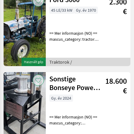
2.300
€
45 LE/33 kW
Gy. év 1970
== Mer informasjon (NO) ==
mascus_category: tractors
Please provide reference
number upon request: 9514
See
Traktorok /
Használt gép
en.landbrukssalg.no/9514
for more images
Specification
Sonstige
18.600
Bonseye Power
€
Nock
Gy. év 2024
== Mer informasjon (NO) ==
mascus_category:
constructioncomponents