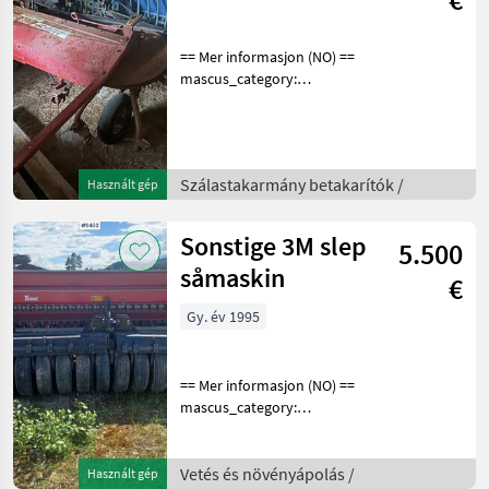
== Mer informasjon (NO) ==
mascus_category:
otherharvesters Please
provide reference number
upon request: 3593 See
en.landbrukssalg.no/3593
Szálastakarmány betakarítók /
Használt gép
for more images Specif
Sonstige 3M slep
5.500
såmaskin
€
Gy. év 1995
== Mer informasjon (NO) ==
mascus_category:
otherharvesters Please
provide reference number
upon request: 9463 See
Vetés és növényápolás /
Használt gép