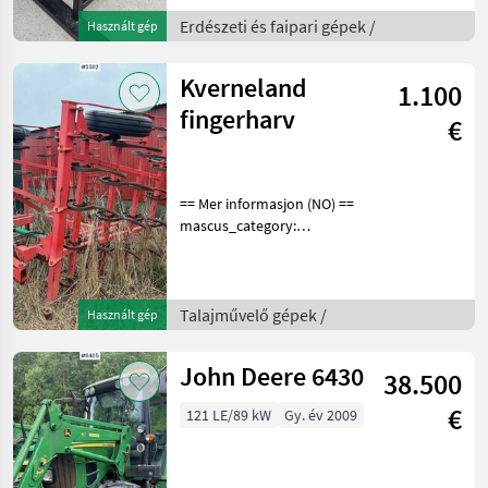
merke: Bonseye Please
provide reference number
Erdészeti és faipari gépek /
Használt gép
upon request: 9462 See
en.landbrukssalg.no/9462
Kverneland
1.100
fingerharv
€
== Mer informasjon (NO) ==
mascus_category:
tillageequipment Please
provide reference number
upon request: 3592 See
en.landbrukssalg.no/3592
Talajművelő gépek /
Használt gép
for more images Descr
John Deere 6430
38.500
€
121 LE/89 kW
Gy. év 2009