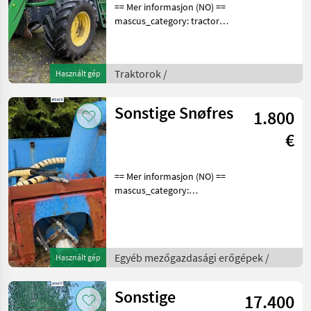
== Mer informasjon (NO) ==
mascus_category: tractors
Please provide reference
number upon request: 9465
See
Traktorok /
Használt gép
en.landbrukssalg.no/9465
for more images
Specification
Sonstige Snøfres
1.800
€
== Mer informasjon (NO) ==
mascus_category:
snowblades merke: Snøfres
Please provide reference
number upon request: 9468
See
Egyéb mezőgazdasági erőgépek /
Használt gép
en.landbrukssalg.no/9468
for more ima
Sonstige
17.400