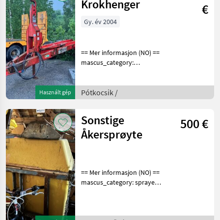
Krokhenger
€
Gy. év 2004
== Mer informasjon (NO) ==
mascus_category:
dumptrailers Please
provide reference number
upon request: 9477 See
Pótkocsik /
Használt gép
en.landbrukssalg.no/9477
for more images Specifica
Sonstige
500 €
Åkersprøyte
== Mer informasjon (NO) ==
mascus_category: sprayers
merke: Åkersprøyte Please
provide reference number
upon request: 5277 See