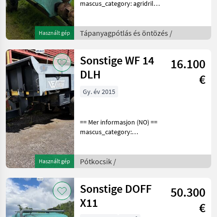
mascus_category: agridrills
merke: DOFF Please
provide reference number
upon request: 9466 See
Tápanyagpótlás és öntözés /
Használt gép
en.landbrukssalg.no/9466
for more images
Sonstige WF 14
16.100
DLH
€
Gy. év 2015
== Mer informasjon (NO) ==
mascus_category:
dumptrailers Please
provide reference number
upon request: 9442 See
Pótkocsik /
Használt gép
en.landbrukssalg.no/9442
for more images Specifica
Sonstige DOFF
50.300
X11
€