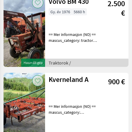
Volvo BM 430
2.500
for more images
€
Gy. év 1976
5660 h
== Mer informasjon (NO) ==
mascus_category: tractors
Please provide reference
number upon request: 9443
See
Traktorok /
Használt gép
en.landbrukssalg.no/9443
for more images
Specification
Kverneland A
900 €
== Mer informasjon (NO) ==
mascus_category:
tillageequipment Please
provide reference number
upon request: 9447 See