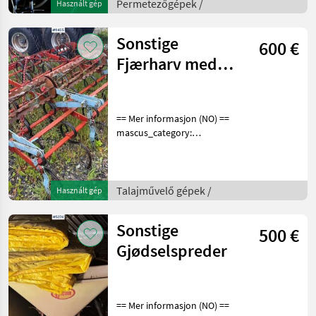
en.landbrukssalg.no/5277
Permetezőgépek /
Használt gép
for more i
Sonstige
600 €
Fjærharv med
ettervalse
== Mer informasjon (NO) ==
mascus_category:
tillageequipment Please
provide reference number
upon request: 9455 See
en.landbrukssalg.no/9455
Talajművelő gépek /
Használt gép
for more images Speci
Sonstige
500 €
Gjødselspreder
== Mer informasjon (NO) ==