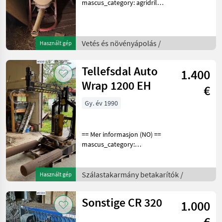
mascus_category: agridrills
Please provide reference
number upon request: 5274
See
en.landbrukssalg.no/5274
Vetés és növényápolás /
Használt gép
for more images
Beskrivelse
Tellefsdal Auto
1.400
Wrap 1200 EH
€
Gy. év 1990
== Mer informasjon (NO) ==
mascus_category:
otherharvesters Please
provide reference number
upon request: 5681 See
Szálastakarmány betakarítók /
Használt gép
en.landbrukssalg.no/5681
for more images Specif
Sonstige CR 320
1.000
€