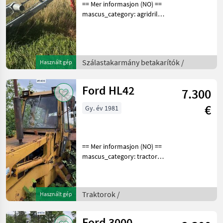
== Mer informasjon (NO) ==
mascus_category: agridrills
Please provide reference
number upon request: 6028
See
en.landbrukssalg.no/6028
Szálastakarmány betakarítók /
Használt gép
for more images Specificati
Ford HL42
7.300
€
Gy. év 1981
== Mer informasjon (NO) ==
mascus_category: tractors
Please provide reference
number upon request: 9496
See
Traktorok /
Használt gép
en.landbrukssalg.no/9496
for more images
Specification
Ford 3000