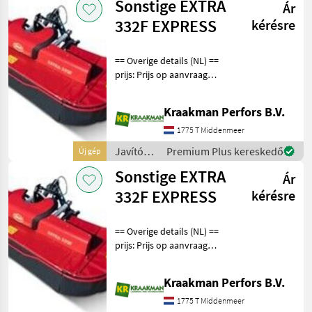
Sonstige EXTRA
Ár
alkatrészek
/
332F EXPRESS
kérésre
Sonstige
== Overige details (NL) ==
prijs: Prijs op aanvraag
Quantity: 1 Vicon EXTRA
300F serie front
Kraakman Perfors B.V.
schijvenmaaiers met 2.4 -
3.6m werkbreedte. De
1775 T Middenmeer
maaiers worden gekenme
Javítókészletek
Premium Plus kereskedő
Új gép
és
Sonstige EXTRA
Ár
alkatrészek
/
332F EXPRESS
kérésre
Sonstige
== Overige details (NL) ==
prijs: Prijs op aanvraag
Quantity: 1 Vicon EXTRA
300F serie front
Kraakman Perfors B.V.
schijvenmaaiers met 2.4 -
3.6m werkbreedte. De
1775 T Middenmeer