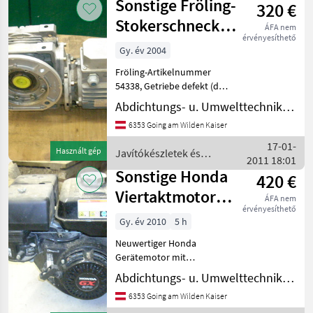
Sonstige Fröling-
320 €
alkatrészek
/
Stokerschneckengetriebe
ÁFA nem
Sonstige
érvényesíthető
inkl. Motor
Gy. év 2004
Fröling-Artikelnummer
54338, Getriebe defekt (das
große Schneckenrad aus
Abdichtungs- u. Umwelttechnik LANZ
Bronze ist defekt) aber neu
6353 Going am Wilden Kaiser
gelagert und abgedichtet,
Motor und Abtrieb in
17-01-
Használt gép
Javítókészletek és
Ordnung, Neupreis
2011 18:01
alkatrészek / Sonstige
Sonstige Honda
420 €
Viertaktmotor
ÁFA nem
érvényesíthető
GX 270
Gy. év 2010
5 h
Neuwertiger Honda
Gerätemotor mit
Kolbenreiber(Kolben und
Abdichtungs- u. Umwelttechnik LANZ
Zylinder unbrauchbar!),
6353 Going am Wilden Kaiser
sonst alle Teile wie