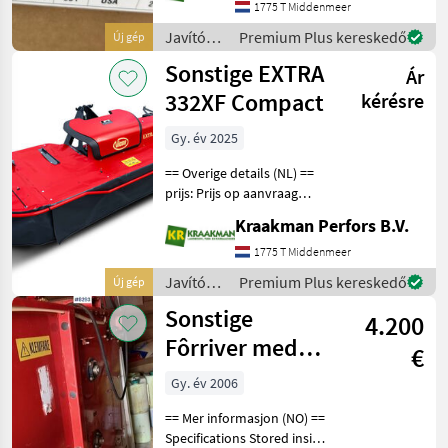
1775 T Middenmeer
JOHN DEERE 48A MAAIDEK
BM27782 48 inch
Javítókészletek
Premium Plus kereskedő
Új gép
és
Sonstige EXTRA
Ár
alkatrészek
/
332XF Compact
kérésre
Sonstige
Gy. év 2025
== Overige details (NL) ==
prijs: Prijs op aanvraag
Quantity: 1 Unit: Stuk De
Kraakman Perfors B.V.
Vicon EXTRA 332XF
Compact met een
1775 T Middenmeer
werkbreedte van 3, 2 m is
Javítókészletek
Premium Plus kereskedő
Új gép
een frontschijvenmaaier m
és
Sonstige
4.200
alkatrészek
/
Fôrriver med
€
Sonstige
matebånd
Gy. év 2006
== Mer informasjon (NO) ==
Specifications Stored inside