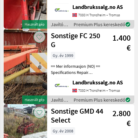
Ready for delivery
Landbrukssalg.no AS
Javítókészletek és
alkatrészek Bontott
7080 H Trondheim – Tromsø
alkatrészek
Javítókészletek
Premium Plus kereskedő
Használt gép
és
Sonstige FC 250
1.400
alkatrészek
/
G
€
Sonstige
Gy. év 1999
== Mer informasjon (NO) ==
Specifications Repair
object/ parts machine
Landbrukssalg.no AS
Working width approx. 250
cm Net weight approx. 1080
7080 H Trondheim – Tromsø
kg Ready for delivery
Javítókészletek
Premium Plus kereskedő
Használt gép
Javítókészl
és
Sonstige GMD 44
2.800
alkatrészek
/
Select
€
Sonstige
Gy. év 2008