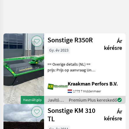
Sonstige R350R
Ár
kérésre
Gy. év 2023
== Overige details (NL) ==
prijs: Prijs op aanvraag Unit:
Stuk jong gebruikte John
Deere R350R maaier
Kraakman Perfors B.V.
Inclusief aftakas Inclusief
1775 T Middenmeer
verticaal parkeerframe
Snelwisse
Javítókészletek
Premium Plus kereskedő
Használt gép
és
Sonstige KM 310
Ár
alkatrészek
/
TL
kérésre
Sonstige