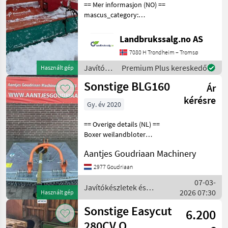
== Mer informasjon (NO) ==
mascus_category:
otherharvesters Please
provide reference number
Landbrukssalg.no AS
upon request: 7320 See
7080 H Trondheim – Tromsø
en.landbrukssalg.no/7320
for more images Specif
Javítókészletek
Premium Plus kereskedő
Használt gép
és
Sonstige BLG160
Ár
alkatrészek
/
kérésre
Gy. év 2020
Sonstige
== Overige details (NL) ==
Boxer weilandbloter
BLG160 • Werkbreedte
Aantjes Goudriaan Machinery
1600 mm • Minimaal
vermogen 25PK • Voorzien
2977 Goudriaan
van 2 messen • Cat 1
07-03-
aansluiting •
Javítókészletek és
2026 07:30
Használt gép
alkatrészek / Sonstige
Sonstige Easycut
6.200
280CV Q