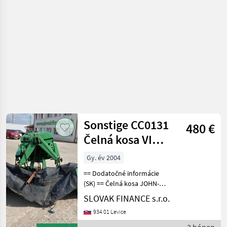
Sonstige CC0131
480 €
Čelná kosa VIN
750
Gy. év 2004
== Dodatočné informácie
(SK) == Čelná kosa JOHN-
DEERE CC0131 r.v. 2004,
SLOVAK FINANCE s.r.o.
pracovná šírka: 1400 – 2000
934 01 Levice
mm, výška kosenia: 30 – 80
mm, súbor náhradných