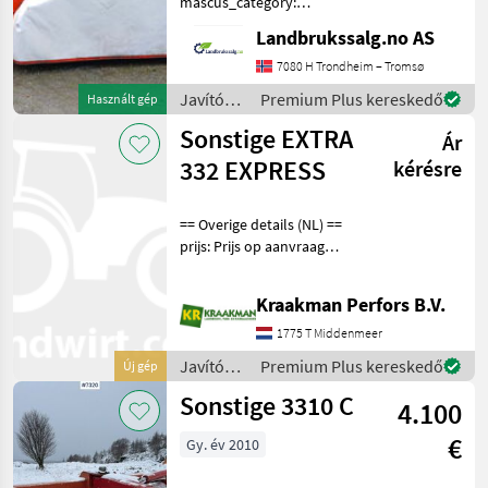
mascus_category:
otherharvesters Please
Landbrukssalg.no AS
provide reference number
upon request: 7781 See
7080 H Trondheim – Tromsø
en.landbrukssalg.no/7781
Javítókészletek
Premium Plus kereskedő
Használt gép
for more images Specif
és
Sonstige EXTRA
Ár
alkatrészek
/
332 EXPRESS
kérésre
Sonstige
== Overige details (NL) ==
prijs: Prijs op aanvraag
Quantity: 1 De Vicon EXTRA
300-serie gedragen
Kraakman Perfors B.V.
schijvenmaaiers leverbaar
in de werkbreedtes van 2,
1775 T Middenmeer
84-3, 94 m. De
Javítókészletek
Premium Plus kereskedő
Új gép
és
Sonstige 3310 C
4.100
alkatrészek
/
€
Gy. év 2010
Sonstige