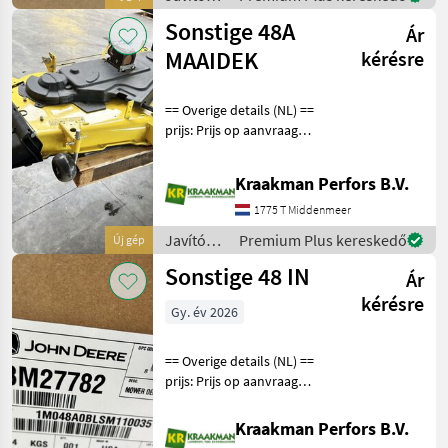
és
Sonstige 48A
Ár
alkatrészek
/
MAAIDEK
kérésre
Sonstige
== Overige details (NL) ==
prijs: Prijs op aanvraag
Quantity: 1 Unit: Stuk JOHN
DEERE 48A MAAIDEK
Kraakman Perfors B.V.
AFTAKAS AANSTURING 48
inch 122 cm JOHN DEERE
1775 T Middenmeer
48A MAAIDEK AFTAKAS
Javítókészletek
Premium Plus kereskedő
Új gép
és
Sonstige 48 IN
Ár
alkatrészek
/
kérésre
Gy. év 2026
Sonstige
== Overige details (NL) ==
prijs: Prijs op aanvraag
Quantity: 1 Unit: Stuk JOHN
DEERE 48A MAAIDEK
Kraakman Perfors B.V.
BM27782 48 inch / 122 cm