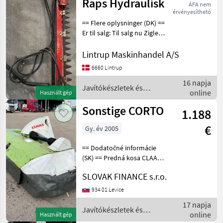
/
Raps Hydraulisk
ÁFA nem
Sonstige
érvényesíthető
== Flere oplysninger (DK) ==
Er til salg: Til salg nu Zigler
RT135 sidekniv. Beslaget
kan drejes både til H og V
Lintrup Maskinhandel A/S
side. Vi har det som du kan
6660 Lintrup
se på billederne her
16 napja
Javítókészletek és
online
Használt gép
alkatrészek / Sonstige
Sonstige CORTO
1.188
€
Gy. év 2005
== Dodatočné informácie
(SK) == Predná kosa CLAAS
CORTO, r.v. 2005, odtrhnutý
SLOVAK FINANCE s.r.o.
bubon, nefunkcné, cena:
990€ + DPH Javítókészletek
934 01 Levice
és alkatrészek Bontott
17 napja
alkat
Javítókészletek és
online
Használt gép
alkatrészek / Sonstige