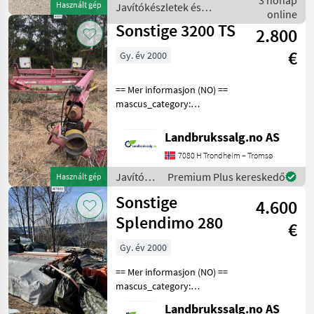
3 hónap
Használt gép
Javítókészletek és
dielov - poško
online
alkatrészek / Sonstige
Sonstige 3200 TS
2.800
€
Gy. év 2000
== Mer informasjon (NO) ==
mascus_category:
otherharvesters Please
provide reference number
Landbrukssalg.no AS
upon request: 8011 See
7080 H Trondheim – Tromsø
en.landbrukssalg.no/8011
for more images Specif
Javítókészletek
Premium Plus kereskedő
Használt gép
és
Sonstige
4.600
alkatrészek
/
Splendimo 280
€
Sonstige
Gy. év 2000
== Mer informasjon (NO) ==
mascus_category:
otherharvesters Please
Landbrukssalg.no AS
provide reference number