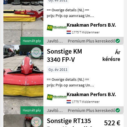
Gy. év 2011
== Overige details (NL) ==
prijs: Prijs op aanvraag Unit:
Stuk nette Fella KM310 TL
Kraakman Perfors B.V.
Werkbreedte: 3, 10M aantal
schotels :4 Horizontale
1775 T Middenmeer
transport stand in
Javítókészletek
Premium Plus kereskedő
Használt gép
combinati
és
Sonstige KM
Ár
alkatrészek
/
3340 FP-V
kérésre
Sonstige
Gy. év 2011
== Overige details (NL) ==
prijs: Prijs op aanvraag Unit:
Stuk nette KM 3340 FP-V
Kraakman Perfors B.V.
frontmaaier Werkbreedte:
3, 34M aantal schotels :4
1775 T Middenmeer
stelbare zwadschijven
Javítókészletek
Premium Plus kereskedő
Használt gép
Aankoppe
és
Sonstige RT135
522 €
alkatrészek