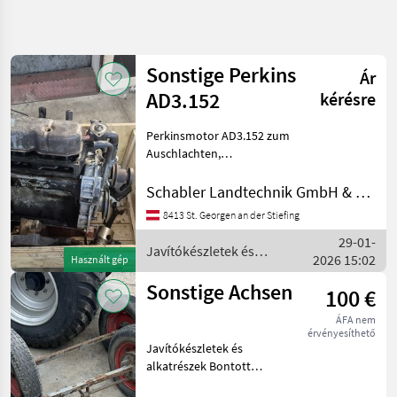
Keresés
pontosítása
Sonstige Perkins
Ár
Kategória
Ország
Szűrők
4
AD3.152
kérésre
Perkinsmotor AD3.152 zum
65 eredmény
AKTUÁLIS
Visszaállítás
ÚTVONAL
Auschlachten,
megjelenítése
Hinterradtraktor
Mezőgazdasági
Javítókészletek és
Schabler Landtechnik GmbH & CoKG
gépek/eszközök
alkatrészek Bontott
Javitokeszletek
8413 St. Georgen an der Stiefing
alkatrészek
Es Alkatreszek
29-01-
Javítókészletek és
Bontott
2026 15:02
Használt gép
Alkatreszek
alkatrészek / Sonstige
Sonstige Achsen
Sonstige
100 €
ÁFA nem
KATEGÓRIA
érvényesíthető
KIVÁLASZTÁSA
Javítókészletek és
alkatrészek Bontott
Sonstige
alkatrészek