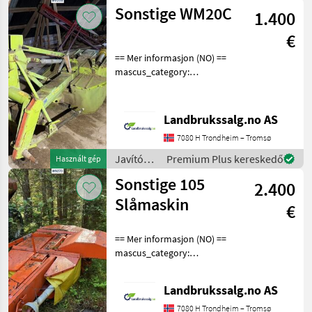
Sonstige WM20C
1.400
€
== Mer informasjon (NO) ==
mascus_category:
otherharvesters Please
provide reference number
upon request: 9288 See
Landbrukssalg.no AS
en.landbrukssalg.no/9288
7080 H Trondheim – Tromsø
for more images Specif
Javítókészletek
Premium Plus kereskedő
Használt gép
és
Sonstige 105
2.400
alkatrészek
/
Slåmaskin
€
Sonstige
== Mer informasjon (NO) ==
mascus_category:
otherharvesters Please
provide reference number
Landbrukssalg.no AS
upon request: 9273 See
en.landbrukssalg.no/9273
7080 H Trondheim – Tromsø