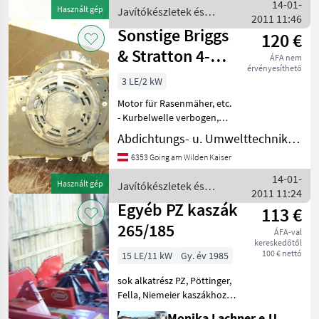
Kurbelwelle, Tank, Vergaser,
14-01-
Használt gép
Javítókészletek és
Starter, etc... voll in
2011 11:46
alkatrészek / Sonstige
Ordnung -
Sonstige Briggs
120 €
& Stratton 4-
ÁFA nem
érvényesíthető
Takt-
3 LE/2 kW
Benzinmotor
Motor für Rasenmäher, etc.
- Kurbelwelle verbogen,
alle anderen Teile wie
Abdichtungs- u. Umwelttechnik LANZ
Kolben, Zylinder, Block,
6353 Going am Wilden Kaiser
Vergaser, Starter, Luftfilter,
kplt. in Ordnung und
14-01-
Használt gép
Javítókészletek és
neuwertig - al
2011 11:24
alkatrészek / Sonstige
Egyéb PZ kaszák
113 €
265/185
ÁFA-val
kereskedőtől
100 € nettó
15 LE/11 kW
Gy. év 1985
sok alkatrész PZ, Pöttinger,
Fella, Niemeier kaszákhoz
Alkatrészek 10, 00 €-tól
Monika Lachner e.U. Maschinenhandel