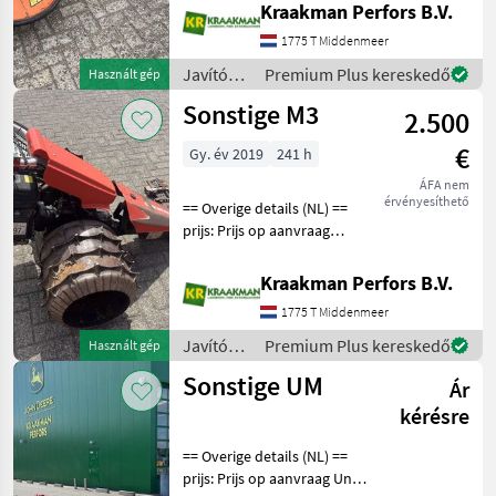
bowdenkabelbediening 2m
Kraakman Perfors B.V.
aansluiting aan tractor PTO
1775 T Middenmeer
Javítókészletek és
alkatrészek Bont
Javítókészletek
Premium Plus kereskedő
Használt gép
és
Sonstige M3
2.500
alkatrészek
/
€
Gy. év 2019
241 h
Sonstige
ÁFA nem
érvényesíthető
== Overige details (NL) ==
prijs: Prijs op aanvraag
Reform M3 messenbalk
maaier bouwjaar: 241
Kraakman Perfors B.V.
Urenstand: 241
1775 T Middenmeer
Javítókészletek és
alkatrészek Bontott
Javítókészletek
Premium Plus kereskedő
Használt gép
alkatrész
és
Sonstige UM
Ár
alkatrészek
/
kérésre
Sonstige
== Overige details (NL) ==
prijs: Prijs op aanvraag Unit: