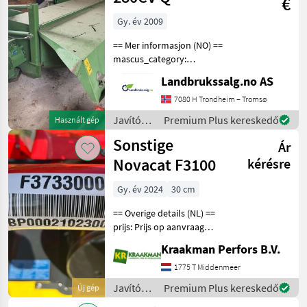
€
Gy. év 2009
== Mer informasjon (NO) ==
mascus_category:
otherharvesters Please
Landbrukssalg.no AS
provide reference number
upon request: 7086 See
7080 H Trondheim – Tromsø
en.landbrukssalg.no/7086
Javítókészletek
Premium Plus kereskedő
Használt gép
for more images Specif
és
Sonstige
Ár
alkatrészek
/
Novacat F3100
kérésre
Sonstige
Gy. év 2024
30 cm
== Overige details (NL) ==
prijs: Prijs op aanvraag
merk: Pottinger Quantity: 1
Kraakman Perfors B.V.
Unit: Stuk Novacat F3100
Alpin Aftakastoerental 1000
1775 T Middenmeer
omw/min draairichting in
Javítókészletek
Premium Plus kereskedő
Új gép
rijr
és