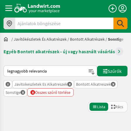
Ajánlatok böngészése
/
Javítókészletek És Alkatrészek
/
Bontott Alkatrészek
/
Sonstige
Egyéb Bontott alkatrészek - új vagy használt vásárlás
Így van sorba rendezve a Landwirt.com-on
Szűrők
x
x
x
Javitokeszletek Es Alkatreszek
Bontott Alkatreszek
x
x
Sonstige
Összes szűrő törlése
Lista
Rács