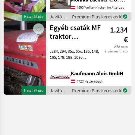
kérem érdeklődjön
Javítókészletek és
4890 Weißenkirchen im Attergau
alkatrészek Bontott
Javítókészletek
Premium Plus kereskedő
Használt gép
alkatrészek
és
Egyéb csaták MF
1.234
alkatrészek
/
traktor
€
Sonstige
35X135,294,178,390,3050ec
ÁFA nem
, 284, 294, 35x, 65x, 135, 148,
érvényesíthető
35X135,294,178,390,3050ec
165, 178, 188, 1080,
1150.3060, 3070, 3080, 362,
4235, 5445, 5611, 6140.6270,
Kaufmann Alois GmbH
Fülkék, motorok,
sebességváltók, egyedi
4723 Natternbach
alkatrészek ec. Minden
Javítókészletek
Premium Plus kereskedő
Használt gép
általános
és
alkatrészek
/
Sonstige