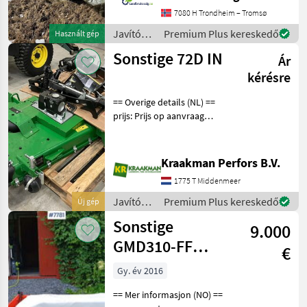
upon request: 7992 See
7080 H Trondheim – Tromsø
en.landbrukssalg.no/7992
Javítókészletek
Premium Plus kereskedő
Használt gép
for more images Specif
és
Sonstige 72D IN
Ár
alkatrészek
/
kérésre
Sonstige
== Overige details (NL) ==
prijs: Prijs op aanvraag
Quantity: 1 Unit: Stuk
Javítókészletek és
alkatrészek Bontott
Kraakman Perfors B.V.
alkatrészek
1775 T Middenmeer
Javítókészletek
Premium Plus kereskedő
Új gép
és
Sonstige
9.000
alkatrészek
/
GMD310-FF
€
Sonstige
Slåmaskin
Gy. év 2016
== Mer informasjon (NO) ==