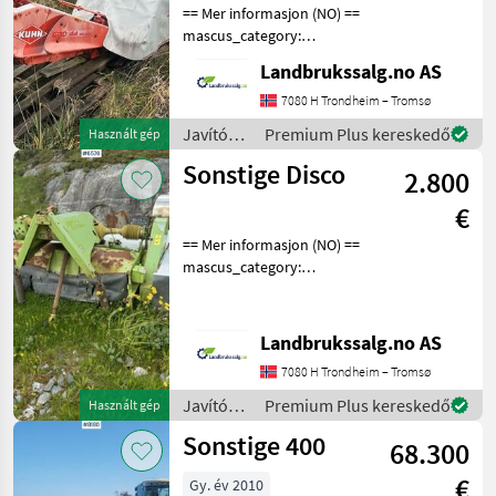
== Mer informasjon (NO) ==
mascus_category:
otherharvesters Please
Landbrukssalg.no AS
provide reference number
upon request: 6625 See
7080 H Trondheim – Tromsø
en.landbrukssalg.no/6625
Javítókészletek
Premium Plus kereskedő
Használt gép
for more images Descri
és
Sonstige Disco
2.800
alkatrészek
/
€
Sonstige
== Mer informasjon (NO) ==
mascus_category:
otherharvesters Please
provide reference number
upon request: 6576 See
Landbrukssalg.no AS
en.landbrukssalg.no/6576
7080 H Trondheim – Tromsø
for more images Descri
Javítókészletek
Premium Plus kereskedő
Használt gép
és
Sonstige 400
68.300
alkatrészek
/
€
Gy. év 2010
Sonstige