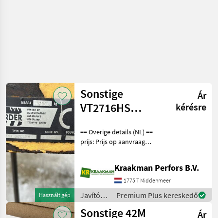
Sonstige
Ár
VT2716HS
kérésre
zelfrijder
== Overige details (NL) ==
prijs: Prijs op aanvraag
Quantity: 1 Unit: Stuk
License Plate: TKG-90-T
Kraakman Perfors B.V.
compleet met herder MBKA
270LSH maaiarm met
1775 T Middenmeer
klepelbak 1, 6m veen
Javítókészletek
Premium Plus kereskedő
Használt gép
és
Sonstige 42M
Ár
alkatrészek