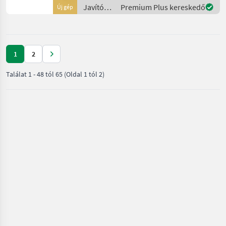
maaiers worden gekenme
Javítókészletek
Premium Plus kereskedő
Új gép
és
alkatrészek
/
Sonstige
1
2
Találat
1
-
48
tól
65
(Oldal 1 tól 2)