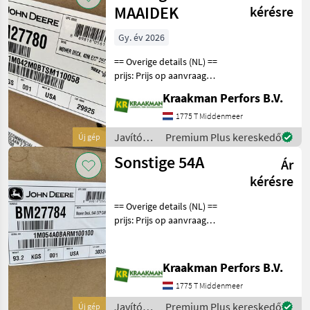
/
MAAIDEK
kérésre
Sonstige
Gy. év 2026
== Overige details (NL) ==
prijs: Prijs op aanvraag
Quantity: 1 Unit: Stuk JOHN
Kraakman Perfors B.V.
DEERE MAAIDEK 42M
BM27780 42 inch / 122 cm
1775 T Middenmeer
JOHN DEERE MAAIDEK 42M
Javítókészletek
Premium Plus kereskedő
Új gép
BM27780 42 inch
és
Sonstige 54A
Ár
alkatrészek
/
kérésre
Sonstige
== Overige details (NL) ==
prijs: Prijs op aanvraag
Quantity: 1 Unit: Stuk JOHN
DEERE MAAIDEK 54A
BM27784 54 inch / 137 cm
Kraakman Perfors B.V.
JOHN DEERE MAAIDEK 54A
1775 T Middenmeer
BM27784 54 inch
Javítókészletek
Premium Plus kereskedő
Új gép