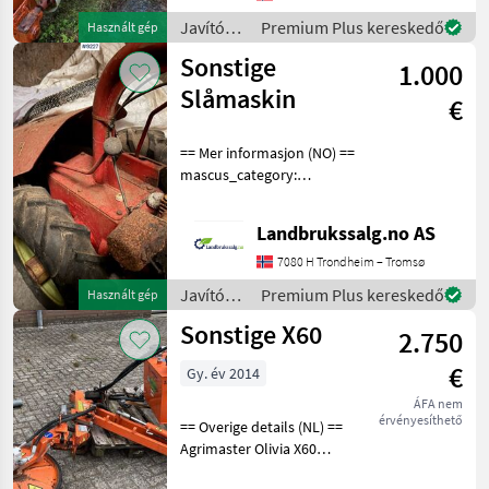
for more images Specif
Javítókészletek
Premium Plus kereskedő
Használt gép
és
Sonstige
1.000
alkatrészek
/
Slåmaskin
€
Sonstige
== Mer informasjon (NO) ==
mascus_category:
otherharvesters merke:
Slåmaskin Please provide
Landbrukssalg.no AS
reference number upon
request: 9227 See
7080 H Trondheim – Tromsø
en.landbrukssalg.no/9227
Javítókészletek
Premium Plus kereskedő
Használt gép
for m
és
Sonstige X60
2.750
alkatrészek
/
€
Gy. év 2014
Sonstige
ÁFA nem
érvényesíthető
== Overige details (NL) ==
Agrimaster Olivia X60
Tank+Pomp+Meerhendel