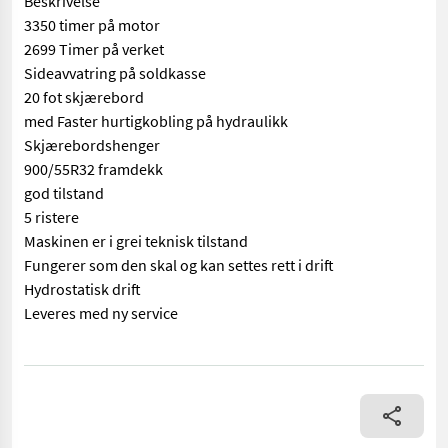
Beskrivelse
3350 timer på motor
2699 Timer på verket
Sideavvatring på soldkasse
20 fot skjærebord
med Faster hurtigkobling på hydraulikk
Skjærebordshenger
900/55R32 framdekk
god tilstand
5 ristere
Maskinen er i grei teknisk tilstand
Fungerer som den skal og kan settes rett i drift
Hydrostatisk drift
Leveres med ny service
== Mer informasjon (NO) == mascus_category: agriharvesters Ple