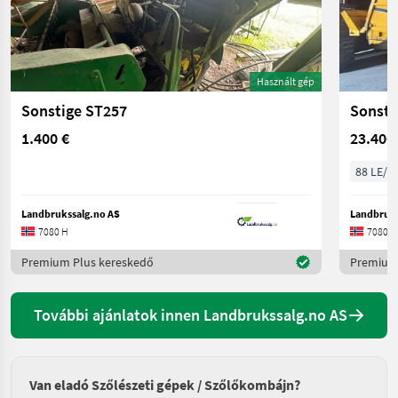
Használt gép
Sonstige ST257
Sonsti
1.400 €
23.400
88 LE/6
Landbrukssalg.no AS
Landbruks
7080 H
7080 H
Premium Plus kereskedő
Premium 
További ajánlatok innen Landbrukssalg.no AS
Van eladó Szőlészeti gépek / Szőlőkombájn?