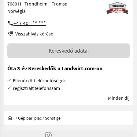
7080 H - Trondheim – Tromsø
Norvégia
+47 401 ** ***
Visszahívás kérése
Kereskedő adatai
Óta 3 év Kereskedők a Landwirt.com-on
Ellenőrzött elérhetőségek
regisztrált telefonszám
Minden díj
/
Gépipari piac
/
Sonstige