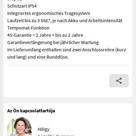
Schutzart IP54
Integriertes ergonomisches Tragesystem
Laufzeit bis zu 3 Std.*, je nach Akku und Arbeitsintensität
Tempomat-Funktion
4S-Garantie = 2 Jahre + bis zu 2 Jahre
Garantieverlängerung bei jährlicher Wartung
Im Lieferumfang enthalten sind zwei Anschlussrohre (kurz
und lang) und eine Runddüse.
Leistungsstark mit 1.455 m³/h Schallleistungspegel +/- 97 dB(A
Az Ön kapcsolattartója
Hölgy