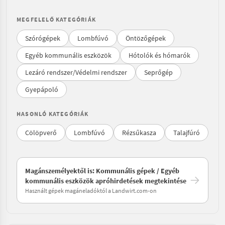
MEGFELELŐ KATEGÓRIÁK
Szórógépek
Lombfúvó
Öntözőgépek
Egyéb kommunális eszközök
Hótolók és hómarók
Lezáró rendszer/Védelmi rendszer
Seprőgép
Gyepápoló
HASONLÓ KATEGÓRIÁK
Cölöpverő
Lombfúvó
Rézsűkasza
Talajfúró
Magánszemélyektől is: Kommunális gépek / Egyéb
kommunális eszközök apróhirdetések megtekintése
Használt gépek magáneladóktól a Landwirt.com-on