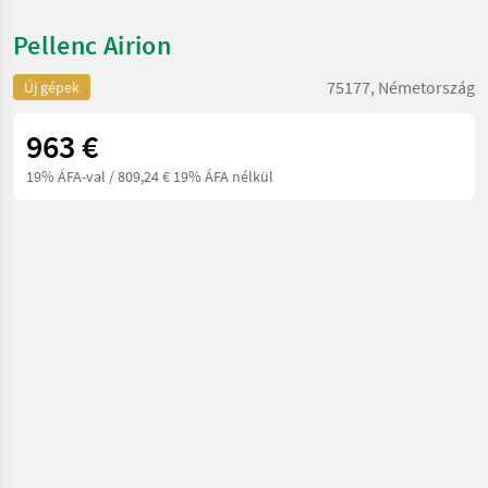
Pellenc Airion
75177, Németország
Új gépek
963 €
19% ÁFA-val
/ 809,24 € 19% ÁFA nélkül