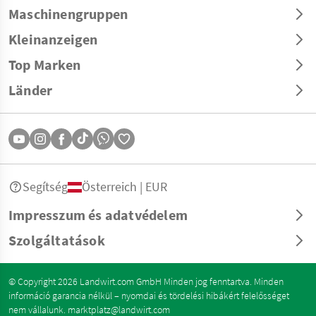
Maschinengruppen
Kleinanzeigen
Top Marken
Länder
Segítség
Österreich | EUR
Impresszum és adatvédelem
Szolgáltatások
© Copyright 2026 Landwirt.com GmbH Minden jog fenntartva. Minden
információ garancia nélkül – nyomdai és tördelési hibákért felelősséget
nem vállalunk.
marktplatz@landwirt.com