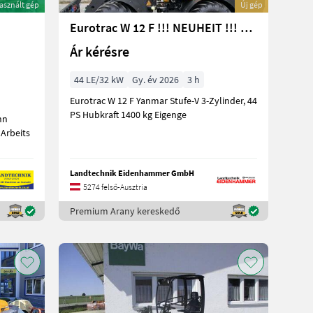
asznált gép
Új gép
Eurotrac W 12 F !!! NEUHEIT !!! Prompt Verfügbar
Ár kérésre
44 LE/32 kW
Gy. év 2026
3 h
Eurotrac W 12 F Yanmar Stufe-V 3-Zylinder, 44
PS Hubkraft 1400 kg Eigenge
nn
 Arbeits
Landtechnik Eidenhammer GmbH
5274 felső-Ausztria
Premium Arany kereskedő