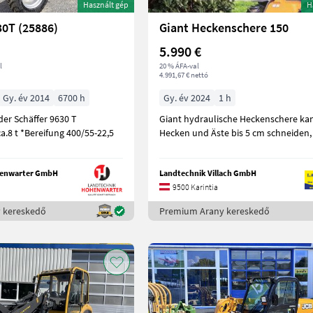
Használt gép
H
30T (25886)
Giant Heckenschere 150
5.990 €
l
20 % ÁFA-val
4.991,67 € nettó
Gy. év 2014
6700 h
Gy. év 2024
1 h
er Schäffer 9630 T
Giant hydraulische Heckenschere ka
a.8 t *Bereifung 400/55-22,5
Hecken und Äste bis 5 cm schneiden,
henwarter GmbH
Landtechnik Villach GmbH
9500 Karintia
 kereskedő
Premium Arany kereskedő