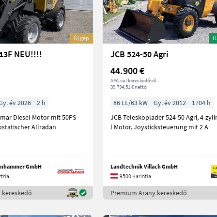
Új gép
H
13F NEU!!!!
JCB 524-50 Agri
44.900 €
ÁFA-val kereskedőtől
39.734,51 € nettó
Gy. év 2026
2 h
86 LE/63 kW
Gy. év 2012
1704 h
nmar Diesel Motor mit 50PS -
JCB Teleskoplader 524-50 Agri, 4-zyli
ostatischer Allradan
l Motor, Joysticksteuerung mit 2 A
denhammer GmbH
Landtechnik Villach GmbH
tria
9500 Karintia
 kereskedő
Premium Arany kereskedő