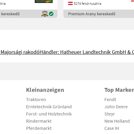
tria
5274 felső-Ausztria
 kereskedő
Premium Arany kereskedő
 Majorsági rakodó
Händler: Hatheuer Landtechnik GmbH & 
Kleinanzeigen
Top Marke
Traktoren
Fendt
Erntetechnik Grünland
John Deere
Forst- und Holztechnik
Steyr
Rindermarkt
New Holland
Pferdemarkt
Case IH