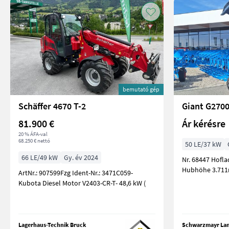
bemutató gép
Schäffer 4670 T-2
Giant G270
81.900 €
Ár kérésre
20 % ÁFA-val
68.250 € nettó
50 LE/37 kW
66 LE/49 kW
Gy. év 2024
Nr. 68447 Hoflader G2700 HD+ TELE - mit
Hubhöhe 3.71
ArtNr.: 907599Fzg Ident-Nr.: 3471C059-
Kubota Diesel Motor V2403-CR-T- 48,6 kW (
Lagerhaus-Technik Bruck