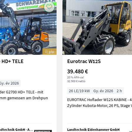
Új gép
0 HD+ TELE
Eurotrac W12S
39.480 €
20 % ÁFA-val
32.900 € nettó
Gy. év 2026
26 LE/19 kW
Gy. év 2026
2 h
1mm gemessen am Drehpun
EUROTRAC Hoflader W12S KABINE - 4
Zylinder Kubota-Motor, 26 PS, Stage V
Schwarzmayr Landtechnik GmbH - Aurolzmünster
Landtechnik Eidenhammer GmbH