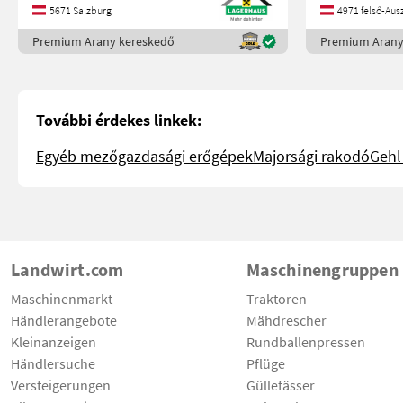
5671 Salzburg
4971 felső-Ausz
Premium Arany kereskedő
Premium Arany
További érdekes linkek:
Egyéb mezőgazdasági erőgépek
Majorsági rakodó
Gehl
Landwirt.com
Maschinengruppen
Maschinenmarkt
Traktoren
Händlerangebote
Mähdrescher
Kleinanzeigen
Rundballenpressen
Händlersuche
Pflüge
Versteigerungen
Güllefässer