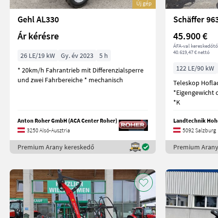
Új gép
Gehl AL330
Schäffer 96
Ár kérésre
45.900 €
ÁFA-val kereskedőtő
40.619,47 € nettó
26 LE/19 kW
Gy. év 2023
5 h
122 LE/90 kW
* 20km/h Fahrantrieb mit Differenzialsperre
und zwei Fahrbereiche * mechanisch
Teleskop Hoflad
*Eigengewicht c
*K
Anton Roher GmbH (ACA Center Roher)
Landtechnik Ho
3250 Alsó-Ausztria
5092 Salzburg
Premium Arany kereskedő
Premium Arany