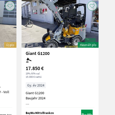
Új gép
Használt gép
Giant G1200
17.850 €
19% ÁFA-val
15.000 € nettó
Gy. év 2024
-
 - Voll
Giant G1200
Baujahr 2024
Lagermaschine
BayWa Mittelfranken