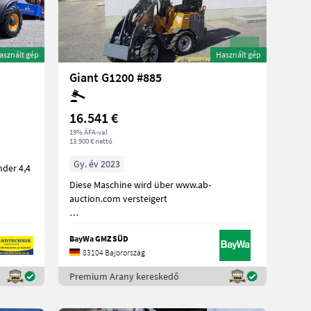
asznált gép
Használt gép
Giant G1200 #885
16.541 €
19% ÁFA-val
13.900 € nettó
Gy. év 2023
nder 4,4
Diese Maschine wird über www.ab-
auction.com versteigert
Bereifung 23x8.
BayWa GMZ SÜD
83104 Bajorország
Premium Arany kereskedő