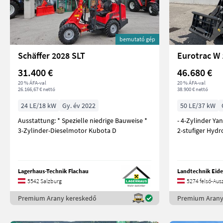
bemutató gép
Schäffer 2028 SLT
Eurotrac W 
31.400 €
46.680 €
20 % ÁFA-val
20 % ÁFA-val
26.166,67 € nettó
38.900 € nettó
24 LE/18 kW
Gy. év 2022
50 LE/37 kW
Ausstattung: * Spezielle niedrige Bauweise *
- 4-Zylinder Ya
3-Zylinder-Dieselmotor Kubota D
2-stufiger Hydr
Lagerhaus-Technik Flachau
Landtechnik Ei
5542 Salzburg
5274 felső-Ausz
Premium Arany kereskedő
Premium Arany