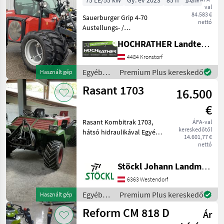
75 LE/55 kW
Gy. év 2023
85 h
1 cm
val
84.583 €
Sauerburger Grip 4-70
nettó
Austellungs- /
Vorführmaschine mit nur
HOCHRATHER Landtechnik GmbH
85h Jetzt zusätzlich zum
Sonderpreis bis zu 20%
4484 Kronstorf
Invest -Förderung,
Egyéb
Premium Plus kereskedő
Használt gép
Maschine hat keine
mezőgazdasági
Rasant 1703
Erstanmeldung!
16.500
erőgépek
/
€
Sauerburger
Rasant Kombitrak 1703,
ÁFA-val
kereskedőtől
hátsó hidraulikával Egyéb
14.601,77 €
mezőgazdasági erőgépek
nettó
Kéttengelyes kaszálógép
Stöckl Johann Landmaschinen GesmbH & Co KG
6363 Westendorf
Egyéb
Premium Plus kereskedő
Használt gép
mezőgazdasági
Reform CM 818 D
Ár
erőgépek