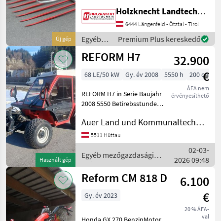
Gesamtbreite 1800mm,
Holzknecht Landtechnik GmbH.
Höhe 1250mm, Anbau
Kat1&2 10 Stk. Löffelzinken
6444 Längenfeld - Ötztal - Tirol
länge 1400mm Zinken
Egyéb
Premium Plus kereskedő
Új gép
(1xDW Steuergerät erfo
mezőgazdasági
REFORM H7
32.900
erőgépek
/
€
68 LE/50 kW
Gy. év 2008
5550 h
200 cm
Sonstige
ÁFA nem
REFORM H7 in Serie Baujahr
érvényesíthető
2008 5550 Betirebsstunden
Bereifung 31x15.5.15 ca 30%
Auer Land und Kommunaltechnik GmbH
Motor generalüberholt bei
ca. 4800 Bstd. Kühler neu
5511 Hüttau
zusätzlicher Ölkühler au
02-03-
Egyéb mezőgazdasági
2026 09:48
Használt gép
erőgépek / Reform
Reform CM 818 D
6.100
€
Gy. év 2023
20 % ÁFA-
val
Honda GX 270 BenzinMotor,