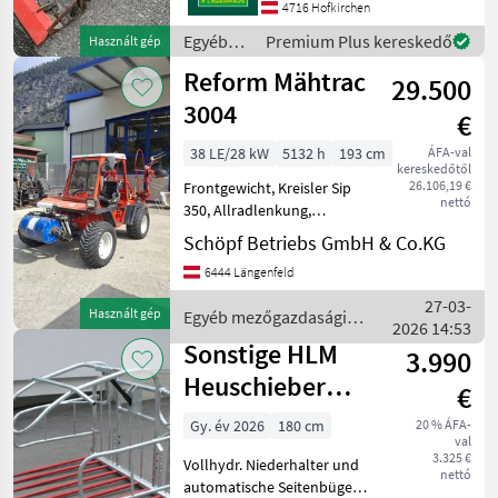
4716 Hofkirchen
Egyéb
Premium Plus kereskedő
Használt gép
mezőgazdasági
Reform Mähtrac
29.500
erőgépek
/ Reform
3004
€
38 LE/28 kW
5132 h
193 cm
ÁFA-val
kereskedőtől
26.106,19 €
Frontgewicht, Kreisler Sip
nettó
350, Allradlenkung,
Bereifung 29x13.5-15 95%
Schöpf Betriebs GmbH & Co.KG
Üzemanyag: Egyéb
6444 Längenfeld
mezőgazdasági erőgépek
Kéttengelyes kaszálógép
27-03-
Használt gép
Egyéb mezőgazdasági
2026 14:53
erőgépek / Reform
Sonstige HLM
3.990
Heuschieber
€
Type 1800 mit
Gy. év 2026
180 cm
20 % ÁFA-
val
hydr.
3.325 €
Vollhydr. Niederhalter und
Niederhalter
nettó
automatische Seitenbügel