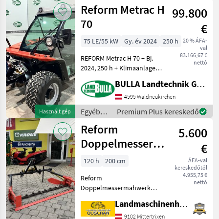
mezőgazdasági
Reform Metrac H
99.800
erőgépek
/ Reform
70
€
75 LE/55 kW
Gy. év 2024
250 h
20 % ÁFA-
val
83.166,67 €
REFORM Metrac H 70 + Bj.
nettó
2024, 250 h + Klimaanlage
und Heizung +
BULLA Landtechnik GmbH
Luftgefederter Fahrersitz +
Hubwerk EW mit
4595 Waldneukirchen
Schwingungstilgung +
Egyéb
Premium Plus kereskedő
Használt gép
Unterlenkerfanghaken Kat
mezőgazdasági
Reform
2 + B
5.600
erőgépek
/ Reform
Doppelmessermähwerk
€
200cm
120 h
200 cm
ÁFA-val
kereskedőtől
4.955,75 €
Reform
nettó
Doppelmessermähwerk
200cm - Arbeitsbreite
Landmaschinenhandel Ouschan Anton
200cm - Schwadbleche -
Antrieb 540 U/min für
9102 Mittertrixen