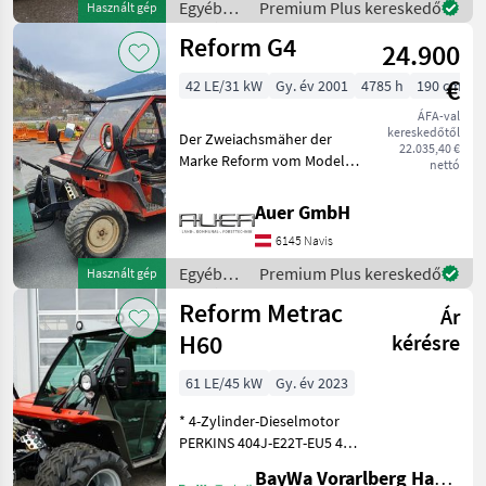
Zapfwelle 540, 1 paar Zwilli
Egyéb
Premium Plus kereskedő
Használt gép
mezőgazdasági
Reform G4
24.900
erőgépek
/ Reform
€
42 LE/31 kW
Gy. év 2001
4785 h
190 cm
ÁFA-val
kereskedőtől
Der Zweiachsmäher der
22.035,40 €
Marke Reform vom Modell
nettó
G4 verfügt über 42 PS und
ist Baujahr 2001 mit 4785
Auer GmbH
Betriebsstunden. Mit einer
6145 Navis
Breite von 190cm bietet er
eine effizien
Egyéb
Premium Plus kereskedő
Használt gép
mezőgazdasági
Reform Metrac
Ár
erőgépek
/ Reform
H60
kérésre
61 LE/45 kW
Gy. év 2023
* 4-Zylinder-Dieselmotor
PERKINS 404J-E22T-EU5 45
kW (61 PS) bei 2600 U/min),
BayWa Vorarlberg HandelsGmbH BayWa Technik
mit Turboaufladung und