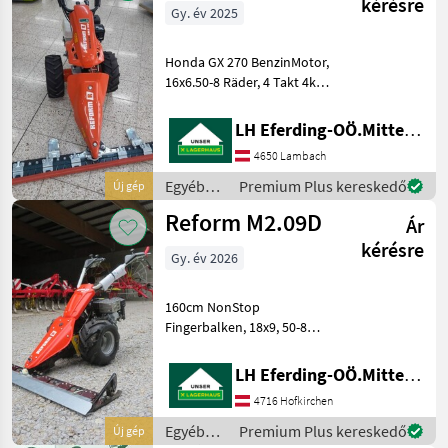
/ Rasant
kérésre
Gy. év 2025
Honda GX 270 BenzinMotor,
16x6.50-8 Räder, 4 Takt 4kW
( 8, 6PS ) ,
Mehrscheibenkupplung mit
LH Eferding-OÖ.Mitte, Lambach
PowerSafe Funktion, 3
4650 Lambach
Vorwärts - 3
Rückwertsgänge,
Egyéb
Premium Plus kereskedő
Új gép
Wendeschaltung, Ölbadmä
mezőgazdasági
Reform M2.09D
Ár
erőgépek
/ Reform
kérésre
Gy. év 2026
160cm NonStop
Fingerbalken, 18x9, 50-8
Räder, Egyéb
mezőgazdasági erőgépek
LH Eferding-OÖ.Mitte, Landtechnik Hofkirchen
Kéttengelyes kaszálógép
4716 Hofkirchen
Egyéb
Premium Plus kereskedő
Új gép