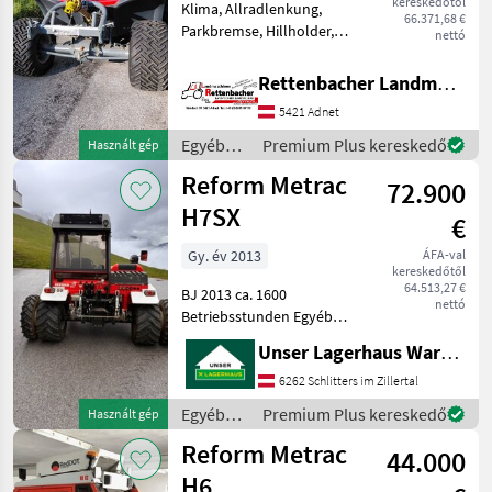
kereskedőtől
Klima, Allradlenkung,
66.371,68 €
Parkbremse, Hillholder,
nettó
Hydr. Steuergerät Nr. 4,
Terraräder 31x15, 50-15
Rettenbacher Landmaschinen
Ohne Zwillingsräder
5421 Adnet
Üzemanyag: Egyéb
mezőgazdasági erőgépek
Egyéb
Premium Plus kereskedő
Használt gép
Kéttengel
mezőgazdasági
Reform Metrac
72.900
erőgépek
/ Aebi
H7SX
€
Gy. év 2013
ÁFA-val
kereskedőtől
64.513,27 €
BJ 2013 ca. 1600
nettó
Betriebsstunden Egyéb
mezőgazdasági erőgépek
Unser Lagerhaus Warenhandelsges.m.b.H.
Kéttengelyes kaszálógép
6262 Schlitters im Zillertal
Egyéb
Premium Plus kereskedő
Használt gép
mezőgazdasági
Reform Metrac
44.000
erőgépek
/ Reform
H6