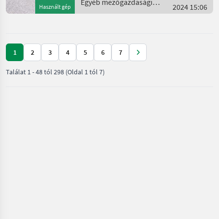
Winterkabine
Egyéb mezőgazdasági
2024 15:06
Használt gép
erőgépek / Aebi
1
2
3
4
5
6
7
Találat
1
-
48
tól
298
(Oldal 1 tól 7)