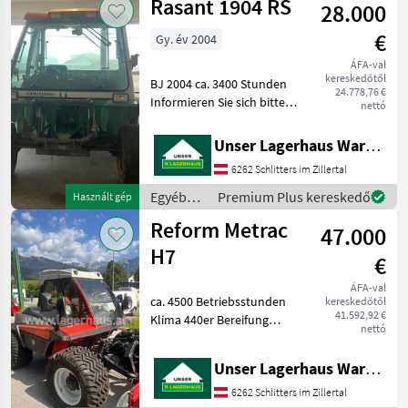
Rasant 1904 RS
aktue
28.000
erőgépek
/ Reform
€
Gy. év 2004
ÁFA-val
kereskedőtől
BJ 2004 ca. 3400 Stunden
24.778,76 €
Informieren Sie sich bitte
nettó
vor Fahrt-Antritt
telefonisch, ob die von
Unser Lagerhaus Warenhandelsges.m.b.H.
Ihnen angefragte
6262 Schlitters im Zillertal
Gebrauchtmaschine aktuell
bei uns am am Lager steht.
Egyéb
Premium Plus kereskedő
Használt gép
mezőgazdasági
Reform Metrac
47.000
erőgépek
/ Rasant
H7
€
ÁFA-val
ca. 4500 Betriebsstunden
kereskedőtől
41.592,92 €
Klima 440er Bereifung
nettó
Informieren Sie sich bitte
vor Fahrt-Antritt
Unser Lagerhaus Warenhandelsges.m.b.H.
telefonisch, ob die von
Ihnen angefragte
6262 Schlitters im Zillertal