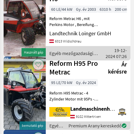
Sonstige
60 LE/44 kW
Gy. év 2003
6310 h
200 cm
Reform Metrac H6 , mit
Perkins Motor , Bereifung
31x15-50-15 , inkl
Landtechnik Loinger GmbH
Zwillingshacken 4x ,
6313 Wildschönau
hydraulischer
Seitenverschub vorne,
19-12-
Használt gép
Egyéb mezőgazdasági
2xDW vorn, 2xDW hinten,
2024 07:26
erőgépek / Reform
Geräteentlastung vo
Reform H95 Pro
Ár
Metrac
kérésre
95 LE/70 kW
Gy. év 2024
Reform H95 Metrac - 4
Zylinder Motor mit 95Ps -
Bereifung 425/55R17 AS -
Landmaschinenhandel Ouschan Anton
Hubwerk mit
Außenbedienung -
9102 Mittertrixen
Luftgefederter Sitz -
Egyéb
Premium Arany kereskedő
bemutató gép
Arbeitsscheinwerfer -
mezőgazdasági