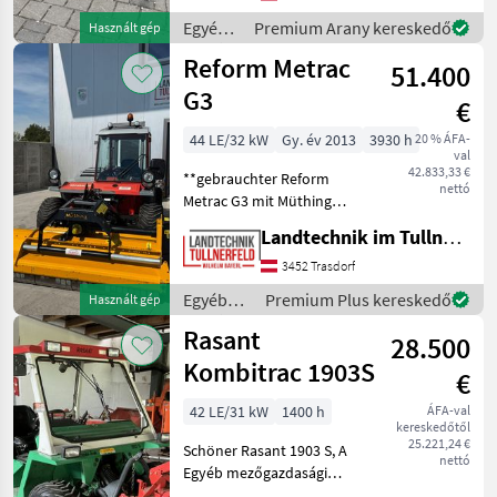
Reform - Dreipunktanbau -
Egyéb
Premium Arany kereskedő
Használt gép
1 Ganitur Messer Reserve -
mezőgazdasági
Reform Metrac
Privatver
51.400
erőgépek
/
G3
€
Reform
44 LE/32 kW
Gy. év 2013
3930 h
20 % ÁFA-
val
42.833,33 €
**gebrauchter Reform
nettó
Metrac G3 mit Müthing
Mulcher** + 2 Achsen,
Landtechnik im Tullnerfeld Wilhelm Bayerl GmbH
permanenter Allradantrieb
+ Motor: Kubota +
3452 Trasdorf
Hubraum: 1999 cm³ +
Egyéb
Premium Plus kereskedő
Használt gép
Höchstgeschwindigkeit: 25,
mezőgazdasági
Rasant
5 km
28.500
erőgépek
/ Reform
Kombitrac 1903S
€
42 LE/31 kW
1400 h
ÁFA-val
kereskedőtől
25.221,24 €
Schöner Rasant 1903 S, A
nettó
Egyéb mezőgazdasági
erőgépek Kéttengelyes