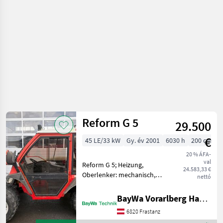
erőgépek
/ Aebi
Reform G 5
29.500
€
45 LE/33 kW
Gy. év 2001
6030 h
200 cm
20 % ÁFA-
val
Reform G 5; Heizung,
24.583,33 €
Oberlenker: mechanisch,
nettó
Arbeitsscheinwerfer vorne
und Hinten, Allrad,
BayWa Vorarlberg HandelsGmbH BayWa Technik
Geschwindigkeit: 30 km/h,
6820 Frastanz
Steuergerät 3 DW,