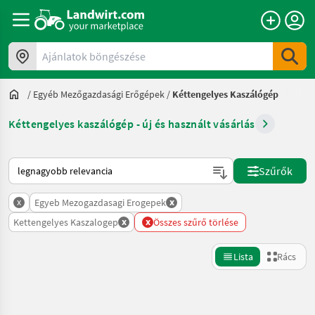
Ajánlatok böngészése
/
Egyéb Mezőgazdasági Erőgépek
/
Kéttengelyes Kaszálógép
Kéttengelyes kaszálógép - új és használt vásárlás
Így van sorba rendezve a Landwirt.com-on
Szűrők
x
x
Egyeb Mezogazdasagi Erogepek
x
x
Kettengelyes Kaszalogep
Összes szűrő törlése
Lista
Rács