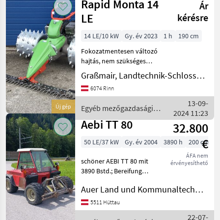
Rapid Monta 14
Arbeitshyd
Ár
erőgépek
/
LE
kérésre
Reform
14 LE/10 kW
Gy. év 2023
1 h
190 cm
Fokozatmentesen változó
hajtás, nem szükséges
kuplung vagy váltás Aktív
Graßmair, Landtechnik-Schlosserei GmbH
kézi kar vagy
6074 Rinn
rúdkormányzás,
kapcsolható, az erőfeszítés
13-09-
Új gép
Egyéb mezőgazdasági
nélküli és precíz
2024 11:23
erőgépek / Rapid
munkavégzés érdek
Aebi TT 80
32.800
€
50 LE/37 kW
Gy. év 2004
3890 h
200 cm
ÁFA nem
schöner AEBI TT 80 mit
érvényesíthető
3890 Bstd.; Bereifung
31x15.5- 15 Terra 1 DW STG
Auer Land und Kommunaltechnik GmbH
vorne und Seitenverschub
1 DW STG hinten hydr.
5511 Hüttau
elektr. Geräteentlastung
22-07-