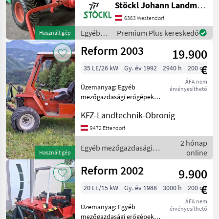
Stöckl Johann Landmaschinen GesmbH & Co KG
kaszálógép
6363 Westendorf
Egyéb
Premium Plus kereskedő
Használt gép
mezőgazdasági
Reform 2003
19.900
erőgépek
/ Rasant
€
35 LE/26 kW
Gy. év 1992
2940 h
200 cm
ÁFA nem
Üzemanyag: Egyéb
érvényesíthető
mezőgazdasági erőgépek
Kéttengelyes kaszálógép
KFZ-Landtechnik-Obronig
9472 Ettendorf
2 hónap
Egyéb mezőgazdasági
online
Használt gép
erőgépek / Reform
Reform 2002
9.900
€
20 LE/15 kW
Gy. év 1988
3000 h
200 cm
ÁFA nem
Üzemanyag: Egyéb
érvényesíthető
mezőgazdasági erőgépek