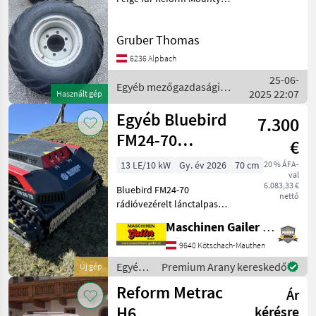
33x15.50-15 Egyéb
mezőgazdasági erőgépek
Gruber Thomas
Kéttengelyes kaszálógép
6236 Alpbach
25-06-
Egyéb mezőgazdasági
2025 22:07
Használt gép
erőgépek / Reform
Egyéb Bluebird
7.300
FM24-70
€
lánctalpas
13 LE/10 kW
Gy. év 2026
70 cm
20 % ÁFA-
val
mulcsozó
6.083,33 €
Bluebird FM24-70
rádióval
nettó
rádióvezérelt lánctalpas
mulcsozó rádió
Maschinen Gailer GmbH
távirányítóval. (Mintafotók)
* Rádióvezérelt *
9640 Kötschach-Mauthen
Lánctalpas hajtás * Hibrid
Egyéb
Premium Arany kereskedő
Új gép
hajtás (benzin/elektromos)
mezőgazdasági
Reform Metrac
* Elek
Ár
erőgépek
/
H6
kérésre