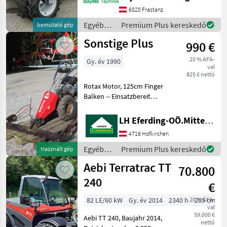
Common Rail
6820 Frastanz
Direkteinspritzung, *
Egyéb
Premium Plus kereskedő
bemutató gép
Dieselpartikelfilter
mezőgazdasági
Sonstige Plus
990 €
erőgépek
/ Reform
20 % ÁFA-
Gy. év 1990
val
825 € nettó
Rotax Motor, 125cm Finger
Balken -- Einsatzbereit
Egyéb mezőgazdasági
erőgépek Kéttengelyes
LH Eferding-OÖ.Mitte, Landtechnik Hofkirchen
kaszálógép
4716 Hofkirchen
Egyéb
Premium Plus kereskedő
Használt gép
mezőgazdasági
Aebi Terratrac TT
70.800
erőgépek
/
240
€
Sonstige
82 LE/60 kW
Gy. év 2014
2340 h
20 % ÁFA-
205 cm
val
59.000 €
Aebi TT 240, Baujahr 2014,
nettó