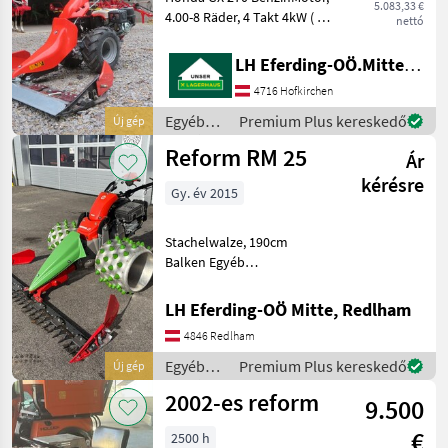
5.083,33 €
4.00-8 Räder, 4 Takt 4kW ( 8,
nettó
6PS ) ,
Mehrscheibenkupplung mit
LH Eferding-OÖ.Mitte, Landtechnik Hofkirchen
PowerSafe Funktion, 3
4716 Hofkirchen
Vorwärts - 3
Rückwertsgänge,
Egyéb
Premium Plus kereskedő
Új gép
Wendeschaltung,
mezőgazdasági
Reform RM 25
Ölbadmähan
Ár
erőgépek
/ Reform
kérésre
Gy. év 2015
Stachelwalze, 190cm
Balken Egyéb
mezőgazdasági erőgépek
Kéttengelyes kaszálógép
LH Eferding-OÖ Mitte, Redlham
4846 Redlham
Egyéb
Premium Plus kereskedő
Új gép
mezőgazdasági
2002-es reform
9.500
erőgépek
/ Reform
€
2500 h