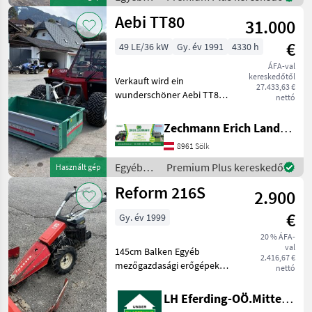
Maschinen, die sic
mezőgazdasági
Aebi TT80
31.000
erőgépek
/ Reform
€
49 LE/36 kW
Gy. év 1991
4330 h
ÁFA-val
kereskedőtől
Verkauft wird ein
27.433,63 €
wunderschöner Aebi TT80 -
nettó
geschlossene Kabine inkl.
Heizung - Frontzapfwelle
Zechmann Erich Landmaschinen-Portalbau
vorne 540 U/min -
8961 Sölk
Hubwerksentlastung und
hydr. Seitenverschub vor
Egyéb
Premium Plus kereskedő
Használt gép
mezőgazdasági
Reform 216S
2.900
erőgépek
/ Aebi
€
Gy. év 1999
20 % ÁFA-
val
145cm Balken Egyéb
2.416,67 €
mezőgazdasági erőgépek
nettó
Kéttengelyes kaszálógép
LH Eferding-OÖ.Mitte, Landtechnik Hofkirchen