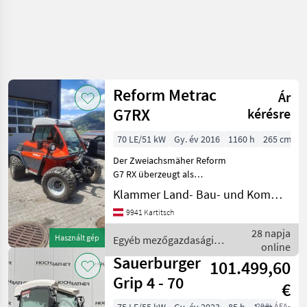
Reform Metrac
Ár
G7RX
kérésre
70 LE/51 kW
Gy. év 2016
1160 h
265 cm
Der Zweiachsmäher Reform
G7 RX überzeugt als
leistungsstarke,
Klammer Land- Bau- und Kommunaltechnik
zuverlässige und vielseitig
9941 Kartitsch
einsetzbare Maschine für
den professionellen Einsatz
28 napja
Használt gép
Egyéb mezőgazdasági
in der Landwirtschaft
online
erőgépek / Reform
Sauerburger
101.499,60
Grip 4 - 70
€
20 % ÁFA-