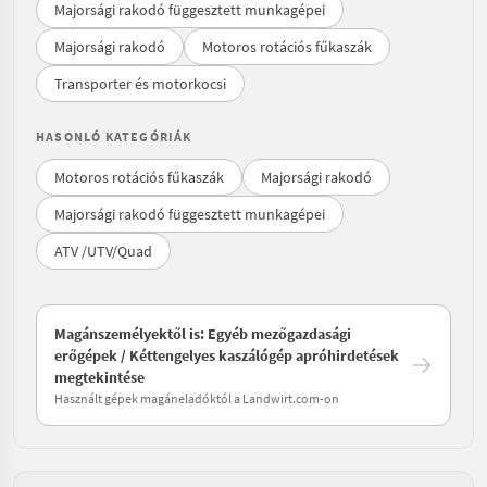
Majorsági rakodó függesztett munkagépei
Majorsági rakodó
Motoros rotációs fűkaszák
Transporter és motorkocsi
HASONLÓ KATEGÓRIÁK
Motoros rotációs fűkaszák
Majorsági rakodó
Majorsági rakodó függesztett munkagépei
ATV /UTV/Quad
Magánszemélyektől is: Egyéb mezőgazdasági
erőgépek / Kéttengelyes kaszálógép apróhirdetések
megtekintése
Használt gépek magáneladóktól a Landwirt.com-on