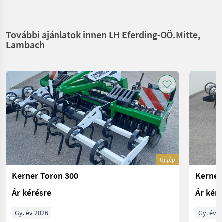
További ajánlatok innen LH Eferding-OÖ.Mitte,
Lambach
Új gép
Kerner Toron 300
Kerner
Ár kérésre
Ár kér
Gy. év 2026
Gy. év 