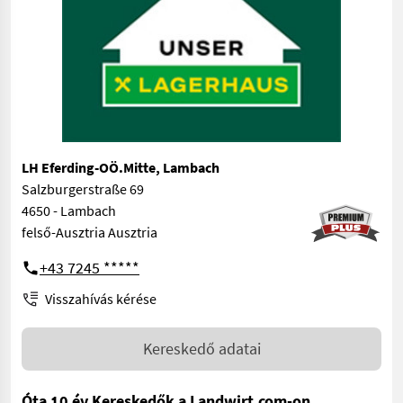
LH Eferding-OÖ.Mitte, Lambach
Salzburgerstraße 69
4650 - Lambach
felső-Ausztria Ausztria
+43 7245 *****
Visszahívás kérése
Kereskedő adatai
Óta 10 év Kereskedők a Landwirt.com-on