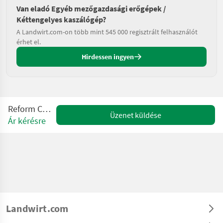
Van eladó Egyéb mezőgazdasági erőgépek /
Kéttengelyes kaszálógép?
A Landwirt.com-on több mint 545 000 regisztrált felhasználót
érhet el.
Hirdessen ingyen
Reform CM 818 D
Üzenet küldése
Ár kérésre
Landwirt.com