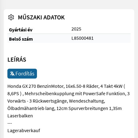
MŰSZAKI ADATOK
2025
Gyártási év
L85000481
Belső szám
LEÍRÁS
Fordítás
Honda GX 270 BenzinMotor, 16x6.50-8 Räder, 4 Takt 4kW (
8,6PS ) , Mehrscheibenkupplung mit PowerSafe Funktion, 3
Vorwärts - 3 Rückwertsgänge, Wendeschaltung,
Ölbadmähantrieb lang, 12cm Spurverbreitungen 1,35m
Laserbalken
---
Lagerabverkauf
Honda GX 270 BenzinMotor, 16x6.50-8 Räder, 4 Takt 4kW ( 8,6P