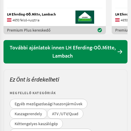
LH Eferding-OÖ.Mitte, Lambach
LH Eferdi
4650 felső-Ausztria
4650 fe
Premium Plus kereskedő
Premium 
További ajánlatok innen LH Eferding-OÖ.Mitte,
Lambach
Ez Önt is érdekelheti
MEGFELELŐ KATEGÓRIÁK
Egyéb mezőgazdasági haszonjárművek
Kaszagerendely
ATV /UTV/Quad
Kéttengelyes kaszálógép