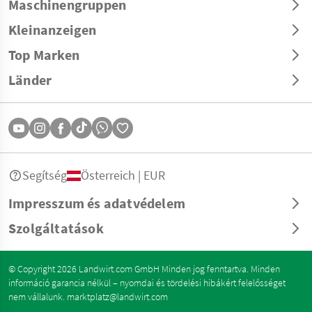
Maschinengruppen
Kleinanzeigen
Top Marken
Länder
Segítség
Österreich | EUR
Impresszum és adatvédelem
Szolgáltatások
© Copyright 2026 Landwirt.com GmbH Minden jog fenntartva. Minden
információ garancia nélkül – nyomdai és tördelési hibákért felelősséget
nem vállalunk.
marktplatz@landwirt.com