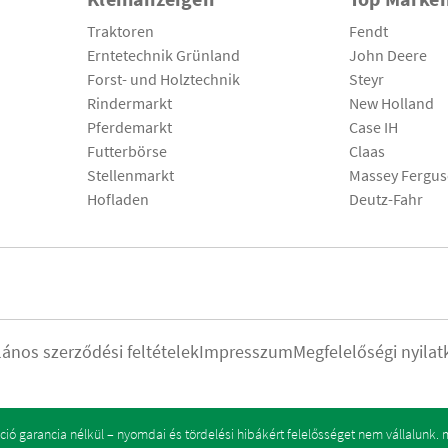
Traktoren
Fendt
Erntetechnik Grünland
John Deere
Forst- und Holztechnik
Steyr
Rindermarkt
New Holland
Pferdemarkt
Case IH
Futterbörse
Claas
Stellenmarkt
Massey Fergu
Hofladen
Deutz-Fahr
lános szerződési feltételek
Impresszum
Megfelelőségi nyilat
ó garancia nélkül – nyomdai és tördelési hibákért felelősséget nem vállalunk.