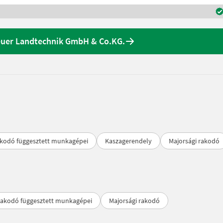
euer Landtechnik GmbH & Co.KG.
akodó függesztett munkagépei
Kaszagerendely
Majorsági rakodó
rakodó függesztett munkagépei
Majorsági rakodó