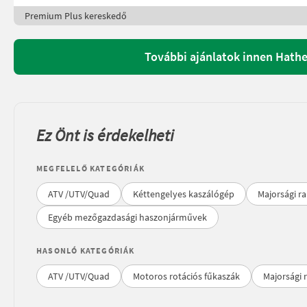
Premium Plus kereskedő
További ajánlatok innen Hath
Ez Önt is érdekelheti
MEGFELELŐ KATEGÓRIÁK
ATV /UTV/Quad
Kéttengelyes kaszálógép
Majorsági r
Egyéb mezőgazdasági haszonjárművek
HASONLÓ KATEGÓRIÁK
ATV /UTV/Quad
Motoros rotációs fűkaszák
Majorsági 