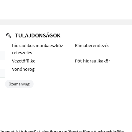
TULAJDONSÁGOK
hidraulikus munkaeszköz-
Klimaberendezés
reteszelés
Vezetőfülke
Pót-hidraulikakör
Vonóhorog
Üzemanyag:
Z-Kinematik-Hubgerüst, der Ihnen unübertroffene Ausbrechkräfte