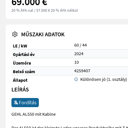
69.000 €
20 % ÁFA-val
/ 57.500 € 20 % ÁFA nélkül
MŰSZAKI ADATOK
60 / 44
LE / kW
2024
Gyártási év
10
Üzemóra
4259407
Belső szám
Különösen jó (1. osztály)
Állapot
LEÍRÁS
Fordítás
GEHL AL550 mit Kabine
Der AL550 ist der kleinste Lader unserer Produktreihe mit 