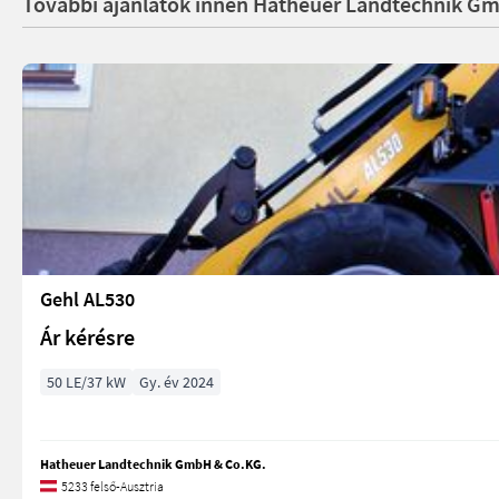
További ajánlatok innen Hatheuer Landtechnik G
Gehl AL530
Ár kérésre
50 LE/37 kW
Gy. év 2024
Hatheuer Landtechnik GmbH & Co.KG.
5233 felső-Ausztria