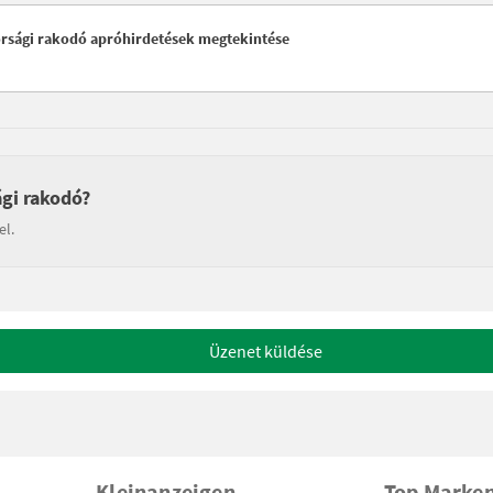
orsági rakodó apróhirdetések megtekintése
gi rakodó?
el.
Üzenet küldése
Kleinanzeigen
Top Marke