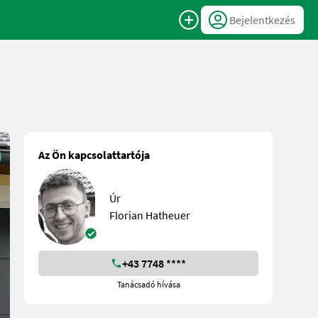
Bejelentkezés
Az Ön kapcsolattartója
Úr
Florian Hatheuer
+43 7748 ****
Tanácsadó hívása