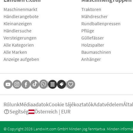
Maschinenmarkt
Traktoren
Händlerangebote
Mähdrescher
Kleinanzeigen
Rundballenpressen
Händlersuche
Pflüge
Versteigerungen
Güllefässer
Alle Kategorien
Holzspalter
Alle Marken
Baumaschinen
Anzeige aufgeben
Anhänger
Rólunk
Médiaadatok
Cookie tájékoztatók
Adatvédelem
Álta
Segítség
Österreich | EUR
© Copyright 2026 Landwirt.com GmbH Minden jog fenntartva. Minden informáci