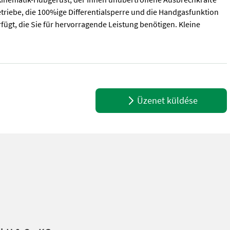
Getriebe, die 100%ige Differentialsperre und die Handgasfunktion
fügt, die Sie für hervorragende Leistung benötigen. Kleine
rer Produktreihe mit Z-Kinematik-Hubgerüst, der Ihnen unübertroffe
Üzenet küldése