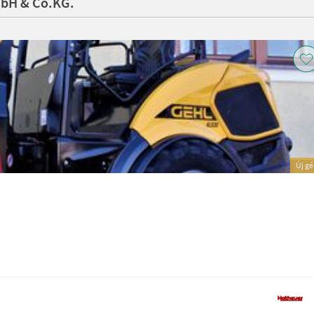
mbH & Co.KG.
Új g