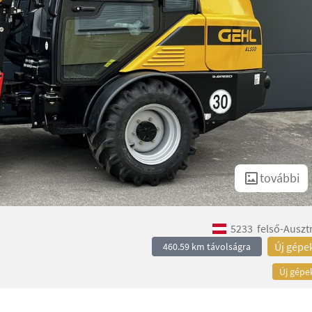
további
5233
felső-Auszt
Új gépe
460.59 km távolságra
Új gépe