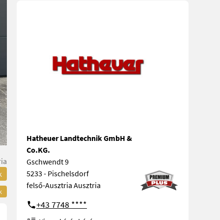
Hatheuer Landtechnik GmbH &
Co.KG.
ria
Gschwendt 9
5233 - Pischelsdorf
k
felső-Ausztria Ausztria
k
+43 7748 ****