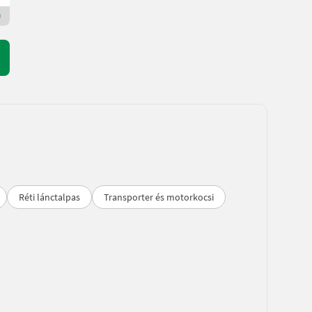
Premium Plus kereskedő
Réti lánctalpas
Transporter és motorkocsi