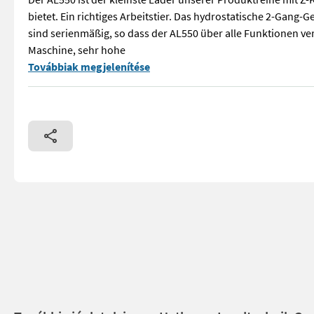
bietet. Ein richtiges Arbeitstier. Das hydrostatische 2-Gang-
sind serienmäßig, so dass der AL550 über alle Funktionen ver
Maschine, sehr hohe
GEHL AL550 mit Kabine Der AL550 ist der kleinste Lader unse
Továbbiak megjelenítése