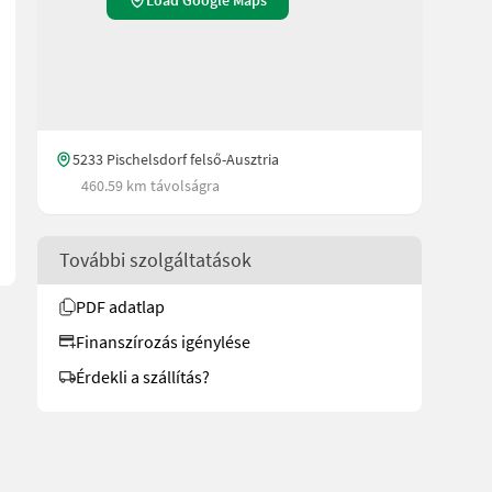
Load Google Maps
ne Ausbrechkräfte bietet. Ein richtiges Arbeitstier. Das hydrostat
5233 Pischelsdorf felső-Ausztria
460.59 km távolságra
További szolgáltatások
PDF adatlap
Finanszírozás igénylése
Érdekli a szállítás?