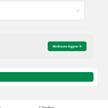
Hirdessen ingyen
n
Länder