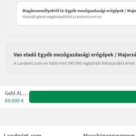
Magánszemélyektől is: Egyéb mezőgazdasági erőgépek / Maj
Használt gépek magáneladóktól a Landwirt.com-on
Van eladó Egyéb mezőgazdasági erőgépek / Majorsá
A Landwirt.com-on több mint 545 000 regisztrált felhasználót érhet 
Gehl AL550
69.000 €
Landwirt.com
Maschinengruppen