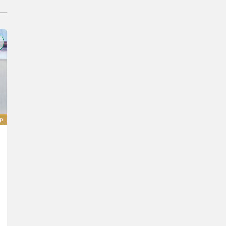
ép
Gehl AL330
45.000 €
20 % ÁFA-val
37.500 € nettó
26 LE/19 kW
Gy. év 2024
Hatheuer Landtechnik GmbH & Co.KG.
5233 felső-Ausztria