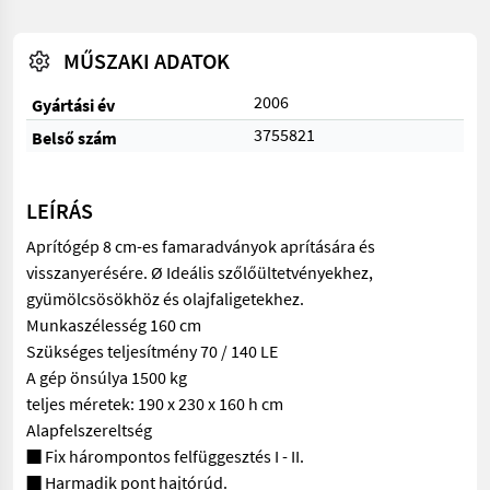
MŰSZAKI ADATOK
2006
Gyártási év
3755821
Belső szám
LEÍRÁS
Aprítógép 8 cm-es famaradványok aprítására és
visszanyerésére. Ø Ideális szőlőültetvényekhez,
gyümölcsösökhöz és olajfaligetekhez.
Munkaszélesség 160 cm
Szükséges teljesítmény 70 / 140 LE
A gép önsúlya 1500 kg
teljes méretek: 190 x 230 x 160 h cm
Alapfelszereltség
■ Fix hárompontos felfüggesztés I - II.
■ Harmadik pont hajtórúd.