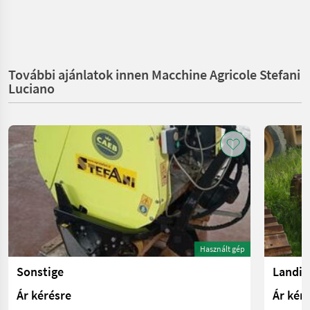
További ajánlatok innen Macchine Agricole Stefani
Luciano
Használt gép
Sonstige
Landin
Ár kérésre
Ár kér