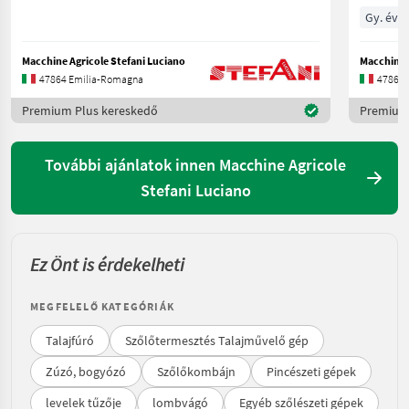
Gy. év 
Macchine Agricole Stefani Luciano
Macchine A
47864 Emilia-Romagna
47864 
Premium Plus kereskedő
Premium 
További ajánlatok innen Macchine Agricole
Stefani Luciano
Ez Önt is érdekelheti
MEGFELELŐ KATEGÓRIÁK
Talajfúró
Szőlőtermesztés Talajművelő gép
Zúzó, bogyózó
Szőlőkombájn
Pincészeti gépek
levelek tűzője
lombvágó
Egyéb szőlészeti gépek