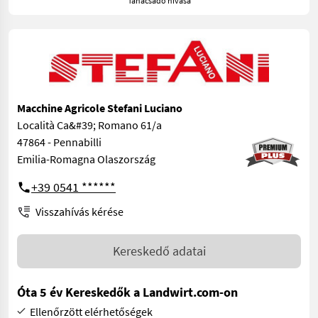
Tanácsadó hívása
Macchine Agricole Stefani Luciano
Località Ca&#39; Romano 61/a
47864 - Pennabilli
Emilia-Romagna Olaszország
+39 0541 ******
Visszahívás kérése
Kereskedő adatai
Óta 5 év Kereskedők a Landwirt.com-on
Ellenőrzött elérhetőségek