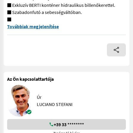
■ Exkluzív BERTI konténer hidraulikus billenőkerettel.
■ Szabadonfutó a sebességváltóban.
■
Aprítógép 8 cm-es famaradványok aprítására és visszanyerésére.
Továbbiak megjelenítése
Az Ön kapcsolattartója
Úr
LUCIANO STEFANI
+39 33 ********