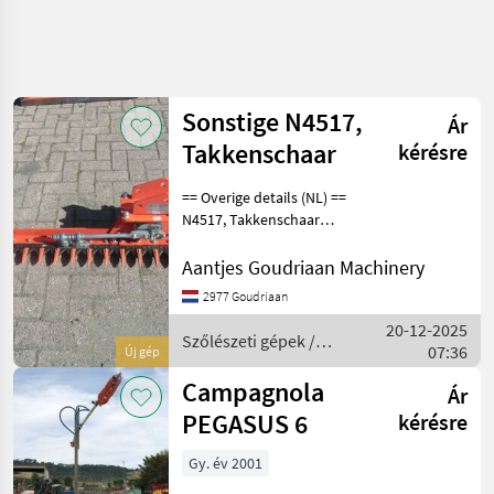
Sonstige N4517,
Ár
Takkenschaar
kérésre
== Overige details (NL) ==
N4517, Takkenschaar
Hydraulisch aangedreven
takkenschaar, voor
Aantjes Goudriaan Machinery
aanbouw aan arm. 1300mm
2977 Goudriaan
breed Benodigde olie 25
20-12-2025
liter per minuut Staat:
Szőlészeti gépek /
07:36
Új gép
Sonstige
Campagnola
Ár
PEGASUS 6
kérésre
Gy. év 2001