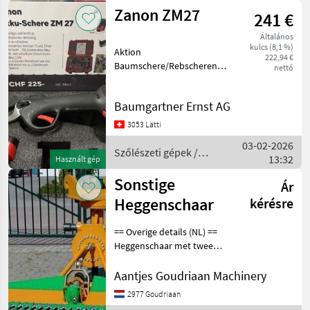
gépek /
Zanon ZM27
241 €
Campagnola
Általános
kulcs (8,1 %)
Aktion
222,94 €
Baumschere/Rebscheren
nettó
Kit im Koffer mit 2 Akkus
Postversand möglich für
Baumgartner Ernst AG
15.-/Kit Szőlészeti gépek
Metszőolló
3053 Lätti
03-02-2026
Szőlészeti gépek /
13:32
Használt gép
Zanon
Sonstige
Ár
Heggenschaar
kérésre
== Overige details (NL) ==
Heggenschaar met twee
hydraulische draaikoppen,
geschikt voor blokhagen
Aantjes Goudriaan Machinery
/ minirotondes en andere
2977 Goudriaan
knipwerkzaamheden. Knipt