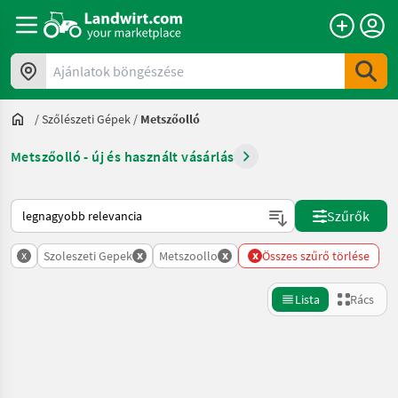
Ajánlatok böngészése
/
Szőlészeti Gépek
/
Metszőolló
Metszőolló - új és használt vásárlás
Így van sorba rendezve a Landwirt.com-on
Szűrők
x
x
x
x
Szoleszeti Gepek
Metszoollo
Összes szűrő törlése
Lista
Rács
Keresés