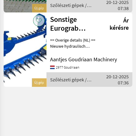
20-12-2025
tot 4 cm hout
Szőlészeti gépek /
07:38
Új gép
Sonstige
Sonstige
Ár
Eurograb
kérésre
heggenschaar
== Overige details (NL) ==
Nieuwe hydraulisch
aangedreven heggenschaar.
Haagknipper in diverse
Aantjes Goudriaan Machinery
breedtes. SK150-2 150 cm
2977 Goudriaan
breed, knipdiameter max
20-12-2025
30mm, geschikt voo
Szőlészeti gépek /
07:36
Új gép
Sonstige