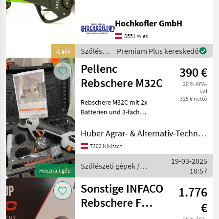
Äste bis 25mm kabellos
schneiden! Mit dem
Hochkofler GmbH
progressiven Schnitt haben
sie immer volle Kontrolle. -
8551 Wies
auch eine 1/2
Szőlészeti
Premium Plus kereskedő
Új gép
gépek /
Pellenc
390 €
Active
Rebschere M32C
20 % ÁFA-
val
325 € nettó
Rebschere M32C mit 2x
Batterien und 3-fach
Ladekabel Akkulaufzeit: 2-4
Stunden Handliches und
Huber Agrar- & Alternativ-Technik Center
ergonomisches Design für
7302 Nikitsch
ein besseres Handling,
19-03-2025
Schnittdurchmesser
Szőlészeti gépek /
10:57
Használt gép
Pellenc
Sonstige INFACO
1.776
Rebschere F
€
3020