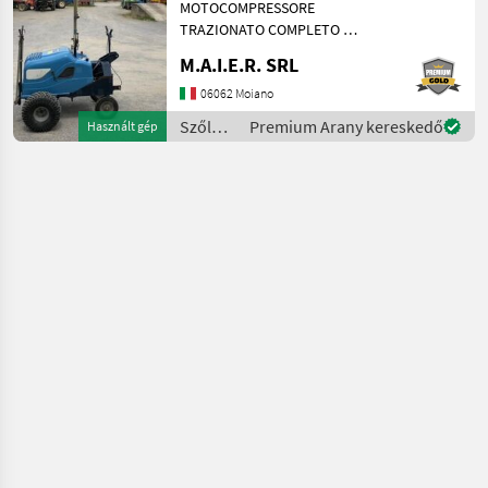
MOTOCOMPRESSORE
TRAZIONATO COMPLETO DI
TASTATORE PER
M.A.I.E.R. SRL
ALLINEAMENTO
AUTOMATICO E GUIDA
06062 Moiano
AUTONOMA CON ASTE
Szőlészeti
Premium Arany kereskedő
Használt gép
SCAVALLANTI PER 6
gépek /
POTATORI - COMPRESSORE
Campagnola
DA 400 LT/MIN Szőlés