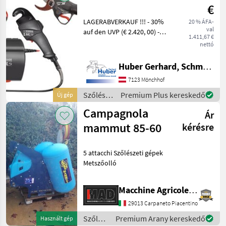
€
LAGERABVERKAUF !!! - 30%
20 % ÁFA-
val
auf den UVP (€ 2.420, 00) -
1.411,67 €
Komplettes Set zum
nettó
Beschneiden und Anbinden
in Weinbergen und
Huber Gerhard, Schmiede und Landmaschinen GmbH.
Obstplantagen Komplettes
7123 Mönchhof
Set zum Schneiden un
Szőlészeti
Premium Plus kereskedő
Új gép
gépek /
Campagnola
Ár
Zanon
mammut 85-60
kérésre
5 attacchi Szőlészeti gépek
Metszőolló
Macchine Agricole Devoti Srl
29013 Carpaneto Piacentino
Szőlészeti
Premium Arany kereskedő
Használt gép