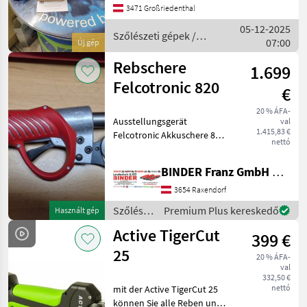
aktiválható, vágási átmérő
3471 Großriedenthal
35mm, kioldókar optikai
Campagnola
2
05-12-2025
érzé
Szőlészeti gépek /
07:00
Új gép
Pellenc
Active
1
Rebschere
1.699
Felcotronic 820
Felco
1
€
20 % ÁFA-
Ausstellungsgerät
val
MARKETPLACE
1.415,83 €
Felcotronic Akkuschere 820
nettó
Kereskedői
mit 45cm
Marketplace
Apróhirdetések
ajánlatok
Schnittdurchmesser in
BINDER Franz GmbH & CoKG
serienmäßiger Ausführung
mit großem 2 Tages-Akku
3654 Raxendorf
Leistungsstark, schnell,
Szőlészeti
Premium Plus kereskedő
Használt gép
ergonomisch
gépek /
Active TigerCut
399 €
Felco
25
20 % ÁFA-
val
332,50 €
nettó
mit der Active TigerCut 25
können Sie alle Reben und