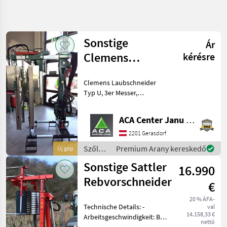
Keresés
pontosítása
Sonstige
Ár
Kategória
Ország
Szűrők
3
Clemens
kérésre
Laubschneidet
12 eredmény
AKTUÁLIS
Clemens Laubschneider
Visszaállítás
Typ U
ÚTVONAL
megjelenítése
Typ U, 3er Messer,
Mezőgazdasági
Obermesser 0, 74 m,
gépek/eszközök
Messerträger seitlich 1, 45
ACA Center Janu GmbH
Szoleszeti
m, Anfahrschutz seitlich
Gepek
und oben, hydraulische
2201 Gerasdorf
Breitenverstellung im
Vago Es
Szőlészeti
Premium Arany kereskedő
Új gép
Koetoezoeszkoezoek
Laubschn
gépek /
Sonstige Sattler
16.990
Sonstige
KATEGÓRIA
Rebvorschneider
KIVÁLASZTÁSA
€
Sonstige
6
20 % ÁFA-
Technische Details: -
val
14.158,33 €
Arbeitsgeschwindigkeit: Bis
Infaco
4
nettó
zu 9 km/h - Montage: