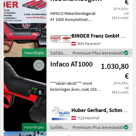
€
AT 1000
20 % ÁFA-
INFACO Rebenbindegerät
val
Winteraktion
935 € nettó
AT 1000 Komplettset
Lieferumfang: Auslieferung
im Koffer mit Ladegerät,
BINDER Franz GmbH & CoKG
Werkzeuggürtel,
Bedienungsanleitung,
3654 Raxendorf
Schmieröl, Schneidezange
Szőlészeti
Premium Plus kereskedő
Használt gép
und
gépek /
Infaco AT1000
1.030,80
Infaco
€
***Vásári akció*** most
20 % ÁFA-
val
különleges áron, csak 1032,
859 € nettó
00 €-ért, 2026. március 15-
ig! A sokoldalú univerzális
eszköz Az INFACO AT1000
Huber Gerhard, Schmiede und Landmaschinen GmbH.
modell egy megbízható,
7123 Mönchhof
gyorsan műkö
Szőlészeti
Premium Plus kereskedő
Használt gép
gépek /