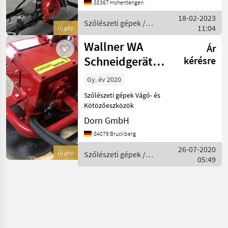
88367 Hohentengen
Neigungsverstellung und
18-02-2023
Seitenverstellung +
Szőlészeti gépek /
11:04
Steuerung über
Új gép
Sonstige
Wallner WA
Ár
Schneidgerät
kérésre
Mega
Gy. év 2020
Szőlészeti gépek Vágó- és
Kötözőeszközök
Dorn GmbH
84079 Bruckberg
26-07-2020
Új gép
Szőlészeti gépek /
05:49
Wallner