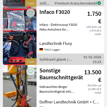
Vorspannung - Die
Szőlészeti
Premium Arany kereskedő
Új gép
gépek /
Infaco F3020
1.750
Sonstige
€
Infaco - Elektrocoup F3020
19% ÁFA-val
Akku-Astschere für
1.470,59 €
Weinbau, Obstbau, Forst,
nettó
GaLaBau etc. Li-Ion-Akku 36
Landtechnik Flury
V/3, 0 Ah/108 Wh Akku-
Laufzeit max. 8 h (abhängig
79424 Auggen
von Einsatz un
01-02-2026
Szőlészeti gépek /
15:23
Új gép
Infaco
Sonstige
13.500
Baumschnittgerät
€
9% ÁFA-val
Gebrauchtes Binger
12.385,32 €
Baumschnittgerät inkl.
nettó
Anbaueinheit für FH u.
Festanbau + Hubmast mit
Duffner Landtechnik GmbH + Co KG
Höhenverstellung,