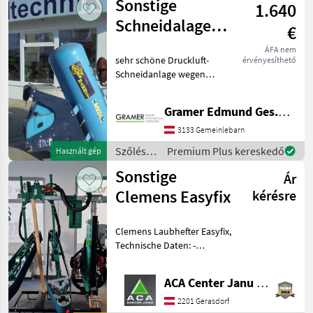
Sonstige
1.640
Infaco
Schneidalage
€
Mammut 55.50
ÁFA nem
sehr schöne Druckluft-
érvényesíthető
Schneidanlage wegen
Pensionierung zu
Verkaufen! mit
Gramer Edmund Ges.m.b.H.
Hochleistungekompressor,
Warungseinheit,
3133 Gemeinlebarn
Druckregler,
Szőlészeti
Premium Plus kereskedő
Használt gép
Sicherheitsventil; auch mit
gépek /
Schlaucht
Sonstige
Ár
Sonstige
Clemens Easyfix
kérésre
Clemens Laubhefter Easyfix,
Technische Daten: -
Arbeitsgeschwindigkeit: +/-
5 km/h - Kapazität Magazin
ACA Center Janu GmbH
Clips: 300 Stück -
Garnbremse für die
2201 Gerasdorf