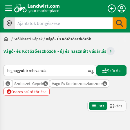
Ajánlatok böngészése
/
Szőlészeti Gépek
/
Vágó- És Kötözőeszközök
Vágó- és Kötözőeszközök - új és használt vásárlás
Így van sorba rendezve a Landwirt.com-on
Szűrők
x
x
x
Szoleszeti Gepek
Vago Es Koetoezoeszkoezoek
x
Összes szűrő törlése
Lista
Rács