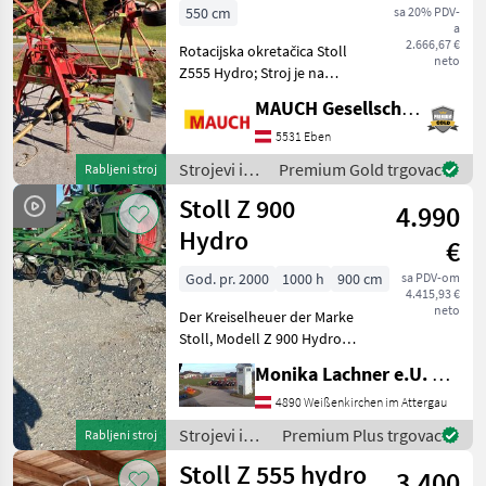
550 cm
sa 20% PDV-
a
Z 555
2.666,67 €
Rotacijska okretačica Stoll
hydro
neto
Z555 Hydro; Stroj je na
zalihi u Ebenu im Pongau.
MARKETPLACE
MAUCH Gesellschaft m.b.H. & Co.KG, Eben
Rado ću vam detaljno
pokazati stroj i, po želji,
5531 Eben
Ponude
Mali
Marketplace
demonstrirati ga u Ebenu, u
trgovaca
oglasi
Strojevi i
Premium Gold trgovac
Rabljeni stroj
Centru z
oprema za
Stoll Z 900
4.990
travu i
baliranje /
Hydro
€
Stoll
God. pr. 2000
1000 h
900 cm
sa PDV-om
4.415,93 €
neto
Der Kreiselheuer der Marke
Stoll, Modell Z 900 Hydro
Super, ist ein zuverlässiges
Monika Lachner e.U. Maschinenhandel
landwirtschaftliches Gerät,
das im Jahr 2000 gebaut
4890 Weißenkirchen im Attergau
wurde. Mit einer
Strojevi i
Premium Plus trgovac
Rabljeni stroj
beeindruckende
oprema za
Stoll Z 555 hydro
3.400
travu i