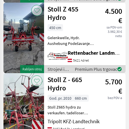
u Bur
oprema za
Stoll Z 455
4.500
travu i
baliranje /
Hydro
€
Stoll
450 cm
sa PDV-om
3.982,30 €
neto
Gelenkwelle, Hydr.
Aushebung Podešavanje
visine: Hidraulično
Rettenbacher Landmaschinen
podešavanje visine, Nošeni
sakupljač sjena,
5421 Adnet
Ograničavajući uredjaj
Strojevi i
Premium Plus trgovac
Rabljeni stroj
rasijavanja, Podešavanje
oprema za
Stoll Z - 665
kuta rasejanja,
5.700
travu i
baliranje /
Hydro
€
Stoll
God. pr. 2010
660 cm
bez PDV-a
Stoll Z665 hydro zu
verkaufen. tadelloser
Zustand. Anhängen und
Tripolt KFZ-Landtechnik
fahren. Podešavanje visine:
9462 Bad St. Leonhard