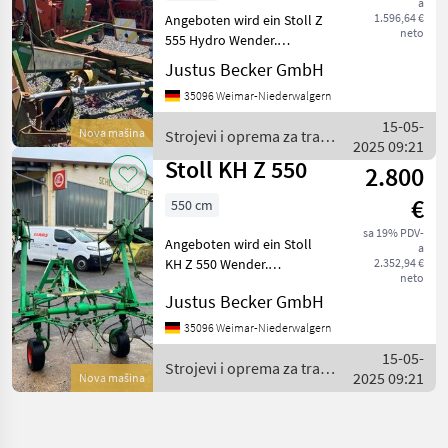
a
1.596,64 €
Angeboten wird ein Stoll Z
neto
555 Hydro Wender.
Arbeitsbreite 5, 50m.
Justus Becker GmbH
Ausrüstung: - 4 Kreisel -
35096 Weimar-Niederwalgern
hydraulisch klappbar
Strojevi i oprema za travu i
15-05-
Nova mašina
Strojevi i oprema za travu
baliranje Rotacioni
2025 09:21
i baliranje / Stoll
Stoll KH Z 550
2.800
€
550 cm
sa 19% PDV-
Angeboten wird ein Stoll
a
KH Z 550 Wender.
2.352,94 €
neto
Arbeitsbreite 5, 50m.
Justus Becker GmbH
Ausrüstung: - hydraulisch
klappbar Strojevi i oprema
35096 Weimar-Niederwalgern
za travu i baliranje
15-05-
Rotacioni prevrtači (rastu
Strojevi i oprema za travu
2025 09:21
Nova mašina
i baliranje / Stoll