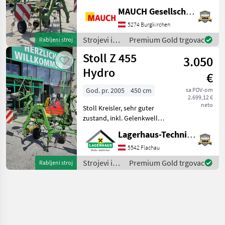
Burgkirchenu. Rado ću vam
MAUCH Gesellschaft m.b.H. & Co.KG
detaljno pokazati stroj ili,
5274 Burgkirchen
ako je potrebno, demonstr
Strojevi i
Premium Gold trgovac
Rabljeni stroj
oprema za
Stoll Z 455
3.050
travu i
baliranje /
Hydro
€
Stoll
God. pr. 2005
450 cm
sa PDV-om
2.699,12 €
neto
Stoll Kreisler, sehr guter
zustand, inkl. Gelenkwelle;
Wir bitten telefonisch oder
Lagerhaus-Technik Flachau
per Mail Ihren Besuch
bekanntzugeben, um
5542 Flachau
ausreichend Zeit für die
Strojevi i
Premium Gold trgovac
Rabljeni stroj
Beratung
oprema za
travu i
baliranje /
Stoll