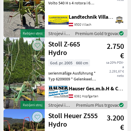
ODABERITE
Volto 540 H s 4 rotora i 6
KATEGORIJU
krakova zupčanika,
okretnim okvirom, kotačem
Landtechnik Villach GmbH
Stoll
za mjerenje, hidrauličkim
9500 Villach
mehanizmom za sklapanje,
Pöttinger
bez zaštitnih
Strojevi i
Premium Gold trgovac
Rabljeni stroj
oprema za
Stoll Z-665
2.750
Krone
travu i
baliranje /
Hydro
€
Stoll
Claas
God. pr. 2005
660 cm
sa 20% PDV-
a
Kuhn
2.291,67 €
serienmäßige Ausführung *
neto
Typ 6209009 * Gelenkwelle
Fella
* Oberlenkerbolzen *
Hauser Ges.m.b.H & Co.KG
Gewicht 730 kg *
Prikaži
mechanische
6361 Hopfgarten
sve
Grenzstreueinrichtung - ist
Strojevi i
Premium Plus trgovac
Rabljeni stroj
(36)
fest * Baujahr 2005 * Teilw
oprema za
Stoll Heuer Z555
3.200
travu i
MODEL
baliranje /
Hydro
€
Stoll