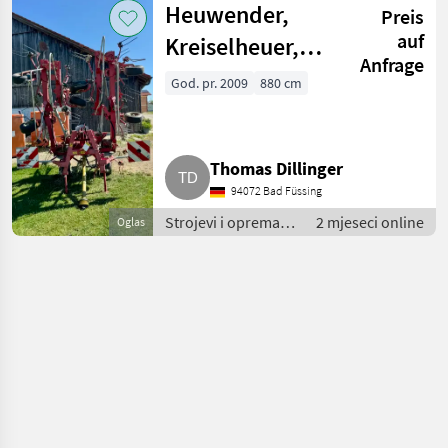
Heuwender,
Preis
Rotacioni prevrtači
(rasturači) sijena
auf
Kreiselheuer,
Anfrage
Stoll, Kuhn,
God. pr. 2009
880 cm
Krone, Pöttinger,
Zetter Z-905 D
Thomas Dillinger
94072 Bad Füssing
Strojevi i oprema
2 mjeseci online
Oglas
za travu i baliranje /
Rotacioni prevrtači
(rasturači) sijena