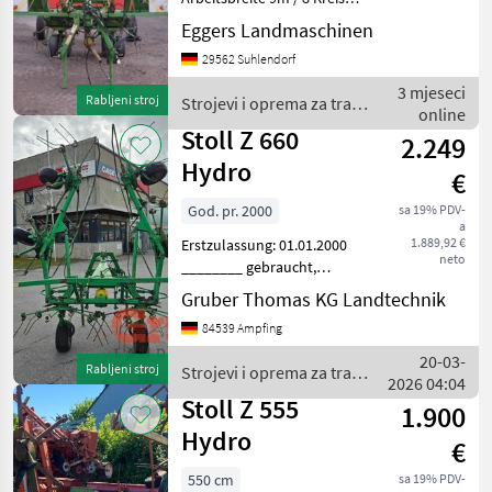
mit je 6 Zinken /
Eggers Landmaschinen
Kreiseldurchmesser 1, 10m
29562 Suhlendorf
/ Unterlenkeranhängung
Kat II / Fahrwerk mit
3 mjeseci
Rabljeni stroj
Strojevi i oprema za travu
Bereifung 215/65-15
online
i baliranje / Stoll
Stoll Z 660
2.249
Hydro
€
God. pr. 2000
sa 19% PDV-
a
1.889,92 €
Erstzulassung: 01.01.2000
neto
________ gebraucht,
Arbeitsbreite 6, 60 m,
Gruber Thomas KG Landtechnik
Dreipunkt, Hubzylinder,
84539 Ampfing
hydraulisch, klappbar,
Zapfwelle,
20-03-
Rabljeni stroj
Strojevi i oprema za travu
Erfassungsnummer: 89507
2026 04:04
i baliranje / Stoll
Strojevi i op
Stoll Z 555
1.900
Hydro
€
550 cm
sa 19% PDV-