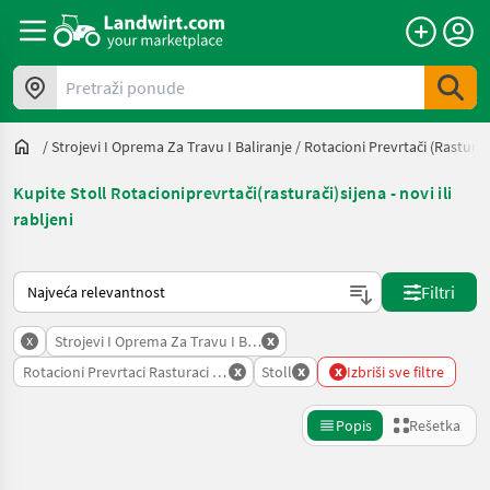
Pretraži ponude
/
Strojevi I Oprema Za Travu I Baliranje
/
Rotacioni Prevrtači (rasturač
Kupite Stoll Rotacioniprevrtači(rasturači)sijena - novi ili
rabljeni
Tako se sortira na Landwirt.com
Filtri
x
x
Strojevi I Oprema Za Travu I Baliranje
x
x
x
Rotacioni Prevrtaci Rasturaci Sijena
Stoll
Izbriši sve filtre
Popis
Rešetka