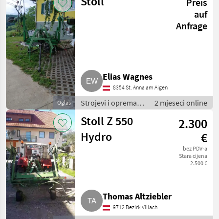
Stoll
Preis
Rotacioni prevrtači
(rasturači) sijena
auf
Anfrage
Elias Wagnes
8354 St. Anna am Aigen
Strojevi i oprema
2 mjeseci online
Oglas
za travu i baliranje /
Stoll Z 550
2.300
Rotacioni prevrtači
(rasturači) sijena
Hydro
€
bez PDV-a
Stara cijena
2.500 €
Thomas Altziebler
9712 Bezirk Villach