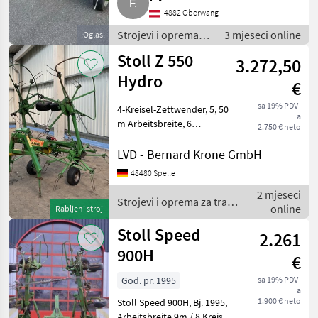
4882 Oberwang
Strojevi i oprema
3 mjeseci online
Oglas
za travu i baliranje /
Stoll Z 550
3.272,50
Rotacioni prevrtači
(rasturači) sijena
Hydro
€
sa 19% PDV-
4-Kreisel-Zettwender, 5, 50
a
m Arbeitsbreite, 6
2.750 € neto
Zinkenarme je Kreisel, hydr.
klappbar,
LVD - Bernard Krone GmbH
Grenzstreueinrichtung,
48480 Spelle
Gelenkwelle, Strojevi i
2 mjeseci
oprema za travu i baliranje
Strojevi i oprema za travu
online
Rota
Rabljeni stroj
i baliranje / Stoll
Stoll Speed
2.261
900H
€
God. pr. 1995
sa 19% PDV-
a
1.900 € neto
Stoll Speed 900H, Bj. 1995,
Arbeitsbreite 9m / 8 Kreisel