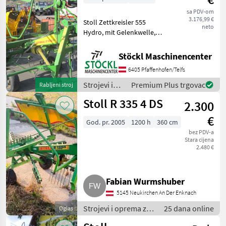
Stoll
sa PDV-om
3.176,99 €
Stoll Zettkreisler 555
neto
Hydro, mit Gelenkwelle,
guter Zustand, Bj. 2006. (A)
Strojevi i oprema za travu i
Stöckl Maschinencenter
baliranje Rotacioni
6405 Pfaffenhofen/Telfs
prevrtači (rasturači) sijena
Strojevi i
Premium Plus trgovac
Rabljeni stroj
oprema za
Stoll R 335 4 DS
2.300
travu i
baliranje /
€
God. pr. 2005
1200 h
360 cm
Stoll
bez PDV-a
Stara cijena
2.480 €
Fabian Wurmshuber
5145 Neukirchen An Der Enknach
Strojevi i oprema za
25 dana online
Oglas
travu i baliranje /