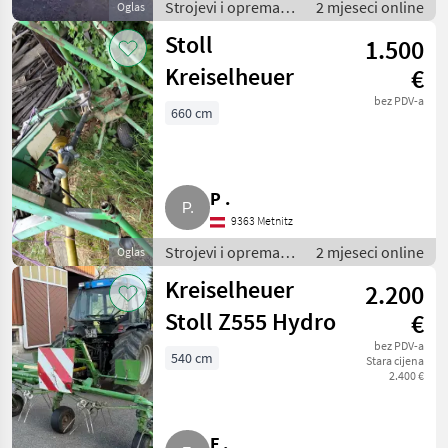
Strojevi i oprema
2 mjeseci online
Oglas
za travu i baliranje /
Stoll
1.500
Rotacioni prevrtači
(rasturači) sijena
Kreiselheuer
€
bez PDV-a
660 cm
P .
9363 Metnitz
Strojevi i oprema
2 mjeseci online
Oglas
za travu i baliranje /
Kreiselheuer
2.200
Rotacioni prevrtači
(rasturači) sijena
Stoll Z555 Hydro
€
bez PDV-a
540 cm
Stara cijena
2.400 €
F .