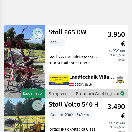
Precizirajte
pretragu
Stoll 665 DW
3.950
Kategorija
Država
Filtri
4
€
665 cm
Prikaži
sa PDV-om
TRENUTNA
Poništi
26
3.495,58 €
Stoll 665 DW kultivator sa 6
STAZA
neto
rezultata
rotora i radnom širinom od
Poljoprivredna
6, 65 m, 6 rotora sa po 6
tehnika
zubaca, hidraulički
Landtechnik Villach GmbH
Strojevi I
mehanizam za sklapanje, sa
Oprema
9500 Villach
znakovima upozorenja,
Za Travu I
mehaničkom pred
Baliranje
Strojevi i
Premium Gold trgovac
Rabljeni stroj
oprema za
Rotacioni
Stoll Volto 540 H
3.490
Prevrtaci
travu i
Rasturaci
baliranje /
€
Sijena
God. pr. 2002
540 cm
Stoll
Stoll
sa PDV-om
3.088,50 €
Rotacijska okretačica Claas
neto