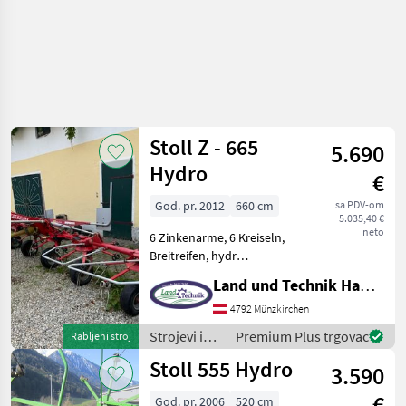
Stoll Z - 665
5.690
Hydro
€
God. pr. 2012
660 cm
sa PDV-om
5.035,40 €
neto
6 Zinkenarme, 6 Kreiseln,
Breitreifen, hydr
Aushebung, Tastrad,
Land und Technik HandelsgesmbH
Gelenkwelle, Nošeni
sakupljač sjena, Straža
4792 Münzkirchen
Strojevi i oprema za travu i
Strojevi i
Premium Plus trgovac
Rabljeni stroj
baliranje Rotacioni
oprema za
Stoll 555 Hydro
prevrtači
3.590
travu i
baliranje /
€
God. pr. 2006
520 cm