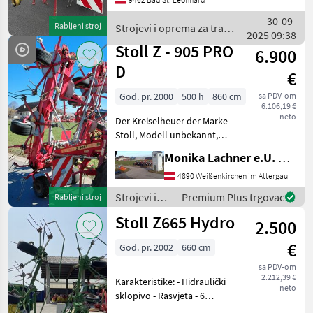
Hidraulično podešavanje
visine, Nošeni sakupljač
30-09-
Rabljeni stroj
Strojevi i oprema za travu
sjena, Zaštita od gubitka
2025 09:38
i baliranje / Stoll
Stoll Z - 905 PRO
6.900
D
€
God. pr. 2000
500 h
860 cm
sa PDV-om
6.106,19 €
neto
Der Kreiselheuer der Marke
Stoll, Modell unbekannt,
bietet eine effiziente
Monika Lachner e.U. Maschinenhandel
Lösung für die Heuernte.
Dieses spezifische Modell,
4890 Weißenkirchen im Attergau
Baujahr 2000, ist ideal für
Strojevi i
Premium Plus trgovac
Rabljeni stroj
Landwirte,
oprema za
Stoll Z665 Hydro
2.500
travu i
baliranje /
€
God. pr. 2002
660 cm
Stoll
sa PDV-om
2.212,39 €
Karakteristike: - Hidraulički
neto
sklopivo - Rasvjeta - 6
rotora Stroj je na zalihi u