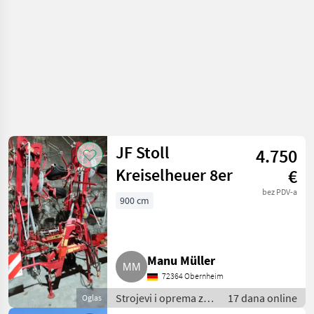
JF Stoll
4.750
Kreiselheuer 8er
€
bez PDV-a
900 cm
Manu Müller
72364 Obernheim
Strojevi i oprema za
17 dana online
Oglas
travu i baliranje /