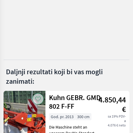
ODABERITE
KATEGORIJU
Frandent
Pöttinger
Krone
Claas
Daljnji rezultati koji bi vas mogli
zanimati:
Kuhn
Fella
Kuhn GEBR. GMD
4.850,44
802 F-FF
Prikaži
€
sve
(36)
God. pr. 2013
300 cm
sa 19% PDV-
a
4.076 € neto
Die Maschine steht an
MARKETPLACE
unserem BayWa-Standort