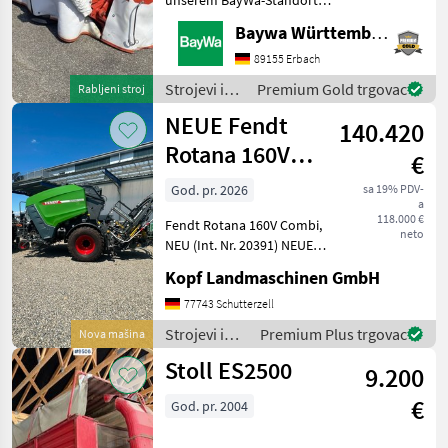
Ponude
Mali
in DE-88214
Marketplace
Baywa Württemberg
trgovaca
oglasi
Ravensburg.Gerne steht
Ihnen Herr Schmid unter
89155 Erbach
Tel.: 0151 1610 3978 für Ihre
Strojevi i
Premium Gold trgovac
Rabljeni stroj
Anfrage zur
oprema za
NEUE Fendt
Verfügung!Kuhn GMD
140.420
travu i
baliranje /
Rotana 160V
€
Kuhn
Combi
God. pr. 2026
sa 19% PDV-
a
Rundballenpresse,
118.000 €
Fendt Rotana 160V Combi,
i
neto
NEU (Int. Nr. 20391) NEUE
Fendt Rundballenpresse
Kopf Landmaschinen GmbH
Typ Rotana 160V Combi
Baujahr 2026 40km/h Netz-
77743 Schutterzell
und Folienbindung,
Strojevi i
Premium Plus trgovac
Nova mašina
integrierte Wickelein
oprema za
Stoll ES2500
9.200
travu i
baliranje /
€
God. pr. 2004
Fendt