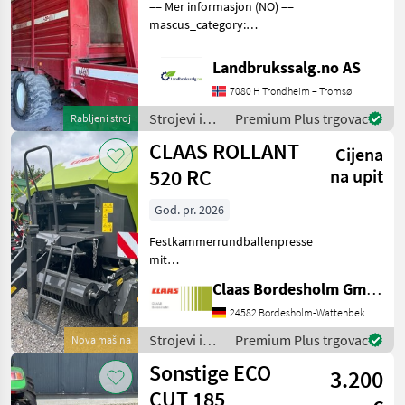
== Mer informasjon (NO) ==
mascus_category:
otherharvesters Please
provide reference number
Landbrukssalg.no AS
upon request: 9506 See
7080 H Trondheim – Tromsø
en.landbrukssalg.no/9506
for more images Specif
Strojevi i
Premium Plus trgovac
Rabljeni stroj
oprema za
CLAAS ROLLANT
Cijena
travu i
baliranje /
520 RC
na upit
Stoll
God. pr. 2026
Festkammerrundballenpresse
mit
Presskammerdurchmesser
Claas Bordesholm GmbH
1, 25 m Presskammerbreite
1, 20 m / in
24582 Bordesholm-Wattenbek
Serienausrüstung: Pickup:
Strojevi i
Premium Plus trgovac
Nova mašina
Aufnahmebreite 2, 10 m / 4
oprema za
Sonstige ECO
Zinkenreihen, kurvenb
3.200
travu i
baliranje /
CUT 185