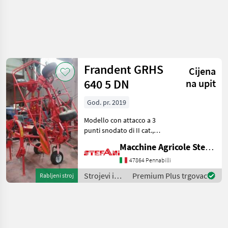
Precizirajte
pretragu
Frandent GRHS
Cijena
Kategorija
Država
Filtri
4
640 5 DN
na upit
God. pr. 2019
Prikaži 1
TRENUTNA
Poništi
STAZA
rezultata
Modello con attacco a 3
Poljoprivredna
punti snodato di II cat.,
tehnika
elevazione idraulica a 6
Macchine Agricole Stefani Luciano
Strojevi I
rotoriØ 135 cm con 5
Oprema
braccia, larghezza di lavoro
47864 Pennabilli
Za Travu I
640 cm, dispositivo
Baliranje
Strojevi i
Premium Plus trgovac
Rabljeni stroj
automatico per l'
oprema za
Rotacioni
Prevrtaci
travu i
Rasturaci
baliranje /
Sijena
Frandent
Frandent