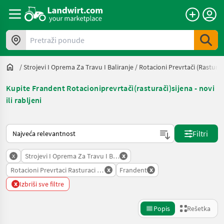
Pretraži ponude
/
Strojevi I Oprema Za Travu I Baliranje
/
Rotacioni Prevrtači (rasturač
Kupite Frandent Rotacioniprevrtači(rasturači)sijena - novi
ili rabljeni
Tako se sortira na Landwirt.com
Filtri
x
x
Strojevi I Oprema Za Travu I Baliranje
x
x
Rotacioni Prevrtaci Rasturaci Sijena
Frandent
x
Izbriši sve filtre
Popis
Rešetka