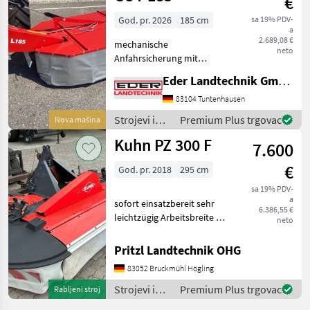
€
Claas
God. pr. 2026
185 cm
sa 19% PDV-
a
2.689,08 €
mechanische
neto
Anfahrsicherung mit
hydraulischer Aushebung
Eder Landtechnik GmbH
Schnitthöhenverstellung
mithilfe von Distanzringen
83104 Tuntenhausen
auf den Mähteller Schlüssel
Strojevi i
Premium Plus trgovac
Nova mašina
für Messerschnellwechsel
oprema za
Kuhn PZ 300 F
Arbe
7.600
travu i
baliranje /
€
God. pr. 2018
295 cm
Sonstige
sa 19% PDV-
a
sofort einsatzbereit sehr
6.386,55 €
leichtzügig Arbeitsbreite 2,
neto
95 m Antriebssatz
1000U/min. 4 Trommeln
Pritzl Landtechnik OHG
Schnitthöhenverstellung 2
83052 Bruckmühl Högling
Federn für Entlastung
Gelenkwelle Prednja kos
Strojevi i
Premium Plus trgovac
Rabljeni stroj
oprema za