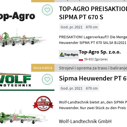
TOP-AGRO PREISAKTIO
SIPMA PT 670 S
God. pr. 2021
670 cm
PREISAKTION! Lagerverkauf!!! Die Menge 
Heuwender SIPMA PT 670 SALSA BJ2021 - 
Technische Daten: Arbeitsbreite mm
Top-Agro Sp. z.o.o.
59-900 Zgorzelec
Strojevi i oprema za travu i baliranj
Nova mašina
Sipma Heuwender PT 670
God. pr. 2021
670 cm
Wolf-Landtechnik bietet an, den SIPMA PT670 Salsa, einen 6, 7m
Heuwender. Nur zwei Stück zu den Preis verfügbar! Tech.Daten :
.Tech.Daten : .Arbeitsbreite:6700 mm .
Wolf-Landtechnik GmbH