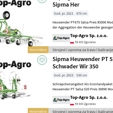
Sipma Her
God. pr. 2021
670 cm
Heuwender PT675 Salsa Preis 8500€ Modell PT 675 SALSA Methode
der Aggregation der Heuwender gezogene Arbeitsbreite mm 6700
Anzahl der Rotoren St. 6 Anzahl
Top-Agro Sp. z.o.o.
59-900 Zgorzelec
Strojevi i oprema za travu i baliranj
Nova mašina
Sipma Heuwender PT 5
Schwader Wir 350
God. pr. 2023
530 cm
Schnäpchenangebot Als Grünlandpaket !!!!!!!!! Preis 7500€ Netto
Heuwender PT Salsa 520 Preis 3999€ Modell PT 520 SALSA Methode
der Aggregation der Heuwe
Top-Agro Sp. z.o.o.
59-900 Zgorzelec
Strojevi i oprema za travu i baliranj
Nova mašina