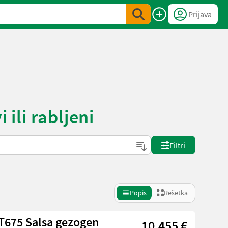
Prijava
ili rabljeni
Filtri
Popis
Rešetka
675 Salsa gezogen
10.455 €