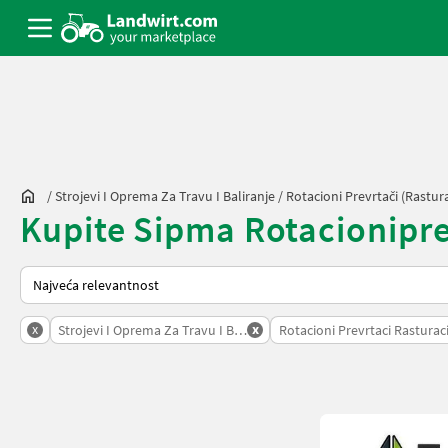
/
Strojevi I Oprema Za Travu I Baliranje
/
Rotacioni Prevrtači (rastura
Kupite Sipma Rotacioniprevr
Tako se sortira na Landwirt.com
x
x
Strojevi I Oprema Za Travu I Baliranje
Rotacioni Prevrtaci Rasturaci