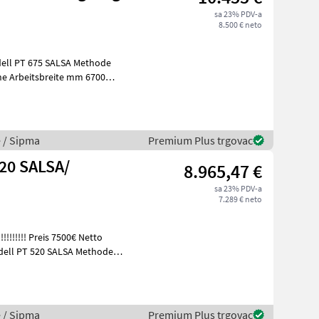
sa 23% PDV-a
8.500 € neto
e / Sipma
Premium Plus trgovac
20 SALSA/
8.965,47 €
sa 23% PDV-a
7.289 € neto
e / Sipma
Premium Plus trgovac