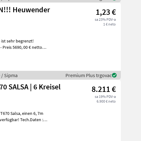
N!!! Heuwender
1,23 €
sa 23% PDV-a
1 € neto
ist sehr begrenzt!
Preis 5690, 00 € netto
e / Sipma
Premium Plus trgovac
 SALSA | 6 Kreisel
8.211 €
sa 19% PDV-a
6.900 € neto