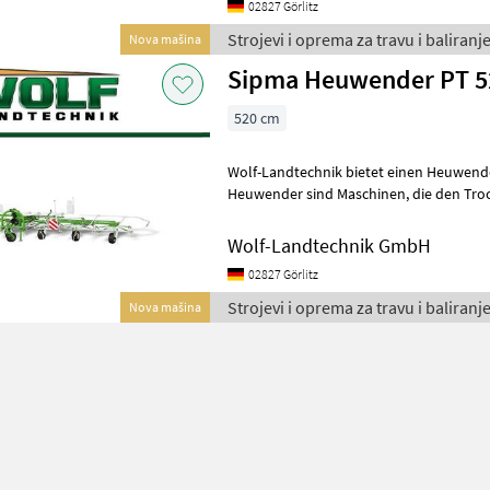
02827 Görlitz
Strojevi i oprema za travu i baliranj
Nova mašina
Sipma Heuwender PT 520
520 cm
Wolf-Landtechnik bietet einen Heuwend
Heuwender sind Maschinen, die den Trocknungsprozess von Heu
durch das Wenden der frisch gemähten k
Wolf-Landtechnik GmbH
02827 Görlitz
Strojevi i oprema za travu i baliranj
Nova mašina