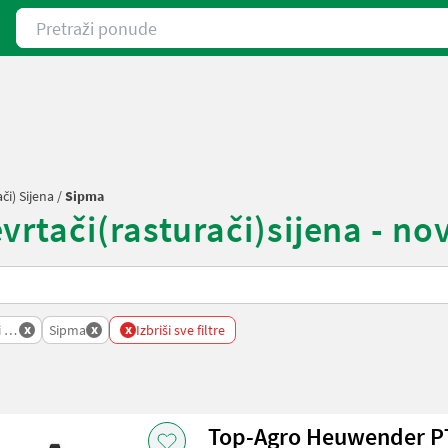
Pretraži ponude
či) Sijena
/
Sipma
tači(rasturači)sijena - novi 
x
x
x
 Sijena
Sipma
Izbriši sve filtre
Top-Agro Heuwender PT