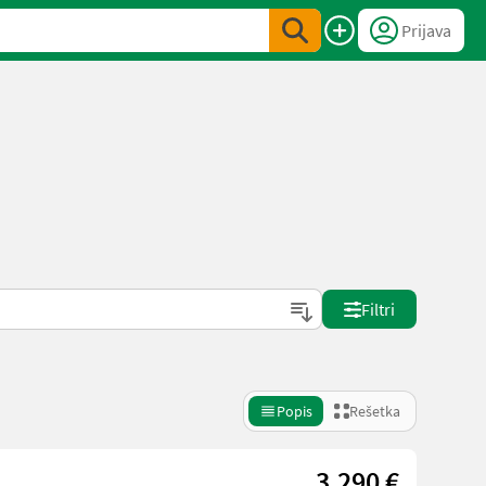
Prijava
Filtri
Popis
Rešetka
3.290 €