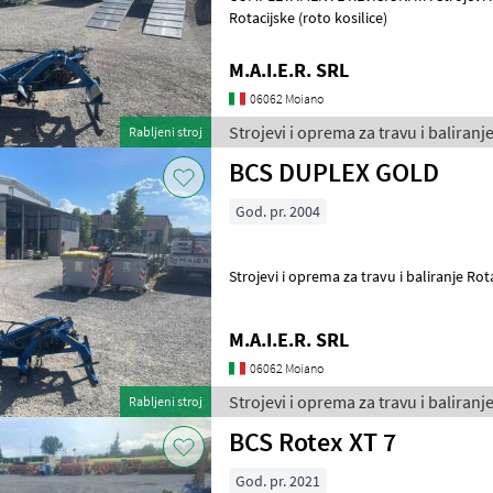
Rotacijske (roto kosilice)
M.A.I.E.R. SRL
06062 Moiano
Strojevi i oprema za travu i baliranj
Rabljeni stroj
BCS DUPLEX GOLD
God. pr. 2004
Strojevi i oprema za travu i baliranje Rota
M.A.I.E.R. SRL
06062 Moiano
Strojevi i oprema za travu i baliranj
Rabljeni stroj
BCS Rotex XT 7
God. pr. 2021