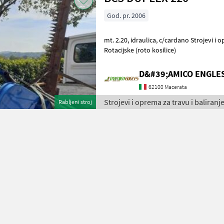
God. pr. 2006
mt. 2.20, idraulica, c/cardano Strojevi i oprema za travu i baliranje
Rotacijske (roto kosilice)
D&#39;AMICO ENGLE
62100 Macerata
Strojevi i oprema za travu i baliranj
Rabljeni stroj