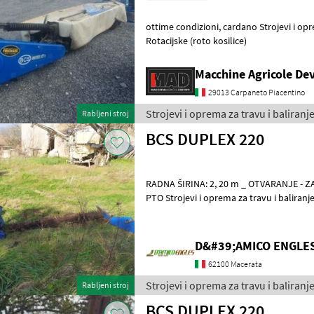
ottime condizioni, cardano Strojevi i oprema za travu i baliranje
Rotacijske (roto kosilice)
Macchine Agricole Dev
29013 Carpaneto Piacentino
Strojevi i oprema za travu i baliranj
Rabljeni stroj
BCS DUPLEX 220
RADNA ŠIRINA: 2, 20 m _ OTVARANJE - Z
PTO Strojevi i oprema za travu i baliran
D&#39;AMICO ENGLE
62100 Macerata
Strojevi i oprema za travu i baliranj
Rabljeni stroj
BCS DUPLEX 220