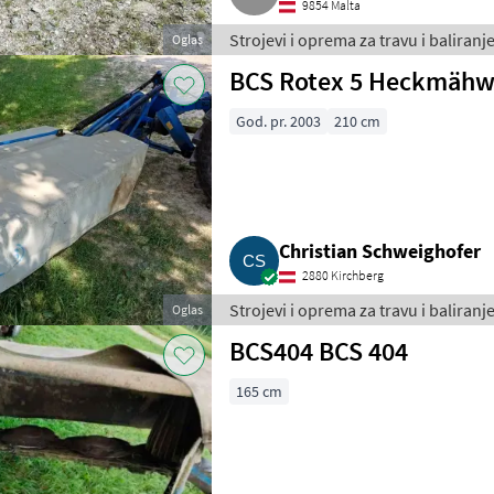
9854 Malta
Strojevi i oprema za travu i baliranje
Oglas
BCS Rotex 5 Heckmähw
God. pr. 2003
210 cm
Christian Schweighofer
2880 Kirchberg
Strojevi i oprema za travu i baliranje
Oglas
BCS404 BCS 404
165 cm