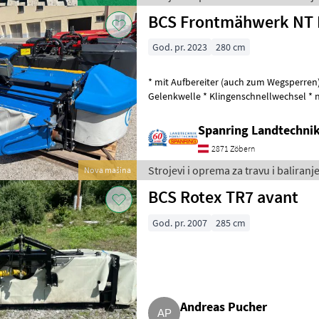
BCS Frontmäh
God. pr. 2023
280 cm
* mit Aufbereiter (auch zum Wegsperren) 
Gelenkwelle * Klingenschnellwechsel * neuwerti
günstig* Strojevi i oprema za trav
Spanring Landtechni
2871 Zöbern
Strojevi i oprema za travu i baliranj
Nova mašina
BCS Rotex TR7 avant
God. pr. 2007
285 cm
Andreas Pucher