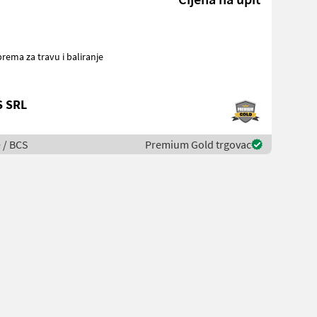
S SRL
e / BCS
Premium Gold trgovac