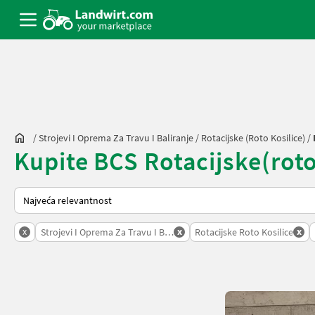
/
Strojevi I Oprema Za Travu I Baliranje
/
Rotacijske (roto Kosilice)
/
Kupite BCS Rotacijske(rotoko
Tako se sortira na Landwirt.com
x
x
x
Strojevi I Oprema Za Travu I Baliranje
Rotacijske Roto Kosilice