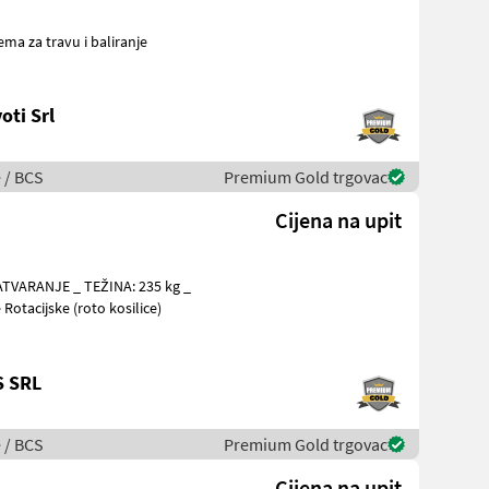
oti Srl
e / BCS
Premium Gold trgovac
Cijena na upit
ATVARANJE _ TEŽINA: 235 kg _
je Rotacijske (roto kosilice)
S SRL
e / BCS
Premium Gold trgovac
Cijena na upit