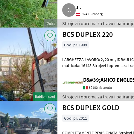
J .
3241 Kirnberg
Strojevi i oprema za travu i baliranje
Oglas
BCS DUPLEX 220
God. pr. 1999
LARGHEZZA LAVORO: 2, 20 mt, IDRAULICA, PESO: 236 Kg, ANNO: 1999
matricola: 16145 Strojevi i oprema za travu i baliranje Rotacijske (roto
kosilice)
D&#39;AMICO ENGLE
62100 Macerata
Strojevi i oprema za travu i baliranj
Rabljeni stroj
BCS DUPLEX GOLD
God. pr. 2011
COMPLETAMENTE REVISIONATA Strojevi i oprema za travu i baliranje