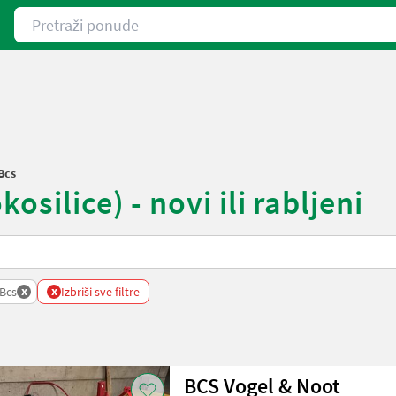
Pretraži ponude
Bcs
silice) - novi ili rabljeni
x
x
Bcs
Izbriši sve filtre
BCS Vogel & Noot