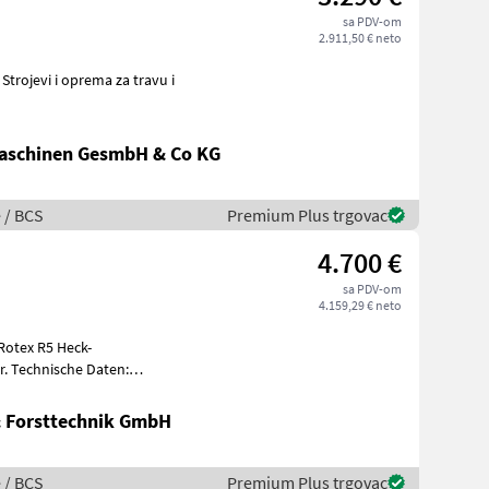
sa PDV-om
2.911,50 € neto
aschinen GesmbH & Co KG
e / BCS
Premium Plus trgovac
4.700 €
sa PDV-om
4.159,29 € neto
Rotex R5 Heck-
en:
 10 Messe
& Forsttechnik GmbH
e / BCS
Premium Plus trgovac