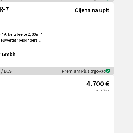
werk NT R-7
Cijena na upit
* Arbeitsbreite 2, 80m *
g *besonders
k Gmbh
e / BCS
Premium Plus trgovac
4.700 €
bez PDV-a