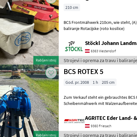
210 cm
BCS Frontmähwerk 210cm, wie steht, (A) Strojevi i oprema za travu i
baliranje Rotacijske (roto kosilice)
Stöckl Johann Landm
6363 Westendorf
Strojevi i oprema za travu i baliranj
Rabljeni stroj
BCS ROTEX 5
God. pr. 2008
1 h
205 cm
Zum Verkauf steht ein gebrauchtes BCS 
Scheibenmähwerk mit Walzenaufbereiter. Technische Dat
Arbeitsbreite: ca. 2, 05 m 5 Mähscheiben
AGRITEC Eder Land- 
9360 Friesach
Strojevi i oprema za travu i baliranj
Rabljeni stroj