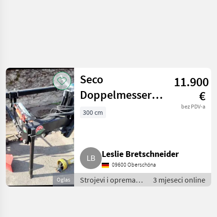
Seco
11.900
Doppelmessermähwerk
€
BB
bez PDV-a
300 cm
Umwelttechnik
310, 275 Seco
Leslie Bretschneider
Duplex
09600 Oberschöna
Strojevi i oprema
3 mjeseci online
Oglas
za travu i baliranje /
Rotacijske (roto
kosilice)