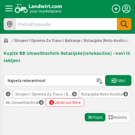
Pretraži ponude
/
Strojevi I Oprema Za Travu I Baliranje
/
Rotacijske (roto Kosilice)
/
B
Kupite BB Umwelttechnik Rotacijske(rotokosilice) - novi ili
rabljeni
Tako se sortira na Landwirt.com
Filtri
x
x
x
Strojevi I Oprema Za Travu I Baliranje
Rotacijske Roto Kosilice
x
x
Bb Umwelttechnik
Izbriši sve filtre
Popis
Rešetka