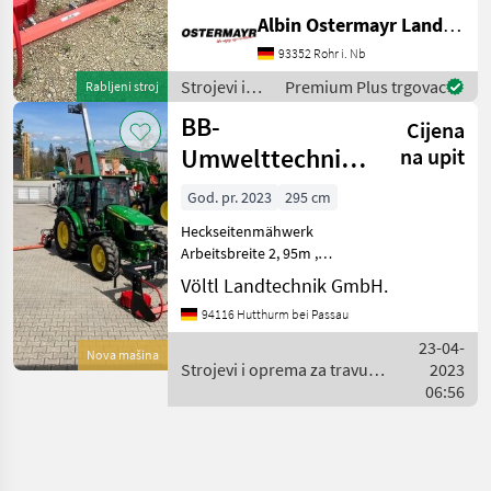
kosilice)
Albin Ostermayr Landmaschinenhandel e.K.
93352 Rohr i. Nb
Strojevi i
Premium Plus trgovac
Rabljeni stroj
oprema za
BB-
Cijena
travu i
baliranje /
Umwelttechnik
na upit
BB
Seco Duplex 2,95
Umwelttechnik
God. pr. 2023
295 cm
H Eco
Heckseitenmähwerk
Arbeitsbreite 2, 95m ,
einstellbare
Völtl Landtechnik GmbH.
Anfahrsicherung ,
94116 Hutthurm bei Passau
Schneidwerksaushebung
mit 2 Zylinder, Antrieb über
23-04-
Nova mašina
eigene Ölversorgung,
Strojevi i oprema za travu i
2023
Gelenkwelle Waltersch
baliranje / BB
06:56
Umwelttechnik