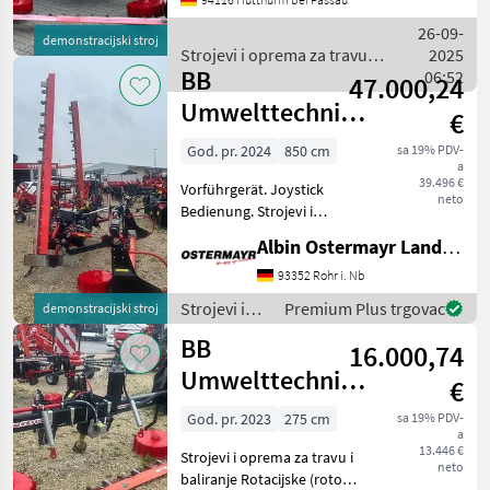
26-09-
demonstracijski stroj
Strojevi i oprema za travu i
2025
BB
baliranje / BB
06:52
47.000,24
Umwelttechnik
Umwelttechnik
€
Seco Duplex 850
God. pr. 2024
850 cm
sa 19% PDV-
a
39.496 €
Vorführgerät. Joystick
neto
Bedienung. Strojevi i
oprema za travu i baliranje
Albin Ostermayr Landmaschinenhandel e.K.
Rotacijske (roto kosilice)
93352 Rohr i. Nb
Strojevi i
Premium Plus trgovac
demonstracijski stroj
oprema za
BB
16.000,74
travu i
baliranje /
Umwelttechnik
€
BB
Seco Duplex 2,75
Umwelttechnik
God. pr. 2023
275 cm
sa 19% PDV-
a
F Eco
13.446 €
Strojevi i oprema za travu i
neto
baliranje Rotacijske (roto