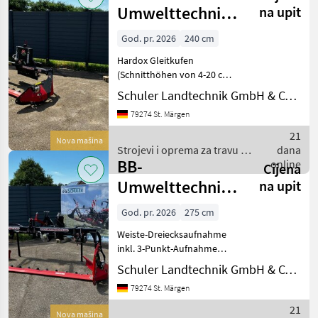
Umwelttechnik
Umwelttechnik
na upit
Seco Duplex 240
God. pr. 2026
240 cm
F PICO
Hardox Gleitkufen
(Schnitthöhen von 4-20 cm
ein Satz frei wählbar) ■
Schuler Landtechnik GmbH & CO KG
Vollgeschützte
79274 St. Märgen
innenliegende
Schlauchführung ■
21
Nova mašina
Vollgeschützter Antrieb ■
Strojevi i oprema za travu i
dana
Alle Teile pulverbeschi
BB-
baliranje / BB
online
Cijena
Umwelttechnik
Umwelttechnik
na upit
Seco Duplex 275
God. pr. 2026
275 cm
F
Weiste-Dreiecksaufnahme
inkl. 3-Punkt-Aufnahme
KAT 2 ■ Alle Teile
Schuler Landtechnik GmbH & CO KG
pulverbeschichtet oder
79274 St. Märgen
galvanisch verzinkt ■ Bidux
Schneidwerk mit ungleicher
21
Nova mašina