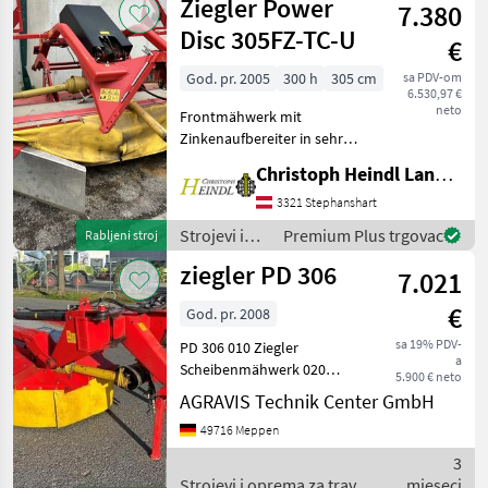
Ziegler Power
7.380
travu i
baliranje /
Disc 305FZ-TC-U
€
Ziegler
God. pr. 2005
300 h
305 cm
sa PDV-om
6.530,97 €
neto
Frontmähwerk mit
Zinkenaufbereiter in sehr
gutem Zustand -
Christoph Heindl Landtechnik GmbH, Stephanshart
Aufbereiterzinken aus
Kunststoff - exakte und
3321 Stephanshart
gute Bodenanpassung
Strojevi i
Premium Plus trgovac
Rabljeni stroj
durch speziellen
oprema za
ziegler PD 306
Anbaubock - Sehr
7.021
travu i
baliranje /
€
God. pr. 2008
Ziegler
sa 19% PDV-
PD 306 010 Ziegler
a
Scheibenmähwerk 020
5.900 € neto
Arbeitsbreite: 3m 030 Heck-
AGRAVIS Technik Center GmbH
Anbau 040 Gelenkwelle 050
49716 Meppen
Bedienterminal 060
Klappvorrichtung:
3
Hydraulisch 070
Strojevi i oprema za travu i
mjeseci