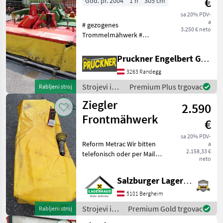
€
God. pr. 2004
1 h
305 cm
Ziegler
sa 20% PDV-
a
# gezogenes
3.250 € neto
Trommelmähwerk #
Frontanbau 1.000 U/min #
Entlastung über 2
Pruckner Engelbert GmbH
Hydraulikzylinder (1x ew
3263 Randegg
mit Schwimmstellung
erforderlich) # Eigengewicht
Strojevi i
Premium Plus trgovac
Rabljeni stroj
895kg # Pendelb
oprema za
Ziegler
2.590
travu i
baliranje /
Frontmähwerk
€
Ziegler
sa 20% PDV-
Reform Metrac Wir bitten
a
2.158,33 €
telefonisch oder per Mail
neto
Ihren Besuch
bekanntzugeben, um
Salzburger Lagerhaus-Technik
ausreichend Zeit für die
Beratung und eventuell
5101 Bergheim
einer Probefahrt für Sie zu
Strojevi i
Premium Gold trgovac
Rabljeni stroj
reserv
oprema za