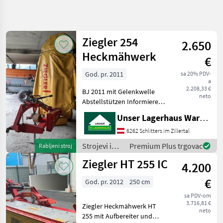
Precizirajte
pretragu
Ziegler 254
2.650
Kategorija
Država
Filtri
4
Heckmähwerk
€
God. pr. 2011
sa 20% PDV-
Prikaži 9
TRENUTNA
Poništi
a
STAZA
rezultata
2.208,33 €
BJ 2011 mit Gelenkwelle
neto
Poljoprivredna
Abstellstützen Informieren
tehnika
Sie sich bitte vor Fahrt-
Unser Lagerhaus Warenhandelsges.m.b.H.
Strojevi I
Antritt telefonisch, ob die
Oprema
von Ihnen angefragte
6262 Schlitters im Zillertal
Za Travu I
Maschine aktuell bei uns
Baliranje
Strojevi i
Premium Plus trgovac
Rabljeni stroj
am Lager ste
oprema za
Rotacijske
Ziegler HT 255 IC
4.200
Roto
travu i
Kosilice
baliranje /
€
God. pr. 2012
250 cm
Ziegler
Ziegler
sa PDV-om
3.716,81 €
Ziegler Heckmähwerk HT
ODABERITE
neto
KATEGORIJU
255 mit Aufbereiter und