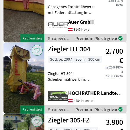
2.566,37 €
neto
Gezogenes Frontmähwerk
mit Federentlastung in
gutem Zustand. 3m
Auer GmbH
Arbeitsbreite 7
Mähscheiben mit außen
6145 Navis
Schwadkegel
Strojevi i
Premium Plus trgovac
Rabljeni stroj
Zinkenaufbereiter Grede za
oprema za
Ziegler HT 304
kosilicu: Diskovi, Pre
2.700
travu i
baliranje /
€
God. pr. 2007
300 h
300 cm
Ziegler
sa 20% PDV-
a
Ziegler HT 304
2.250 € neto
Scheibenmähwerk im
Einsatzbereiten Zustand!
Ausstattung: - Bj 2007 - mit
HOCHRATHER Landtechnik GmbH
Gelenkwelle - mit hydr.
4484 Kronstorf
Klappung (1 EW
erforderlich) - mit 7
Strojevi i
Premium Plus trgovac
Rabljeni stroj
Mähscheib
oprema za
Ziegler 305-FZ
3.900
travu i
baliranje /