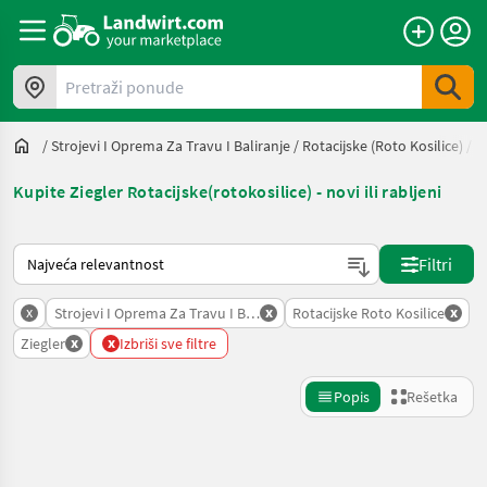
Pretraži ponude
/
Strojevi I Oprema Za Travu I Baliranje
/
Rotacijske (roto Kosilice)
/
Z
Kupite Ziegler Rotacijske(rotokosilice) - novi ili rabljeni
Tako se sortira na Landwirt.com
Filtri
x
x
x
Strojevi I Oprema Za Travu I Baliranje
Rotacijske Roto Kosilice
x
x
Ziegler
Izbriši sve filtre
Popis
Rešetka