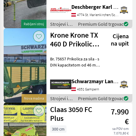
Arbeitsbreite, mit 2 Kreiseln
Deschberger Karl Landtechnik GesmbH & Co KG
mit je 11 Zinkenarmen mit
je 4 Doppelzinken, 2
4774 St. Marienkirchen/Schärding
Schwadtücher für die
Strojevi i
Premium Gold trgovac
Rabljeni stroj
Ablage von 2 Einze
oprema za
Krone Krone TX
Cijena
travu i
baliranje /
460 D Prikolica
na upit
Claas
za krmu
Br. 75657 Prikolica za sila - s
DIN kapacitetom od 46 m³ -
s hidrauličkim ovjesom
rude - s hidrauličkim
Schwarzmayr Landtechnik GmbH - Gampern
zglobnim rudom - sa
spuštenim podom za
4851 Gampern
struganje - s kardans
Strojevi i
Premium Gold trgovac
Nova mašina
oprema za
Claas 3050 FC
7.990
travu i
baliranje /
Plus
€
Krone
300 cm
sa PDV-om
7.070,80 €