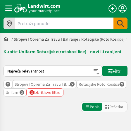
Pretraži ponude
/
Strojevi I Oprema Za Travu I Baliranje
/
Rotacijske (roto Kosilice)
/
U
Kupite Unifarm Rotacijske(rotokosilice) - novi ili rabljeni
Tako se sortira na Landwirt.com
Filtri
x
x
x
Strojevi I Oprema Za Travu I Baliranje
Rotacijske Roto Kosilice
x
x
Unifarm
Izbriši sve filtre
Popis
Rešetka