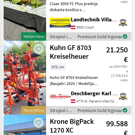
neto
Claas 3050 FC Plus prednja
diskasta kosilica s
kondicionerom za travu,
Landtechnik Villach GmbH
sklopivim bočnim
štitnicima, Weiste
9500 Villach
trokutastom kvakom,
Strojevi i
Premium Gold trgovac
Rabljeni stroj
rasteretnim oprugama,
oprema za
Kuhn GF 8703
kardanskim vrati
21.250
travu i
baliranje /
Kreiselheuer
€
Claas
870 cm
sa 20% PDV-
a
17.708,33 €
Kuhn GF 8703 Kreiselheuer
neto
(Baujahr: 2025 / Modelljahr:
2026) mit 8 OPTITEDD
Deschberger Karl Landtechnik GesmbH & Co KG
Kreiseln mit je 6
Zinkenarmen (verstärkt
4774 St. Marienkirchen/Schärding
und mit
Strojevi i
Premium Gold trgovac
Nova mašina
Zinkenverlustsicherung),
oprema za
Krone BigPack
Hydraulische V
99.588
travu i
baliranje /
1270 XC
€
Kuhn