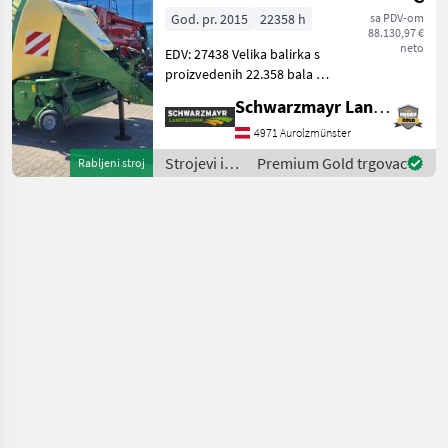
God. pr. 2015
22358 h
sa PDV-om
88.130,97 €
neto
EDV: 27438 Velika balirka s
proizvedenih 22.358 bala - s
dimenzijama kanala 120x70
Schwarzmayr Landtechnik GmbH - Aurolzmünster
cm - s reznom jedinicom
rotora s 26 noževa - s
4971 Aurolzmünster
tandem upravljanjem
Strojevi i
Premium Gold trgovac
Rabljeni stroj
osovinom - s
oprema za
travu i
baliranje /
Krone