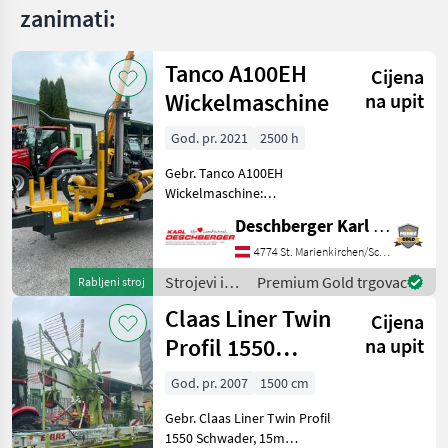
zanimati:
Tanco A100EH
Cijena
Wickelmaschine
na upit
God. pr. 2021
2500 h
Gebr. Tanco A100EH
Wickelmaschine:
vollautomatisch kompl. wie
Deschberger Karl Landtechnik GesmbH & Co KG
besichtigt (BJ: 2021) ca.
2.500 Ballen für
4774 St. Marienkirchen/Schärding
Ballenbreite: 1, 25 m und
Strojevi i
Premium Gold trgovac
Rabljeni stroj
Ballen-Dm: 1, 00 - 1, 50 m
oprema za
Claas Liner Twin
mit progr
Cijena
travu i
baliranje /
Profil 1550
na upit
Tanco
Schwader
God. pr. 2007
1500 cm
Gebr. Claas Liner Twin Profil
1550 Schwader, 15m