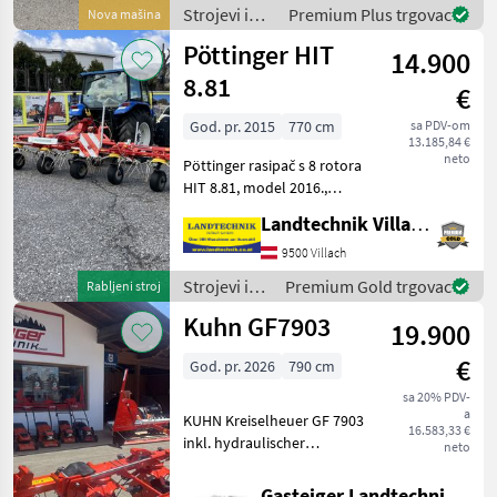
Grünlandernte. Mit seiner
Strojevi i
Premium Plus trgovac
Nova mašina
großen Arbeitsbrei
oprema za
Pöttinger HIT
14.900
travu i
baliranje /
8.81
€
Claas
God. pr. 2015
770 cm
sa PDV-om
13.185,84 €
neto
Pöttinger rasipač s 8 rotora
HIT 8.81, model 2016.,
radna širina 7, 7 m, okretni
Landtechnik Villach GmbH
okvir, hidraulični uređaj za
granično posipanje,
9500 Villach
balonske gume, znakovi i
Strojevi i
Premium Gold trgovac
Rabljeni stroj
svjetla upo
oprema za
Kuhn GF7903
19.900
travu i
baliranje /
€
God. pr. 2026
790 cm
Pöttinger
sa 20% PDV-
a
KUHN Kreiselheuer GF 7903
16.583,33 €
inkl. hydraulischer
neto
Grenzstreueinrichtung &
Tastrad Zum Verkauf steht
Gasteiger Landtechnik GmbH