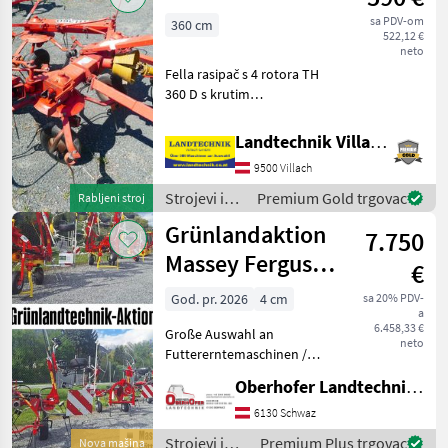
sa PDV-om
360 cm
522,12 €
neto
Fella rasipač s 4 rotora TH
360 D s krutim
trotočkovnim priključkom i
okretnim kotačima,
Landtechnik Villach GmbH
mehanički sklopiv, uređaj
9500 Villach
za meandriranje rubnog
posipanja, 4 zubca po rotor
Strojevi i
Premium Gold trgovac
Rabljeni stroj
oprema za
Grünlandaktion
7.750
travu i
baliranje /
Massey Ferguson
€
Fella
& Pöttinger
God. pr. 2026
4 cm
sa 20% PDV-
a
6.458,33 €
Große Auswahl an
neto
Futtererntemaschinen /
Grünlandtechnik von
Oberhofer Landtechnik GmbH
Pöttinger und Massey
Ferguson - Kreiselheuer /
6130 Schwaz
Wender / Zettkreisler --
Strojevi i
Premium Plus trgovac
Nova mašina