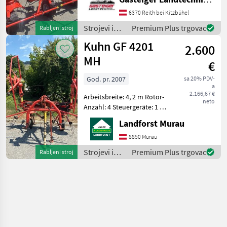
ein KUHN Kreiselheuer GF
6370 Reith bei Kitzbühel
7903 in sehr gutem
Zustand. Ausstattun
Strojevi i
Premium Plus trgovac
Rabljeni stroj
oprema za
Kuhn GF 4201
2.600
travu i
baliranje /
MH
€
Kuhn
God. pr. 2007
sa 20% PDV-
a
2.166,67 €
Arbeitsbreite: 4, 2 m Rotor-
neto
Anzahl: 4 Steuergeräte: 1 x
ew Eigengewicht: 452 kg
Landforst Murau
Anzahl Zinkenarme/Kreisel:
6 Um Ihnen unnötige
8850 Murau
Wartezeiten oder
Strojevi i
Premium Plus trgovac
Rabljeni stroj
Wegstrecken zu ersp
oprema za
travu i
baliranje /
Kuhn