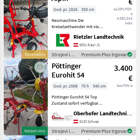
€
Fella
God. pr. 2026
350 cm
sa 20% PDV-
a
4.583,33 €
Neumaschine Die
neto
Kreiselzettwender mit vier
Kreiseln sind leicht, robust
Rietzler Landtechnik
und äußerst wendig. Die
innovative Konstruktion
6531 Ried I.O.
des Kreisels ermöglicht
Strojevi i
Premium Plus trgovac
Nova mašina
gleichmäßiges Str
oprema za
Pöttinger
3.400
travu i
baliranje /
Eurohit 54
€
SIP
God. pr. 2008
70 h
540 cm
bez PDV-a
Pöttinger Eurohit 54 Top
Zustand sofort verfügbar
Dämpfungsstreben
Oberhofer Landtechnik GmbH
mechanische
Grenzzetteinrichtung
6130 Schwaz
gepflegter Zustand 4
Strojevi i
Premium Plus trgovac
Rabljeni stroj
Kreisel mit jeweils 6 Armen
oprema za