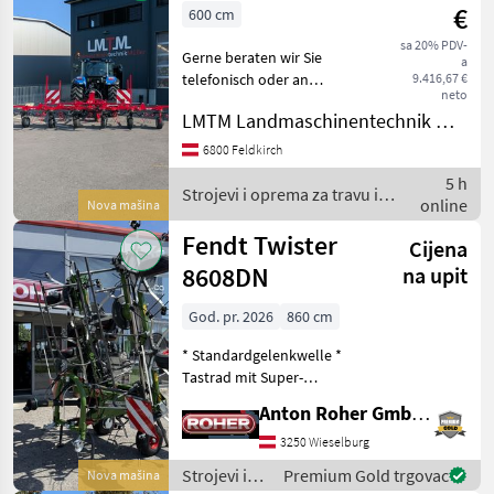
baliranje /
€
600 cm
Pöttinger
sa 20% PDV-
Gerne beraten wir Sie
a
telefonisch oder an
9.416,67 €
neto
unserem Standort in
LMTM Landmaschinentechnik Müller
Feldkirch/Österreich. An
unserem Standort können
6800 Feldkirch
wir Ihnen den Kreiselheuer
5 h
ausführlich vorstellen und
Strojevi i oprema za travu i
online
Nova mašina
baliranje / SIP
Fendt Twister
Cijena
8608DN
na upit
God. pr. 2026
860 cm
* Standardgelenkwelle *
Tastrad mit Super-
Ballonbereifung * hydr.
Anton Roher GmbH (ACA Center Roher)
Randstreueinrichtung *
LED-Beleuchtung
3250 Wieselburg
Podešavanje visine:
Strojevi i
Premium Gold trgovac
Nova mašina
Hidraulično podešavanje