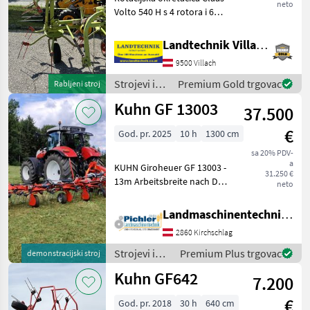
neto
Volto 540 H s 4 rotora i 6
krakova zupčanika,
okretnim okvirom, kotačem
Landtechnik Villach GmbH
za mjerenje, hidrauličkim
9500 Villach
mehanizmom za sklapanje,
bez zaštitnih
Strojevi i
Premium Gold trgovac
Rabljeni stroj
oprema za
Kuhn GF 13003
37.500
travu i
baliranje /
€
God. pr. 2025
10 h
1300 cm
Stoll
sa 20% PDV-
a
KUHN Giroheuer GF 13003 -
31.250 €
13m Arbeitsbreite nach DIN
neto
am Dreipunkt - 12
Kreiseleinheiten mit je 6
Landmaschinentechnik Pichler GmbH
Zinkenarmen - KUHN
2860 Kirchschlag
DIGIDRIVE -
Fingerklauenkupplung -
Strojevi i
Premium Plus trgovac
demonstracijski stroj
KUHN OPT
oprema za
Kuhn GF642
7.200
travu i
baliranje /
€
God. pr. 2018
30 h
640 cm
Kuhn