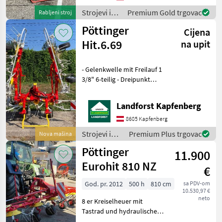
za granično posipanje,
podešavanje kuta posipanj
Strojevi i
Premium Gold trgovac
Rabljeni stroj
oprema za
Pöttinger
Cijena
travu i
baliranje /
Hit.6.69
na upit
Kuhn
- Gelenkwelle mit Freilauf 1
3/8" 6-teilig - Dreipunkt
Anbau Kat. 2 - DURASTAR
Zinke 10 mm - Antrieb 540
Landforst Kapfenberg
U/min - Warntafeln mit
Beleuchtung - hydraulische
8605 Kapfenberg
Vorgewende
Strojevi i
Premium Plus trgovac
Nova mašina
oprema za
Pöttinger
11.900
travu i
baliranje /
Eurohit 810 NZ
€
Pöttinger
God. pr. 2012
500 h
810 cm
sa PDV-om
10.530,97 €
neto
8 er Kreiselheuer mit
Tastrad und hydraulische
Grenzstreueinrichtung nur