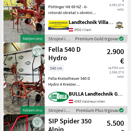
a
4.991,67 €
Pöttinger Hit 69 NZ - 6-
neto
rotorski okretač s okretnim
okvirom i amortizerima, 6
Landtechnik Villach GmbH
zubaca po rotoru, balonske
gume, hidraulični granični
9500 Villach
okretač, hidraulični
Strojevi i
Premium Gold trgovac
Rabljeni stroj
mehanizam za
oprema za
Fella 540 D
2.900
travu i
baliranje /
Hydro
€
Pöttinger
540 cm
sa PDV-om
2.566,37 €
neto
Fella Kreiselheuer 540 D
Hydro 4 Kreisler
Dämpfungsstreben Hydr
BULLA Landtechnik GmbH
Klappung Podešavanje
visine: Hidraulično
4595 Waldneukirchen
podešavanje visine, Nošeni
Strojevi i
Premium Plus trgovac
Rabljeni stroj
sakupljač sjena,
oprema za
SIP Spider 350
Ograničavajući
5.500
travu i
baliranje /
Alpin