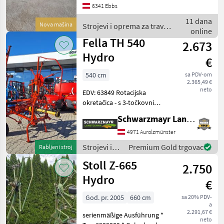
6341 Ebbs
Hydraulische
Grenzstreueinrichtung +
11 dana
Nova mašina
Strojevi i oprema za travu i
Beleuchtung Nošeni saku
online
baliranje / Pöttinger
Fella TH 540
2.673
Hydro
€
540 cm
sa PDV-om
2.365,49 €
neto
EDV: 63849 Rotacijska
okretačica - s 3-točkovnim
priključkom - s okretnim
Schwarzmayr Landtechnik GmbH - Aurolzmünster
okvirom - radna širina 540
cm - s 4 rotora, svaki sa 6
4971 Aurolzmünster
dvostrukih zubaca - s
Strojevi i
Premium Gold trgovac
Rabljeni stroj
hidrauličkim
oprema za
Stoll Z-665
2.750
travu i
baliranje /
Hydro
€
Fella
God. pr. 2005
660 cm
sa 20% PDV-
a
2.291,67 €
serienmäßige Ausführung *
neto