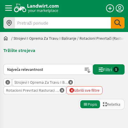
Pretraži ponude
/
Strojevi I Oprema Za Travu I Baliranje
/
Rotacioni Prevrtači (rasturač
Tržište strojeva
Tako se sortira na Landwirt.com
Filtri
1
x
x
Strojevi I Oprema Za Travu I Baliranje
x
x
Rotacioni Prevrtaci Rasturaci Sijena
Izbriši sve filtre
Popis
Rešetka