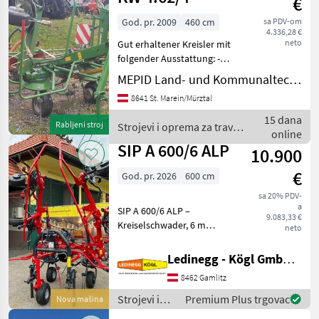
€
Pöttinger
God. pr. 2009
460 cm
sa PDV-om
4.336,28 €
neto
Gut erhaltener Kreisler mit
folgender Ausstattung: -
hydraulisch Klappbar, -
MEPID Land- und Kommunaltechnik GmbH
mechanische
8641 St. Marein/Mürztal
Grenzstreueinrichtung, -
Beleuchtung, - Arbeitsbreite
15 dana
Rabljeni stroj
Strojevi i oprema za travu i
4, 6 Meter, Podeš
online
baliranje / Krone
SIP A 600/6 ALP
10.900
€
God. pr. 2026
600 cm
sa 20% PDV-
a
SIP A 600/6 ALP –
9.083,33 €
Kreiselschwader, 6 m
neto
Arbeitsbreite, inkl. Tastrad,
Baujahr 2026 Beschreibung:
Ledinegg - Kögl GmbH - Obst- und Weinbautechnik
Der SIP A 600/6 ALP ist ein
8462 Gamlitz
besonders robuster und
wendiger Kreis
Strojevi i
Premium Plus trgovac
Nova mašina
oprema za