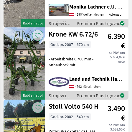
ist ein zuverlässiges
Monika Lachner e.U. Maschinenhandel
landwirtschaftliches Gerät,
das im Jahr 1999 gebaut
4890 Weißenkirchen im Attergau
wurde. Mit einer
Strojevi i
Premium Plus trgovac
Rabljeni stroj
beeindruckenden Arb
oprema za
Krone KW 6.72/6
6.390
travu i
baliranje /
€
God. pr. 2007
670 cm
Pöttinger
sa PDV-om
5.654,87 €
• Arbeitsbreite 6.700 mm •
neto
Anbaubock mit
Nachlaufeinrichtung •
Dämpferstreben • 6 Kreiseln
Land und Technik HandelsgesmbH
zu je 6 Zinkenarme •
4792 Münzkirchen
Streuwinkelverstellung
mechanisch • Ölbadge
Strojevi i
Premium Plus trgovac
Rabljeni stroj
oprema za
Stoll Volto 540 H
3.490
travu i
baliranje /
€
God. pr. 2002
540 cm
Krone
sa PDV-om
3.088,50 €
Rotacijska okretačica Claas