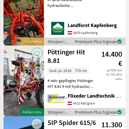
hydraulische
Schräglaufeinrichtung 8
Kreisel 7, 9m Arbeitsbreite
3-Punkt Anbau mit
Landforst Kapfenberg
Schwenkbock Um Ihnen
8605 Kapfenberg
unnötige Wartezeiten oder
Wegstrecken
Strojevi i
Premium Plus trgovac
Nova mašina
oprema za
Pöttinger Hit
14.400
travu i
baliranje /
8.81
€
Kuhn
God. pr. 2016
770 cm
sa PDV-om
12.743,36 €
neto
# sehr gepflegter Pöttinger
HIT 8.81 # mit hydraulischer
Grenzzett # mit Tastrad für
Flixeder Landtechnik GmbH
Multitast # mit
Dämpfungsstreben # mit
4910 Pattigham
Warntafeln und
Strojevi i
Premium Plus trgovac
Rabljeni stroj
Beleuchtung Podešavanj
oprema za
SIP Spider 615/6
11.300
travu i