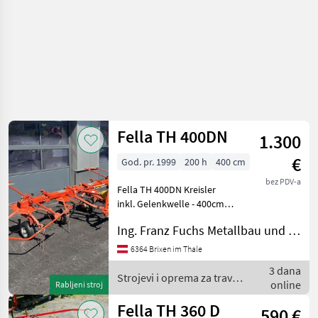
Fella TH 400DN
1.300
€
God. pr. 1999
200 h
400 cm
bez PDV-a
Fella TH 400DN Kreisler
inkl. Gelenkwelle - 400cm
Arbeitsbreite - mechanisch
Ing. Franz Fuchs Metallbau und Landtechnik GmbH & CoKG
klappbar - inkl,
Schwenkbock -
6364 Brixen im Thale
Grenzstreueinrichtung - 4
3 dana
Kreisler mit 5 Armen - Ei
Strojevi i oprema za travu i
online
Rabljeni stroj
baliranje / Fella
Fella TH 360 D
590 €