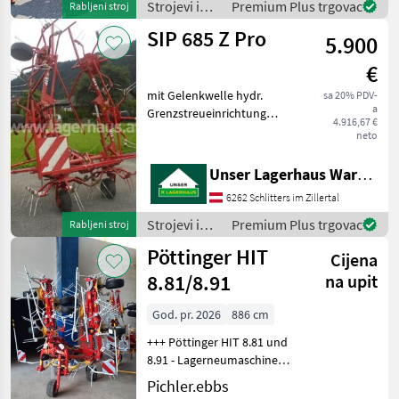
Strojevi i
Premium Plus trgovac
Rabljeni stroj
Rotacioni
oprema za
SIP 685 Z Pro
5.900
travu i
baliranje /
€
Kuhn
mit Gelenkwelle hydr.
sa 20% PDV-
a
Grenzstreueinrichtung
4.916,67 €
Informieren Sie sich bitte
neto
vor Fahrt-Antritt
telefonisch, ob die von
Unser Lagerhaus Warenhandelsges.m.b.H.
Ihnen angefragte
6262 Schlitters im Zillertal
Gebrauchtmaschine aktuell
bei uns
Strojevi i
Premium Plus trgovac
Rabljeni stroj
oprema za
Pöttinger HIT
Cijena
travu i
baliranje /
8.81/8.91
na upit
SIP
God. pr. 2026
886 cm
+++ Pöttinger HIT 8.81 und
8.91 - Lagerneumaschinen! -
sofort verfügbar +++ +
Pichler.ebbs
Hydroflift + Tastrad +