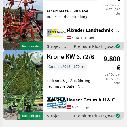
sa PDV-om
6.371,68 €
Arbeitsbreite: 6, 40 Meter
neto
Breite in Arbeitsstellung: 6,
75 Meter Anzahl Kreisel: 6
Anzahl Zinkenarme pro
Flixeder Landtechnik GmbH
Kreisel 6 Transportbreitee:
4910 Pattigham
2, 95 Meter Transporthöhe:
3,
Strojevi i
Premium Plus trgovac
Rabljeni stroj
oprema za
Krone KW 6.72/6
9.800
travu i
baliranje /
€
God. pr. 2018
670 cm
Kuhn
sa PDV-om
8.672,57 €
serienmäßige Ausführung
neto
Technische Daten *
Kreiselzettwender für den
Dreipunktanbau
Hauser Ges.m.b.H & Co.KG
Arbeitsbreite 6.700 mm
6361 Hopfgarten
Transportbreite ca. 2.900
mm Gewicht ca. 860 kg
Strojevi i
Premium Plus trgovac
Rabljeni stroj
oprema za