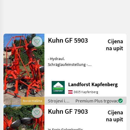
Kuhn GF 5903
Cijena
na upit
- Hydraul.
Schräglaufeinstellung -
Schwingungsdämpfung -
Arbeitsbreite: 5, 90m -
Gelenkwelle - Wickelschutz
Landforst Kapfenberg
- Beleuchtung Um Ihnen
8605 Kapfenberg
unnötige Wartezeiten oder
Wegstr
Strojevi i
Premium Plus trgovac
Nova mašina
oprema za
Kuhn GF 7903
Cijena
travu i
baliranje /
na upit
Kuhn
in Serie Gelenkwelle