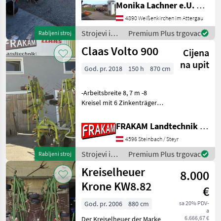
Monika Lachner e.U. Maschinenhandel
950 kg. Topzustand,
Breitreifen,
4890 Weißenkirchen im Attergau
Dämpfungsstreben, auch
Strojevi i
Premium Plus trgovac
Rabljeni stroj
andere Größen und Marken
oprema za
Claas Volto 900
auf Lager v
Cijena
travu i
baliranje /
na upit
God. pr. 2018
150 h
870 cm
Pöttinger
-Arbeitsbreite 8, 7 m -8
Kreisel mit 6 Zinkenträger
und Durchmesser 150 cm -
Pralltuch zur
FRAKAM Landtechnik GmbH
Randstreubegrenzung,
4596 Steinbach / Steyr
hydraulische Schwenkung -
Tastrad am Dreipunkt-Bock
Strojevi i
Premium Plus trgovac
Rabljeni stroj
oprema za
Kreiselheuer
8.000
travu i
baliranje /
Krone KW8.82
€
Claas
God. pr. 2006
880 cm
sa 20% PDV-
a
6.666,67 €
Der Kreiselheuer der Marke