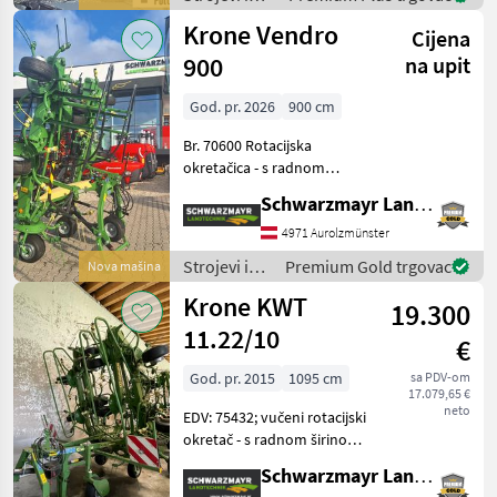
Massey Ferguson TD 404
oprema za
Krone Vendro
DN --
Cijena
travu i
baliranje /
900
na upit
Pöttinger
God. pr. 2026
900 cm
Br. 70600 Rotacijska
okretačica - s radnom
širinom od 8, 96 m - s cca.
Schwarzmayr Landtechnik GmbH - Aurolzmünster
Transportna širina 2, 90 m -
s 8 rotora, svaki sa 6
4971 Aurolzmünster
krakova zupaca - s Krone
Strojevi i
Premium Gold trgovac
Nova mašina
OptiTurn zupcima t
oprema za
Krone KWT
19.300
travu i
baliranje /
11.22/10
€
Krone
God. pr. 2015
1095 cm
sa PDV-om
17.079,65 €
neto
EDV: 75432; vučeni rotacijski
okretač - s radnom širinom
10, 95 m - s 10 rotora - s
Schwarzmayr Landtechnik GmbH - Gampern
hidrauličkim preklapanjem