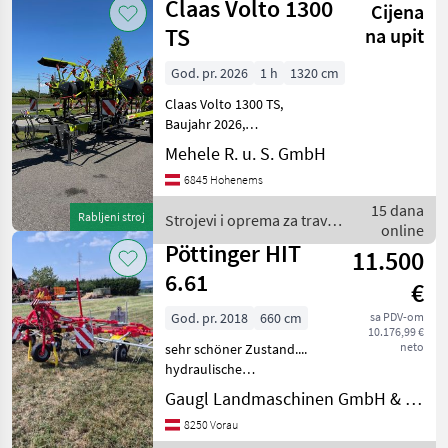
Claas Volto 1300
Cijena
travu i
baliranje /
TS
na upit
SIP
God. pr. 2026
1 h
1320 cm
Claas Volto 1300 TS,
Baujahr 2026,
Transportfahrwerk,
Mehele R. u. S. GmbH
Arbeitsbreite 13.20 m, 12
6845 Hohenems
Kreisel, 6 Arme pro Kreisel,
Kreiselgetriebe im Ölbad,
15 dana
Rabljeni stroj
Strojevi i oprema za travu i
PermaLink Antrieb
online
baliranje / Claas
verstärkt,
Pöttinger HIT
11.500
6.61
€
God. pr. 2018
660 cm
sa PDV-om
10.176,99 €
neto
sehr schöner Zustand....
hydraulische
Grenzstreueinrichtung
Gaugl Landmaschinen GmbH & Co KG
vorderes Tastrad
8250 Vorau
hydraulische