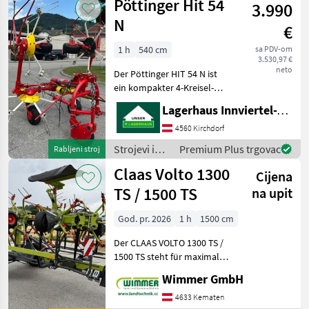
Pöttinger Hit 54
Zinkenv
3.990
travu i
baliranje /
N
€
Pöttinger
1 h
540 cm
sa PDV-om
3.530,97 €
neto
Der Pöttinger HIT 54 N ist
ein kompakter 4-Kreisel-
Zettwender, der speziell für
Lagerhaus Innviertel-Traunviertel-Urfahr eGen, Kirchdorf
mittelgroße Betriebe und
Hanglagen entwickelt
4560 Kirchdorf
wurde.Hier sind die
Strojevi i
Premium Plus trgovac
Rabljeni stroj
wichtigsten technis
oprema za
Claas Volto 1300
Cijena
travu i
baliranje /
TS / 1500 TS
na upit
Pöttinger
God. pr. 2026
1 h
1500 cm
Der CLAAS VOLTO 1300 TS /
1500 TS steht für maximale
Schlagkraft, perfekte
Wimmer GmbH
Futterverteilung und
höchste Effizienz in der
4633 Kematen