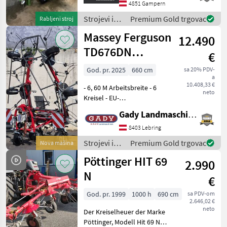
- s transportnom šasijom i
4851 Gampern
gumama 10.0/75-15.3 - s
Strojevi i
Premium Gold trgovac
Rabljeni stroj
gumam
oprema za
Massey Ferguson
12.490
travu i
baliranje /
TD676DN
€
Krone
HEUWENDER
God. pr. 2025
660 cm
sa 20% PDV-
a
10.408,33 €
- 6, 60 M Arbeitsbreite - 6
neto
Kreisel - EU-
Typengenehmigung -
Gady Landmaschinen GmbH
Gelenkwelle mit Freilauf -
Tastrad 6, 60M
8403 Lebring
ARBEITSBREITE, 6 KREISEL -
Strojevi i
Premium Gold trgovac
Nova mašina
Beleuchtung mit LED
oprema za
Pöttinger HIT 69
Während uns
2.990
travu i
baliranje /
N
€
Massey
Ferguson
God. pr. 1999
1000 h
690 cm
sa PDV-om
2.646,02 €
neto
Der Kreiselheuer der Marke
Pöttinger, Modell Hit 69 N,