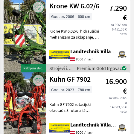
oprema za
Krone KW 6.02/6
visine, Nošeni
7.290
travu i
baliranje /
€
God. pr. 2006
600 cm
Fendt
sa PDV-om
6.451,33 €
Krone KW 6.02/6, hidraulični
neto
mehanizam za sklapanje, 5
krakova s zupcima, okretni
okvir i amortizeri, prednje i
Landtechnik Villach GmbH
stražnje potporne noge,
9500 Villach
podesivi kut rasipanja, zašti
Strojevi i
Premium Gold trgovac
Rabljeni stroj
oprema za
Kuhn GF 7902
16.900
travu i
baliranje /
€
God. pr. 2023
780 cm
Krone
sa 20% PDV-
a
Kuhn GF 7902 rotacijski
14.083,33 €
okretač s 8 rotora i 5
neto
krakova s zubicama,
amortizeri, kotač za
Landtechnik Villach GmbH
mjerenje, hidraulični uređaj
9500 Villach