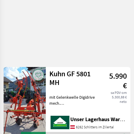
travu i
baliranje /
Krone
Kuhn GF 5801
5.990
MH
€
sa PDV-om
mit Gelenkwelle Digidrive
5.300,88 €
neto
mech.
Grenzstreueinrichtung
Nošeni sakupljač sjena,
Unser Lagerhaus Warenhandelsges.m.b.H.
Ograničavajući uredjaj
rasijavanja Strojevi i
6262 Schlitters im Zillertal
oprema za travu i baliranje