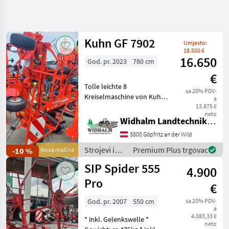
Precizirajte
pretragu
Kuhn GF 7902
Umjesto:
Kategorija
Država
Filtri
3
18.500 €
16.650
God. pr. 2023
780 cm
Prikaži
€
TRENUTNA
Poništi
509
Tolle leichte 8
STAZA
sa 20% PDV-
rezultata
Kreiselmaschine von Kuhn (
a
Poljoprivredna
1150kg ) mit hydr.
13.875 €
tehnika
neto
Grenzstreueinrichtung,
Widhalm Landtechnik GmbH
Strojevi I
einzigartige DIGIDRIVE
Oprema
3800 Göpfritz an der Wild
Fingerklauenkupplung, 2
Za Travu I
Dämpfungsstreben, MADE
Baliranje
Strojevi i
Premium Plus trgovac
-10 %
Nova mašina
IN FRANCE
oprema za
Rotacioni
SIP Spider 555
4.900
Prevrtaci
travu i
Rasturaci
baliranje /
Pro
€
Sijena
Kuhn
God. pr. 2007
550 cm
sa 20% PDV-
ODABERITE
a
KATEGORIJU
4.083,33 €
* inkl. Gelenkswelle *
neto