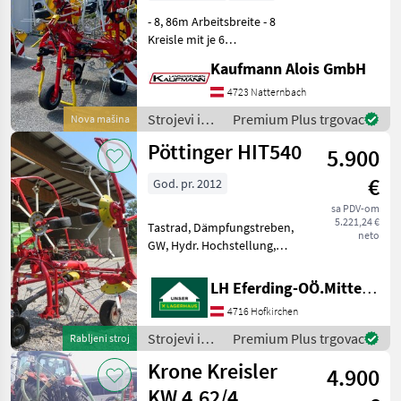
- 8, 86m Arbeitsbreite - 8
Kreisle mit je 6
Zinkenarmen - 540 U/min
Kaufmann Alois GmbH
Antrieb - Gelenkwelle -
Beleuchtung und
4723 Natternbach
Warntafeln - Tastrad - hydr.
Strojevi i
Premium Plus trgovac
Nova mašina
Grenzstreueinrichtung
oprema za
Pöttinger HIT540
5.900
travu i
baliranje /
€
God. pr. 2012
Pöttinger
sa PDV-om
5.221,24 €
Tastrad, Dämpfungstreben,
neto
GW, Hydr. Hochstellung,
mech.
Grenzstreueinrichtung TOP
LH Eferding-OÖ.Mitte, Landtechnik Hofkirchen
Zustand -- PRIVATVERKAUF
4716 Hofkirchen
Nošeni sakupljač sjena,
Zaštita od gubitka radnih
Strojevi i
Premium Plus trgovac
Rabljeni stroj
tijela (o
oprema za
Krone Kreisler
4.900
travu i
baliranje /
KW 4.62/4